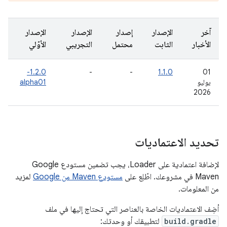
آخر
الإصدار
إصدار
الإصدار
الإصدار
الأخبار
الثابت
محتمل
التجريبي
الأوّلي
1.2.0-
-
-
1.1.0
‫01
يوليو
alpha01
2026
تحديد الاعتماديات
لإضافة اعتمادية على Loader، يجب تضمين مستودع Google
Maven في مشروعك. اطّلِع على
مستودع Maven من Google
لمزيد
من المعلومات.
أضِف الاعتماديات الخاصة بالعناصر التي تحتاج إليها في ملف
build.gradle
لتطبيقك أو وحدتك: