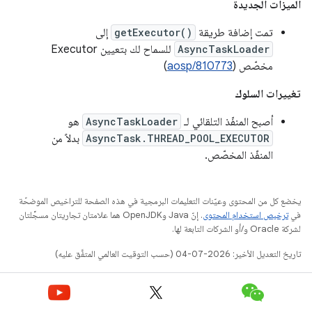
الميزات الجديدة
تمت إضافة طريقة
getExecutor()
إلى
AsyncTaskLoader
للسماح لك بتعيين Executor
مخصّص (
aosp/810773
)
تغييرات السلوك
أصبح المنفّذ التلقائي لـ
AsyncTaskLoader
هو
AsyncTask.THREAD_POOL_EXECUTOR
بدلاً من
المنفّذ المخصّص.
يخضع كل من المحتوى وعيّنات التعليمات البرمجية في هذه الصفحة للتراخيص الموضحّة
في
ترخيص استخدام المحتوى
. إنّ Java وOpenJDK هما علامتان تجاريتان مسجَّلتان
لشركة Oracle و/أو الشركات التابعة لها.
تاريخ التعديل الأخير: 2026-07-04 (حسب التوقيت العالمي المتفَّق عليه)