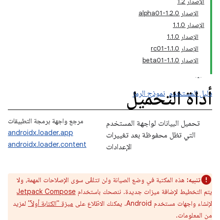
الإصدار 1.2
الإصدار 1.2.0-alpha01
الإصدار 1.1.0
الإصدار 1.1.0
الإصدار 1.1.0-rc01
الإصدار 1.1.0-beta01
أداة التحميل
دليل المستخدم
نموذج الرمز
مرجع واجهة برمجة التطبيقات
تحميل البيانات لواجهة المستخدم
androidx.loader.app
التي تظل محفوظة بعد تغييرات
androidx.loader.content
الإعدادات
تنبيه:
هذه المكتبة في وضع الصيانة ولن تتلقّى سوى الإصلاحات المهمة، ولا
يتم التخطيط لإضافة ميزات جديدة. ننصحك باستخدام
Jetpack Compose
لإنشاء واجهات مستخدم Android. يمكنك الاطّلاع على
ميزة "الكتابة أولاً"
لمزيد
من المعلومات.