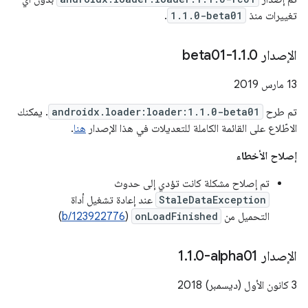
تغييرات منذ
1.1.0-beta01
.
الإصدار 1
0-beta01
.
1
.
‫13 مارس 2019
تم طرح
androidx.loader:loader:1.1.0-beta01
. يمكنك
الاطّلاع على القائمة الكاملة للتعديلات في هذا الإصدار
هنا
.
إصلاح الأخطاء
تم إصلاح مشكلة كانت تؤدي إلى حدوث
StaleDataException
عند إعادة تشغيل أداة
التحميل من
onLoadFinished
(
b/123922776
)
الإصدار ‎1
0-alpha01
.
1
.
‫3 كانون الأول (ديسمبر) 2018