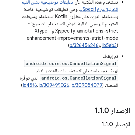
تستخدم هذه المكتبة الآن
تعليقات توضيحية بشأن القيم
الخالية من JSpecify
، وهي تعليقات توضيحية خاصة
باستخدام النوع. على مطوّري Kotlin استخدام وسيطات
المترجم البرمجي التالية لفرض الاستخدام الصحيح: -
Xjspecify-annotations=strict و-Xtype-
enhancement-improvements-strict-mode
(
Ib5eb3
و
b/326456246
)
تم إيقاف
androidx.core.os.CancellationSignal
نهائيًا. يجب استبدال الاستخدامات بالعنصر النائب
android.os.CancellationSignal
الذي توفّره
المنصة. (
b/309054079
،
b/309499026
،
Id45f6
)
الإصدار 1
0
.
1
.
الإصدار 1
0
.
1
.