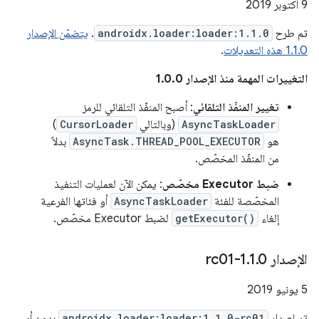
‫9 أكتوبر 2019
تم طرح
androidx.loader:loader:1.1.0
.
يتضمّن الإصدار
1.1.0 هذه التعديلات
.
التغييرات المهمة منذ الإصدار 1.0.0
تغيير المنفّذ التلقائي
: أصبح المنفّذ التلقائي للرمز
AsyncTaskLoader
(وبالتالي
CursorLoader
)
هو
AsyncTask.THREAD_POOL_EXECUTOR
بدلاً
من المنفّذ المخصّص.
ضبط Executor مخصّص
: يمكن الآن لعمليات التنفيذ
المخصّصة للفئة
AsyncTaskLoader
أو فئاتها الفرعية
إلغاء
getExecutor()
لضبط Executor مخصّص.
الإصدار 1
0-rc01
.
1
.
‫5 يونيو 2019
تم إصدار
androidx.loader:loader:1.1.0-rc01
بدون أي