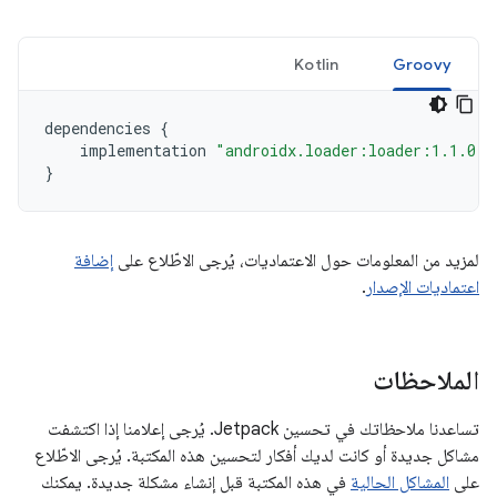
Kotlin
Groovy
dependencies
{
implementation
"androidx.loader:loader:1.1.0"
}
لمزيد من المعلومات حول الاعتماديات، يُرجى الاطّلاع على
إضافة
اعتماديات الإصدار
.
الملاحظات
تساعدنا ملاحظاتك في تحسين Jetpack. يُرجى إعلامنا إذا اكتشفت
مشاكل جديدة أو كانت لديك أفكار لتحسين هذه المكتبة. يُرجى الاطّلاع
على
المشاكل الحالية
في هذه المكتبة قبل إنشاء مشكلة جديدة. يمكنك