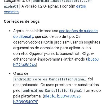
Lançamento de
androidx.loader:loader:1.2.0-
alpha01
. A versão 1.2.0-alpha01 contém
estes
commits
.
Correções de bugs
Agora, essa biblioteca usa
anotações de nulidade
do JSpecify
, que são de uso de tipo. Os
desenvolvedores Kotlin precisam usar os seguintes
argumentos do compilador para aplicar o uso
correto: -Xjspecify-annotations=strict, -Xtype-
enhancement-improvements-strict-mode (
Ib5eb3
,
b/326456246
)
O uso de
androidx.core.os.CancellationSignal
foi
descontinuado. Os usos precisam ser substituídos
pelo
android.os.CancellationSignal
fornecido
pela plataforma. (
Id45f6
,
b/309499026
,
b/309054079
)