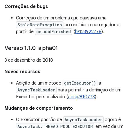
Correções de bugs
Correção de um problema que causava uma
StaleDataException
ao reiniciar o carregador a
partir de
onLoadFinished
(
b/123922776
).
Versão 1
.
1
.
0-alpha01
3 de dezembro de 2018
Novos recursos
Adição de um método
getExecutor()
a
AsyncTaskLoader
para permitir a definição de um
Executor personalizado (
aosp/810773
).
Mudanças de comportamento
O Executor padrão de
AsyncTaskLoader
agora é
AsyncTask.THREAD_POOL_EXECUTOR
em vez de um