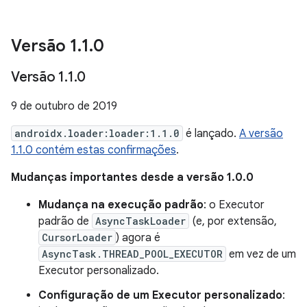
Versão 1
.
1
.
0
Versão 1
.
1
.
0
9 de outubro de 2019
androidx.loader:loader:1.1.0
é lançado.
A versão
1.1.0 contém estas confirmações
.
Mudanças importantes desde a versão 1.0.0
Mudança na execução padrão
: o Executor
padrão de
AsyncTaskLoader
(e, por extensão,
CursorLoader
) agora é
AsyncTask.THREAD_POOL_EXECUTOR
em vez de um
Executor personalizado.
Configuração de um Executor personalizado
: