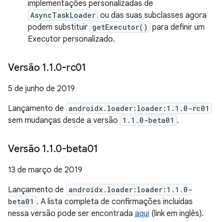
implementações personalizadas de
AsyncTaskLoader
ou das suas subclasses agora
podem substituir
getExecutor()
para definir um
Executor personalizado.
Versão 1
.
1
.
0-rc01
5 de junho de 2019
Lançamento de
androidx.loader:loader:1.1.0-rc01
sem mudanças desde a versão
1.1.0-beta01
.
Versão 1
.
1
.
0-beta01
13 de março de 2019
Lançamento de
androidx.loader:loader:1.1.0-
beta01
. A lista completa de confirmações incluídas
nessa versão pode ser encontrada
aqui
(link em inglês).