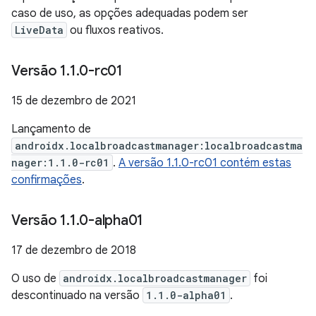
caso de uso, as opções adequadas podem ser
LiveData
ou fluxos reativos.
Versão 1
.
1
.
0-rc01
15 de dezembro de 2021
Lançamento de
androidx.localbroadcastmanager:localbroadcastma
nager:1.1.0-rc01
.
A versão 1.1.0-rc01 contém estas
confirmações
.
Versão 1
.
1
.
0-alpha01
17 de dezembro de 2018
O uso de
androidx.localbroadcastmanager
foi
descontinuado na versão
1.1.0-alpha01
.