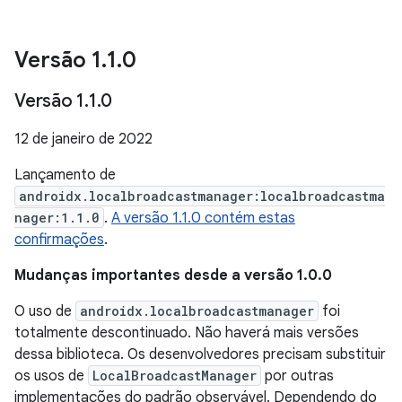
Versão 1
.
1
.
0
Versão 1
.
1
.
0
12 de janeiro de 2022
Lançamento de
androidx.localbroadcastmanager:localbroadcastma
nager:1.1.0
.
A versão 1.1.0 contém estas
confirmações
.
Mudanças importantes desde a versão 1.0.0
O uso de
androidx.localbroadcastmanager
foi
totalmente descontinuado. Não haverá mais versões
dessa biblioteca. Os desenvolvedores precisam substituir
os usos de
LocalBroadcastManager
por outras
implementações do padrão observável. Dependendo do