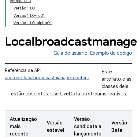
Versão 1.1.0
Versão 1.1.0
Versão 1.1.0-rc01
Versão 1.1.0-alpha01
Localbroadcastmanage
Guia do usuário
Exemplo de código
Referência da API
Este
androidx.localbroadcastmanager.content
artefato e as
classes dele
estão obsoletos. Use LiveData ou streams reativos.
Atualização
Versão
Versão
Versão
mais
candidata a
estável
Beta
recente
lançamento