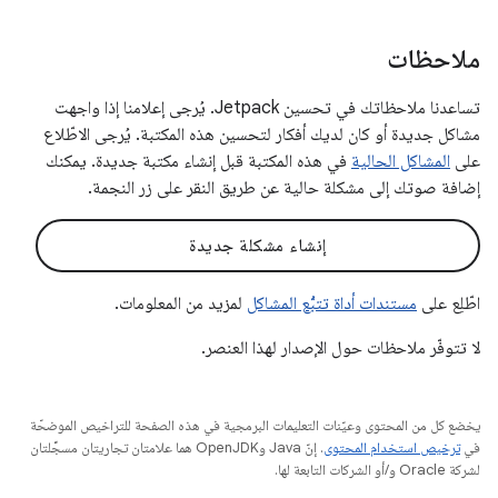
ملاحظات
تساعدنا ملاحظاتك في تحسين Jetpack. يُرجى إعلامنا إذا واجهت
مشاكل جديدة أو كان لديك أفكار لتحسين هذه المكتبة. يُرجى الاطّلاع
على
المشاكل الحالية
في هذه المكتبة قبل إنشاء مكتبة جديدة. يمكنك
إضافة صوتك إلى مشكلة حالية عن طريق النقر على زر النجمة.
إنشاء مشكلة جديدة
اطّلِع على
مستندات أداة تتبُّع المشاكل
لمزيد من المعلومات.
لا تتوفّر ملاحظات حول الإصدار لهذا العنصر.
يخضع كل من المحتوى وعيّنات التعليمات البرمجية في هذه الصفحة للتراخيص الموضحّة
في
ترخيص استخدام المحتوى
. إنّ Java وOpenJDK هما علامتان تجاريتان مسجَّلتان
لشركة Oracle و/أو الشركات التابعة لها.