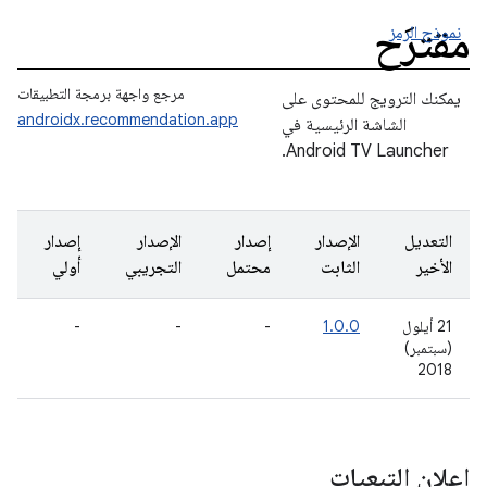
مقترَح
نموذج الرمز
مرجع واجهة برمجة التطبيقات
يمكنك الترويج للمحتوى على
androidx.recommendation.app
الشاشة الرئيسية في
Android TV Launcher.
التعديل
الإصدار
إصدار
الإصدار
إصدار
الأخير
الثابت
محتمل
التجريبي
أولي
21 أيلول
1.0.0
-
-
-
(سبتمبر)
2018
إعلان التبعيات