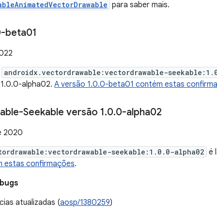
ableAnimatedVectorDrawable
para saber mais.
-beta01
2022
e
androidx.vectordrawable:vectordrawable-seekable:1.
 1.0.0-alpha02.
A versão 1.0.0-beta01 contém estas confirm
able-Seekable versão 1
.
0
.
0-alpha02
e 2020
tordrawable:vectordrawable-seekable:1.0.0-alpha02
é 
 estas confirmações
.
 bugs
ias atualizadas (
aosp/1380259
)