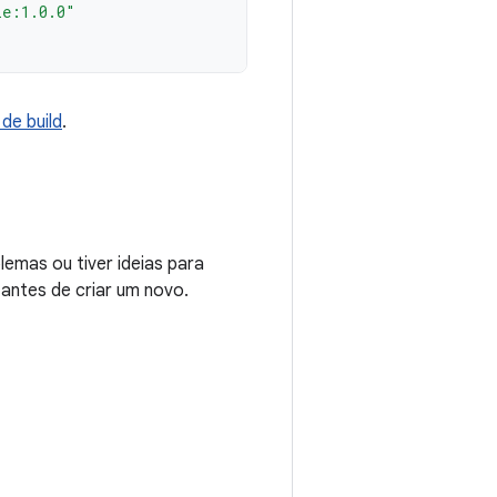
le:1.0.0"
de build
.
emas ou tiver ideias para
 antes de criar um novo.