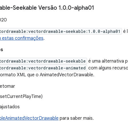
ble-Seekable Versão 1
.
0
.
0-alpha01
2020
tordrawable:vectordrawable-seekable:1.0.0-alpha01
é 
 estas confirmações
.
os
tordrawable:vectordrawable-seekable
é uma alternativa p
tordrawable:vectordrawable-animated
com alguns recursos
ormato XML que o AnimatedVectorDrawable.
retomar
(setCurrentPlayTime)
 ajustados
bleAnimatedVectorDrawable
para saber mais.