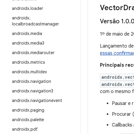
Vector
Dr
androidx
.
loader
androidx
.
Versão 1
.
0
.
localbroadcastmanager
androidx
.
media
1º de maio de 
androidx
.
media3
Lançamento d
androidx
.
mediarouter
essas confirma
androidx
.
metrics
Principais rec
androidx
.
multidex
androidx.vec
androidx
.
navigation
androidx.vec
androidx
.
navigation3
com o mesmo f
androidx
.
navigationevent
Pausar e 
androidx
.
paging
Procurar 
androidx
.
palette
Callbacks
androidx
.
pdf