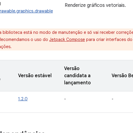
I
Renderize gráficos vetoriais.
rawable.graphics.drawable
a biblioteca está no modo de manutenção e só vai receber correçõe
 Recomendamos o uso do
Jetpack Compose
para criar interfaces d
ações.
Versão
Versão estável
candidata a
Versão B
e
lançamento
1.2.0
-
-