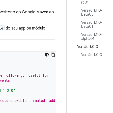
rc01
Versão 1.1.0-
epositório do Google Maven ao
beta02
Versão 1.1.0-
beta01
le
do seu app ou módulo:
Versão 1.1.0-
alpha01
Versão 1.0.0
Versão 1.0.0
he following.  Useful for
vents
d:1.2.0"
vectordrawable-animated` add the