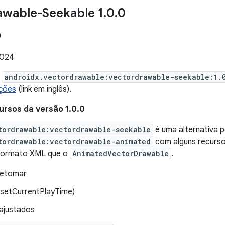
awable-Seekable 1
.
0
.
0
0
2024
e
androidx.vectordrawable:vectordrawable-seekable:1.
ções
(link em inglês).
ursos da versão 1.0.0
tordrawable:vectordrawable-seekable
é uma alternativa p
tordrawable:vectordrawable-animated
com alguns recursos
ormato XML que o
AnimatedVectorDrawable
.
retomar
(setCurrentPlayTime)
 ajustados