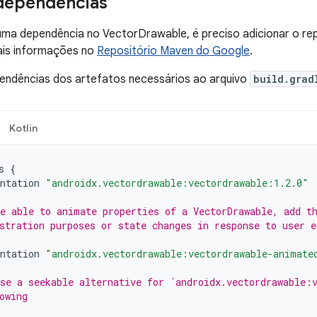
dependências
 uma dependência no VectorDrawable, é preciso adicionar o r
mais informações no
Repositório Maven do Google
.
pendências dos artefatos necessários ao arquivo
build.grad
Kotlin
s
{
ntation
"androidx.vectordrawable:vectordrawable:1.2.0"
e able to animate properties of a VectorDrawable, add t
stration purposes or state changes in response to user e
ntation
"androidx.vectordrawable:vectordrawable-animate
se a seekable alternative for `androidx.vectordrawable:
owing