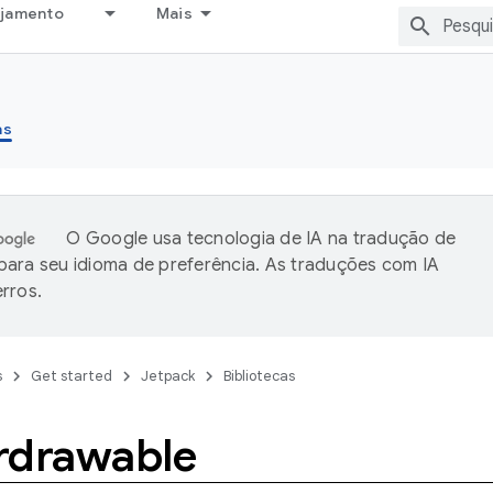
ejamento
Mais
as
O Google usa tecnologia de IA na tradução de
ara seu idioma de preferência. As traduções com IA
rros.
s
Get started
Jetpack
Bibliotecas
rdrawable