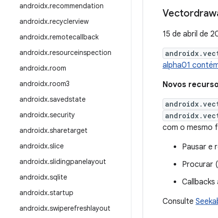
androidx
.
recommendation
Vectordrawa
androidx
.
recyclerview
15 de abril de 
androidx
.
remotecallback
androidx
.
resourceinspection
androidx.vec
alpha01 contém
androidx
.
room
androidx
.
room3
Novos recurs
androidx
.
savedstate
androidx.vec
androidx
.
security
androidx.vec
com o mesmo f
androidx
.
sharetarget
androidx
.
slice
Pausar e 
androidx
.
slidingpanelayout
Procurar 
androidx
.
sqlite
Callbacks
androidx
.
startup
Consulte
Seeka
androidx
.
swiperefreshlayout