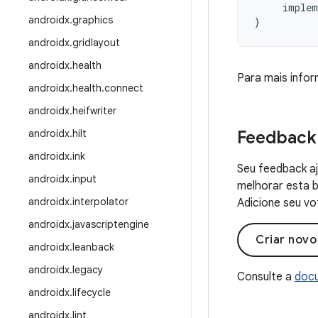
implem
androidx
.
graphics
}
androidx
.
gridlayout
androidx
.
health
Para mais info
androidx
.
health
.
connect
androidx
.
heifwriter
androidx
.
hilt
Feedback
androidx
.
ink
Seu feedback aj
androidx
.
input
melhorar esta b
androidx
.
interpolator
Adicione seu vo
androidx
.
javascriptengine
Criar nov
androidx
.
leanback
androidx
.
legacy
Consulte a
docu
androidx
.
lifecycle
androidx
.
lint