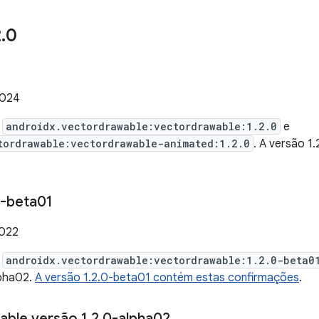
2
.
0
2024
e
androidx.vectordrawable:vectordrawable:1.2.0
e
tordrawable:vectordrawable-animated:1.2.0
. A versão 1
-beta01
2022
e
androidx.vectordrawable:vectordrawable:1.2.0-beta0
lpha02.
A versão 1.2.0-beta01 contém estas confirmações
.
able versão 1
.
2
.
0-alpha02