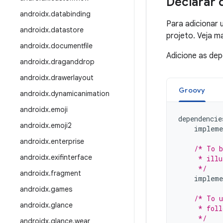
Declarar 
androidx
.
databinding
Para adicionar
androidx
.
datastore
projeto. Veja 
androidx
.
documentfile
Adicione as de
androidx
.
draganddrop
androidx
.
drawerlayout
Groovy
androidx
.
dynamicanimation
androidx
.
emoji
dependencie
androidx
.
emoji2
impleme
androidx
.
enterprise
/* To b
androidx
.
exifinterface
     * illu
     */
androidx
.
fragment
impleme
androidx
.
games
/* To u
androidx
.
glance
     * foll
     */
androidx
.
glance
.
wear