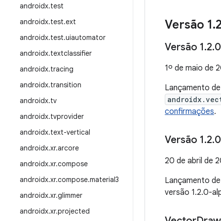
androidx
.
test
androidx
.
test
.
ext
Versão 1
.
androidx
.
test
.
uiautomator
Versão 1
.
2
.
0
androidx
.
textclassifier
1º de maio de 
androidx
.
tracing
androidx
.
transition
Lançamento d
androidx.vec
androidx
.
tv
confirmações
.
androidx
.
tvprovider
androidx
.
text-vertical
Versão 1
.
2
.
0
androidx
.
xr
.
arcore
20 de abril de 
androidx
.
xr
.
compose
androidx
.
xr
.
compose
.
material3
Lançamento d
versão 1.2.0-a
androidx
.
xr
.
glimmer
androidx
.
xr
.
projected
Vector
Draw