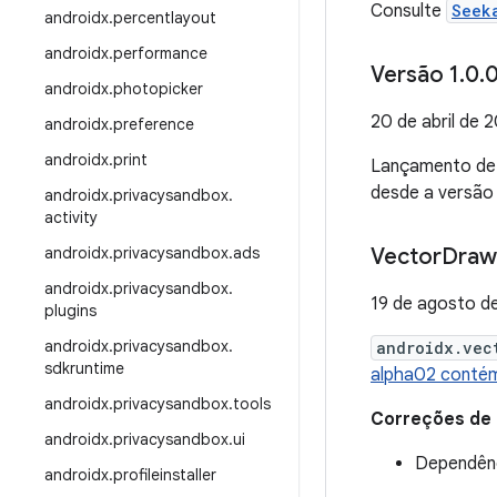
Consulte
Seek
androidx
.
percentlayout
androidx
.
performance
Versão 1
.
0
.
0
androidx
.
photopicker
20 de abril de 
androidx
.
preference
androidx
.
print
Lançamento d
desde a versão
androidx
.
privacysandbox
.
activity
androidx
.
privacysandbox
.
ads
Vector
Draw
androidx
.
privacysandbox
.
19 de agosto d
plugins
androidx
.
privacysandbox
.
androidx.vec
sdkruntime
alpha02 contém
androidx
.
privacysandbox
.
tools
Correções de
androidx
.
privacysandbox
.
ui
Dependênc
androidx
.
profileinstaller