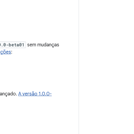
0.0-beta01
sem mudanças
ações
:
lançado.
A versão 1.0.0-