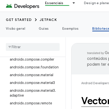
Essenciais
Design e plan
androidx.camera.viewfinder
androidx.car
GET STARTED
JETPACK
androidx.car.app
androidx.cardview
Visão geral
Guias
Exemplos
Bibliotec
androidx
.
collection
androidx
.
compose
androidx
.
compose
.
animation
conteúdos p
androidx
.
compose
.
compiler
podem ter e
androidx
.
compose
.
foundation
androidx
.
compose
.
material
androidx
.
compose
.
material3
Android Developer
androidx
.
compose
.
material3
.
adaptive
Vecto
androidx
.
compose
.
remote