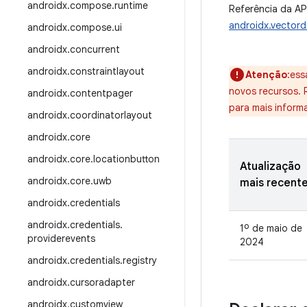
androidx
.
compose
.
runtime
Referência da AP
androidx.vectord
androidx
.
compose
.
ui
androidx
.
concurrent
androidx
.
constraintlayout
Atenção
:ess
novos recursos.
androidx
.
contentpager
para mais inform
androidx
.
coordinatorlayout
androidx
.
core
androidx
.
core
.
locationbutton
Atualização
androidx
.
core
.
uwb
mais recent
androidx
.
credentials
androidx
.
credentials
.
1º de maio de
providerevents
2024
androidx
.
credentials
.
registry
androidx
.
cursoradapter
androidx
.
customview