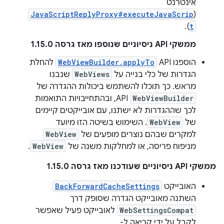
אינטרנט
JavaScriptReplyProxy#executeJavaScrip
(
).
t
ממשקי API ניסיוניים שנוספו מאז גרסה 1.15.0
הוספנו API‏
WebViewBuilder.applyTo
להחלת
הגדרות של כלי בנייה על
WebViews
שנבנו
מראש. כך תוכלו להשתמש ביכולות ההגדרה של
WebViewBuilder
API, ובהתחייבויות התואמות
לכך שההגדרות לא ישתנו, עם אובייקטים קיימים
של
WebView
. השימוש בשיטה הזו מיועד
למקרים שבהם נוצרים מופעים של
WebView
מניפוח פריסה, או למחלקות משנה של
WebView
.
ממשקי API ניסיוניים שעודכנו מאז גרסה 1.15.0
האובייקט
BackForwardCacheSettings
השתנה מאובייקט הגדרה שסופק דרך
WebSettingsCompat
לאובייקט פעיל שאפשר
לקבל על ידי קריאה ל-