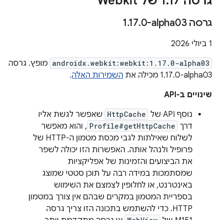
גרסה 1
17 של Webkit
.
גרסה ‎1
0-alpha03
.
17
.
‫1 ביולי 2026
androidx.webkit:webkit:1.17.0-alpha03
מופץ. גרסה
‎1.17.0-alpha03 מכילה את
השמירות האלה
.
שינויים ב-API
נוסף API של
HttpCache
שאפשר לגשת אליו
דרך
Profile#getHttpCache
, והוא מאפשר
לשלוח שאילתות לגבי מכסת מטמון ה-HTTP של
פרופיל ולנהל אותה. האפשרות הזו יכולה לשפר
את הביצועים והזמינות של אפליקציות
שמסתמכות במידה רבה על תוכן סטטי שמוצג
באינטרנט, או לחלופין לצמצם את השימוש
בספריית המטמון במקרים שבהם אין צורך במטמון
HTTP. כדי להשתמש בתכונה הזו צריך גרסה