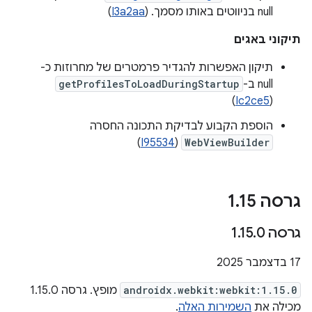
null בניווטים באותו מסמך. (
I3a2aa
)
תיקוני באגים
תיקון האפשרות להגדיר פרמטרים של מחרוזות כ-
null ב-
getProfilesToLoadDuringStartup
)
Ic2ce5
(
הוספת הקבוע לבדיקת התכונה החסרה
)
I95534
(
WebViewBuilder
גרסה 1
15
.
גרסה 1
0
.
15
.
‫17 בדצמבר 2025
androidx.webkit:webkit:1.15.0
מופץ. גרסה 1.15.0
מכילה את
השמירות האלה
.