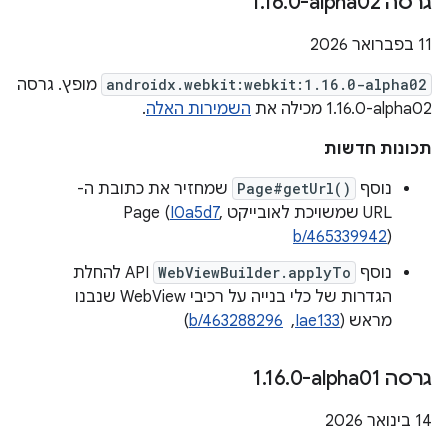
גרסה ‎1
0-alpha02
.
16
.
‫11 בפברואר 2026
androidx.webkit:webkit:1.16.0-alpha02
מופץ. גרסה
‎1.16.0-alpha02 מכילה את
השמירות האלה
.
תכונות חדשות
נוסף
Page#getUrl()
שמחזיר את כתובת ה-
URL שמשויכת לאובייקט Page (
,
I0a5d7
b/465339942
)
נוסף
WebViewBuilder.applyTo
API להחלת
הגדרות של כלי בנייה על רכיבי WebView שנבנו
מראש (
Iae133
, ‏
b/463288296
)
גרסה ‎1
0-alpha01
.
16
.
‫14 בינואר 2026