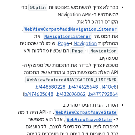
כבר לא צריך להשתמש באנוטציות
@OptIn
כדי
להשתמש ב-Navigation APIs.
הקורס הזה כולל את
,
WebViewCompat#addNavigationListener
את הממשק
NavigationListener
ואת
המחלקות
Navigation
ו-
Page
. שימו לב שהסוגים
Navigation
ו-
Page
הם עכשיו מחלקות ולא
ממשקים.
מעכשיו צריך לבדוק את התכונות של ממשקי ה-
API האלה באמצעות הקבוע החדש של התכונה
.
WebViewFeature#NAVIGATION_LISTENER
(
I410c8
, ‏
b/474625648
, ‏
b/448580228
, ‏
b/479792864
, ‏
b/432696062
, ‏
b/474625648
)
הסרת הערת הניסוי מהרכיב
WebViewCompat#saveState
. ה-API הזה דומה
ל-
WebView#saveState
, אבל הוא מאפשר
למפתח לציין גודל מקסימלי למצב, ולקבוע אם
לכלול רשומות של היסטוריית מעברים קדימה.