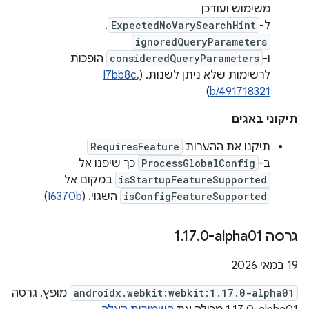
משימוש ועודכן
ל-
ExpectedNoVarySearchHint
.
ignoredQueryParameters
ו-
consideredQueryParameters
הופכות
לרשימות שלא ניתן לשנות. (
,
I7bb8c
)
b/491718321
תיקוני באגים
תיקנו את ההערות
RequiresFeature
ב-
ProcessGlobalConfig
כך שיפנו אל
isStartupFeatureSupported
במקום אל
isConfigFeatureSupported
השגוי. (
I6370b
)
גרסה ‎1
0-alpha01
.
17
.
‫19 במאי 2026
androidx.webkit:webkit:1.17.0-alpha01
מופץ. גרסה