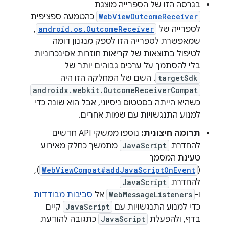
בגרסה הזו של הספרייה מוצגת
WebViewOutcomeReceiver
כהטמעה ספציפית
לספרייה של
android.os.OutcomeReceiver
,
שמאפשרת לספרייה הזו לספק מנגנון דומה
לטיפול בתוצאות של קריאות חוזרות אסינכרוניות
בלי להסתמך על ערכים גבוהים יותר של
targetSdk
. השם של המחלקה הזו היה
androidx.webkit.OutcomeReceiverCompat
כשהיא הייתה בסטטוס ניסיוני, אבל הוא שונה כדי
למנוע התנגשויות עם שמות אחרים.
תרומה חיצונית:
נוספו ממשקי API חדשים
להחדרת
JavaScript
מתמשך כחלק מאירוע
טעינת המסמך
),
WebViewCompat#addJavaScriptOnEvent
(
להחדרת
JavaScript
ו-
WebMessageListeners
אל
סביבות מבודדות
כדי למנוע התנגשויות עם
JavaScript
קיים
בדף, ולהפעלת
JavaScript
כתגובה להודעת