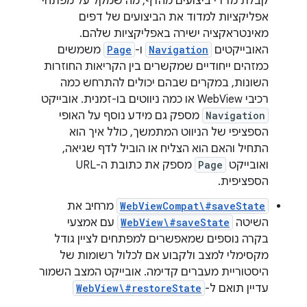
קבלת מדדי ביצועים מהדף, מה שמקל על מפתחי
אפליקציות למדוד את הביצועים של דפים
מאינטראקציה ישירה באפליקציות שלהם.
האובייקטים
Navigation
ו-
Page
משמשים
כמזהים ייחודיים שמקשרים בין הקריאות החוזרות
השונות, במקרים שבהם יכולים להתרחש כמה
רכיבי WebView או כמה ניווטים בו-זמנית. אובייקט
Navigation
מספק גם מידע נוסף על האופי
הספציפי של הניווט המתמשך, כולל איך הוא
התחיל והאם הוא הצליח או הוביל לדף שגיאה,
ואובייקט
Page
מספק את כתובת ה-URL
הספציפית.
WebViewCompat\#saveState
מרחיב את
השיטה
WebView\#saveState
עם אמצעי
בקרה נוספים שמאפשרים למפתחים לציין גודל
מקסימלי למצב ולקבוע אם לכלול רשומות של
היסטוריית מעברים קדימה. אובייקט המצב השמור
עדיין תואם ל-
WebView\#restoreState