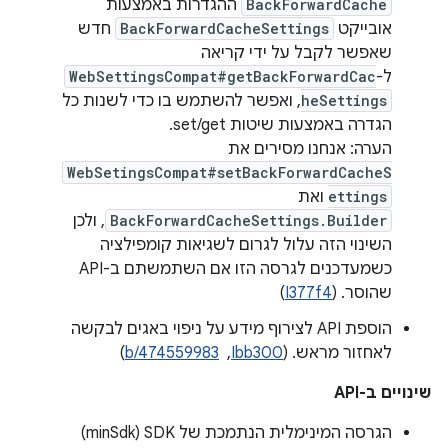
BackForwardCache
ההגדרות באמצעות
אובייקט
BackForwardCacheSettings
חדש
שאפשר לקבל על ידי קריאה
ל-
WebSettingsCompat#getBackForwardCac
heSettings
, ואפשר להשתמש בו כדי לשנות כל
הגדרה באמצעות שיטות set/get.
הערה: אנחנו מסירים את
WebSetingsCompat#setBackForwardCacheS
ettings
ואת
BackForwardCacheSettings.Builder
, ולכן
השינוי הזה עלול לגרום לשגיאות קומפילציה
כשמעדכנים לגרסה הזו אם השתמשתם ב-API
שהוסר. (
I377f4
)
הוספת API לצירוף מידע על ניפוי באגים לבקשה
לאחזור מראש. (
Ibb300
, ‏
b/474559983
)
שינויים ב-API
הגרסה המינימלית הנתמכת של SDK‏ (minSdk)