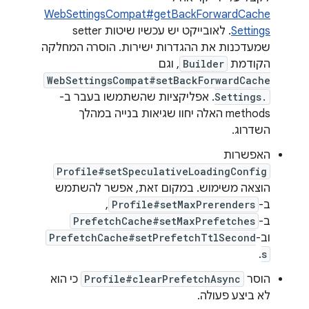
WebSettingsCompat#getBackForwardCache
Settings
. לאובייקט יש עכשיו שיטות setter
שמעדכנות את ההגדרות ישירות. הוסרה המחלקה
הקודמת
Builder
, וגם
WebSettingsCompat#setBackForwardCache
Settings.
. אפליקציות שהשתמשו בעבר ב-
methods האלה יחוו שגיאות בנייה במהלך
השדרוג.
האפשרות
Profile#setSpeculativeLoadingConfig
הוצאה משימוש. במקום זאת, אפשר להשתמש
ב-
Profile#setMaxPrerenders
,
ב-
PrefetchCache#setMaxPrefetches
וב-
PrefetchCache#setPrefetchTtlSecond
.
s
הוסר
Profile#clearPrefetchAsync
כי הוא
לא ביצע פעולה.