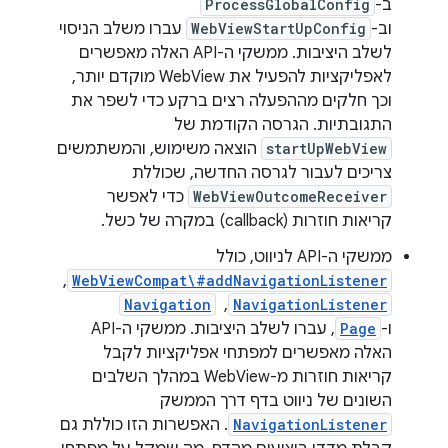
ב-
ProcessGlobalConfig
וב-
WebViewStartUpConfig
עברו משלב הניסוי
לשלב היציבות. ממשקי ה-API האלה מאפשרים
לאפליקציות להפעיל את WebView מוקדם יותר,
וכך חלקים מההפעלה רצים ברקע כדי לשפר את
התגובתיות. הגרסה הקודמת של
startUpWebView
הוצאה משימוש, והמשתמשים
צריכים לעבור לגרסה החדשה, שכוללת
WebViewOutcomeReceiver
כדי לאפשר
קריאות חוזרות (callback) במקרה של כשל.
ממשקי ה-API לניווט, כולל
WebViewCompat\#addNavigationListener
, ‏
NavigationListener
, ‏
Navigation
ו-
Page
, עברו לשלב היציבות. ממשקי ה-API
האלה מאפשרים למפתחי אפליקציות לקבל
קריאות חוזרות מ-WebView במהלך השלבים
השונים של ניווט בדף דרך הממשק
NavigationListener
. האפשרות הזו כוללת גם