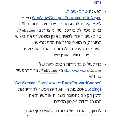
.
ems
הפעלת
טרום-עיבוד
.
WebViewCompat#prerenderUrlAsync
מאפשר
לאפליקציות לבצע טרום-עיבוד של כתובות URL
באופן ספקולטיבי לפני שהן מוצגות ב-
WebView
.
טרום-עיבוד יכול לשפר באופן משמעותי את ביצועי
הטעינה, כי הוא מאחזר את הדף מראש.
כשהמשתמש עובר לכתובת האתר, הדף שעבר
טרום-עיבוד מוצג באופן מיידי.
כדי לשלוט בהגדרות הספציפיות של
BackForwardCache
ב-
WebView
, צריך להפעיל
את API‏
WebSettingsCompat#setBackForwardCacheS
ettings
. באמצעות ה-API הזה אפשר להגדיר את
הזמן הקצוב לתפוגה בשניות או לשנות את
המגבלות של מטמון הדפים.
לבסוף, ההסרה של הכותרת
X-Requested-