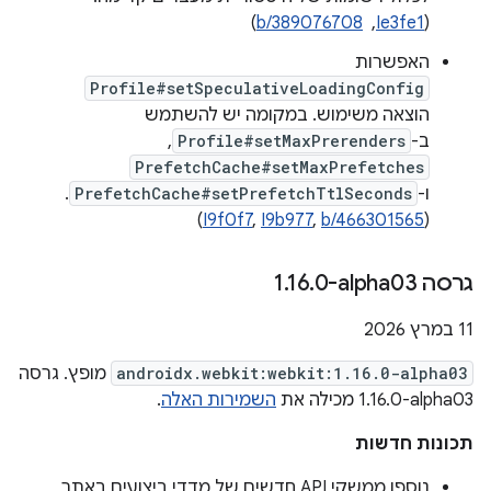
(
Ie3fe1
, ‏
b/389076708
)
האפשרות
Profile#setSpeculativeLoadingConfig
הוצאה משימוש. במקומה יש להשתמש
ב-
Profile#setMaxPrerenders
,‏
PrefetchCache#setMaxPrefetches
ו-
PrefetchCache#setPrefetchTtlSeconds
.
)
I9f0f7
,
I9b977
,
b/466301565
(
גרסה ‎1
0-alpha03
.
16
.
‫11 במרץ 2026
androidx.webkit:webkit:1.16.0-alpha03
מופץ. גרסה
‎1.16.0-alpha03 מכילה את
השמירות האלה
.
תכונות חדשות
נוספו ממשקי API חדשים של מדדי ביצועים באתר