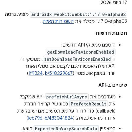
‫17 ביוני 2026
androidx.webkit:webkit:1.17.0-alpha02
מופץ. גרסה
‎1.17.0-alpha02 מכילה את
השמירות האלה
.
תכונות חדשות
הוספנו ממשקי API חדשים:
getDownloadFaviconsEnabled
ו-
setDownloadFaviconsEnabled
. ממשקי ה-
API האלה יאפשרו לכם לקבוע אם סמלי האתר
יורדו באופן אוטומטי. (
b/510229667
,
If9224
)
שינויים ב-API
מעדכנים את
prefetchUrlAsync
API שמקבל
את
PrefetchResult
כסוג של קריאה חוזרת
(callback) כדי לדווח על משתמשים אם יש בקשת
אחזור מראש כפולה. (
b/483041824
,
Icc796
)
המאפיין
ExpectedNoVarySearchData
הוצא