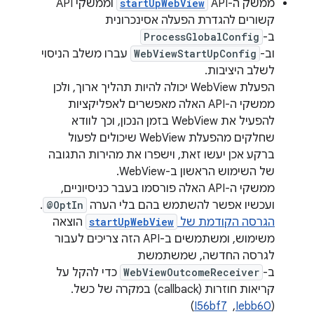
ממשק ה-API‏
startUpWebView
וממשקי API
קשורים להגדרת הפעלה אסינכרונית
ב-
ProcessGlobalConfig
וב-
WebViewStartUpConfig
עברו משלב הניסוי
לשלב היציבות.
הפעלת WebView יכולה להיות תהליך ארוך, ולכן
ממשקי ה-API האלה מאפשרים לאפליקציות
להפעיל את WebView בזמן הנכון, וכך לוודא
שחלקים מהפעלת WebView שיכולים לפעול
ברקע אכן יעשו זאת, וישפרו את מהירות התגובה
של השימוש הראשון ב-WebView.
ממשקי ה-API האלה פורסמו בעבר כניסיוניים,
ועכשיו אפשר להשתמש בהם בלי הערה
@OptIn
.
הגרסה הקודמת של
startUpWebView
הוצאה
משימוש, ומשתמשים ב-API הזה צריכים לעבור
לגרסה החדשה, שמשתמשת
ב-
WebViewOutcomeReceiver
כדי להקל על
קריאות חוזרות (callback) במקרה של כשל.
(
Iebb60
, ‏
I56bf7
)