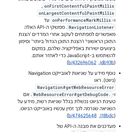
,
onFirstContentfulPaintMillis
onLargestContentfulPaintMillis
ו-
onPerformanceMarkMillis
עד
NavigationListener
. ממשקי ה-API האלה
מאפשרים למפתחים לעקוב אחרי המדדים 'הצגת
התוכן הראשוני' ו'הצגת התוכן הגדול ביותר' וסימון
ביצועים ישירות באפליקציה שלהם, במקום
להשתמש ב-JavaScript כדי לאחזר אותם.
(
Idb93b
, ‏
b/432696062
)
נוסף מידע על שגיאות לאובייקט Navigation
(ניווט). ראו
Navigation#getWebResourceError
ו-
WebResourceError#getDebugCode.
. אם
טעינת הניווט נכשלת בגלל שגיאת רשת, מידע על
השגיאה שגרמה לכך זמין עכשיו באובייקט הניווט.
(
I18bdc
, ‏
b/474625648
)
מעדכנים את מבנה ה-API של