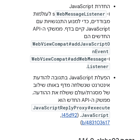
החדרת JavaScript
ו-
WebMessageListener
s לעולמות
מבודדים, כדי למנוע התנגשויות עם
JavaScript קיים בדף. ממשקי ה-API
החדשים הם
WebViewCompat#addJavaScriptO
nEvent
ו-
WebViewCompat#addWebMessage
.
Listener
הפעלת JavaScript בתגובה להודעת
אינטרנט שנשלחה מדף באותו שילוב
של מסגרת/עולם ששלח את ההודעה.
ממשק ה-API החדש הוא
JavaScriptReplyProxy#execute
JavaScript
. (
I45d92
, ‏
)
b/483103617