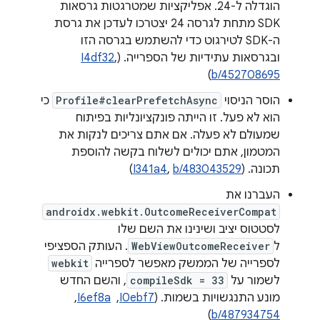
הוגדלה ל-24. אפליקציות שמטרגטות גרסאות
SDK מתחת לגרסה 24 יצטרכו לעדכן את גרסת
ה-SDK לטירגוט כדי להשתמש בגרסה הזו
ובגרסאות עתידיות של הספרייה. (
,
I4df32
)
b/452708695
הוסר הניסוי
Profile#clearPrefetchAsync
כי
הוא לא פעל. זו הייתה פונקציונליות בפיתוח
שמעולם לא פעלה. אם אתם צריכים לנקות את
המטמון, אתם יכולים לשלוח בקשה להוספת
תכונה. (
b/483043529
,
I341a4
)
העברנו את
androidx.webkit.OutcomeReceiverCompat
לסטטוס יציב ושינינו את השם שלו
ל
WebViewOutcomeReceiver
. העותק הספציפי
לספרייה של הממשק מאפשר לספרייה
webkit
לשמור על
compileSdk = 33
, והשם החדש
מונע התנגשויות בשמות. (
I0ebf7
, ‏
I6ef8a
, ‏
)
b/487934754