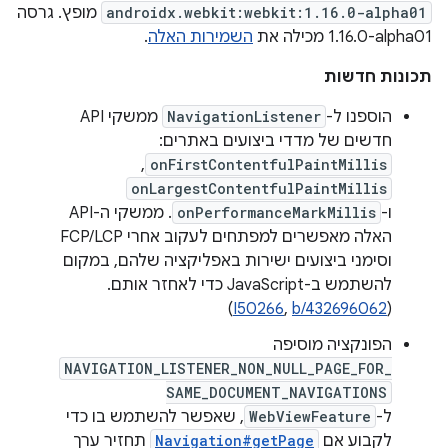
androidx.webkit:webkit:1.16.0-alpha01
מופץ. גרסה
‎1.16.0-alpha01 מכילה את
השמירות האלה
.
תכונות חדשות
הוספנו ל-
NavigationListener
ממשקי API
חדשים של מדדי ביצועים באתרים:
,
onFirstContentfulPaintMillis
onLargestContentfulPaintMillis
ו-
onPerformanceMarkMillis
. ממשקי ה-API
האלה מאפשרים למפתחים לעקוב אחרי FCP/LCP
וסימני ביצועים ישירות באפליקציה שלהם, במקום
להשתמש ב-JavaScript כדי לאחזר אותם.
)
I50266
,
b/432696062
(
הפונקציה מוסיפה
NAVIGATION_LISTENER_NON_NULL_PAGE_FOR_
SAME_DOCUMENT_NAVIGATIONS
ל-
WebViewFeature
, שאפשר להשתמש בו כדי
לקבוע אם
Navigation#getPage
תחזיר ערך