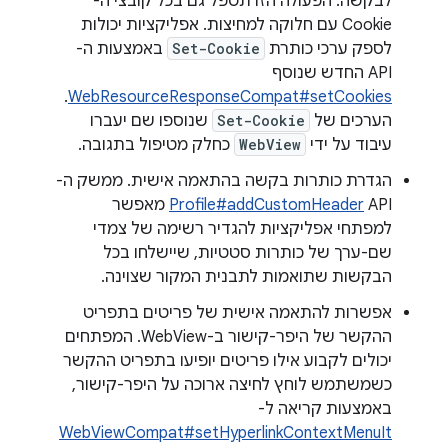
לבקשה. הפעולה הזו תטפל גם בכל קובצי ה-
Cookie עם חלוקה למחיצות. אפליקציות יכולות
לספק ערכי כותרת
Set-Cookie
באמצעות ה-
API החדש שנוסף
.
WebResourceResponseCompat#setCookies
הערכים של
Set-Cookie
שנוספו שם יעברו
עיבוד על ידי
WebView
כחלק מטיפול בתגובה.
הגדרת כותרות בקשה בהתאמה אישית. ממשק ה-
API‏
Profile#addCustomHeader
מאפשר
למפתחי אפליקציות להגדיר רשימה של צמדי
שם-ערך של כותרות סטטיות, שיישלחו בכל
הבקשות שתואמות לתבנית המקור שצוינה.
אפשרות להתאמה אישית של פריטים בתפריט
ההקשר של היפר-קישור ב-WebView. המפתחים
יכולים לקבוע אילו פריטים יופיעו בתפריט ההקשר
כשמשתמש לוחץ לחיצה ארוכה על היפר-קישור,
באמצעות קריאה ל-
WebViewCompat#setHyperlinkContextMenuIt