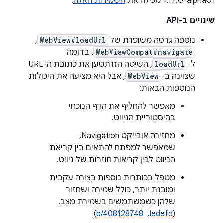
‎1.17.0-alpha01 מכילה את
השמירות האלה
.
שינויים ב-API
נוספה גרסה משופרת של
WebView#loadUrl
‏,
WebViewCompat#navigate
. בדומה
ל-
loadUrl
, השיטה הזו תטען את כתובת ה-URL
שצוינה ב-
WebView
, אבל היא מציעה את היכולות
הנוספות הבאות:
מאפשר להחליף את הדף הנוכחי
בהיסטוריית הניווט.
מחזירה אובייקט Navigation,
שמאפשר למפתח להתאים בין קריאת
הניווט לבין קריאות חוזרות של ניווט.
מטפל בכותרות נוספות בצורה עקבית
ומובנת יותר, כולל שמירה ושחזור
שלהן כשמשתמשים בשמירת מצב.
(
Iedefd
, ‏
b/408128748
)