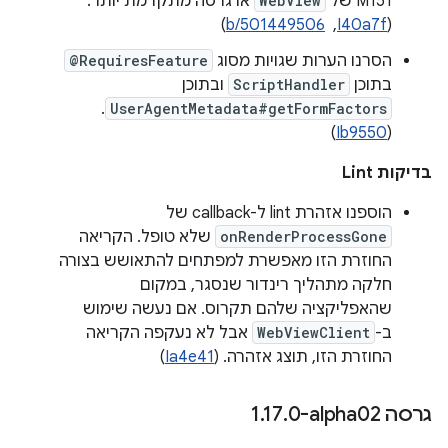
M151 של
WebView
או גרסה מתקדמת יותר.
‫(
I40a7f
, ‏
b/501449506
)
הסרנו הערות שגויות מסוג
@RequiresFeature
בתוכן
ScriptHandler
ובתוכן
.
UserAgentMetadata#getFormFactors
)
Ib9550
(
בדיקות Lint
הוספנו אזהרת lint ל-callback של
onRenderProcessGone
שלא טופל. הקריאה
החוזרת הזו מאפשרת למפתחים להתאושש בצורה
חלקה מתהליך רינדור שנסגר, במקום
שהאפליקציה שלהם תקרוס. אם נעשה שימוש
ב-
WebViewClient
אבל לא נעקפה הקריאה
החוזרת הזו, תוצג אזהרה. (
Ia4e41
)
גרסה ‎1
0-alpha02
.
17
.