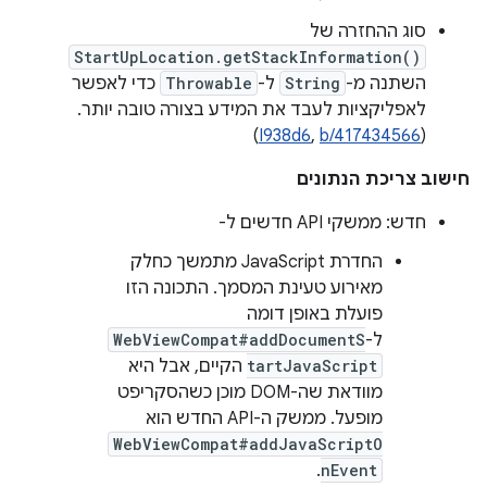
סוג ההחזרה של
StartUpLocation.getStackInformation()
השתנה מ-
String
ל-
Throwable
כדי לאפשר
לאפליקציות לעבד את המידע בצורה טובה יותר.
)
I938d6
,
b/417434566
‫(
חישוב צריכת הנתונים
חדש: ממשקי API חדשים ל-
החדרת JavaScript מתמשך כחלק
מאירוע טעינת המסמך. התכונה הזו
פועלת באופן דומה
ל-
WebViewCompat#addDocumentS
tartJavaScript
הקיים, אבל היא
מוודאת שה-DOM מוכן כשהסקריפט
מופעל. ממשק ה-API החדש הוא
WebViewCompat#addJavaScriptO
.
nEvent