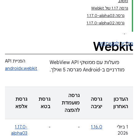
משוב
גרסה 1.17 של Webkit
גרסה ‎1.17.0-alpha03
גרסה ‎1.17.0-alpha02
Webkit
מדריך למשתמש
הפניית API
פועלות עם ממשקי WebView API
androidx.webkit
מודרניים ב-Android מגרסה 5 ואילך.
גרסה
העדכון
גרסה
גרסת
גרסת
מועמדת
האחרון
יציבה
בטא
אלפא
להפצה
‫1 ביולי
1.16.0
-
-
‎1.17.0-
alpha03
2026