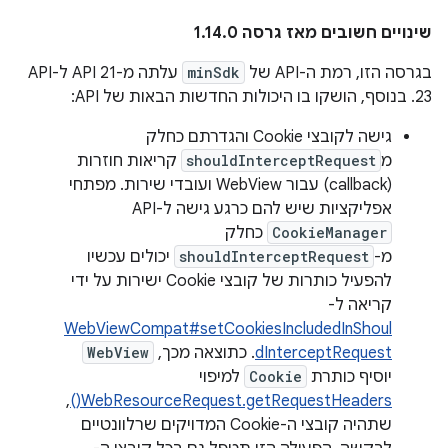
שינויים חשובים מאז גרסה 1.14.0
בגרסה הזו, רמת ה-API של
minSdk
עלתה מ-API 21 ל-API
23. בנוסף, הושקו בו היכולות החדשות הבאות של API:
גישה לקובצי Cookie והגדרתם כחלק
מ
shouldInterceptRequest
קריאות חוזרות
(callback) עבור WebView ועובדי שירות. מפתחי
אפליקציות שיש להם כרגע גישה ל-API‏
CookieManager
כחלק
מ-
shouldInterceptRequest
יכולים עכשיו
להפעיל כותרות של קובצי Cookie ישירות על ידי
קריאה ל-
WebViewCompat#setCookiesIncludedInShoul
dInterceptRequest
. כתוצאה מכך,
WebView
יוסיף כותרת
Cookie
למיפוי
,
WebResourceRequest.getRequestHeaders()
שתהיה קובצי ה-Cookie המדויקים שרלוונטיים