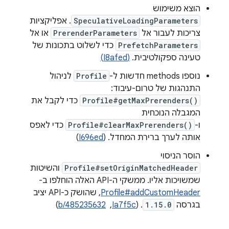
הוצא משימוש
SpeculativeLoadingParameters
. אפליקציות
צריכות לעבור אל
PrerenderParameters
או אל
PrefetchParameters
כדי לשלוט בתכונות של
טעינה ספקולטיבית.
(I8afed)
נוספו methods חדשות ל-
Profile
לניהול
התנהגות של טרום-עיבוד:
Profile#getMaxPrerenders()
כדי לקבל את
המגבלה הנוכחית
ו-
Profile#clearMaxPrerenders()
כדי לאפס
אותה לערך ברירת המחדל. (
I696ed
)
הוסר הניסוי
Profile#setOriginMatchedHeader
והשיטות
שמשויכות אליו. ממשקי ה-API האלה הוחלפו ב-
Profile#addCustomHeader
, שהושק כ-API יציב
בגרסה
1.15.0
. ‫(
Ia7f5c
, ‏
b/485235632
)