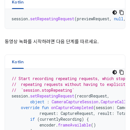
Kotlin
session
.
setRepeatingRequest
(
previewRequest
,
null
,
동영상 녹화를 시작하려면 다음 단계를 따르세요.
Kotlin
// Start recording repeating requests, which stops 
//  repeating requests without having to explicitly
//  `session.stopRepeating`
session
.
setRepeatingRequest
(
recordRequest
,
object
:
CameraCaptureSession
.
CaptureCallb
override
fun
onCaptureCompleted
(
session
:
Camer
request
:
CaptureRequest
,
result
:
Total
if
(
currentlyRecording
)
{
encoder
.
frameAvailable
()