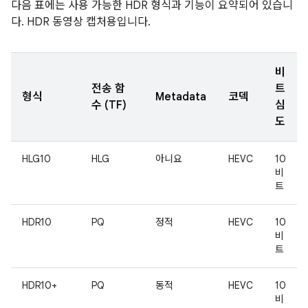
다음 표에는 사용 가능한 HDR 형식과 기능이 요약되어 있습니
다. HDR 동영상 캡처용입니다.
비
전송 함
트
형식
Metadata
코덱
수 (TF)
심
도
HLG10
HLG
아니요
HEVC
10
비
트
HDR10
PQ
정적
HEVC
10
비
트
HDR10+
PQ
동적
HEVC
10
비