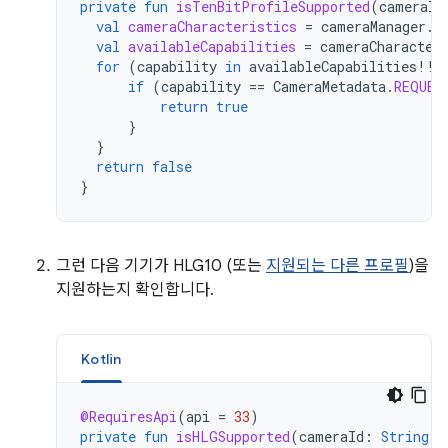
private
fun
isTenBitProfileSupported
(
cameraId
val
cameraCharacteristics
=
cameraManager
.
g
val
availableCapabilities
=
cameraCharacter
for
(
capability
in
availableCapabilities
!!
)
if
(
capability
==
CameraMetadata
.
REQUES
return
true
}
}
return
false
}
그런 다음 기기가 HLG10 (또는
지원되는 다른 프로필
)을
지원하는지 확인합니다.
Kotlin
@RequiresApi
(
api
=
33
)
private
fun
isHLGSupported
(
cameraId
:
String
):