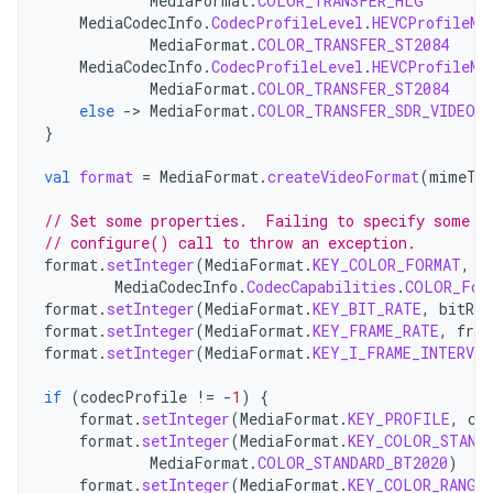
MediaFormat
.
COLOR_TRANSFER_HLG
MediaCodecInfo
.
CodecProfileLevel
.
HEVCProfileMa
MediaFormat
.
COLOR_TRANSFER_ST2084
MediaCodecInfo
.
CodecProfileLevel
.
HEVCProfileMa
MediaFormat
.
COLOR_TRANSFER_ST2084
else
->
MediaFormat
.
COLOR_TRANSFER_SDR_VIDEO
}
val
format
=
MediaFormat
.
createVideoFormat
(
mimeTy
// Set some properties.  Failing to specify some o
// configure() call to throw an exception.
format
.
setInteger
(
MediaFormat
.
KEY_COLOR_FORMAT
,
MediaCodecInfo
.
CodecCapabilities
.
COLOR_For
format
.
setInteger
(
MediaFormat
.
KEY_BIT_RATE
,
bitRat
format
.
setInteger
(
MediaFormat
.
KEY_FRAME_RATE
,
fram
format
.
setInteger
(
MediaFormat
.
KEY_I_FRAME_INTERVAL
if
(
codecProfile
!=
-
1
)
{
format
.
setInteger
(
MediaFormat
.
KEY_PROFILE
,
co
format
.
setInteger
(
MediaFormat
.
KEY_COLOR_STAND
MediaFormat
.
COLOR_STANDARD_BT2020
)
format
.
setInteger
(
MediaFormat
.
KEY_COLOR_RANGE