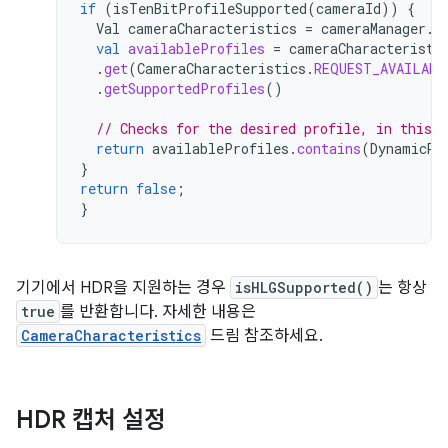
if
(
isTenBitProfileSupported
(
cameraId
))
{
Val
cameraCharacteristics
=
cameraManager
.
g
val
availableProfiles
=
cameraCharacteristi
.
get
(
CameraCharacteristics
.
REQUEST_AVAILABL
.
getSupportedProfiles
()
// Checks for the desired profile, in this 
return
availableProfiles
.
contains
(
DynamicRa
}
return
false
;
}
기기에서 HDR을 지원하는 경우
isHLGSupported()
는 항상
true
를 반환합니다. 자세한 내용은
CameraCharacteristics
드림 참조하세요.
HDR 캡처 설정