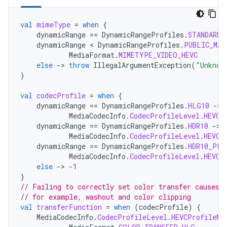
val
mimeType
=
when
{
dynamicRange
==
DynamicRangeProfiles
.
STANDARD
dynamicRange
<
DynamicRangeProfiles
.
PUBLIC_MAX
MediaFormat
.
MIMETYPE_VIDEO_HEVC
else
->
throw
IllegalArgumentException
(
"Unknow
}
val
codecProfile
=
when
{
dynamicRange
==
DynamicRangeProfiles
.
HLG10
->
MediaCodecInfo
.
CodecProfileLevel
.
HEVCP
dynamicRange
==
DynamicRangeProfiles
.
HDR10
->
MediaCodecInfo
.
CodecProfileLevel
.
HEVCP
dynamicRange
==
DynamicRangeProfiles
.
HDR10_PLU
MediaCodecInfo
.
CodecProfileLevel
.
HEVCP
else
->
-
1
}
// Failing to correctly set color transfer causes 
// for example, washout and color clipping
val
transferFunction
=
when
(
codecProfile
)
{
MediaCodecInfo
.
CodecProfileLevel
.
HEVCProfileMa