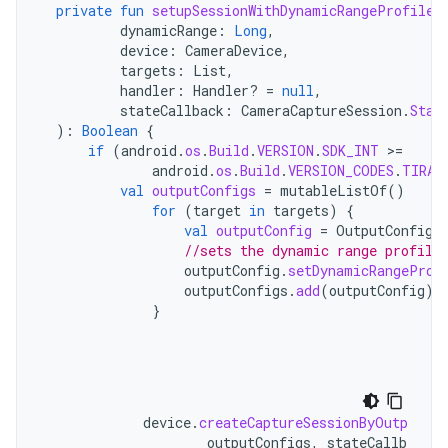
private
fun
setupSessionWithDynamicRangeProfile
(
dynamicRange
:
Long
,
device
:
CameraDevice
,
targets
:
List
,
handler
:
Handler? 
=
null
,
stateCallback
:
CameraCaptureSession
.
Stat
):
Boolean
{
if
(
android
.
os
.
Build
.
VERSION
.
SDK_INT
>
=
android
.
os
.
Build
.
VERSION_CODES
.
TIRAM
val
outputConfigs
=
mutableListOf
()
for
(
target
in
targets
)
{
val
outputConfig
=
OutputConfigu
//sets the dynamic range profile
outputConfig
.
setDynamicRangeProf
outputConfigs
.
add
(
outputConfig
)
}
device
.
createCaptureSessionByOutputCon
outputConfigs
,
stateCallback
,