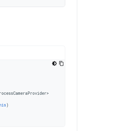
rocessCameraProvider
>
his
)