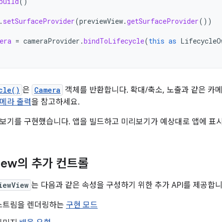
build
()
.
setSurfaceProvider
(
previewView
.
getSurfaceProvider
())
era
=
cameraProvider
.
bindToLifecycle
(
this
as
LifecycleO
cle()
은
Camera
객체를 반환합니다. 확대/축소, 노출과 같은 카
메라 출력
을 참고하세요.
보기를 구현했습니다. 앱을 빌드하고 미리보기가 예상대로 앱에 표
iew의 추가 컨트롤
iewView
는 다음과 같은 속성을 구성하기 위한 추가 API를 제공합니
스트림을 렌더링하는
구현 모드