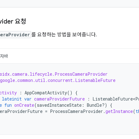
vider 요청
meraProvider
를 요청하는 방법을 보여줍니다.
자바
oidx.camera.lifecycle.ProcessCameraProvider
google.common.util.concurrent.ListenableFuture
ctivity
:
AppCompatActivity
()
{
lateinit
var
cameraProviderFuture
:
ListenableFuture<P
e
fun
onCreate
(
savedInstanceState
:
Bundle?)
{
eraProviderFuture
=
ProcessCameraProvider
.
getInstance
(
t