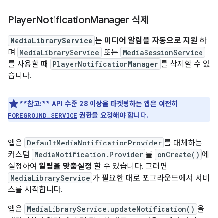
Player
Notification
Manager 삭제
MediaLibraryService
는 미디어 알림을 자동으로 지원
하
며
MediaLibraryService
또는
MediaSessionService
를 사용할 때
PlayerNotificationManager
를 삭제할 수 있
습니다.
**참고:**
API 수준 28 이상을 타겟팅하는 앱은 여전히
권한을 요청해야 합니다.
FOREGROUND_SERVICE
앱은
DefaultMediaNotificationProvider
를 대체하는
커스텀
MediaNotification.Provider
를
onCreate()
에
설정하여
알림을 맞춤설정
할 수 있습니다. 그러면
MediaLibraryService
가 필요한 대로 포그라운드에서 서비
스를 시작합니다.
앱은
MediaLibraryService.updateNotification()
을