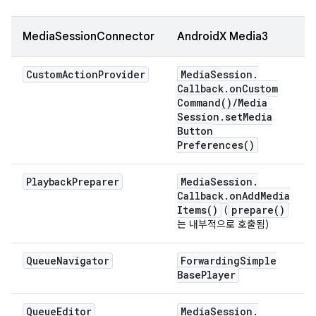
MediaSessionConnector
AndroidX Media3
Custom
Action
Provider
Media
Session
.
Callback
.
on
Custom
Command(
)
/
Media
Session
.
set
Media
Button
Preferences(
)
Playback
Preparer
Media
Session
.
Callback
.
on
Add
Media
Items(
)
prepare(
)
(
는 내부적으로 호출됨)
Queue
Navigator
Forwarding
Simple
Base
Player
Queue
Editor
Media
Session
.