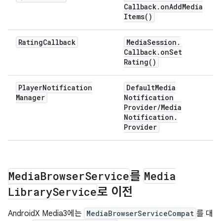
Callback
.
on
Add
Media
Items(
)
Rating
Callback
Media
Session
.
Callback
.
on
Set
Rating(
)
Player
Notification
Default
Media
Manager
Notification
Provider
/
Media
Notification
.
Provider
Media
Browser
Service
를
Media
Library
Service
로 이전
AndroidX Media3에는
MediaBrowserServiceCompat
를 대