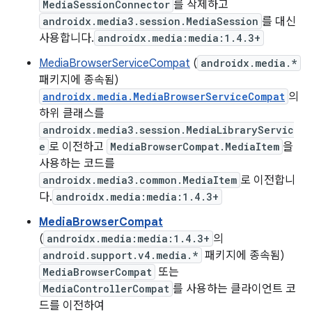
MediaSessionConnector
를 삭제하고
androidx.media3.session.MediaSession
를 대신
사용합니다.
androidx.media:media:1.4.3+
MediaBrowserServiceCompat
(
androidx.media.*
패키지에 종속됨)
androidx.media.MediaBrowserServiceCompat
의
하위 클래스를
androidx.media3.session.MediaLibraryServic
e
로 이전하고
MediaBrowserCompat.MediaItem
을
사용하는 코드를
androidx.media3.common.MediaItem
로 이전합니
다.
androidx.media:media:1.4.3+
MediaBrowserCompat
(
androidx.media:media:1.4.3+
의
android.support.v4.media.*
패키지에 종속됨)
MediaBrowserCompat
또는
MediaControllerCompat
를 사용하는 클라이언트 코
드를 이전하여