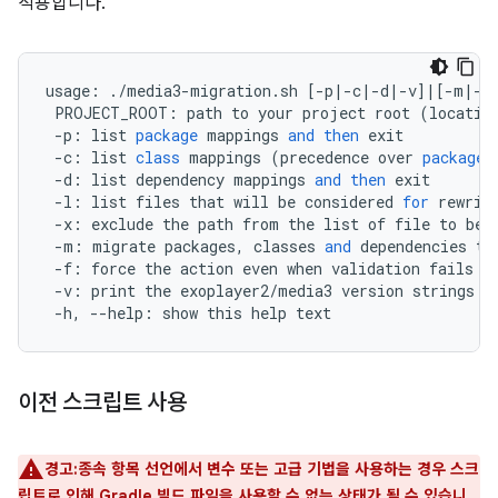
적용합니다.
usage
:
.
/
media3
-
migration
.
sh
[
-
p
|-
c
|-
d
|-
v
]
|
[
-
m
|-
l
PROJECT_ROOT
:
path
to
your
project
root
(
locatio
-
p
:
list
package
mappings
and
then
exit
-
c
:
list
class
mappings
(
precedence
over
package
-
d
:
list
dependency
mappings
and
then
exit
-
l
:
list
files
that
will
be
considered
for
rewrit
-
x
:
exclude
the
path
from
the
list
of
file
to
be
-
m
:
migrate
packages
,
classes
and
dependencies
to
-
f
:
force
the
action
even
when
validation
fails
-
v
:
print
the
exoplayer2
/
media3
version
strings
o
-
h
,
--
help
:
show
this
help
text
이전 스크립트 사용
경고:종속 항목 선언에서 변수 또는 고급 기법을 사용하는 경우 스크
립트로 인해 Gradle 빌드 파일을 사용할 수 없는 상태가 될 수 있습니