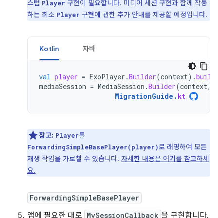
스텀
구현이 필요합니다. 미디어 세션 구현과 함께 작동
Player
하는 최소
구현에 관한 추가 안내를 제공할 예정입니다.
Player
Kotlin
자바
val
player
=
ExoPlayer
.
Builder
(
context
).
build
mediaSession
=
MediaSession
.
Builder
(
context
,
MigrationGuide
.
kt
참고:
를
Player
로 래핑하여 모든
ForwardingSimpleBasePlayer(player)
재생 작업을 가로챌 수 있습니다.
자세한 내용은 여기를 참고하세
요.
ForwardingSimpleBasePlayer
앱에 필요한 대로
MySessionCallback
을 구현합니다.