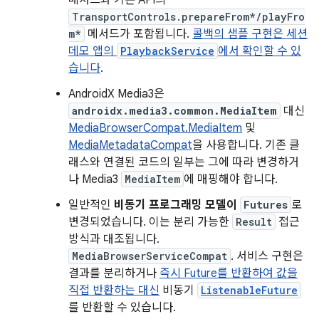
메서드와 기존 API의
TransportControls.prepareFrom*/playFro
m*
메서드가 포함됩니다.
콜백의 샘플 구현은 세션
데모 앱의
PlaybackService
에서 확인할 수 있
습니다
.
AndroidX Media3은
androidx.media3.common.MediaItem
대신
MediaBrowserCompat.MediaItem
및
MediaMetadataCompat
을 사용합니다. 기존 클
래스와 연결된 코드의 일부는 그에 따라 변경하거
나 Media3
MediaItem
에 매핑해야 합니다.
일반적인
비동기 프로그래밍 모델이
Futures
로
변경되었습니다. 이는 분리 가능한
Result
접근
방식과 대조됩니다.
MediaBrowserServiceCompat
. 서비스 구현은
결과를 분리하거나
즉시 Future를 반환하여 값을
직접 반환하는 대신
비동기
ListenableFuture
를 반환할 수 있습니다.