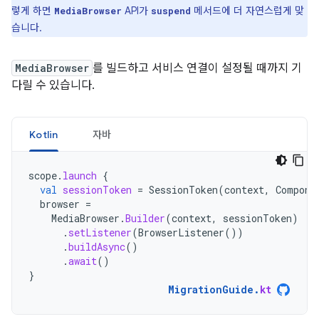
렇게 하면
API가
메서드에 더 자연스럽게 맞
MediaBrowser
suspend
습니다.
MediaBrowser
를 빌드하고 서비스 연결이 설정될 때까지 기
다릴 수 있습니다.
Kotlin
자바
scope
.
launch
{
val
sessionToken
=
SessionToken
(
context
,
Compone
browser
=
MediaBrowser
.
Builder
(
context
,
sessionToken
)
.
setListener
(
BrowserListener
())
.
buildAsync
()
.
await
()
}
MigrationGuide
.
kt