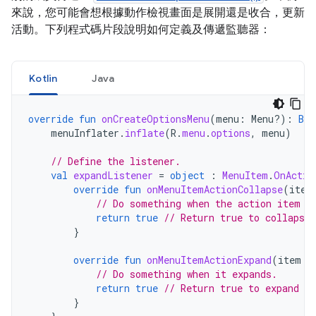
來說，您可能會想根據動作檢視畫面是展開還是收合，更新
活動。下列程式碼片段說明如何定義及傳遞監聽器：
Kotlin
Java
override
fun
onCreateOptionsMenu
(
menu
:
Menu?)
:
Boo
menuInflater
.
inflate
(
R
.
menu
.
options
,
menu
)
// Define the listener.
val
expandListener
=
object
:
MenuItem
.
OnActio
override
fun
onMenuItemActionCollapse
(
item
// Do something when the action item c
return
true
// Return true to collapse 
}
override
fun
onMenuItemActionExpand
(
item
:
// Do something when it expands.
return
true
// Return true to expand th
}