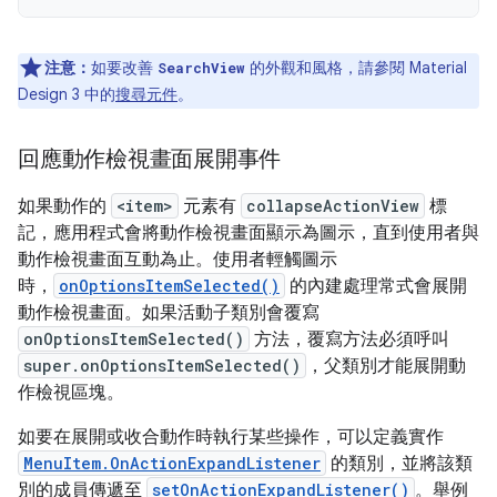
注意：
如要改善
的外觀和風格，請參閱 Material
SearchView
Design 3 中的
搜尋元件
。
回應動作檢視畫面展開事件
如果動作的
<item>
元素有
collapseActionView
標
記，應用程式會將動作檢視畫面顯示為圖示，直到使用者與
動作檢視畫面互動為止。使用者輕觸圖示
時，
onOptionsItemSelected()
的內建處理常式會展開
動作檢視畫面。如果活動子類別會覆寫
onOptionsItemSelected()
方法，覆寫方法必須呼叫
super.onOptionsItemSelected()
，父類別才能展開動
作檢視區塊。
如要在展開或收合動作時執行某些操作，可以定義實作
MenuItem.OnActionExpandListener
的類別，並將該類
別的成員傳遞至
setOnActionExpandListener()
。舉例