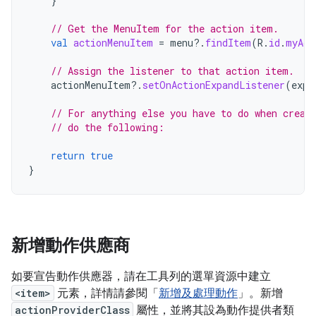
}
// Get the MenuItem for the action item.
val
actionMenuItem
=
menu
?.
findItem
(
R
.
id
.
myAct
// Assign the listener to that action item.
actionMenuItem
?.
setOnActionExpandListener
(
expa
// For anything else you have to do when creat
// do the following:
return
true
}
新增動作供應商
如要宣告動作供應器，請在工具列的選單資源中建立
<item>
元素，詳情請參閱「
新增及處理動作
」。新增
actionProviderClass
屬性，並將其設為動作提供者類