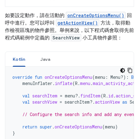
如要設定動作，請在活動的
onCreateOptionsMenu()
回
呼中進行。您可以呼叫
getActionView()
方法，取得動
作檢視區塊的物件參照。舉例來說，以下程式碼會取得先前
程式碼範例中定義的
SearchView
小工具物件參照：
Kotlin
Java
override
fun
onCreateOptionsMenu
(
menu
:
Menu?)
:
Boo
menuInflater
.
inflate
(
R
.
menu
.
main_activity_acti
val
searchItem
=
menu
?.
findItem
(
R
.
id
.
action_se
val
searchView
=
searchItem
?.
actionView
as
Sea
// Configure the search info and add any event 
return
super
.
onCreateOptionsMenu
(
menu
)
}