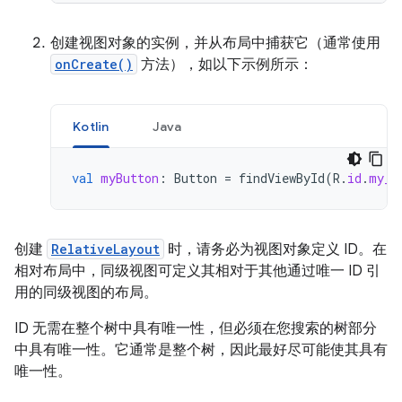
创建视图对象的实例，并从布局中捕获它（通常使用
onCreate()
方法），如以下示例所示：
Kotlin
Java
val
myButton
:
Button
=
findViewById
(
R
.
id
.
my_b
创建
RelativeLayout
时，请务必为视图对象定义 ID。在
相对布局中，同级视图可定义其相对于其他通过唯一 ID 引
用的同级视图的布局。
ID 无需在整个树中具有唯一性，但必须在您搜索的树部分
中具有唯一性。它通常是整个树，因此最好尽可能使其具有
唯一性。