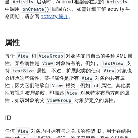
当
Activity
启动时，Android 框架会在您的
Activity
中调用
onCreate()
回调方法。如需详细了解 activity 生
命周期，请参阅
activity 简介
。
属性
每个
View
和
ViewGroup
对象均支持自己的各种 XML 属
性。某些属性是
View
对象特有的。例如，
TextView
支
持
textSize
属性。不过，扩展此类的任何
View
对象也
会继承这些属性。某些属性是所有
View
对象的共有属
性，因为它们继承自
View
根类，例如
id
属性。其他属
性被视为
布局参数
，即描述
View
对象特定布局方向的属
性，如该对象的父
ViewGroup
对象所定义的属性。
ID
任何
View
对象均可拥有与之关联的整型 ID，用于在结构