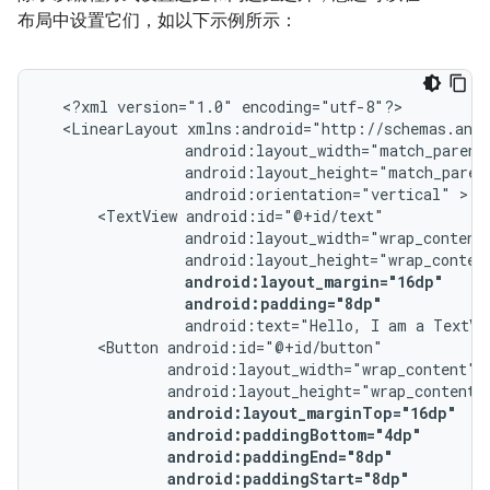
布局中设置它们，如以下示例所示：
<?xml
version="1.0"
<LinearLayout
android:orientation="vertical"
<TextView
android:padding="8dp"
android:text="Hello,
I
am
a
TextVi
<Button