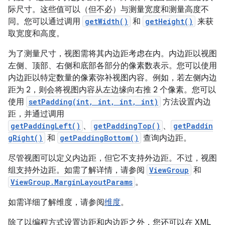
际尺寸。这些值可以（但不必）与测量宽度和测量高度不
同。您可以通过调用
getWidth()
和
getHeight()
来获
取宽度和高度。
为了测量尺寸，视图需将其内边距考虑在内。内边距以视图
左侧、顶部、右侧和底部各部分的像素数表示。您可以使用
内边距以特定数量的像素弥补视图内容。例如，若左侧内边
距为 2，则会将视图内容从左边缘向右推 2 个像素。您可以
使用
setPadding(int, int, int, int)
方法设置内边
距，并通过调用
getPaddingLeft()
、
getPaddingTop()
、
getPaddin
gRight()
和
getPaddingBottom()
查询内边距。
尽管视图可以定义内边距，但它不支持外边距。不过，视图
组支持外边距。如需了解详情，请参阅
ViewGroup
和
ViewGroup.MarginLayoutParams
。
如需详细了解维度，请参阅
维度
。
除了以编程方式设置边距和内边距之外，您还可以在 XML