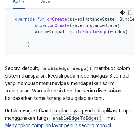
Kotlin
Java
override
fun
onCreate
(
savedInstanceState
:
Bundle?
super
.
onCreate
(
savedInstanceState
)
WindowCompat
.
enableEdgeToEdge
(
window
)
...
}
Secara default,
enableEdgeToEdge()
membuat kolom
sistem transparan, kecuali pada mode navigasi 3 tombol
yang membuat menu navigasi mendapatkan scrim
transparan. Warna ikon sistem dan scrim disesuaikan
berdasarkan tema terang atau gelap sistem.
Untuk mengaktifkan tampilan layar penuh di aplikasi tanpa
menggunakan fungsi
enableEdgeToEdge()
, lihat
Menyiapkan tampilan layar penuh secara manual
.