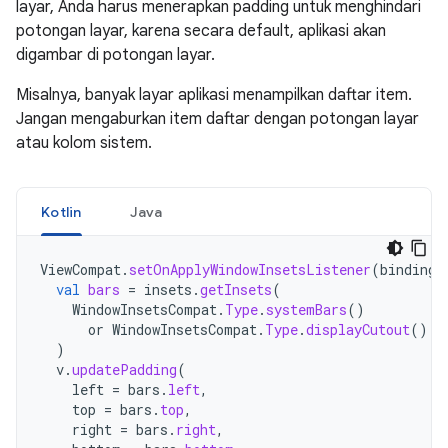
layar, Anda harus menerapkan padding untuk menghindari
potongan layar, karena secara default, aplikasi akan
digambar di potongan layar.
Misalnya, banyak layar aplikasi menampilkan daftar item.
Jangan mengaburkan item daftar dengan potongan layar
atau kolom sistem.
Kotlin
Java
ViewCompat
.
setOnApplyWindowInsetsListener
(
binding
.
val
bars
=
insets
.
getInsets
(
WindowInsetsCompat
.
Type
.
systemBars
()
or
WindowInsetsCompat
.
Type
.
displayCutout
()
)
v
.
updatePadding
(
left
=
bars
.
left
,
top
=
bars
.
top
,
right
=
bars
.
right
,