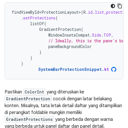
findViewById<ProtectionLayout>
(
R
.
id
.
list_protectio
.
setProtections
(
listOf
(
GradientProtection
(
WindowInsetsCompat
.
Side
.
TOP
,
// Ideally, this is the pane's bac
paneBackgroundColor
)
)
)
SystemBarProtectionSnippet
.
kt
Pastikan
ColorInt
yang diteruskan ke
GradientProtection
cocok dengan latar belakang
konten. Misalnya, tata letak detail daftar yang ditampilkan
di perangkat foldable mungkin memiliki
GradientProtections
yang berbeda dengan warna
yang berbeda untuk panel daftar dan panel detail.