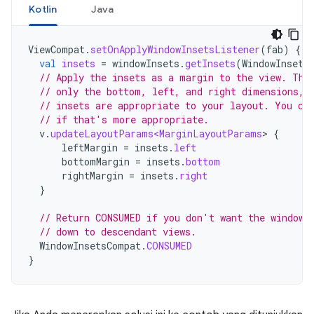
Kotlin
Java
ViewCompat
.
setOnApplyWindowInsetsListener
(
fab
)
{
v
val
insets
=
windowInsets
.
getInsets
(
WindowInsets
// Apply the insets as a margin to the view. Thi
// only the bottom, left, and right dimensions, 
// insets are appropriate to your layout. You ca
// if that's more appropriate.
v
.
updateLayoutParams<MarginLayoutParams
>
{
leftMargin
=
insets
.
left
bottomMargin
=
insets
.
bottom
rightMargin
=
insets
.
right
}
// Return CONSUMED if you don't want the window 
// down to descendant views.
WindowInsetsCompat
.
CONSUMED
}