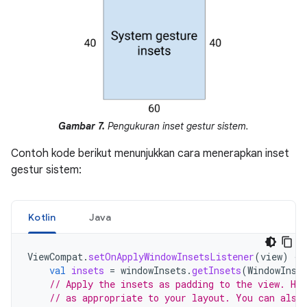
Gambar 7.
Pengukuran inset gestur sistem.
Contoh kode berikut menunjukkan cara menerapkan inset
gestur sistem:
Kotlin
Java
ViewCompat
.
setOnApplyWindowInsetsListener
(
view
)
{
val
insets
=
windowInsets
.
getInsets
(
WindowInse
// Apply the insets as padding to the view. He
// as appropriate to your layout. You can also