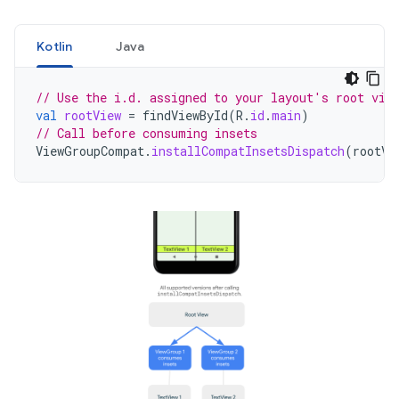
Kotlin
Java
// Use the i.d. assigned to your layout's root vie
val
rootView
=
findViewById
(
R
.
id
.
main
)
// Call before consuming insets
ViewGroupCompat
.
installCompatInsetsDispatch
(
rootVi