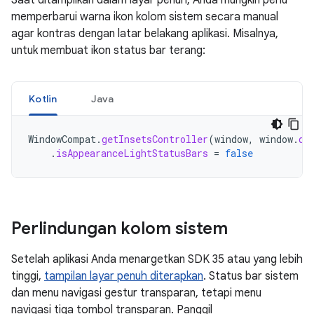
Saat ditampilkan dalam layar penuh, Anda mungkin perlu
memperbarui warna ikon kolom sistem secara manual
agar kontras dengan latar belakang aplikasi. Misalnya,
untuk membuat ikon status bar terang:
Kotlin
Java
WindowCompat
.
getInsetsController
(
window
,
window
.
de
.
isAppearanceLightStatusBars
=
false
Perlindungan kolom sistem
Setelah aplikasi Anda menargetkan SDK 35 atau yang lebih
tinggi,
tampilan layar penuh diterapkan
. Status bar sistem
dan menu navigasi gestur transparan, tetapi menu
navigasi tiga tombol transparan. Panggil