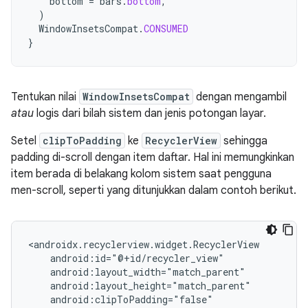
bottom
=
bars
.
bottom
,
)
WindowInsetsCompat
.
CONSUMED
}
Tentukan nilai
WindowInsetsCompat
dengan mengambil
atau
logis dari bilah sistem dan jenis potongan layar.
Setel
clipToPadding
ke
RecyclerView
sehingga
padding di-scroll dengan item daftar. Hal ini memungkinkan
item berada di belakang kolom sistem saat pengguna
men-scroll, seperti yang ditunjukkan dalam contoh berikut.
<androidx.recyclerview.widget.RecyclerView

    android:id="@+id/recycler_view"

    android:layout_width="match_parent"

    android:layout_height="match_parent"

    android:clipToPadding="false"
