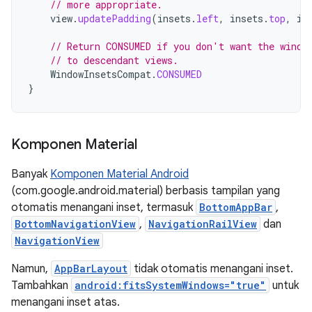
// more appropriate.
view
.
updatePadding
(
insets
.
left
,
insets
.
top
,
in
// Return CONSUMED if you don't want the windo
// to descendant views.
WindowInsetsCompat
.
CONSUMED
}
Komponen Material
Banyak
Komponen Material Android
(com.google.android.material) berbasis tampilan yang
otomatis menangani inset, termasuk
BottomAppBar
,
BottomNavigationView
,
NavigationRailView
dan
NavigationView
Namun,
AppBarLayout
tidak otomatis menangani inset.
Tambahkan
android:fitsSystemWindows="true"
untuk
menangani inset atas.