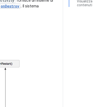
Activity
fornisce un insieme di
Visualizza
contenuti
onDestroy
. Il sistema