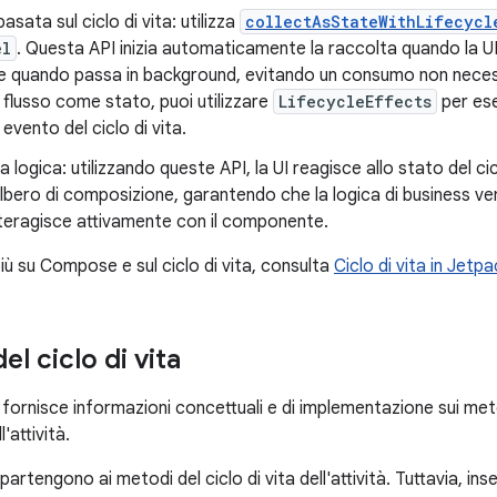
asata sul ciclo di vita: utilizza
collectAsStateWithLifecycl
el
. Questa API inizia automaticamente la raccolta quando la UI
e quando passa in background, evitando un consumo non necess
l flusso come stato, puoi utilizzare
LifecycleEffects
per ese
 evento del ciclo di vita.
la logica: utilizzando queste API, la UI reagisce allo stato del ci
albero di composizione, garantendo che la logica di business v
nteragisce attivamente con il componente.
iù su Compose e sul ciclo di vita, consulta
Ciclo di vita in Jet
el ciclo di vita
ornisce informazioni concettuali e di implementazione sui metod
ll'attività.
partengono ai metodi del ciclo di vita dell'attività. Tuttavia, in