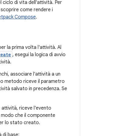
clo di vita dell'attività. Per
r scoprire come rendere i
n Jetpack Compose
.
 la prima volta l'attività. Al
reate
, esegui la logica di avvio
ività.
chi, associare l'attività a un
esto metodo riceve il parametro
tività salvato in precedenza. Se
 attività, riceve l'evento
n modo che il componente
per lo stato creato.
à di base: