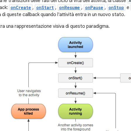
 le transizioni delle fasi del ciclo di vita dell'attività, la classe
back:
onCreate
,
onStart
,
onResume
,
onPause
,
onStop
e
di queste callback quando l'attività entra in un nuovo stato.
tra una rappresentazione visiva di questo paradigma.