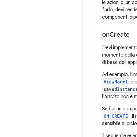
le azioni di un 
farlo, devi ren
componenti dipen
on
Create
Devi implementar
momento della cr
di base dell'appl
Ad esempio, l'i
ViewModel
e c
savedInstanc
l'attività non è 
Se hai un compone
ON_CREATE
. I
sensibile al cic
Il seguente es