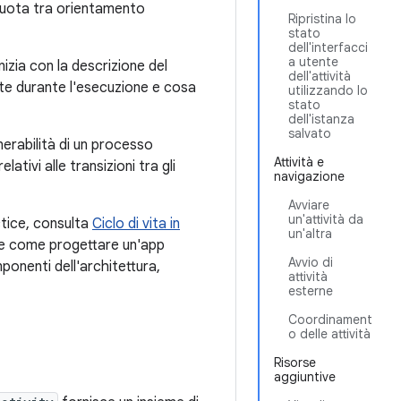
ruota tra orientamento
Ripristina lo
stato
dell'interfacci
a utente
nizia con la descrizione del
dell'attività
nte durante l'esecuzione e cosa
utilizzando lo
stato
dell'istanza
salvato
lnerabilità di un processo
Attività e
ativi alle transizioni tra gli
navigazione
Avviare
un'attività da
actice, consulta
Ciclo di vita in
un'altra
re come progettare un'app
Avvio di
mponenti dell'architettura,
attività
esterne
Coordinament
o delle attività
Risorse
aggiuntive