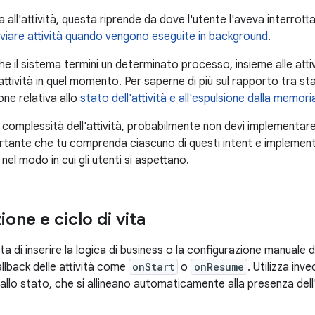
a all'attività, questa riprende da dove l'utente l'aveva interrott
iare attività quando vengono eseguite in background
.
he il sistema termini un determinato processo, insieme alle attiv
'attività in quel momento. Per saperne di più sul rapporto tra stat
one relativa allo
stato dell'attività e all'espulsione dalla memori
complessità dell'attività, probabilmente non devi implementare tu
rtante che tu comprenda ciascuno di questi intent e implementi 
nel modo in cui gli utenti si aspettano.
one e ciclo di vita
a di inserire la logica di business o la configurazione manuale 
callback delle attività come
onStart
o
onResume
. Utilizza inv
allo stato, che si allineano automaticamente alla presenza dell'