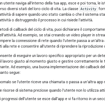
utente naviga all'interno della tua app, esce e poi torna, le i
so diversi stati del loro ciclo di vita. La classe
Activity
forn
attività di sapere quando uno stato cambia o che il sistema st
tività o distruggendo il processo in cui risiede l'attività.
metodi di callback del ciclo di vita, puoi dichiarare il comportame
ell'attività. Ad esempio, se stai creando un video player in str
rompere la connessione di rete quando l'utente passa a un'altra
ti alla rete e consentire all'utente di riprendere la riproduzione
onsente di eseguire un lavoro specifico appropriato per un de
il lavoro giusto al momento giusto e gestire correttamente le t
mante. Ad esempio, una buona implementazione dei callback del c
uanto segue:
omalo se l'utente riceve una chiamata o passa a un'altra app m
risorse di sistema preziose quando l'utente non lo utilizza at
i progressi dell'utente se esce dall'app e vi fa ritorno in un 