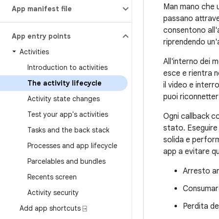
Man mano che un 
App manifest file
passano attraver
consentono all'
App entry points
riprendendo un'at
Activities
All'interno dei 
Introduction to activities
esce e rientra n
The activity lifecycle
il video e inter
puoi riconnetter
Activity state changes
Test your app's activities
Ogni callback c
stato. Eseguire 
Tasks and the back stack
solida e perfor
Processes and app lifecycle
app a evitare q
Parcelables and bundles
Arresto an
Recents screen
Consumare 
Activity security
Perdita de
Add app shortcuts ⍈