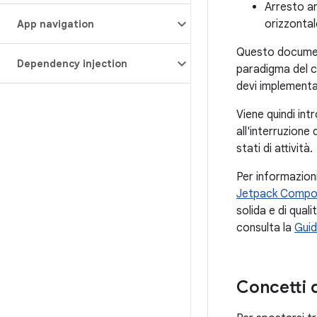
Arresto a
orizzontal
App navigation
Questo documento
Dependency injection
paradigma del c
devi implementa
Viene quindi int
all'interruzione 
stati di attività.
Per informazioni 
Jetpack Comp
solida e di qual
consulta la
Guid
Concetti de