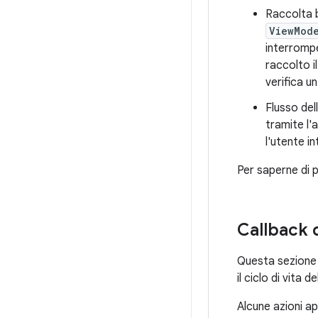
Raccolta b
ViewMod
interromp
raccolto i
verifica un
Flusso del
tramite l'
l'utente i
Per saperne di p
Callback d
Questa sezione f
il ciclo di vita de
Alcune azioni ap