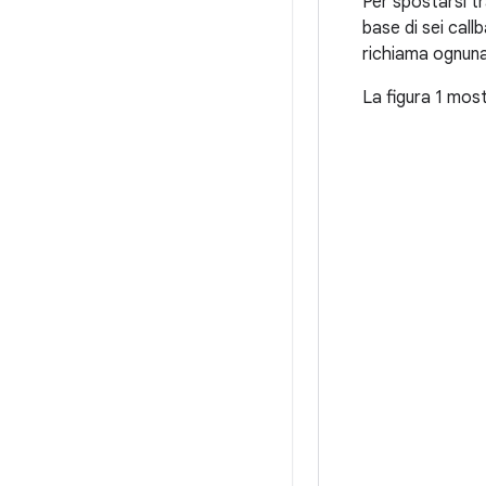
Per spostarsi tra
base di sei call
richiama ognuna 
La figura 1 mos