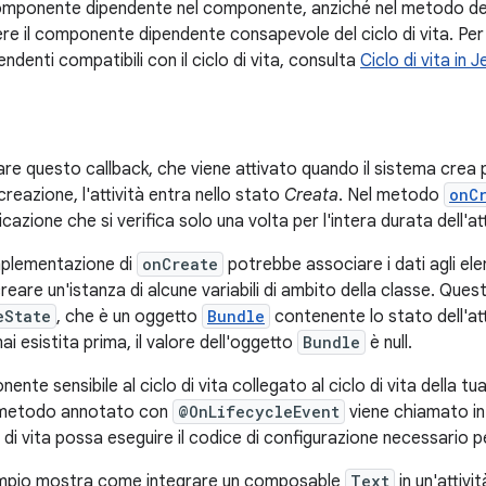
componente dipendente nel componente, anziché nel metodo del ci
dere il componente dipendente consapevole del ciclo di vita. Pe
denti compatibili con il ciclo di vita, consulta
Ciclo di vita i
e questo callback, che viene attivato quando il sistema crea per
eazione, l'attività entra nello stato
Creata
. Nel metodo
onC
icazione che si verifica solo una volta per l'intera durata dell'att
mplementazione di
onCreate
potrebbe associare i dati agli elen
reare un'istanza di alcune variabili di ambito della classe. Qu
eState
, che è un oggetto
Bundle
contenente lo stato dell'at
mai esistita prima, il valore dell'oggetto
Bundle
è null.
nte sensibile al ciclo di vita collegato al ciclo di vita della tua
l metodo annotato con
@OnLifecycleEvent
viene chiamato i
lo di vita possa eseguire il codice di configurazione necessario 
empio mostra come integrare un composable
Text
in un'attivit