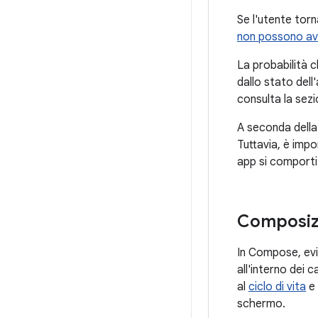
Se l'utente torn
non possono avv
La probabilità c
dallo stato dell
consulta la sezi
A seconda della 
Tuttavia, è impo
app si comporti 
Composizi
In Compose, evit
all'interno dei 
al
ciclo di vita
e 
schermo.