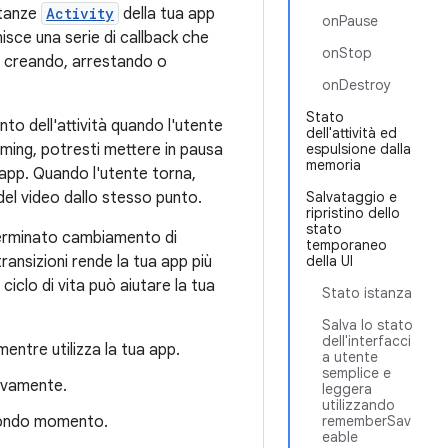
stanze
Activity
della tua app
onPause
isce una serie di callback che
onStop
a creando, arrestando o
onDestroy
Stato
nto dell'attività quando l'utente
dell'attività ed
eaming, potresti mettere in pausa
espulsione dalla
memoria
 app. Quando l'utente torna,
 del video dallo stesso punto.
Salvataggio e
ripristino dello
stato
terminato cambiamento di
temporaneo
ransizioni rende la tua app più
della UI
iclo di vita può aiutare la tua
Stato istanza
Salva lo stato
dell'interfacci
entre utilizza la tua app.
a utente
semplice e
tivamente.
leggera
utilizzando
secondo momento.
rememberSav
eable