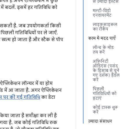
रते हैं अपने ऐप्लिकेशन में कुछ
से ज़्यादा इंस्टेंस
में बदलें. इसमें हर गतिविधि को
मल्टी-विंडो
एनवायरमेंट
लाइफ़साइकल
ो सकती है. जब उपयोगकर्ता किसी
का रीकैप
पिछली गतिविधियों पर ले जाएँ.
काम में मदद पाएँ
खत्म हो जाता है और स्टैक से पॉप
लॉन्च के मोड
तय करें
अफ़िनिटी
ऑडिएंस (पसंद
के हिसाब से चुने
गए दर्शक) हैंडल
करें
 ऐप्लिकेशन लॉन्चर में या होम
पिछली
ंड में आ जाता है. अगर ऐप्लिकेशन
गतिविधियों को
शन पर की गई गतिविधि
का डेटा
हटाएं
कोई टास्क शुरू
करें
िया जाता है समीक्षा कर ली है
ज़्यादा संसाधन
ा गया है. जब कोई गतिविधि रुक