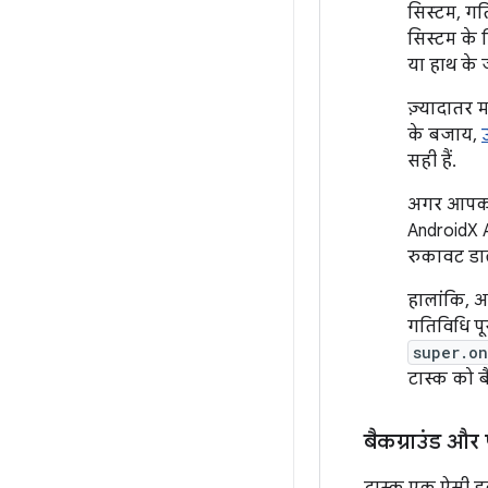
सिस्टम, गत
सिस्टम के 
या हाथ के 
ज़्यादातर 
के बजाय,
सही हैं.
अगर आप
AndroidX A
रुकावट डाल
हालांकि, 
गतिविधि पू
super.o
टास्क को बै
बैकग्राउंड और फ