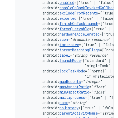
android:
enabled
=["true"
|
android:
enableOnBackInvokedCallback
android:
excludeFromRecents
=["true"
android:
exported
=["true"
|
android:
finishOnTaskLaunch
=["true"
android:
forceQueryable
=["true"
|
android:
hardwareAccelerated
=["true"
android:
icon
="
drawable
resource
android:
immersive
=["true"
|
android:
intentMatchingFlags
=["none"
android:
label
="
string
resource
android:
launchMode
=["standard"
|
"s
"singleTask"
|
android:
lockTaskMode
=["normal"
|
"n
"if_whitelisted
android:
maxRecents
="
integer
android:
maxAspectRatio
="
float
android:
minAspectRatio
="
float
android:
multiprocess
=["true"
|
android:
name
="
string
android:
noHistory
=["true"
|
"false"
android:
parentActivityName
="
string
"