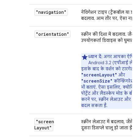
"navigation"
नेविगेशन टाइप (ट्रैकबॉल या डी-प
बदलाव. आम तौर पर, ऐसा नहीं 
"orientation"
स्क्रीन की दिशा में बदलाव. जैसे
उपयोगकर्ता डिवाइस को घुमाता ह
ध्यान दें:
अगर आपका ऐप्लि
Android 3.2 (एपीआई लेवल
इसके बाद के वर्शन को टारगेट क
"screenLayout"
और
"screenSize"
कॉन्फ़िगरेशन क
भी बताएं. ऐसा इसलिए, क्योंकि
पोर्ट्रेट और लैंडस्केप मोड के बीच
करने पर, स्क्रीन लेआउट और स्क
बदल सकता है.
"screen
स्क्रीन लेआउट में बदलाव, जैसे
Layout"
दूसरा डिसप्ले चालू हो जाता है.