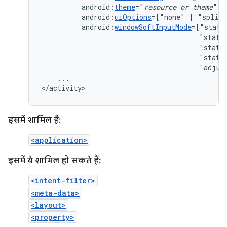
android:
theme
="
resource
or
theme
android:
uiOptions
=["none"
|
android:
windowSoftInputMode
"state
"state
"state
"adjus
...

</activity>
इसमें शामिल है:
<application>
इसमें ये शामिल हो सकते हैं:
<intent-filter>
<meta-data>
<layout>
<property>