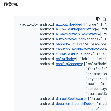
सिंटैक्स:
<activity
android:
allowEmbedded
=["true"
|
android:
allowTaskReparenting
=["true
android:
alwaysRetainTaskState
=["tru
android:
autoRemoveFromRecents
=["tru
android:
banner
="
drawable
resource
android:
canDisplayOnRemoteDevices
=[
android:
clearTaskOnLaunch
=["true"
|
android:
colorMode
=[
"hdr"
|
android:
configChanges
=["colorMode",
"fontScale",
"grammatical
"keyboardHid
"mcc",
"mnc"
"screenLayou
"smallestScr
android:
directBootAware
=["true"
|
android:
documentLaunchMode
=["intoEx
"none"
|