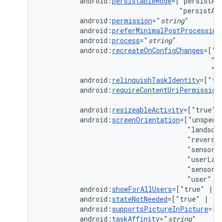
android:
persistableMode
=["persistRo
"persistAc
android:
permission
="
string
android:
preferMinimalPostProcessing
android:
process
="
string
android:
recreateOnConfigChanges
=["c
"k
"n
android:
relinquishTaskIdentity
=["tr
android:
requireContentUriPermission
android:
resizeableActivity
=["true"
android:
screenOrientation
=["unspeci
"landsca
"reverse
"sensorL
"userLan
"sensor"
"user"
|
android:
showForAllUsers
=["true"
|
android:
stateNotNeeded
=["true"
|
android:
supportsPictureInPicture
=["
android:
taskAffinity
="
string