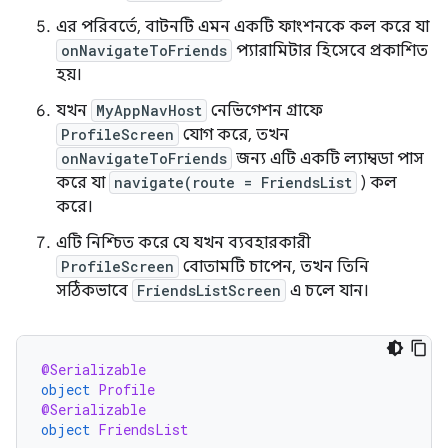
এর পরিবর্তে, বাটনটি এমন একটি ফাংশনকে কল করে যা
onNavigateToFriends
প্যারামিটার হিসেবে প্রকাশিত
হয়।
যখন
MyAppNavHost
নেভিগেশন গ্রাফে
ProfileScreen
যোগ করে, তখন
onNavigateToFriends
জন্য এটি একটি ল্যাম্বডা পাস
করে যা
navigate(route = FriendsList
) কল
করে।
এটি নিশ্চিত করে যে যখন ব্যবহারকারী
ProfileScreen
বোতামটি চাপেন, তখন তিনি
সঠিকভাবে
FriendsListScreen
এ চলে যান।
@Serializable
object
Profile
@Serializable
object
FriendsList