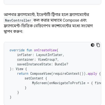
আপনার ফ্র্যাগমেন্টে, ইভেন্টটি ট্রিগার হলে ফ্র্যাগমেন্টের
NavController
কল করার মাধ্যমে Compose এবং
ফ্র্যাগমেন্ট-ভিত্তিক নেভিগেশন কম্পোনেন্টের মধ্যে সংযোগ
স্থাপন করুন:
override
fun
onCreateView
(
inflater
:
LayoutInflater
,
container
:
ViewGroup?,
savedInstanceState
:
Bundle?
):
View
{
return
ComposeView
(
requireContext
()).
apply
{
setContent
{
MyScreen
(
onNavigateToProfile
=
{
findN
}
}
}