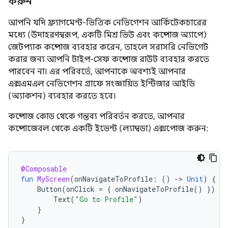
করুন
আপনি যদি ফ্র্যাগমেন্ট-ভিত্তিক নেভিগেশন আর্কিটেকচারের
মধ্যে (উদাহরণস্বরূপ, একটি মিশ্র ভিউ এবং কম্পোজ অ্যাপে)
জেটপ্যাক কম্পোজ ব্যবহার করেন, তাহলে সরাসরি নেভিগেট
করার জন্য আপনি টাইপ-সেফ কম্পোজ রাউট ব্যবহার করতে
পারবেন না। এর পরিবর্তে, আপনাকে অবশ্যই আপনার
এক্সএমএল নেভিগেশন গ্রাফে সংজ্ঞায়িত ইন্টিজার আইডি
(অ্যাকশন) ব্যবহার করতে হবে।
কম্পোজ কোড থেকে গন্তব্য পরিবর্তন করতে, আপনার
কম্পোজেবল থেকে একটি ইভেন্ট (ল্যাম্বডা) এক্সপোজ করুন:
@Composable
fun
MyScreen
(
onNavigateToProfile
:
()
-
>
Unit
)
{
Button
(
onClick
=
{
onNavigateToProfile
()
})
{
Text
(
"Go to Profile"
)
}
}