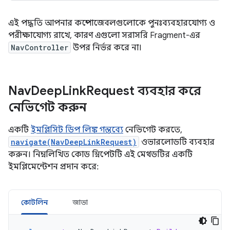
এই পদ্ধতি আপনার কম্পোজেবলগুলোকে পুনঃব্যবহারযোগ্য ও
পরীক্ষাযোগ্য রাখে, কারণ এগুলো সরাসরি Fragment-এর
NavController
উপর নির্ভর করে না।
Nav
Deep
Link
Request ব্যবহার করে
নেভিগেট করুন
একটি
ইমপ্লিসিট ডিপ লিঙ্ক গন্তব্যে
নেভিগেট করতে,
navigate(NavDeepLinkRequest)
ওভারলোডটি ব্যবহার
করুন। নিম্নলিখিত কোড স্নিপেটটি এই মেথডটির একটি
ইমপ্লিমেন্টেশন প্রদান করে:
কোটলিন
জাভা