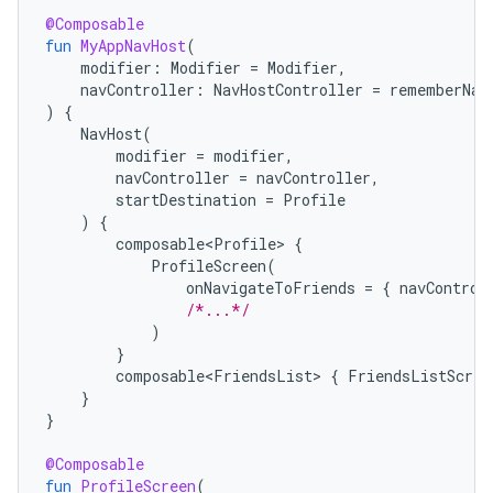
@Composable
fun
MyAppNavHost
(
modifier
:
Modifier
=
Modifier
,
navController
:
NavHostController
=
rememberNav
)
{
NavHost
(
modifier
=
modifier
,
navController
=
navController
,
startDestination
=
Profile
)
{
composable<Profile>
{
ProfileScreen
(
onNavigateToFriends
=
{
navControl
/*...*/
)
}
composable<FriendsList>
{
FriendsListScree
}
}
@Composable
fun
ProfileScreen
(