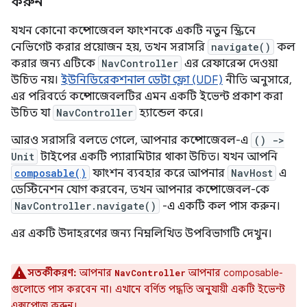
করুন
যখন কোনো কম্পোজেবল ফাংশনকে একটি নতুন স্ক্রিনে
নেভিগেট করার প্রয়োজন হয়, তখন সরাসরি
navigate()
কল
করার জন্য এটিকে
NavController
এর রেফারেন্স দেওয়া
উচিত নয়।
ইউনিডিরেকশনাল ডেটা ফ্লো (UDF)
নীতি অনুসারে,
এর পরিবর্তে কম্পোজেবলটির এমন একটি ইভেন্ট প্রকাশ করা
উচিত যা
NavController
হ্যান্ডেল করে।
আরও সরাসরি বলতে গেলে, আপনার কম্পোজেবল-এ
() ->
Unit
টাইপের একটি প্যারামিটার থাকা উচিত। যখন আপনি
composable()
ফাংশন ব্যবহার করে আপনার
NavHost
এ
ডেস্টিনেশন যোগ করবেন, তখন আপনার কম্পোজেবল-কে
NavController.navigate()
-এ একটি কল পাস করুন।
এর একটি উদাহরণের জন্য নিম্নলিখিত উপবিভাগটি দেখুন।
সতর্কীকরণ:
আপনার
আপনার composable-
NavController
গুলোতে পাস করবেন না। এখানে বর্ণিত পদ্ধতি অনুযায়ী একটি ইভেন্ট
এক্সপোজ করুন।