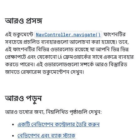
আরও প্রসঙ্গ
এই ডকুমেন্টে
NavController.navigate()
ফাংশনটির
সবচেয়ে প্রচলিত ব্যবহারগুলো আলোচনা করা হয়েছে। তবে,
এই ফাংশনটির বিভিন্ন ওভারলোড রয়েছে যা আপনি ভিন্ন ভিন্ন
প্রেক্ষাপটে এবং যেকোনো Ui ফ্রেমওয়ার্কের সাথে একত্রে ব্যবহার
করতে পারেন। এই ওভারলোডগুলো সম্পর্কে আরও বিস্তারিত
জানতে রেফারেন্স ডকুমেন্টেশন দেখুন।
আরও পড়ুন
আরও তথ্যের জন্য, নিম্নলিখিত পৃষ্ঠাগুলি দেখুন:
একটি নেভিগেশন কন্ট্রোলার তৈরি করুন
নেভিগেশন এবং ব্যাক স্ট্যাক