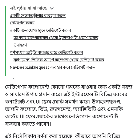
এই পৃষ্ঠায় যা যা আছে
একটি নেভকন্ট্রোলার ব্যবহার করুন
নেভিগেট করুন
একটি রচনাযোগ্য স্থানে নেভিগেট করুন
আপনার কম্পোজেবল থেকে ইভেন্টগুলি প্রকাশ করুন
উদাহরণ
পূর্ণসংখ্যা আইডি ব্যবহার করে নেভিগেট করুন
ফ্র্যাগমেন্ট-ভিত্তিক অ্যাপে কম্পোজ থেকে নেভিগেট করুন
NavDeepLinkRequest ব্যবহার করে নেভিগেট করুন
নেভিগেশন কম্পোনেন্ট কোনো গন্তব্যে যাওয়ার জন্য একটি সহজ
ও সাধারণ উপায় প্রদান করে। এই ইন্টারফেসটি বিভিন্ন ধরনের
কনটেক্সট এবং UI ফ্রেমওয়ার্ক সমর্থন করে। উদাহরণস্বরূপ,
আপনি কম্পোজ, ভিউ, ফ্র্যাগমেন্ট, অ্যাক্টিভিটি এবং এমনকি
কাস্টম UI ফ্রেমওয়ার্কের সাথেও নেভিগেশন কম্পোনেন্টটি
ব্যবহার করতে পারেন।
এই নির্দেশিকায় বর্ণনা করা হয়েছে, কীভাবে আপনি বিভিন্ন