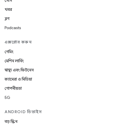
সোর্স
খবর
ব্লগ
Podcasts
এক্সপ্লোর করুন
গেমিং
মেশিন লার্নিং
স্বাস্থ্য এবং ফিটনেস
ক্যামেরা ও মিডিয়া
গোপনীয়তা
5G
ANDROID ডিভাইস
বড় স্ক্রিন