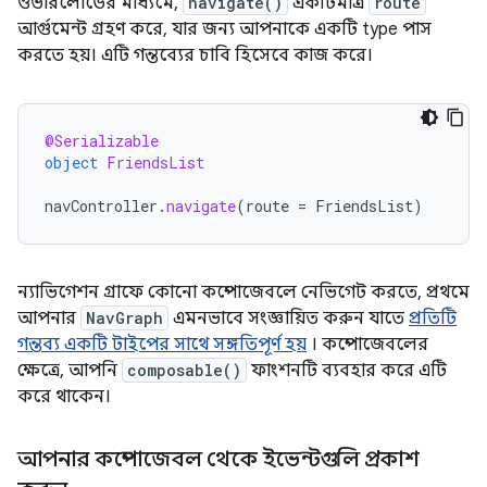
ওভারলোডের মাধ্যমে,
navigate()
একটিমাত্র
route
আর্গুমেন্ট গ্রহণ করে, যার জন্য আপনাকে একটি type পাস
করতে হয়। এটি গন্তব্যের চাবি হিসেবে কাজ করে।
@Serializable
object
FriendsList
navController
.
navigate
(
route
=
FriendsList
)
ন্যাভিগেশন গ্রাফে কোনো কম্পোজেবলে নেভিগেট করতে, প্রথমে
আপনার
NavGraph
এমনভাবে সংজ্ঞায়িত করুন যাতে
প্রতিটি
গন্তব্য একটি টাইপের সাথে সঙ্গতিপূর্ণ হয়
। কম্পোজেবলের
ক্ষেত্রে, আপনি
composable()
ফাংশনটি ব্যবহার করে এটি
করে থাকেন।
আপনার কম্পোজেবল থেকে ইভেন্টগুলি প্রকাশ