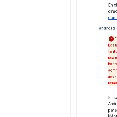
En e
dire
conf
android:
E
Los 
tanto
usa 
inte
admit
andr
usua
El n
Andr
para
idén