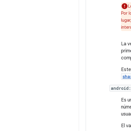
L
Por l
luga
inte
La v
prim
comp
Este
sha
android
Es u
núme
usua
El v