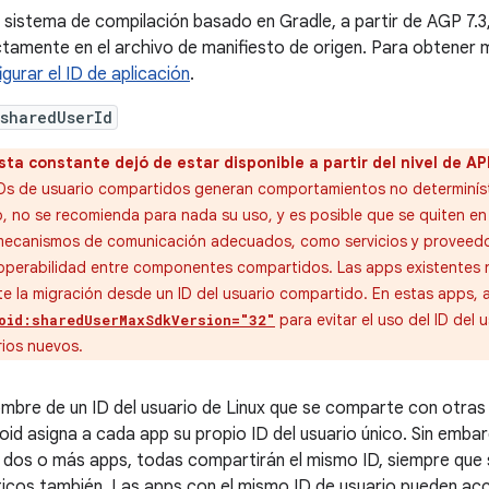
l sistema de compilación basado en Gradle, a partir de AGP 7.3
ctamente en el archivo de manifiesto de origen. Para obtener
igurar el ID de aplicación
.
sharedUserId
sta constante dejó de estar disponible a partir del nivel de API
IDs de usuario compartidos generan comportamientos no determinísti
, no se recomienda para nada su uso, y es posible que se quiten en 
mecanismos de comunicación adecuados, como servicios y proveedore
roperabilidad entre componentes compartidos. Las apps existentes n
e la migración desde un ID del usuario compartido. En estas apps,
para evitar el uso del ID del
oid:sharedUserMaxSdkVersion="32"
rios nuevos.
ombre de un ID del usuario de Linux que se comparte con otra
oid asigna a cada app su propio ID del usuario único. Sin embar
 dos o más apps, todas compartirán el mismo ID, siempre que 
ticos también. Las apps con el mismo ID de usuario pueden acce