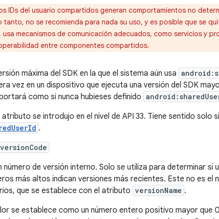
os IDs del usuario compartidos generan comportamientos no determi
o tanto, no se recomienda para nada su uso, y es posible que se qui
r, usa mecanismos de comunicación adecuados, como servicios y prov
roperabilidad entre componentes compartidos.
ersión máxima del SDK en la que el sistema aún usa
android:s
era vez en un dispositivo que ejecuta una versión del SDK mayo
ortará como si nunca hubieses definido
android:sharedUse
 atributo se introdujo en el nivel de API 33. Tiene sentido solo 
redUserId
.
:versionCode
n número de versión interno. Solo se utiliza para determinar si 
ros más altos indican versiones más recientes. Este no es el 
rios, que se establece con el atributo
versionName
.
alor se establece como un número entero positivo mayor que 0