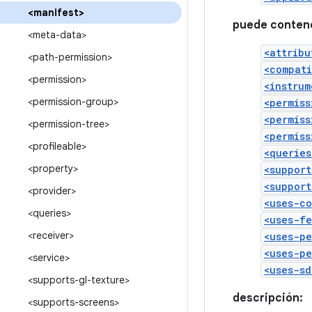
<manifest>
puede conten
<meta-data>
<attribu
<path-permission>
<compat
<permission>
<instrum
<permission-group>
<permiss
<permiss
<permission-tree>
<permiss
<profileable>
<queries
<property>
<support
<support
<provider>
<uses-c
<queries>
<uses-f
<receiver>
<uses-pe
<uses-pe
<service>
<uses-sd
<supports-gl-texture>
descripción:
<supports-screens>