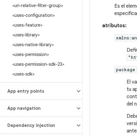
<uri-relative-filter-group>
Es el elem
especifica
<uses-configuration>
<uses-feature>
atributos:
<uses-library>
xmlns:an
<uses-native-library>
Defi
<uses-permission>
"ht
<uses-permission-sdk-23>
package
<uses-sdk>
El v
tu a
App entry points
cont
del 
App navigation
Debe
vers
Dependency injection
anter