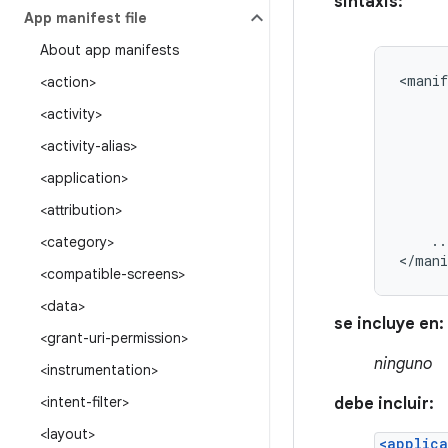
sintaxis:
App manifest file
About app manifests
<manif
<action>
<activity>
<activity-alias>
<application>
<attribution>
..
<category>
</mani
<compatible-screens>
<data>
se incluye en:
<grant-uri-permission>
ninguno
<instrumentation>
<intent-filter>
debe incluir:
<layout>
<applica