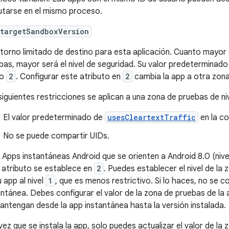
utarse en el mismo proceso.
:targetSandboxVersion
ntorno limitado de destino para esta aplicación. Cuanto mayor 
bas, mayor será el nivel de seguridad. Su valor predeterminad
mo
2
. Configurar este atributo en
2
cambia la app a otra zona
siguientes restricciones se aplican a una zona de pruebas de niv
El valor predeterminado de
usesCleartextTraffic
en la co
No se puede compartir UIDs.
 Apps instantáneas Android que se orienten a Android 8.0 (nive
 atributo se establece en
2
. Puedes establecer el nivel de la 
u app al nivel
1
, que es menos restrictivo. Si lo haces, no se 
antánea. Debes configurar el valor de la zona de pruebas de la
antengan desde la app instantánea hasta la versión instalada.
vez que se instala la app, solo puedes actualizar el valor de la