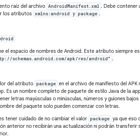
ento raíz del archivo
AndroidManifest.xml
. Debe contener
r los atributos
xmlns:android
y
package
.
droid
ne el espacio de nombres de Android. Este atributo siempre es
tp://schemas.android.com/apk/res/android"
.
alor del atributo
package
en el archivo de manifiesto del APK 
pp. Es un nombre completo de paquete de estilo Java de la ap
ener letras mayúsculas o minúsculas, números y guiones bajos ('
nombre del paquete solo pueden comenzar con letras.
s tener cuidado de no cambiar el valor
package
ya que eso c
ión anterior no recibirán una actualización ni podrán transferir 
ior.