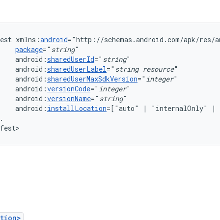
est
xmlns:
android
package
="
string
android:
sharedUserId
="
string
android:
sharedUserLabel
="
string
resource
"
android:
sharedUserMaxSdkVersion
="
integer
android:
versionCode
="
integer
android:
versionName
="
string
android:
installLocation
=["auto"
|
"internalOnly"
|
.

fest>
tion>