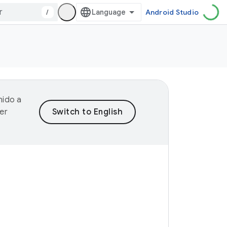
/
Android Studio
nido a
er