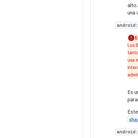
alto
una 
android:
E
Los 
tanto
usa 
inte
admit
Es u
para
Este
sha
android