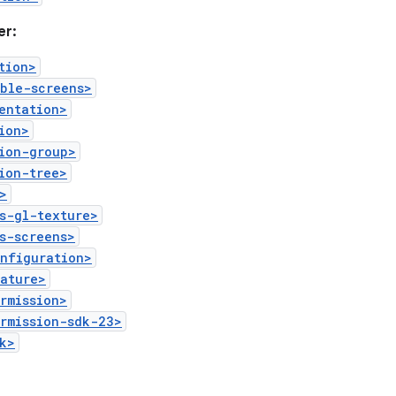
er:
tion>
ible-screens>
entation>
ion>
ion-group>
ion-tree>
>
s-gl-texture>
s-screens>
onfiguration>
eature>
rmission>
rmission-sdk-23>
k>