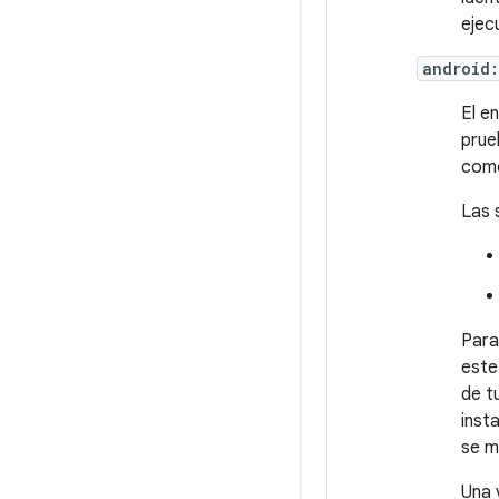
ejec
android
El e
prue
co
Las 
Para
este
de t
inst
se m
Una 