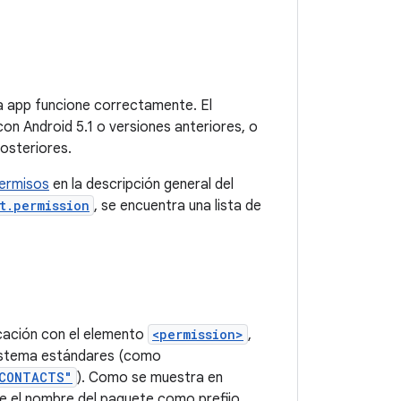
la app funcione correctamente. El
con Android 5.1 o versiones anteriores, o
posteriores.
ermisos
en la descripción general del
t.permission
, se encuentra una lista de
icación con el elemento
<permission>
,
 sistema estándares (como
_CONTACTS"
). Como se muestra en
e el nombre del paquete como prefijo.