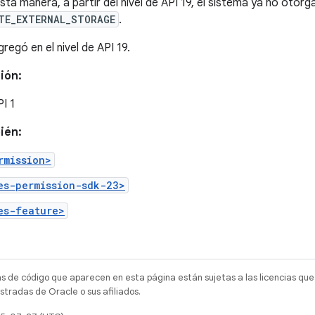
sta manera, a partir del nivel de API 19, el sistema ya no otorg
TE_EXTERNAL_STORAGE
.
gregó en el nivel de API 19.
ión:
PI 1
ién:
rmission>
es-permission-sdk-23>
es-feature>
as de código que aparecen en esta página están sujetas a las licencias que
tradas de Oracle o sus afiliados.