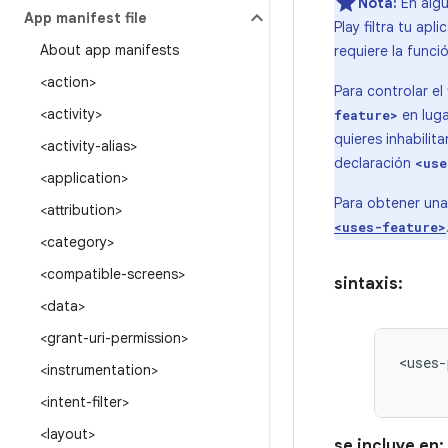
Nota:
En algu
App manifest file
Play filtra tu ap
About app manifests
requiere la funci
<action>
Para controlar el
<activity>
en luga
feature>
quieres inhabilit
<activity-alias>
declaración
<use
<application>
Para obtener una
<attribution>
<uses-feature>
<category>
<compatible-screens>
sintaxis:
<data>
<grant-uri-permission>
<uses-
<instrumentation>
<intent-filter>
<layout>
se incluye en: