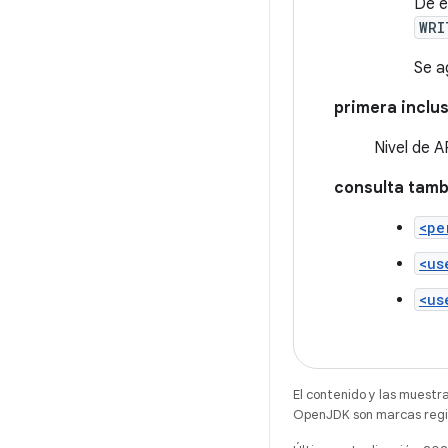
De e
WRI
Se a
primera inclus
Nivel de A
consulta tamb
<pe
<us
<us
El contenido y las muestr
OpenJDK son marcas regis