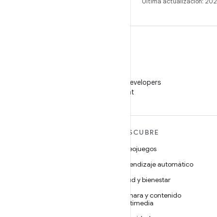
Última actualización: 2
WeChat
Sigue a Android Developers
en WeChat
MÁS ANDROID
DESCUBRE
Android
Videojuegos
Android para empresas
Aprendizaje automático
Seguridad
Salud y bienestar
Código abierto
Cámara y contenido
multimedia
Noticias