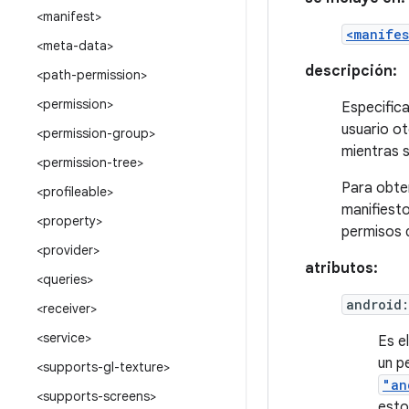
<manifest>
<manifes
<meta-data>
descripción:
<path-permission>
<permission>
Especifica
usuario ot
<permission-group>
mientras s
<permission-tree>
Para obte
<profileable>
manifiesto
<property>
permisos d
<provider>
atributos:
<queries>
android
<receiver>
<service>
Es e
un p
<supports-gl-texture>
"an
<supports-screens>
esto