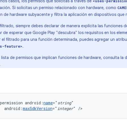
nos casos, los permisos que solicitas a través de
<uses-permissio
licación. Si solicitas un permiso relacionado con hardware, como
CAME
ón de hardware subyacente y filtra la aplicación en dispositivos que 
 filtrado, siempre debes declarar de manera explícita las funciones
r de esperar que Google Play "descubra" los requisitos en los ele
ar el filtrado para una función determinada, puedes agregar un atrib
.
s-feature>
 lista de permisos que implican funciones de hardware, consulta la
.
permission
android:
name
="
string
android:
maxSdkVersion
="
integer
"
/>