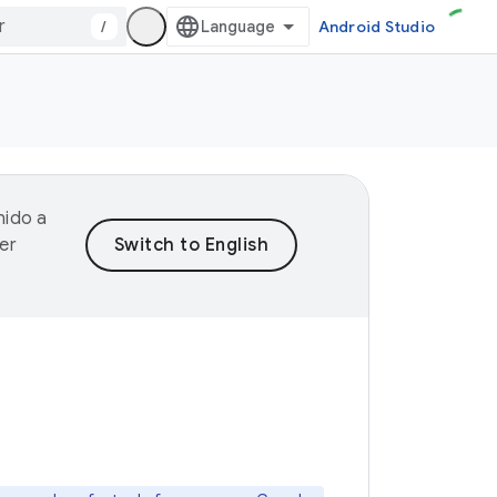
/
Android Studio
nido a
er