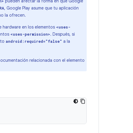
pueden afectar la forma en que Google
n>
, Google Play asume que tu aplicación
RA
no la ofrecen.
 de hardware en los elementos
<uses-
mentos
. Después, si
<uses-permission>
uto
a la
android:required="false"
 documentación relacionada con el elemento