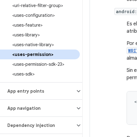
<uri-relative-filter-group>
android
<uses-configuration>
Es e
<uses-feature>
atri
<uses-library>
Por 
<uses-native-library>
WRI
<uses-permission>
alma
<uses-permission-sdk-23>
Sin 
<uses-sdk>
perm
App entry points
App navigation
Dependency injection