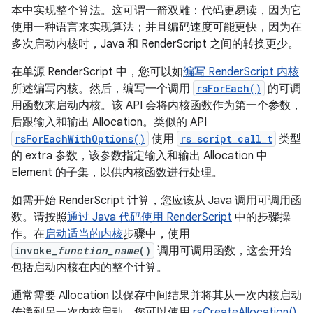
本中实现整个算法。这可谓一箭双雕：代码更易读，因为它
使用一种语言来实现算法；并且编码速度可能更快，因为在
多次启动内核时，Java 和 RenderScript 之间的转换更少。
在单源 RenderScript 中，您可以如
编写 RenderScript 内核
所述编写内核。然后，编写一个调用
rsForEach()
的可调
用函数来启动内核。该 API 会将内核函数作为第一个参数，
后跟输入和输出 Allocation。类似的 API
rsForEachWithOptions()
使用
rs_script_call_t
类型
的 extra 参数，该参数指定输入和输出 Allocation 中
Element 的子集，以供内核函数进行处理。
如需开始 RenderScript 计算，您应该从 Java 调用可调用函
数。请按照
通过 Java 代码使用 RenderScript
中的步骤操
作。在
启动适当的内核
步骤中，使用
invoke_
function_name
()
调用可调用函数，这会开始
包括启动内核在内的整个计算。
通常需要 Allocation 以保存中间结果并将其从一次内核启动
传递到另一次内核启动。您可以使用
rsCreateAllocation()