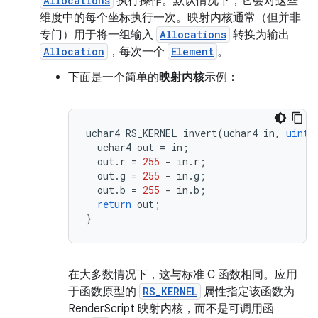
Allocations
执行操作。
默认情况下，它会对这些
维度中的每个坐标执行一次。映射内核通常（但并非
专门）用于将一组输入
Allocations
转换为输出
Allocation
，每次一个
Element
。
下面是一个简单的
映射内核
示例：
uchar4
RS_KERNEL
invert
(
uchar4
in
,
uint3
uchar4
out
=
in
;
out
.
r
=
255
-
in
.
r
;
out
.
g
=
255
-
in
.
g
;
out
.
b
=
255
-
in
.
b
;
return
out
;
}
在大多数情况下，这与标准 C 函数相同。应用
于函数原型的
RS_KERNEL
属性指定该函数为
RenderScript 映射内核，而不是可调用函