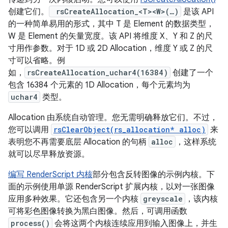
创建它们。
rsCreateAllocation_<T><W>(…)
是该 API
的一种简单易用的形式，其中 T 是 Element 的数据类型，
W 是 Element 的矢量宽度。
该 API 将维度 X、Y 和 Z 的尺
寸用作参数。对于 1D 或 2D Allocation，维度 Y 或 Z 的尺
寸可以省略。例
如，
rsCreateAllocation_uchar4(16384)
创建了一个
包含 16384 个元素的 1D Allocation，每个元素均为
uchar4
类型。
Allocation 由系统自动管理。您无需明确释放它们。不过，
您可以调用
rsClearObject(rs_allocation* alloc)
来
表明您不再需要底层 Allocation 的句柄
alloc
，这样系统
就可以尽早释放资源。
编写 RenderScript 内核
部分包含反转图像的示例内核。下
面的示例使用单源 RenderScript 扩展内核，以对一张图像
应用多种效果。它还包含另一个内核
greyscale
，该内核
可将彩色图像转换为黑白图像。然后，可调用函数
process()
会将这两个内核连续应用到输入图像上，并生