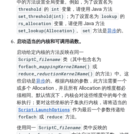
中的方法设置全局变量。例如，为了设置名为
threshold
的
int
变量，请使用 Java 方法
set_threshold(int)
；为了设置名为
lookup
的
rs_allocation
变量，请使用 Java 方法
set_lookup(Allocation)
。
set
方法是
异步
的。
启动适当的内核和可调用函数。
启动给定内核的方法反映在同一
ScriptC_
filename
类（其中包含名为
forEach_
mappingKernelName
()
或
reduce_
reductionKernelName
()
的方法）中。这
些启动是
异步
的。根据内核的参数，此方法需要一个
或多个 Allocation，并且所有 Allocation 的维度都必
须相同。默认情况下，内核会对这些维度中的每个坐
标执行；要对这些坐标的子集执行内核，请将适当的
Script.LaunchOptions
作为最后一个参数传递给
forEach
或
reduce
方法。
使用同一
ScriptC_
filename
类中反映的