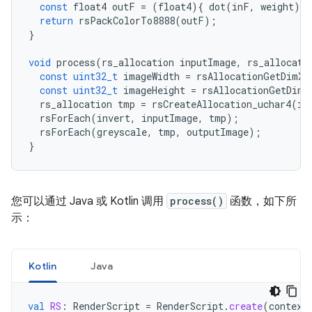
const
float4
outF
=
(
float4
){
dot
(
inF
,
weight
)
}
return
rsPackColorTo8888
(
outF
);
}
void
process
(
rs_allocation
inputImage
,
rs_allocati
const
uint32_t
imageWidth
=
rsAllocationGetDimX
(
const
uint32_t
imageHeight
=
rsAllocationGetDimY
rs_allocation
tmp
=
rsCreateAllocation_uchar4
(
im
rsForEach
(
invert
,
inputImage
,
tmp
);
rsForEach
(
greyscale
,
tmp
,
outputImage
);
}
您可以通过 Java 或 Kotlin 调用
process()
函数，如下所
示：
Kotlin
Java
val
RS
:
RenderScript
=
RenderScript
.
create
(
context