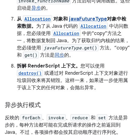
invoke_
functionName
方法启动可调用函数。这些
启动是
异步
的。
从
Allocation
对象和
javaFutureType
对象中检
索数据。
为了从 Java 代码的
Allocation
中访问数
据，您必须使用
Allocation
中的“copy”方法之
一，将数据复制回 Java。为了获取归约内核的结果，
您必须使用
javaFutureType
.get()
方法。“copy”
和
get()
方法是
同步
的。
拆解 RenderScript 上下文。
您可以使用
destroy()
或通过对 RenderScript 上下文对象进行
垃圾回收来将其销毁。这样一来，如果进一步使用属
于该上下文的任何对象，会抛出异常。
异步执行模式
反映的
forEach
、
invoke
、
reduce
和
set
方法是异
步的，每种方法都可能在完成所请求的操作之前返回到
Java。不过，各项操作都会按其启动顺序进行序列化。