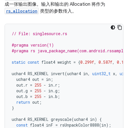
成一张输出图像。输入和输出的 Allocation 将作为
rs_allocation
类型的参数传入。
// File: singlesource.rs
#pragma version(1)
#pragma rs java_package_name(com.android.rssample
static
const
float4
weight
=
{
0.299f
,
0.587f
,
0.11
uchar4
RS_KERNEL
invert
(
uchar4
in
,
uint32_t
x
,
uin
uchar4
out
=
in
;
out
.
r
=
255
-
in
.
r
;
out
.
g
=
255
-
in
.
g
;
out
.
b
=
255
-
in
.
b
;
return
out
;
}
uchar4
RS_KERNEL
greyscale
(
uchar4
in
)
{
const
float4
inF
=
rsUnpackColor8888
(
in
);