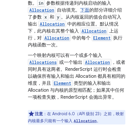
数。
in
参数根据传递到内核启动的输入
Allocation
自动填充。
下面
的部分详细介绍
了参数
x
和
y
。从内核返回的值会自动写入
输出
Allocation
中的相应位置。默认情况
下，此内核在其整个输入
Allocation
上运
行，对
Allocation
中的每个
Element
执行
内核函数一次。
一个映射内核可以有一个或多个输入
Allocations
或一个输出
Allocation
，或者
同时具有这两者。RenderScript 运行时会检查
以确保所有输入和输出 Allocation 都具有相同的
维度，并且
Element
类型的输入和输出
Allocation 与内核的原型相匹配；如果其中任何
一项检查失败，RenderScript 会抛出异常。
注意
：在 Android 6.0（API 级别 23）之前，映射
内核最多只能有一个输入
。
Allocation