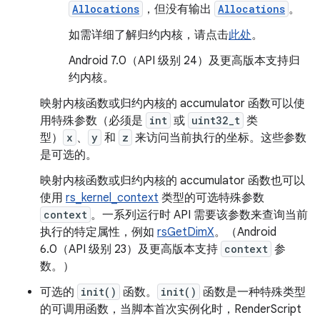
Allocations
，但没有输出
Allocations
。
如需详细了解归约内核，请点击
此处
。
Android 7.0（API 级别 24）及更高版本支持归
约内核。
映射内核函数或归约内核的 accumulator 函数可以使
用
特殊参数
（必须是
int
或
uint32_t
类
型）
x
、
y
和
z
来访问当前执行的坐标。这些参数
是可选的。
映射内核函数或归约内核的 accumulator 函数也可以
使用
rs_kernel_context
类型的可选特殊参数
context
。一系列运行时 API 需要该参数来查询当前
执行的特定属性，例如
rsGetDimX
。（Android
6.0（API 级别 23）及更高版本支持
context
参
数。）
可选的
init()
函数。
init()
函数是一种特殊类型
的可调用函数，当脚本首次实例化时，RenderScript