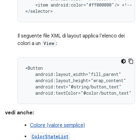
<item
android:color="#ff000000"/>
<!--
de
</selector>
Il seguente file XML di layout applica l'elenco dei
colori a un
View
:
android:textColor="@color/button_text"
/>
vedi anche:
Colore (valore semplice)
ColorStateList