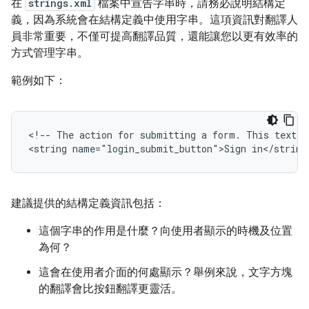
在
strings.xml
檔案中宣告字串時，請務必說明結構定
義，因為系統會在結構定義中使用字串。這項資訊對翻譯人
員非常重要，不僅可提高翻譯品質，還能讓您以更有效率的
方式管理字串。
範例如下：
<!--
The
action
for
submitting
a
form.
This
text
i
<string
name="login_submit_button">Sign
in</string
建議提供的結構定義資訊包括：
這個字串的作用是什麼？向使用者顯示的時機及位置
為何？
這會在使用者介面的何處顯示？舉例來說，文字方塊
的翻譯會比按鈕翻譯更靈活。