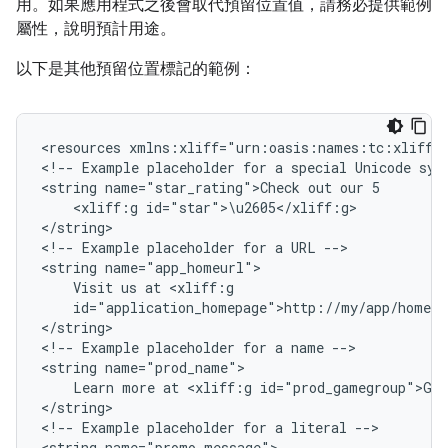
用。如果應用程式之後會取代預留位置值，請務必提供範例
屬性，說明預計用途。
以下是其他預留位置標記的範例：
<resources
xmlns:xliff="urn:oasis:names:tc:xliff:d
<!--
Example
placeholder
for
a
special
Unicode
sym
<string
name="star_rating">Check
out
our
<xliff:g
id="star">\u2605</xliff:g>

</string>

<!--
Example
placeholder
for
a
URL
-->

<string
Visit
us
at
id="application_homepage">http://my/app/home.h
</string>

<!--
Example
placeholder
for
a
name
-->

<string
Learn
more
at
<xliff:g
id="prod_gamegroup">Ga
</string>

<!--
Example
placeholder
for
a
literal
-->

<string