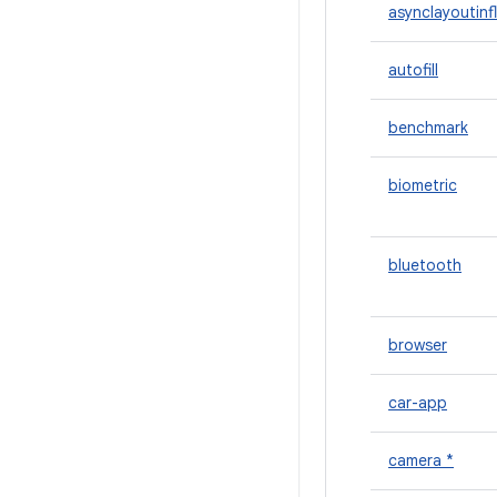
asynclayoutinf
autofill
benchmark
biometric
bluetooth
browser
car-app
camera *