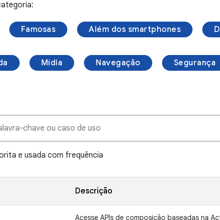
ategoria:
Famosas
Além dos smartphones
D
da
Mídia
Navegação
Segurança
vorita e usada com frequência
Descrição
Acesse APIs de composição baseadas na Acti