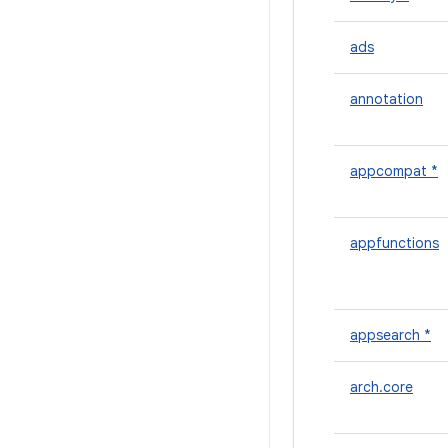
ads
annotation
appcompat *
appfunctions
appsearch *
arch.core