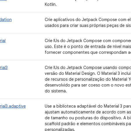
Kotlin.
dation
Crie aplicativos do Jetpack Compose com e
usados para criar suas próprias peças de si
ial
Crie IUs do Jetpack Compose com componen
uso. Este é o ponto de entrada de nível ma
fornecer componentes que correspondam aos
ial3
Crie IUs do Jetpack Compose usando compon
versão do Material Design. O Material 3 inc
de recursos de personalização do Material Y
desenvolvido para ser coeso com o novo esti
do sistema.
ial3.adaptive
Use a biblioteca adaptável do Material 3 par
ajustam automaticamente de acordo com as 
de tamanho ou posturas do dispositivo. A b
scaffold padrão e elementos combináveis par
personalizadas.