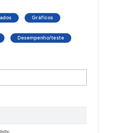
ados
Gráficos
Desempenho/teste
vity.