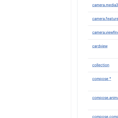
camera.media3
camera.featur
camera.viewfin
cardview
collection
compose *
compose.anim
compose.comp