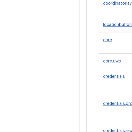
coordinatorla
locationbutton
core
core.uwb
credentials
credentials.pr
credentials.reg