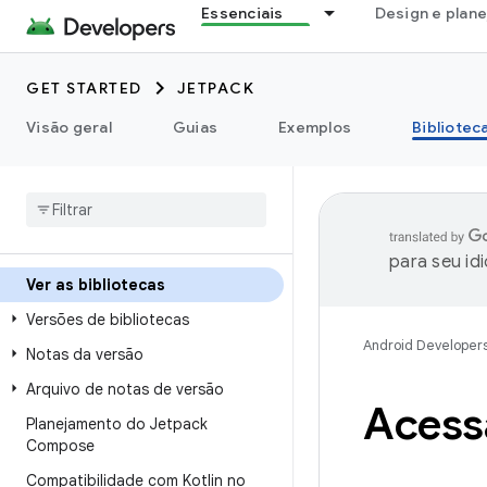
Essenciais
Design e plan
GET STARTED
JETPACK
Visão geral
Guias
Exemplos
Bibliotec
para seu id
Ver as bibliotecas
Versões de bibliotecas
Android Developer
Notas da versão
Arquivo de notas de versão
Acessa
Planejamento do Jetpack
Compose
Compatibilidade com Kotlin no