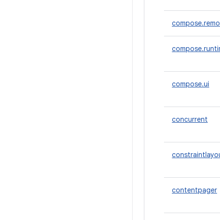
compose.remo
compose.runt
compose.ui
concurrent
constraintlayo
contentpager