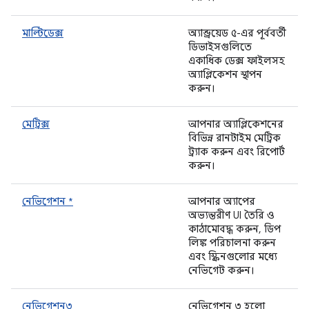
মাল্টিডেক্স
অ্যান্ড্রয়েড ৫-এর পূর্ববর্তী
ডিভাইসগুলিতে
একাধিক ডেক্স ফাইলসহ
অ্যাপ্লিকেশন স্থাপন
করুন।
মেট্রিক্স
আপনার অ্যাপ্লিকেশনের
বিভিন্ন রানটাইম মেট্রিক
ট্র্যাক করুন এবং রিপোর্ট
করুন।
নেভিগেশন *
আপনার অ্যাপের
অভ্যন্তরীণ UI তৈরি ও
কাঠামোবদ্ধ করুন, ডিপ
লিঙ্ক পরিচালনা করুন
এবং স্ক্রিনগুলোর মধ্যে
নেভিগেট করুন।
নেভিগেশন৩
নেভিগেশন ৩ হলো