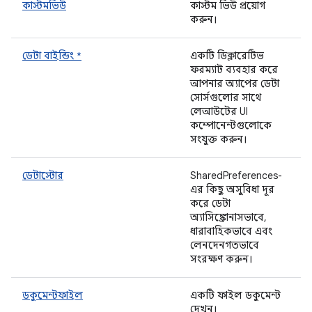
কাস্টমভিউ
কাস্টম ভিউ প্রয়োগ
করুন।
ডেটা বাইন্ডিং *
একটি ডিক্লারেটিভ
ফরম্যাট ব্যবহার করে
আপনার অ্যাপের ডেটা
সোর্সগুলোর সাথে
লেআউটের UI
কম্পোনেন্টগুলোকে
সংযুক্ত করুন।
ডেটাস্টোর
SharedPreferences-
এর কিছু অসুবিধা দূর
করে ডেটা
অ্যাসিঙ্ক্রোনাসভাবে,
ধারাবাহিকভাবে এবং
লেনদেনগতভাবে
সংরক্ষণ করুন।
ডকুমেন্টফাইল
একটি ফাইল ডকুমেন্ট
দেখুন।