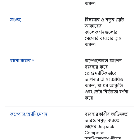
করুন।
সংগ্রহ
বিদ্যমান ও নতুন ছোট
আকারের
কালেকশনগুলোর
মেমোরি ব্যবহার হ্রাস
করুন।
রচনা করুন *
কম্পোজেবল ফাংশন
ব্যবহার করে
প্রোগ্রাম্যাটিকভাবে
আপনার UI সংজ্ঞায়িত
করুন, যা এর আকৃতি
এবং ডেটা নির্ভরতা বর্ণনা
করে।
কম্পোজ.অ্যানিমেশন
ব্যবহারকারীর অভিজ্ঞতা
আরও সমৃদ্ধ করতে
তাদের Jetpack
Compose