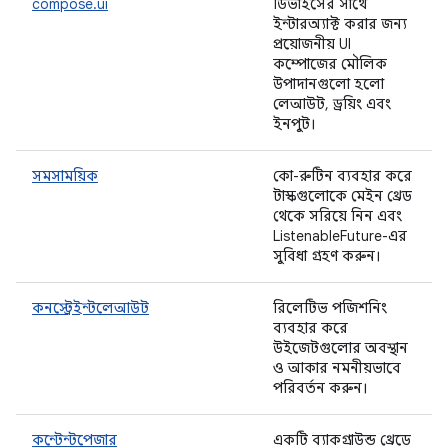
compose.ui
ডিভাইসের সাথে
ইন্টারঅ্যাক্ট করার জন্য
প্রয়োজনীয় UI
কম্পোজের মৌলিক
উপাদানগুলো হলো
লেআউট, ড্রয়িং এবং
ইনপুট।
সমসাময়িক
কো-রুটিন ব্যবহার করে
টাস্কগুলোকে মেইন থ্রেড
থেকে সরিয়ে নিন এবং
ListenableFuture-এর
সুবিধা গ্রহণ করুন।
কনস্ট্রেইন্টলেআউট
রিলেটিভ পজিশনিং
ব্যবহার করে
উইজেটগুলোর অবস্থান
ও আকার নমনীয়ভাবে
পরিবর্তন করুন।
কন্টেন্টপেজার
একটি ব্যাকগ্রাউন্ড থ্রেডে