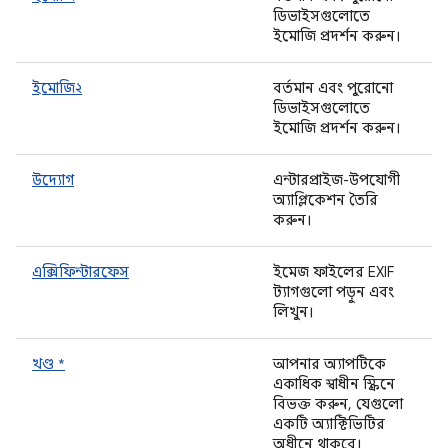
ডিভাইসগুলোতে
ইমোজি প্রদর্শন করুন।
ইমোজি২
বর্তমান এবং পুরোনো
ডিভাইসগুলোতে
ইমোজি প্রদর্শন করুন।
উদ্যোগ
এন্টারপ্রাইজ-উপযোগী
অ্যাপ্লিকেশন তৈরি
করুন।
এক্সিফিন্টারফেস
ইমেজ ফাইলের EXIF ​​
ট্যাগগুলো পড়ুন এবং
লিখুন।
খণ্ড *
আপনার অ্যাপটিকে
একাধিক স্বাধীন স্ক্রিনে
বিভক্ত করুন, যেগুলো
একটি অ্যাক্টিভিটির
অধীনে থাকবে।