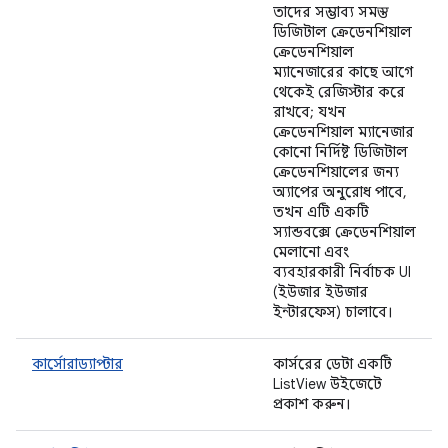
তাদের সম্ভাব্য সমস্ত
ডিজিটাল ক্রেডেনশিয়াল
ক্রেডেনশিয়াল
ম্যানেজারের কাছে আগে
থেকেই রেজিস্টার করে
রাখবে; যখন
ক্রেডেনশিয়াল ম্যানেজার
কোনো নির্দিষ্ট ডিজিটাল
ক্রেডেনশিয়ালের জন্য
অ্যাপের অনুরোধ পাবে,
তখন এটি একটি
স্যান্ডবক্সে ক্রেডেনশিয়াল
মেলানো এবং
ব্যবহারকারী নির্বাচক UI
(ইউজার ইউজার
ইন্টারফেস) চালাবে।
কার্সোরাড্যাপ্টার
কার্সরের ডেটা একটি
ListView উইজেটে
প্রকাশ করুন।