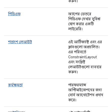
করুন।
পিডিএফ
অ্যাপের ভেতরে
পিডিএফ দেখার সুবিধা
যোগ করার একটি
লাইব্রেরি।
শতাংশ লেআউট
এই আর্টিফ্যাক্ট এবং এর
ক্লাসগুলো অপ্রচলিত।
এর পরিবর্তে
ConstraintLayout
এবং সংশ্লিষ্ট
লেআউটগুলো ব্যবহার
করুন।
কর্মক্ষমতা
পারফরম্যান্স
অপ্টিমাইজেশনের জন্য
সোর্স অ্যানোটেশন প্রদান
করে।