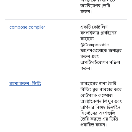
অ্যাপ্লিকেশনগুলিতে
অ্যানিমেশন তৈরি
করুন।
compose.compiler
একটি কোটলিন
কম্পাইলার প্লাগইনের
সাহায্যে
@Composable
ফাংশনগুলোকে রূপান্তর
করুন এবং
অপটিমাইজেশন সক্রিয়
করুন।
রচনা করুন। ভিত্তি
ব্যবহারের জন্য তৈরি
বিল্ডিং ব্লক ব্যবহার করে
জেটপ্যাক কম্পোজ
অ্যাপ্লিকেশন লিখুন এবং
আপনার নিজস্ব ডিজাইন
সিস্টেমের অংশগুলি
তৈরি করতে এর ভিত্তি
প্রসারিত করুন।