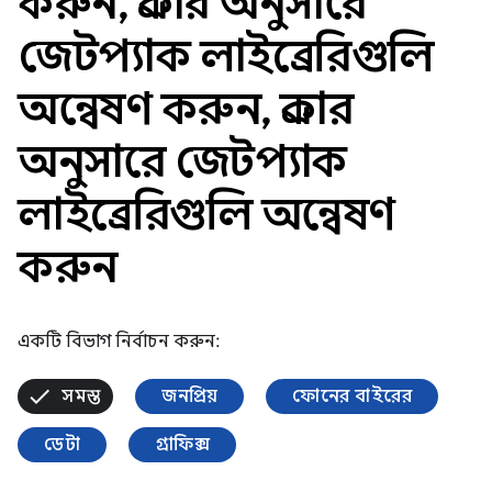
করুন
,
প্রকার অনুসারে
জেটপ্যাক লাইব্রেরিগুলি
অন্বেষণ করুন
,
প্রকার
অনুসারে জেটপ্যাক
লাইব্রেরিগুলি অন্বেষণ
করুন
একটি বিভাগ নির্বাচন করুন:
সমস্ত
জনপ্রিয়
ফোনের বাইরের
ডেটা
গ্রাফিক্স