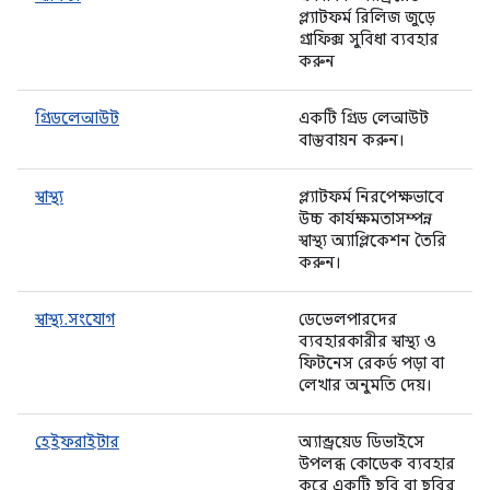
প্ল্যাটফর্ম রিলিজ জুড়ে
গ্রাফিক্স সুবিধা ব্যবহার
করুন
গ্রিডলেআউট
একটি গ্রিড লেআউট
বাস্তবায়ন করুন।
স্বাস্থ্য
প্ল্যাটফর্ম নিরপেক্ষভাবে
উচ্চ কার্যক্ষমতাসম্পন্ন
স্বাস্থ্য অ্যাপ্লিকেশন তৈরি
করুন।
স্বাস্থ্য.সংযোগ
ডেভেলপারদের
ব্যবহারকারীর স্বাস্থ্য ও
ফিটনেস রেকর্ড পড়া বা
লেখার অনুমতি দেয়।
হেইফরাইটার
অ্যান্ড্রয়েড ডিভাইসে
উপলব্ধ কোডেক ব্যবহার
করে একটি ছবি বা ছবির