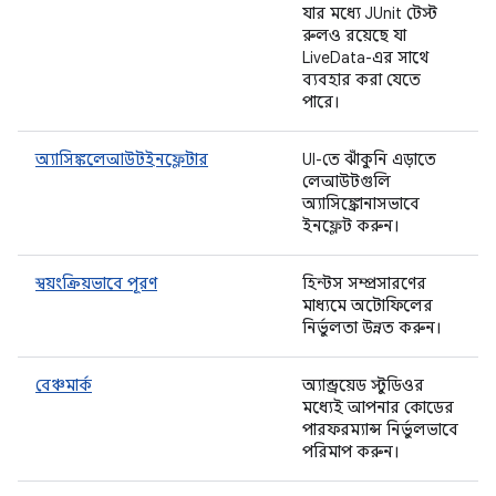
যার মধ্যে JUnit টেস্ট
রুলও রয়েছে যা
LiveData-এর সাথে
ব্যবহার করা যেতে
পারে।
অ্যাসিঙ্কলেআউটইনফ্লেটার
UI-তে ঝাঁকুনি এড়াতে
লেআউটগুলি
অ্যাসিঙ্ক্রোনাসভাবে
ইনফ্লেট করুন।
স্বয়ংক্রিয়ভাবে পূরণ
হিন্টস সম্প্রসারণের
মাধ্যমে অটোফিলের
নির্ভুলতা উন্নত করুন।
বেঞ্চমার্ক
অ্যান্ড্রয়েড স্টুডিওর
মধ্যেই আপনার কোডের
পারফরম্যান্স নির্ভুলভাবে
পরিমাপ করুন।