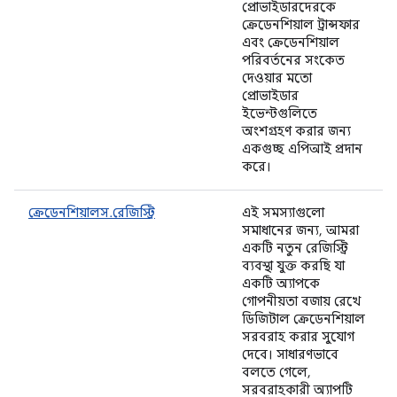
প্রোভাইডারদেরকে
ক্রেডেনশিয়াল ট্রান্সফার
এবং ক্রেডেনশিয়াল
পরিবর্তনের সংকেত
দেওয়ার মতো
প্রোভাইডার
ইভেন্টগুলিতে
অংশগ্রহণ করার জন্য
একগুচ্ছ এপিআই প্রদান
করে।
ক্রেডেনশিয়ালস.রেজিস্ট্রি
এই সমস্যাগুলো
সমাধানের জন্য, আমরা
একটি নতুন রেজিস্ট্রি
ব্যবস্থা যুক্ত করছি যা
একটি অ্যাপকে
গোপনীয়তা বজায় রেখে
ডিজিটাল ক্রেডেনশিয়াল
সরবরাহ করার সুযোগ
দেবে। সাধারণভাবে
বলতে গেলে,
সরবরাহকারী অ্যাপটি