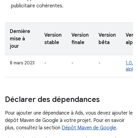
publicitaire cohérentes.
Dernière
Version
Version
Version
Versi
mise à
stable
finale
bêta
alph
jour
8 mars 2023
-
-
-
1.0.0-
alpha
Déclarer des dépendances
Pour ajouter une dépendance à Ads, vous devez ajouter le
dépôt Maven de Google à votre projet. Pour en savoir
plus, consultez la section
Dépôt Maven de Google
.