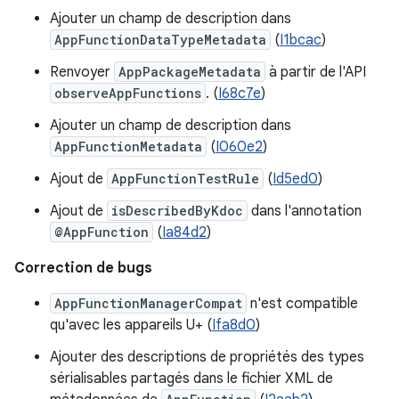
Ajouter un champ de description dans
AppFunctionDataTypeMetadata
(
I1bcac
)
Renvoyer
AppPackageMetadata
à partir de l'API
observeAppFunctions
. (
I68c7e
)
Ajouter un champ de description dans
AppFunctionMetadata
(
I060e2
)
Ajout de
AppFunctionTestRule
(
Id5ed0
)
Ajout de
isDescribedByKdoc
dans l'annotation
@AppFunction
(
Ia84d2
)
Correction de bugs
AppFunctionManagerCompat
n'est compatible
qu'avec les appareils U+ (
Ifa8d0
)
Ajouter des descriptions de propriétés des types
sérialisables partagés dans le fichier XML de