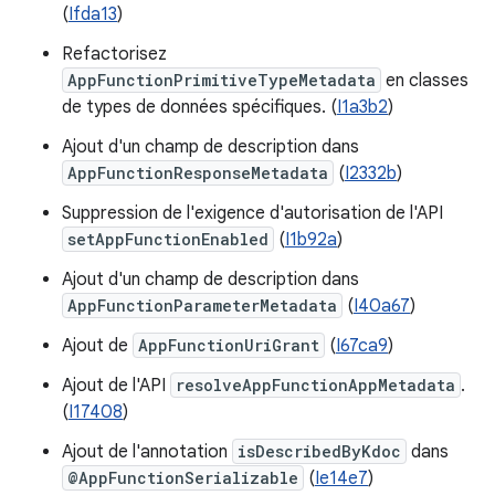
(
Ifda13
)
Refactorisez
AppFunctionPrimitiveTypeMetadata
en classes
de types de données spécifiques. (
I1a3b2
)
Ajout d'un champ de description dans
AppFunctionResponseMetadata
(
I2332b
)
Suppression de l'exigence d'autorisation de l'API
setAppFunctionEnabled
(
I1b92a
)
Ajout d'un champ de description dans
AppFunctionParameterMetadata
(
I40a67
)
Ajout de
AppFunctionUriGrant
(
I67ca9
)
Ajout de l'API
resolveAppFunctionAppMetadata
.
(
I17408
)
Ajout de l'annotation
isDescribedByKdoc
dans
@AppFunctionSerializable
(
Ie14e7
)