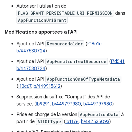
Autoriser l'utilisation de
FLAG_GRANT_PERSISTABLE_URI_PERMISSION
dans
AppFunctionUriGrant
Modifications apportées à l'API
Ajout de l'API
ResourceHolder
(
I08c1c
,
b/447530724
)
Ajout de l'API
AppFunctionTextResource
(
I7d54f
,
b/447530724
)
Ajout de l'API
AppFunctionOneOfTypeMetadata
(
I12c67
,
b/449915612
)
Suppression du suffixe "Compat" des API de
service. (
Ib9291
,
b/449797980
,
b/449797980
)
Prise en charge de la version
AppFunctionData
à
partir de
AllOfType
(
Ib1176
,
b/447535093
)