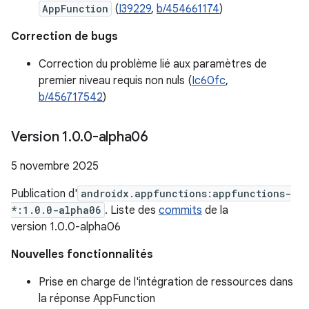
AppFunction
(
I39229
,
b/454661174
)
Correction de bugs
Correction du problème lié aux paramètres de
premier niveau requis non nuls (
Ic60fc
,
b/456717542
)
Version 1
.
0
.
0-alpha06
5 novembre 2025
Publication d'
androidx.appfunctions:appfunctions-
*:1.0.0-alpha06
. Liste des
commits
de la
version 1.0.0-alpha06
Nouvelles fonctionnalités
Prise en charge de l'intégration de ressources dans
la réponse AppFunction