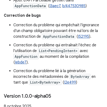
Ajout d'API Parcelable get/set dans
AppFunctionData
(
I3aec7
,
b/447530985
)
Correction de bugs
Correction du problème qui empêchait l'ignorance
d'un champ obligatoire pouvant être nul lors de la
construction de
AppFunctionData
(
I52195
).
Correction du problème qui entraînait l'échec de
l'utilisation de
List<PendingIntent>
avec
AppFunction
au moment de la compilation
(
Iebde7
).
Correction du problème lié à la génération
incorrecte des métadonnées de
ByteArray
en
tant que
List<ByteArray>
(
I2e499
)
Version 1
.
0
.
0-alpha05
8 octobre 2025