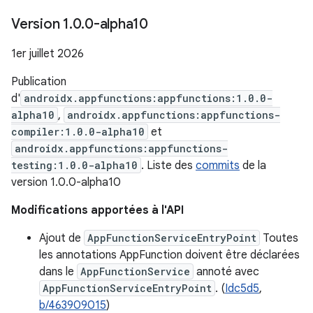
Version 1
.
0
.
0-alpha10
1er juillet 2026
Publication
d'
androidx.appfunctions:appfunctions:1.0.0-
alpha10
,
androidx.appfunctions:appfunctions-
compiler:1.0.0-alpha10
et
androidx.appfunctions:appfunctions-
testing:1.0.0-alpha10
. Liste des
commits
de la
version 1.0.0-alpha10
Modifications apportées à l'API
Ajout de
AppFunctionServiceEntryPoint
Toutes
les annotations AppFunction doivent être déclarées
dans le
AppFunctionService
annoté avec
AppFunctionServiceEntryPoint
. (
Idc5d5
,
b/463909015
)