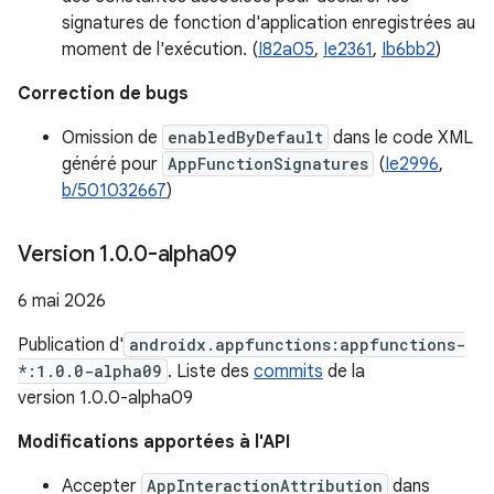
signatures de fonction d'application enregistrées au
moment de l'exécution. (
I82a05
,
Ie2361
,
Ib6bb2
)
Correction de bugs
Omission de
enabledByDefault
dans le code XML
généré pour
AppFunctionSignatures
(
Ie2996
,
b/501032667
)
Version 1
.
0
.
0-alpha09
6 mai 2026
Publication d'
androidx.appfunctions:appfunctions-
*:1.0.0-alpha09
. Liste des
commits
de la
version 1.0.0-alpha09
Modifications apportées à l'API
Accepter
AppInteractionAttribution
dans