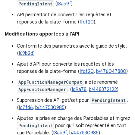
PendingIntent
(
I8ab9f
)
API permettant de convertir les requêtes et
réponses de la plate-forme (
Ifdf20
).
Modifications apportées à l'API
Conformité des paramètres avec le guide de style.
(
I69b2d
)
Ajout d'API pour convertir les requêtes et les
réponses de la plate-forme (
Ifdf20
,
b/476047880
)
AppFunctionManagerCompat
a été renommé
AppFunctionManager
. (
Id9a78
,
b/448372122
)
Suppression des API get/set pour
PendingIntent
.
(
Ic7fd6
,
b/447530985
)
Ajoutez la prise en charge des Parcelables et migrez
PendingIntent
pour qu'il soit représenté en tant
que Parcelable. (
I8ab9f
,
b/447530985
)