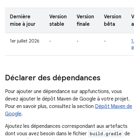
Dernière
Version
Version
Version
Ver
mise à jour
stable
finale
bêta
alp
1er juillet 2026
-
-
-
1.0
alp
Déclarer des dépendances
Pour ajouter une dépendance sur appfunctions, vous
devez ajouter le dépôt Maven de Google à votre projet.
Pour en savoir plus, consultez la section
Dépôt Maven de
Google
.
Ajoutez les dépendances correspondant aux artefacts
dont vous avez besoin dans le fichier
build.gradle
de