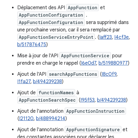
Déplacement des API
AppFunction
et
AppFunctionConfiguration
.
AppFunctionConfiguration
sera supprimé dans
une prochaine version, car il sera remplacé par
AppFunctionServiceEntryPoint
. (
Iaff23
,
I4cf3e
,
b/517876475
)
Mise à jour de l'API
AppFunctionService
pour
prendre en charge le rappel (
I6e0d7
,
b/519880977
)
Ajout de l'API
searchAppFunctions
(
I8c0f9
,
I1fa27
,
b/494239238
)
Ajout de
functionNames
à
AppFunctionSearchSpec
(
I95f53
,
b/494239238
)
Ajout de l'annotation
AppFunctionInstruction
(
I21120
,
b/488994214
)
Ajout de l'annotation
AppFunctionSignature
et
des constantes associées pour déclarer les