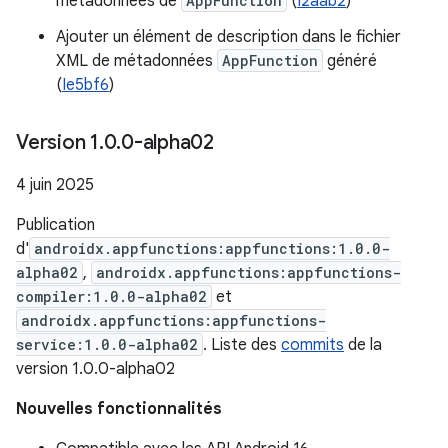
métadonnées de
AppFunction
(
I2aab2
)
Ajouter un élément de description dans le fichier
XML de métadonnées
AppFunction
généré
(
Ie5bf6
)
Version 1
.
0
.
0-alpha02
4 juin 2025
Publication
d'
androidx.appfunctions:appfunctions:1.0.0-
alpha02
,
androidx.appfunctions:appfunctions-
compiler:1.0.0-alpha02
et
androidx.appfunctions:appfunctions-
service:1.0.0-alpha02
. Liste des
commits
de la
version 1.0.0-alpha02
Nouvelles fonctionnalités