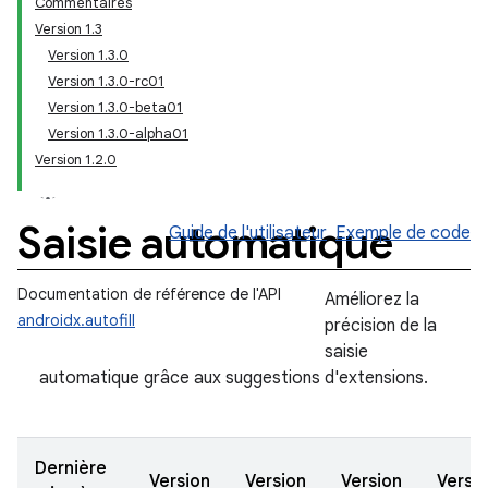
Commentaires
Version 1.3
Version 1.3.0
Version 1.3.0-rc01
Version 1.3.0-beta01
Version 1.3.0-alpha01
Version 1.2.0
Saisie automatique
Guide de l'utilisateur
Exemple de code
Documentation de référence de l'API
Améliorez la
androidx.autofill
précision de la
saisie
automatique grâce aux suggestions d'extensions.
Dernière
Version
Version
Version
Versi