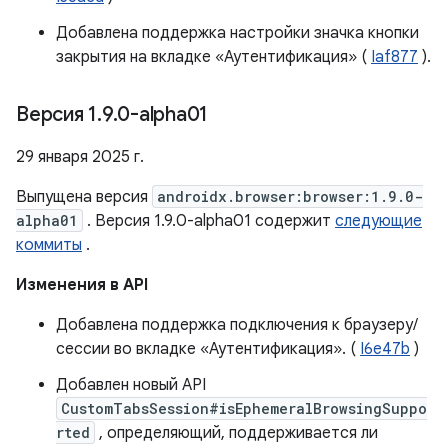
Добавлена ​​поддержка настройки значка кнопки
закрытия на вкладке «Аутентификация» (
Iaf877
).
Версия 1
.
9
.
0-alpha01
29 января 2025 г.
Выпущена версия
androidx.browser:browser:1.9.0-
alpha01
. Версия 1.9.0-alpha01 содержит
следующие
коммиты
.
Изменения в API
Добавлена ​​поддержка подключения к браузеру/
сессии во вкладке «Аутентификация». (
I6e47b
)
Добавлен новый API
CustomTabsSession#isEphemeralBrowsingSuppo
rted
, определяющий, поддерживается ли