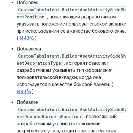
Добавлен
CustomTabsIntent.Builder#setActivitySideSh
eetPosition
, позволяющий разработчикам
указывать положение пользовательской вкладки
при использовании ее в качестве бокового окна.
(
I443f6
)
Добавлена
CustomTabsIntent.Builder#setActivitySideSh
eetDecorationType
, которая позволяет
разработчикам указывать тип оформления
пользовательской вкладки, когда она
используется в качестве боковой панели. (
I443f6
)
Добавлен
CustomTabsIntent.Builder#setActivitySideSh
eetRoundedCornersPosition
, позволяющий
разработчикам указывать положение
закругленных углов, когда пользовательская