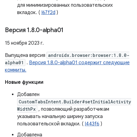
для минимизированных пользовательских
вкладок. (
I67f2d
)
Версия 1
.
8
.
0-alpha01
15 ноября 2023 г.
Выпущена версия
androidx.browser:browser:1.8.0-
alpha01
.
Версия 1.8.0-alpha01 содержит следующие
коммиты.
Новые функции
Добавлен
CustomTabsIntent.Builder#setInitialActivity
WidthPx
, позволяющий разработчикам
указывать начальную ширину запуска
пользовательской вкладки. (
I443f6
)
Добавлена