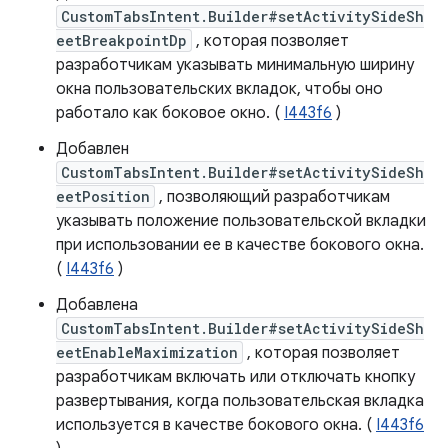
CustomTabsIntent.Builder#setActivitySideSh
eetBreakpointDp
, которая позволяет
разработчикам указывать минимальную ширину
окна пользовательских вкладок, чтобы оно
работало как боковое окно. (
I443f6
)
Добавлен
CustomTabsIntent.Builder#setActivitySideSh
eetPosition
, позволяющий разработчикам
указывать положение пользовательской вкладки
при использовании ее в качестве бокового окна.
(
I443f6
)
Добавлена
CustomTabsIntent.Builder#setActivitySideSh
eetEnableMaximization
, которая позволяет
разработчикам включать или отключать кнопку
развертывания, когда пользовательская вкладка
используется в качестве бокового окна. (
I443f6