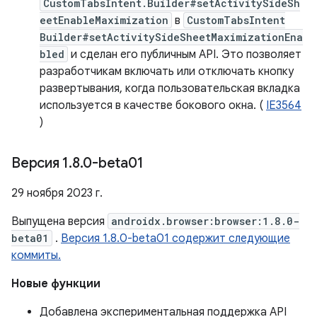
CustomTabsIntent.Builder#setActivitySideSh
eetEnableMaximization
в
CustomTabsIntent
Builder#setActivitySideSheetMaximizationEna
bled
и сделан его публичным API. Это позволяет
разработчикам включать или отключать кнопку
развертывания, когда пользовательская вкладка
используется в качестве бокового окна. (
IE3564
)
Версия 1
.
8
.
0-beta01
29 ноября 2023 г.
Выпущена версия
androidx.browser:browser:1.8.0-
beta01
.
Версия 1.8.0-beta01 содержит следующие
коммиты.
Новые функции
Добавлена ​​экспериментальная поддержка API