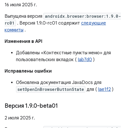
16 июля 2025 г.
Выпущена версия
androidx.browser:browser:1.9.0-
rc01
. Версия 1.9.0-rc01 содержит
следующие
коммиты
.
Изменения в API
Добавлены «Контекстные пункты меню» для
пользовательских вкладок (
Iab7d0
)
Исправлены ошибки
Обновлена ​​документация JavaDocs для
setOpenInBrowserButtonState
для (
Iae1f2
)
Версия 1
.
9
.
0-beta01
2 июля 2025 г.