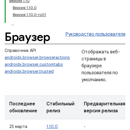
Версия 1.10
Версия 1.10.0
Версия 1.10.0-rc01
Браузер
Руководство пользователя
Справочник API
Отображать веб-
androidx.browser.browseractions
страницы в
androidx.browser.customtabs
браузере
androidx.browser.trusted
пользователя по
умолчанию.
Последнее
Стабильный
Предварительная
обновление
релиз
версия релиза
25 марта
1.10.0
-