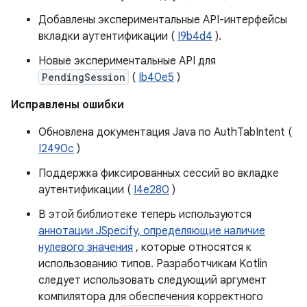
Добавлены экспериментальные API-интерфейсы
вкладки аутентификации (
I9b4d4
).
Новые экспериментальные API для
PendingSession
(
Ib40e5
)
Исправлены ошибки
Обновлена ​​документация Java по AuthTabIntent (
I2490c
)
Поддержка фиксированных сессий во вкладке
аутентификации (
I4e280
)
В этой библиотеке теперь используются
аннотации JSpecify, определяющие наличие
нулевого значения
, которые относятся к
использованию типов. Разработчикам Kotlin
следует использовать следующий аргумент
компилятора для обеспечения корректного