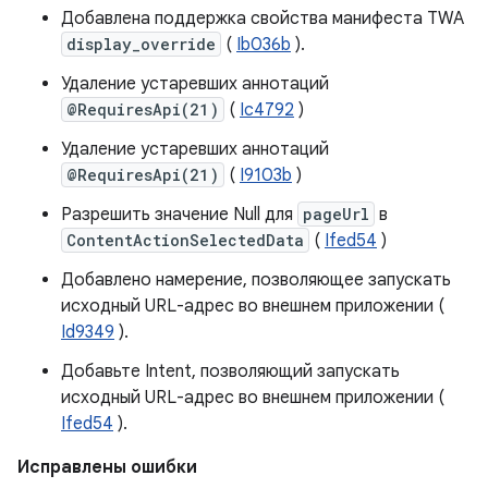
Добавлена ​​поддержка свойства манифеста TWA
display_override
(
Ib036b
).
Удаление устаревших аннотаций
@RequiresApi(21)
(
Ic4792
)
Удаление устаревших аннотаций
@RequiresApi(21)
(
I9103b
)
Разрешить значение Null для
pageUrl
в
ContentActionSelectedData
(
Ifed54
)
Добавлено намерение, позволяющее запускать
исходный URL-адрес во внешнем приложении (
Id9349
).
Добавьте Intent, позволяющий запускать
исходный URL-адрес во внешнем приложении (
Ifed54
).
Исправлены ошибки