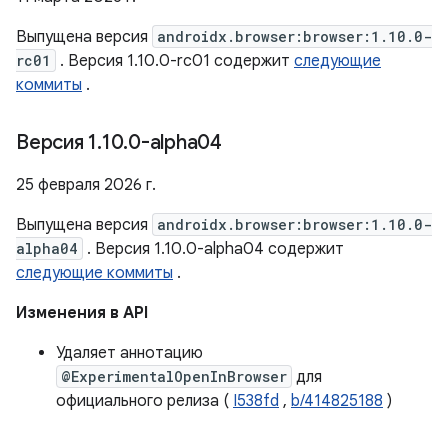
Выпущена версия
androidx.browser:browser:1.10.0-
rc01
. Версия 1.10.0-rc01 содержит
следующие
коммиты
.
Версия 1
.
10
.
0-alpha04
25 февраля 2026 г.
Выпущена версия
androidx.browser:browser:1.10.0-
alpha04
. Версия 1.10.0-alpha04 содержит
следующие коммиты
.
Изменения в API
Удаляет аннотацию
@ExperimentalOpenInBrowser
для
официального релиза (
I538fd
,
b/414825188
)