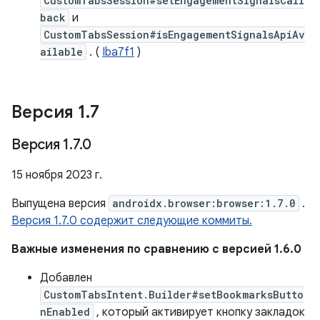
CustomTabsSession#setEngagementSignalsCall
back
и
CustomTabsSession#isEngagementSignalsApiAv
ailable
. (
Iba7f1
)
Версия 1
.
7
Версия 1
.
7
.
0
15 ноября 2023 г.
Выпущена версия
androidx.browser:browser:1.7.0
.
Версия 1.7.0 содержит следующие коммиты.
Важные изменения по сравнению с версией 1.6.0
Добавлен
CustomTabsIntent.Builder#setBookmarksButto
nEnabled
, который активирует кнопку закладок