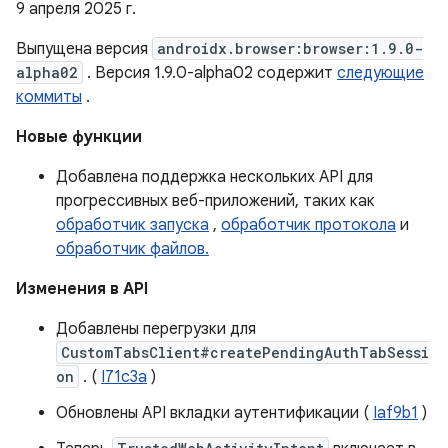
9 апреля 2025 г.
Выпущена версия
androidx.browser:browser:1.9.0-
alpha02
. Версия 1.9.0-alpha02 содержит
следующие
коммиты
.
Новые функции
Добавлена ​​поддержка нескольких API для
прогрессивных веб-приложений, таких как
обработчик запуска
,
обработчик протокола
и
обработчик файлов.
Изменения в API
Добавлены перегрузки для
CustomTabsClient#createPendingAuthTabSessi
on
. (
I71c3a
)
Обновлены API вкладки аутентификации (
Iaf9b1
)