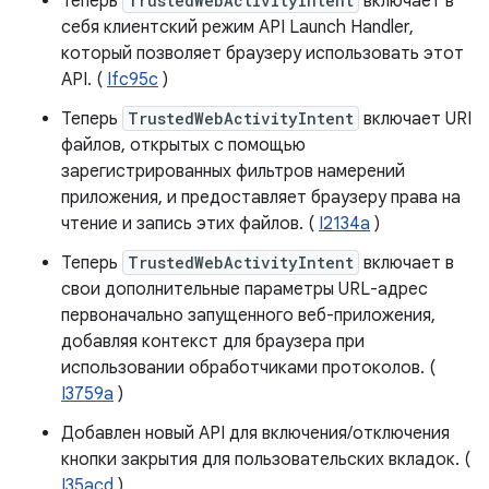
Теперь
TrustedWebActivityIntent
включает в
себя клиентский режим API Launch Handler,
который позволяет браузеру использовать этот
API. (
Ifc95c
)
Теперь
TrustedWebActivityIntent
включает URI
файлов, открытых с помощью
зарегистрированных фильтров намерений
приложения, и предоставляет браузеру права на
чтение и запись этих файлов. (
I2134a
)
Теперь
TrustedWebActivityIntent
включает в
свои дополнительные параметры URL-адрес
первоначально запущенного веб-приложения,
добавляя контекст для браузера при
использовании обработчиками протоколов. (
I3759a
)
Добавлен новый API для включения/отключения
кнопки закрытия для пользовательских вкладок. (
I35acd
)