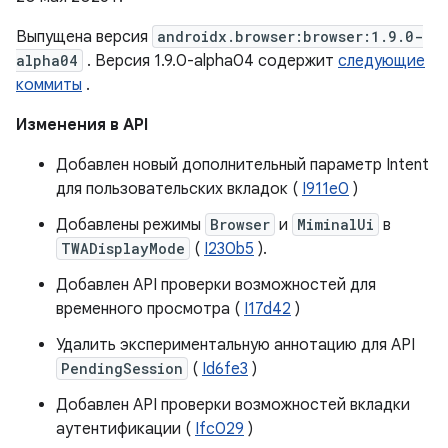
Выпущена версия
androidx.browser:browser:1.9.0-
alpha04
. Версия 1.9.0-alpha04 содержит
следующие
коммиты
.
Изменения в API
Добавлен новый дополнительный параметр Intent
для пользовательских вкладок (
I911e0
)
Добавлены режимы
Browser
и
MiminalUi
в
TWADisplayMode
(
I230b5
).
Добавлен API проверки возможностей для
временного просмотра (
I17d42
)
Удалить экспериментальную аннотацию для API
PendingSession
(
Id6fe3
)
Добавлен API проверки возможностей вкладки
аутентификации (
Ifc029
)