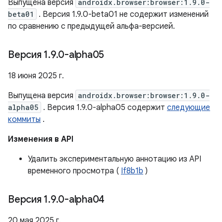
Выпущена версия
androidx.browser:browser:1.9.0-
beta01
. Версия 1.9.0-beta01 не содержит изменений
по сравнению с предыдущей альфа-версией.
Версия 1
.
9
.
0-alpha05
18 июня 2025 г.
Выпущена версия
androidx.browser:browser:1.9.0-
alpha05
. Версия 1.9.0-alpha05 содержит
следующие
коммиты
.
Изменения в API
Удалить экспериментальную аннотацию из API
временного просмотра (
If8b1b
)
Версия 1
.
9
.
0-alpha04
20 мая 2025 г.