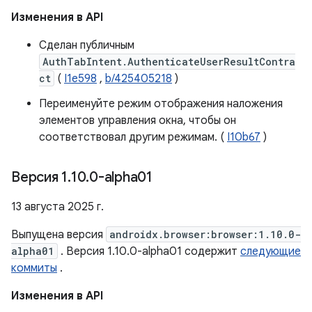
Изменения в API
Сделан публичным
AuthTabIntent.AuthenticateUserResultContra
ct
(
I1e598
,
b/425405218
)
Переименуйте режим отображения наложения
элементов управления окна, чтобы он
соответствовал другим режимам. (
I10b67
)
Версия 1
.
10
.
0-alpha01
13 августа 2025 г.
Выпущена версия
androidx.browser:browser:1.10.0-
alpha01
. Версия 1.10.0-alpha01 содержит
следующие
коммиты
.
Изменения в API