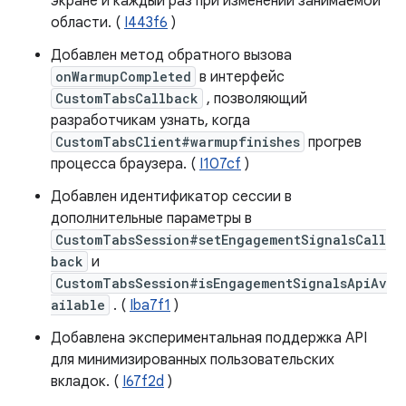
экране и каждый раз при изменении занимаемой
области. (
I443f6
)
Добавлен метод обратного вызова
onWarmupCompleted
в интерфейс
CustomTabsCallback
, позволяющий
разработчикам узнать, когда
CustomTabsClient#warmupfinishes
прогрев
процесса браузера. (
I107cf
)
Добавлен идентификатор сессии в
дополнительные параметры в
CustomTabsSession#setEngagementSignalsCall
back
и
CustomTabsSession#isEngagementSignalsApiAv
ailable
. (
Iba7f1
)
Добавлена ​​экспериментальная поддержка API
для минимизированных пользовательских
вкладок. (
I67f2d
)