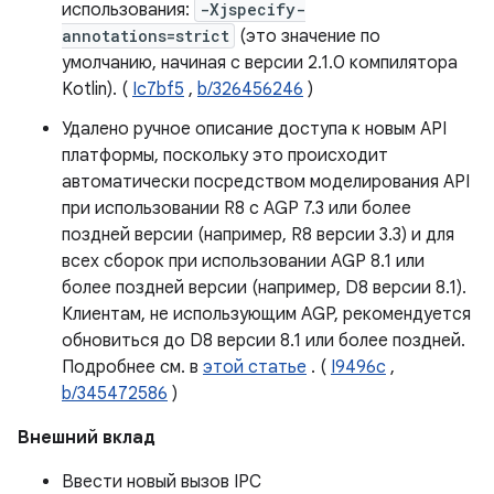
использования:
-Xjspecify-
annotations=strict
(это значение по
умолчанию, начиная с версии 2.1.0 компилятора
Kotlin). (
Ic7bf5
,
b/326456246
)
Удалено ручное описание доступа к новым API
платформы, поскольку это происходит
автоматически посредством моделирования API
при использовании R8 с AGP 7.3 или более
поздней версии (например, R8 версии 3.3) и для
всех сборок при использовании AGP 8.1 или
более поздней версии (например, D8 версии 8.1).
Клиентам, не использующим AGP, рекомендуется
обновиться до D8 версии 8.1 или более поздней.
Подробнее см. в
этой статье
. (
I9496c
,
b/345472586
)
Внешний вклад
Ввести новый вызов IPC