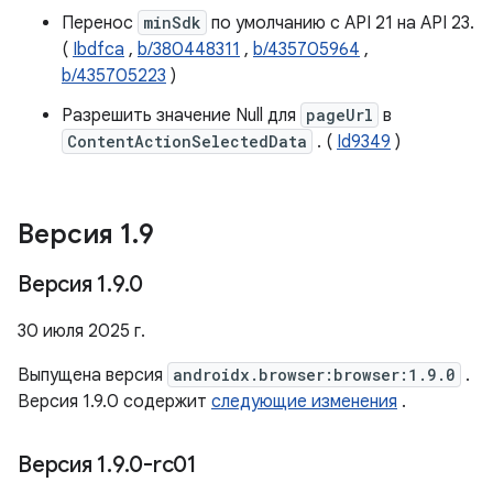
Перенос
minSdk
по умолчанию с API 21 на API 23.
(
Ibdfca
,
b/380448311
,
b/435705964
,
b/435705223
)
Разрешить значение Null для
pageUrl
в
ContentActionSelectedData
. (
Id9349
)
Версия 1
.
9
Версия 1
.
9
.
0
30 июля 2025 г.
Выпущена версия
androidx.browser:browser:1.9.0
.
Версия 1.9.0 содержит
следующие изменения
.
Версия 1
.
9
.
0-rc01