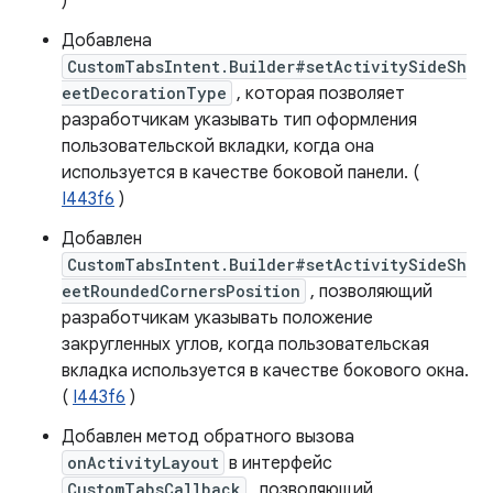
)
Добавлена
CustomTabsIntent.Builder#setActivitySideSh
eetDecorationType
, которая позволяет
разработчикам указывать тип оформления
пользовательской вкладки, когда она
используется в качестве боковой панели. (
I443f6
)
Добавлен
CustomTabsIntent.Builder#setActivitySideSh
eetRoundedCornersPosition
, позволяющий
разработчикам указывать положение
закругленных углов, когда пользовательская
вкладка используется в качестве бокового окна.
(
I443f6
)
Добавлен метод обратного вызова
onActivityLayout
в интерфейс
CustomTabsCallback
, позволяющий