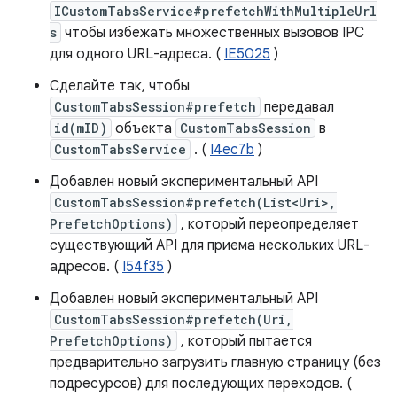
ICustomTabsService#prefetchWithMultipleUrl
s
чтобы избежать множественных вызовов IPC
для одного URL-адреса. (
IE5025
)
Сделайте так, чтобы
CustomTabsSession#prefetch
передавал
id(mID)
объекта
CustomTabsSession
в
CustomTabsService
. (
I4ec7b
)
Добавлен новый экспериментальный API
CustomTabsSession#prefetch(List<Uri>,
PrefetchOptions)
, который переопределяет
существующий API для приема нескольких URL-
адресов. (
I54f35
)
Добавлен новый экспериментальный API
CustomTabsSession#prefetch(Uri,
PrefetchOptions)
, который пытается
предварительно загрузить главную страницу (без
подресурсов) для последующих переходов. (