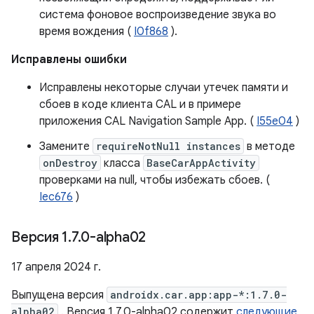
система фоновое воспроизведение звука во
время вождения (
I0f868
).
Исправлены ошибки
Исправлены некоторые случаи утечек памяти и
сбоев в коде клиента CAL и в примере
приложения CAL Navigation Sample App. (
I55e04
)
Замените
requireNotNull instances
в методе
onDestroy
класса
BaseCarAppActivity
проверками на null, чтобы избежать сбоев. (
Iec676
)
Версия 1
.
7
.
0-alpha02
17 апреля 2024 г.
Выпущена версия
androidx.car.app:app-*:1.7.0-
alpha02
. Версия 1.7.0-alpha02 содержит
следующие