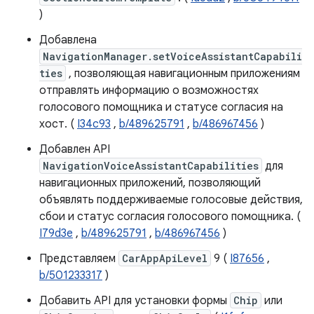
)
Добавлена
NavigationManager.setVoiceAssistantCapabili
ties
, позволяющая навигационным приложениям
отправлять информацию о возможностях
голосового помощника и статусе согласия на
хост. (
I34c93
,
b/489625791
,
b/486967456
)
Добавлен API
NavigationVoiceAssistantCapabilities
для
навигационных приложений, позволяющий
объявлять поддерживаемые голосовые действия,
сбои и статус согласия голосового помощника. (
I79d3e
,
b/489625791
,
b/486967456
)
Представляем
CarAppApiLevel
9 (
I87656
,
b/501233317
)
Добавить API для установки формы
Chip
или