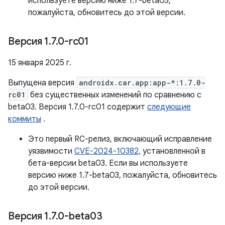
используете версию ниже 1.7-beta03,
пожалуйста, обновитесь до этой версии.
Версия 1
.
7
.
0-rc01
15 января 2025 г.
Выпущена версия
androidx.car.app:app-*:1.7.0-
rc01
без существенных изменений по сравнению с
beta03. Версия 1.7.0-rc01 содержит
следующие
коммиты
.
Это первый RC-релиз, включающий исправление
уязвимости
CVE-2024-10382,
установленной в
бета-версии beta03. Если вы используете
версию ниже 1.7-beta03, пожалуйста, обновитесь
до этой версии.
Версия 1
.
7
.
0-beta03