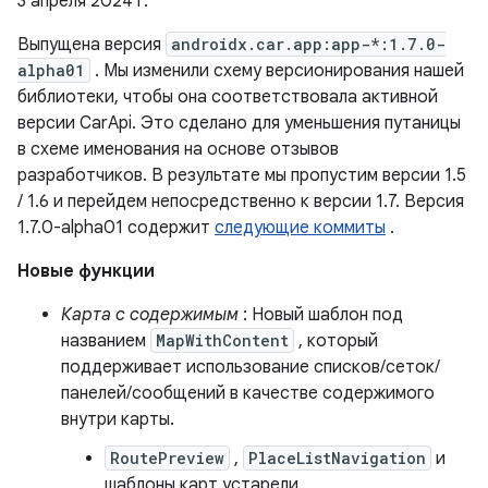
3 апреля 2024 г.
Выпущена версия
androidx.car.app:app-*:1.7.0-
alpha01
. Мы изменили схему версионирования нашей
библиотеки, чтобы она соответствовала активной
версии CarApi. Это сделано для уменьшения путаницы
в схеме именования на основе отзывов
разработчиков. В результате мы пропустим версии 1.5
/ 1.6 и перейдем непосредственно к версии 1.7. Версия
1.7.0-alpha01 содержит
следующие коммиты
.
Новые функции
Карта с содержимым
: Новый шаблон под
названием
MapWithContent
, который
поддерживает использование списков/сеток/
панелей/сообщений в качестве содержимого
внутри карты.
RoutePreview
,
PlaceListNavigation
и
шаблоны карт устарели.