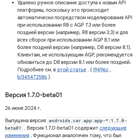
Удалено ручное описание доступа к новым API
платформы, поскольку это происходит
автоматически посредством моделирования API
при использовании R8 с AGP 7.3 или более
поздней версии (например, R8 версии 3.3) и для
всех сборок при использовании AGP 8.1 или
более поздней версии (например, D8 версии 8.1).
Клиентам, не использующим AGP, рекомендуется
обновиться до D8 версии 8.1 или более поздней.
Подробнее см. в
этой статье
. (
I9496c
,
b/345472586
)
Версия 1
.
7
.
0-beta01
26 июня 2024 г.
Выпущена версия
androidx.car.app:app-*:1.7.0-
beta01
. Версия 1.7.0-beta01 содержит
следующие
изменения
. Функционал аналогичен тому, что был