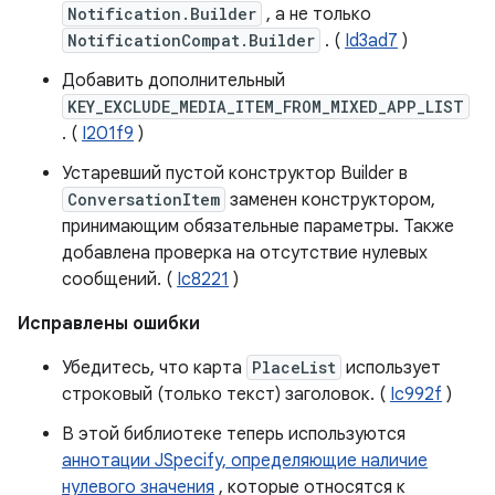
Notification.Builder
, а не только
NotificationCompat.Builder
. (
Id3ad7
)
Добавить дополнительный
KEY_EXCLUDE_MEDIA_ITEM_FROM_MIXED_APP_LIST
. (
I201f9
)
Устаревший пустой конструктор Builder в
ConversationItem
заменен конструктором,
принимающим обязательные параметры. Также
добавлена ​​проверка на отсутствие нулевых
сообщений. (
Ic8221
)
Исправлены ошибки
Убедитесь, что карта
PlaceList
использует
строковый (только текст) заголовок. (
Ic992f
)
В этой библиотеке теперь используются
аннотации JSpecify, определяющие наличие
нулевого значения
, которые относятся к