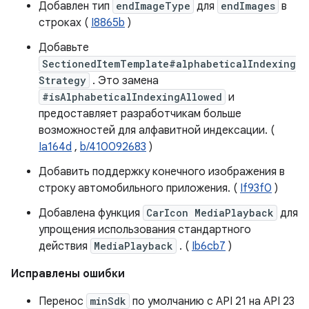
Добавлен тип
endImageType
для
endImages
в
строках (
I8865b
)
Добавьте
SectionedItemTemplate#alphabeticalIndexing
Strategy
. Это замена
#isAlphabeticalIndexingAllowed
и
предоставляет разработчикам больше
возможностей для алфавитной индексации. (
Ia164d
,
b/410092683
)
Добавить поддержку конечного изображения в
строку автомобильного приложения. (
If93f0
)
Добавлена ​​функция
CarIcon MediaPlayback
для
упрощения использования стандартного
действия
MediaPlayback
. (
Ib6cb7
)
Исправлены ошибки
Перенос
minSdk
по умолчанию с API 21 на API 23