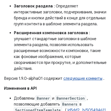
Заголовок раздела
: Определяет
интерактивные заголовки, подчеркивания, значки
бренда и кнопки действий в конце для отдельных
групп контента в шаблоне элемента раздела.
Расширенная компоновка заголовка
:
улучшает стандартные заголовки в шаблоне
элемента раздела, позволяя использовать
расширенные возможности компоновки, такие
как фоновые изображения, которые
сворачиваются при прокрутке, и дополнительные
действия.
Версия 1.9.0-alpha01 содержит
следующие коммиты
.
Изменения в API
Добавлены
Banner
и
BannerSection
,
позволяющие добавлять
Banners
в
SectionedItemTemplate
. (
Id5dd2
,
b/505494611