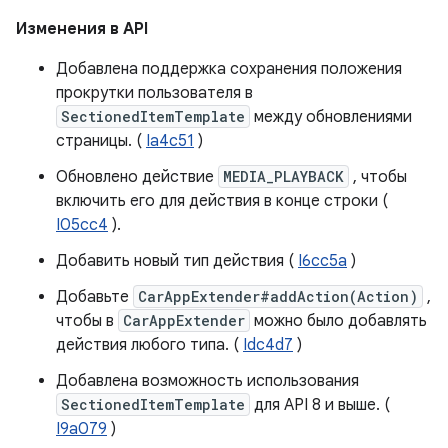
Изменения в API
Добавлена ​​поддержка сохранения положения
прокрутки пользователя в
SectionedItemTemplate
между обновлениями
страницы. (
Ia4c51
)
Обновлено действие
MEDIA_PLAYBACK
, чтобы
включить его для действия в конце строки (
I05cc4
).
Добавить новый тип действия (
I6cc5a
)
Добавьте
CarAppExtender#addAction(Action)
,
чтобы в
CarAppExtender
можно было добавлять
действия любого типа. (
Idc4d7
)
Добавлена ​​возможность использования
SectionedItemTemplate
для API 8 и выше. (
I9a079
)