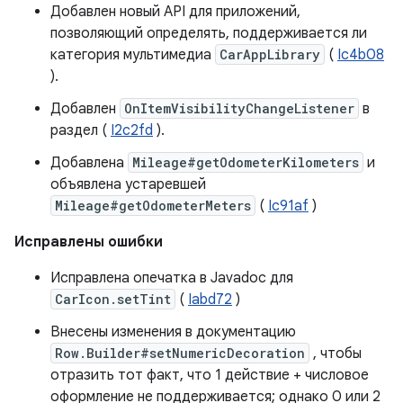
Добавлен новый API для приложений,
позволяющий определять, поддерживается ли
категория мультимедиа
CarAppLibrary
(
Ic4b08
).
Добавлен
OnItemVisibilityChangeListener
в
раздел (
I2c2fd
).
Добавлена
Mileage#getOdometerKilometers
и
объявлена ​​устаревшей
Mileage#getOdometerMeters
(
Ic91af
)
Исправлены ошибки
Исправлена ​​опечатка в Javadoc для
CarIcon.setTint
(
Iabd72
)
Внесены изменения в документацию
Row.Builder#setNumericDecoration
, чтобы
отразить тот факт, что 1 действие + числовое
оформление не поддерживается; однако 0 или 2