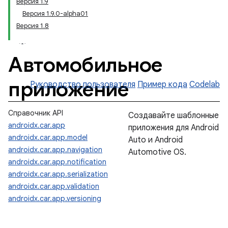
Версия 1.9
Версия 1.9.0-alpha01
Версия 1.8
Автомобильное
приложение
Руководство пользователя
Пример кода
Codelab
Справочник API
Создавайте шаблонные
androidx.car.app
приложения для Android
androidx.car.app.model
Auto и Android
androidx.car.app.navigation
Automotive OS.
androidx.car.app.notification
androidx.car.app.serialization
androidx.car.app.validation
androidx.car.app.versioning