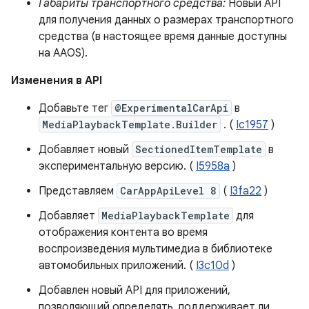
Габариты транспортного средства:
Новый API
для получения данных о размерах транспортного
средства (в настоящее время данные доступны
на AAOS).
Изменения в API
Добавьте тег
@ExperimentalCarApi
в
MediaPlaybackTemplate.Builder
. (
Ic1957
)
Добавляет новый
SectionedItemTemplate
в
экспериментальную версию. (
I5958a
)
Представляем
CarAppApiLevel 8
(
I3fa22
)
Добавляет
MediaPlaybackTemplate
для
отображения контента во время
воспроизведения мультимедиа в библиотеке
автомобильных приложений. (
I3c10d
)
Добавлен новый API для приложений,
позволяющий определять, поддерживает ли