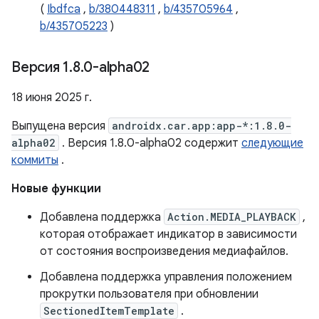
(
Ibdfca
,
b/380448311
,
b/435705964
,
b/435705223
)
Версия 1
.
8
.
0-alpha02
18 июня 2025 г.
Выпущена версия
androidx.car.app:app-*:1.8.0-
alpha02
. Версия 1.8.0-alpha02 содержит
следующие
коммиты
.
Новые функции
Добавлена ​​поддержка
Action.MEDIA_PLAYBACK
,
которая отображает индикатор в зависимости
от состояния воспроизведения медиафайлов.
Добавлена ​​поддержка управления положением
прокрутки пользователя при обновлении
SectionedItemTemplate
.