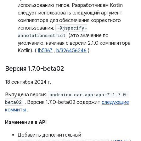
использованию типов. Разработчикам Kotlin
следует использовать следующий аргумент
компилятора для обеспечения корректного
использования:
-Xjspecify-
annotations=strict
(это значение по
умолчанию, начиная с версии 2.1.0 компилятора
Kotlin). (
Ib5367
,
b/326456246
)
Версия 1
.
7
.
0-beta02
18 сентября 2024 г.
Выпущена версия
androidx.car.app:app-*:1.7.0-
beta02
. Версия 1.7.0-beta02 содержит
следующие
коммиты
.
Изменения в API
Добавить дополнительный