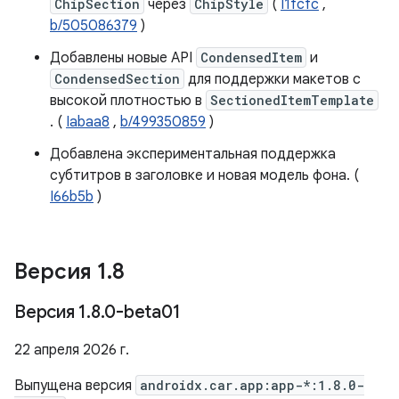
ChipSection
через
ChipStyle
(
I1fcfc
,
b/505086379
)
Добавлены новые API
CondensedItem
и
CondensedSection
для поддержки макетов с
высокой плотностью в
SectionedItemTemplate
. (
Iabaa8
,
b/499350859
)
Добавлена ​​экспериментальная поддержка
субтитров в заголовке и новая модель фона. (
I66b5b
)
Версия 1
.
8
Версия 1
.
8
.
0-beta01
22 апреля 2026 г.
Выпущена версия
androidx.car.app:app-*:1.8.0-