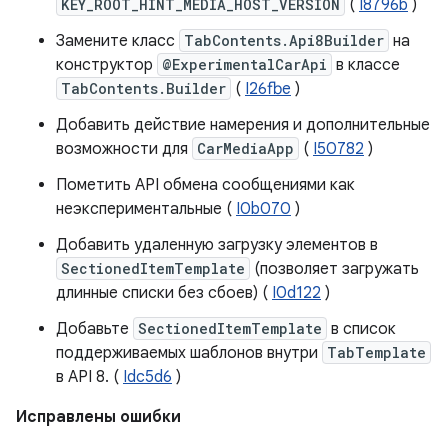
KEY_ROOT_HINT_MEDIA_HOST_VERSION
(
I8796b
)
Замените класс
TabContents.Api8Builder
на
конструктор
@ExperimentalCarApi
в классе
TabContents.Builder
(
I26fbe
)
Добавить действие намерения и дополнительные
возможности для
CarMediaApp
(
I50782
)
Пометить API обмена сообщениями как
неэкспериментальные (
I0b070
)
Добавить удаленную загрузку элементов в
SectionedItemTemplate
(позволяет загружать
длинные списки без сбоев) (
I0d122
)
Добавьте
SectionedItemTemplate
в список
поддерживаемых шаблонов внутри
TabTemplate
в API 8. (
Idc5d6
)
Исправлены ошибки