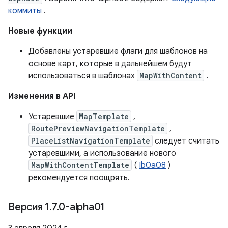
коммиты
.
Новые функции
Добавлены устаревшие флаги для шаблонов на
основе карт, которые в дальнейшем будут
использоваться в шаблонах
MapWithContent
.
Изменения в API
Устаревшие
MapTemplate
,
RoutePreviewNavigationTemplate
,
PlaceListNavigationTemplate
следует считать
устаревшими, а использование нового
MapWithContentTemplate
(
Ib0a08
)
рекомендуется поощрять.
Версия 1
.
7
.
0-alpha01