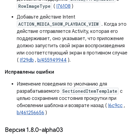
RowImageType
(
I76108
)
Добавьте действие Intent
ACTION_MEDIA_SHOW_PLAYBACK_VIEW
. Когда это
действие отправляется Activity, которая его
поддерживает, оно указывает, что приложение
должно запустить свой экран воспроизведения
или соответствующий экран в противном случае
(
If29db
,
b/455949944
).
Исправлены ошибки
Изменение поведения по умолчанию для
разрабатываемого
SectionedItemTemplate
с
целью сохранения состояния прокрутки при
обновлении шаблона и возврате назад (
I6c9cc
,
b/461256656
)
Версия 1
.
8
.
0-alpha03