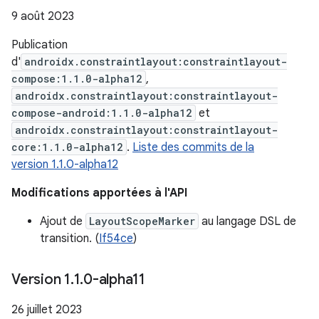
9 août 2023
Publication
d'
androidx.constraintlayout:constraintlayout-
compose:1.1.0-alpha12
,
androidx.constraintlayout:constraintlayout-
compose-android:1.1.0-alpha12
et
androidx.constraintlayout:constraintlayout-
core:1.1.0-alpha12
.
Liste des commits de la
version 1.1.0-alpha12
Modifications apportées à l'API
Ajout de
LayoutScopeMarker
au langage DSL de
transition. (
If54ce
)
Version 1
.
1
.
0-alpha11
26 juillet 2023