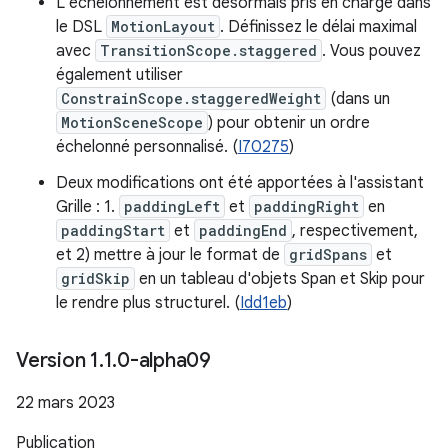
L'échelonnement est désormais pris en charge dans
le DSL
MotionLayout
. Définissez le délai maximal
avec
TransitionScope.staggered
. Vous pouvez
également utiliser
ConstrainScope.staggeredWeight
(dans un
MotionSceneScope
) pour obtenir un ordre
échelonné personnalisé. (
I70275
)
Deux modifications ont été apportées à l'assistant
Grille : 1.
paddingLeft
et
paddingRight
en
paddingStart
et
paddingEnd
, respectivement,
et 2) mettre à jour le format de
gridSpans
et
gridSkip
en un tableau d'objets Span et Skip pour
le rendre plus structurel. (
Idd1eb
)
Version 1
.
1
.
0-alpha09
22 mars 2023
Publication