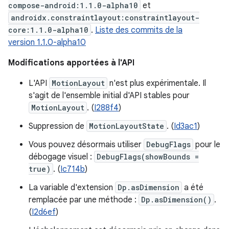
compose-android:1.1.0-alpha10
et
androidx.constraintlayout:constraintlayout-
core:1.1.0-alpha10
.
Liste des commits de la
version 1.1.0-alpha10
Modifications apportées à l'API
L'API
MotionLayout
n'est plus expérimentale. Il
s'agit de l'ensemble initial d'API stables pour
MotionLayout
. (
I288f4
)
Suppression de
MotionLayoutState
. (
Id3ac1
)
Vous pouvez désormais utiliser
DebugFlags
pour le
débogage visuel :
DebugFlags(showBounds =
true)
. (
Ic714b
)
La variable d'extension
Dp.asDimension
a été
remplacée par une méthode :
Dp.asDimension()
.
(
I2d6ef
)