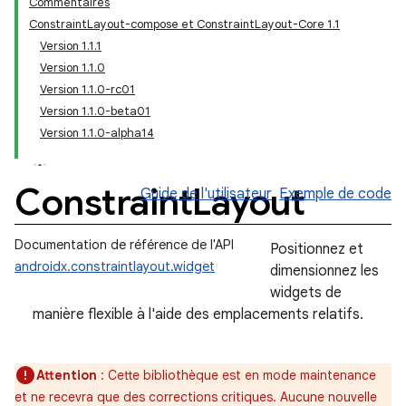
Commentaires
ConstraintLayout-compose et ConstraintLayout-Core 1.1
Version 1.1.1
Version 1.1.0
Version 1.1.0-rc01
Version 1.1.0-beta01
Version 1.1.0-alpha14
Constraint
Layout
Guide de l'utilisateur
Exemple de code
Documentation de référence de l'API
Positionnez et
androidx.constraintlayout.widget
dimensionnez les
widgets de
manière flexible à l'aide des emplacements relatifs.
Attention
: Cette bibliothèque est en mode maintenance
et ne recevra que des corrections critiques. Aucune nouvelle