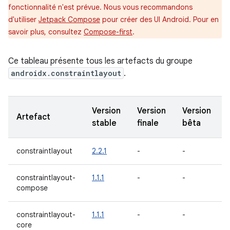
fonctionnalité n'est prévue. Nous vous recommandons
d'utiliser
Jetpack Compose
pour créer des UI Android. Pour en
savoir plus, consultez
Compose-first
.
Ce tableau présente tous les artefacts du groupe
androidx.constraintlayout
.
Version
Version
Version
Artefact
stable
finale
bêta
constraintlayout
2.2.1
-
-
constraintlayout-
1.1.1
-
-
compose
constraintlayout-
1.1.1
-
-
core