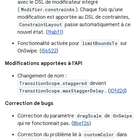
avec le DSL de modificateur intégré
(
Modifier.constrainAs
). Chaque fois qu'une
modification est apportée au DSL de contraintes,
ConstraintLayout
passe automatiquement à ce
nouvel état. (
I9abf1
)
Fonctionnalité activée pour
limitBoundsTo
sur
OnSwipe. (
I56522
)
Modifications apportées à l'API
Changement de nom :
TransitionScope.staggered
devient
TransitionScope.maxStaggerDelay
. (
I0fd2d
)
Correction de bugs
Correction du paramètre
dragScale
de
OnSwipe
qui ne fonctionnait pas. (
8bef26
)
Correction du problème lié à
customColor
dans