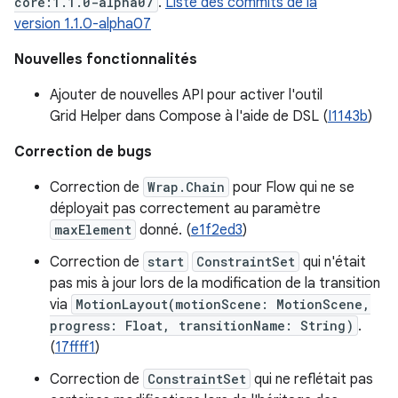
core:1.1.0-alpha07
.
Liste des commits de la
version 1.1.0-alpha07
Nouvelles fonctionnalités
Ajouter de nouvelles API pour activer l'outil
Grid Helper dans Compose à l'aide de DSL (
I1143b
)
Correction de bugs
Correction de
Wrap.Chain
pour Flow qui ne se
déployait pas correctement au paramètre
maxElement
donné. (
e1f2ed3
)
Correction de
start
ConstraintSet
qui n'était
pas mis à jour lors de la modification de la transition
via
MotionLayout(motionScene: MotionScene,
progress: Float, transitionName: String)
.
(
17ffff1
)
Correction de
ConstraintSet
qui ne reflétait pas