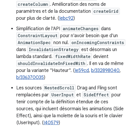
createColumn
. Amélioration des noms de
paramètres et de la documentation
createGrid
pour plus de clarté. (
Iebc92
)
Simplification de l'API
animateChanges
dans
ConstraintLayout
pour n'avoir besoin que d'un
AnimationSpec
non nul.
onIncomingConstraints
dans
InvalidationStrategy
est désormais un
lambda standard.
fixedWidthRate
devient
shouldInvalidateOnFixedWith
. Il en va de même
pour la variante "Hauteur". (
Ie59cd
,
b/332898040
,
b/336370035
)
Les sources
NestedScroll
Drag and Fling sont
remplacées par
UserInput
et
SideEffect
pour
tenir compte de la définition étendue de ces
sources, qui incluent désormais les animations (Side
Effect), ainsi que la molette de la souris et le clavier
(UserInput). (
I40579
)