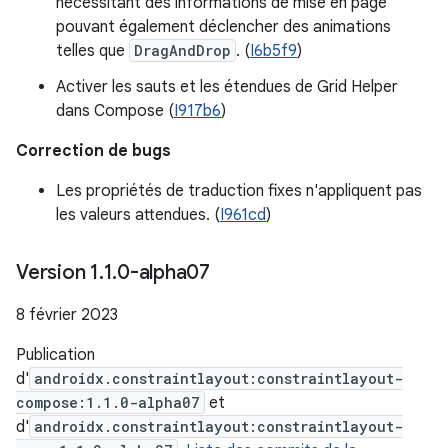
nécessitant des informations de mise en page
pouvant également déclencher des animations
telles que
DragAndDrop
. (
I6b5f9
)
Activer les sauts et les étendues de Grid Helper
dans Compose (
I917b6
)
Correction de bugs
Les propriétés de traduction fixes n'appliquent pas
les valeurs attendues. (
I961cd
)
Version 1
.
1
.
0-alpha07
8 février 2023
Publication
d'
androidx.constraintlayout:constraintlayout-
compose:1.1.0-alpha07
et
d'
androidx.constraintlayout:constraintlayout-