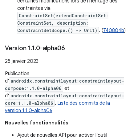
certaines modifications lors de l'héritage des
contraintes via
ConstraintSet(extendConstraintSet:
ConstraintSet, description:
ConstraintSetScope.() -> Unit)
. (
740804b
)
Version 1
.
1
.
0-alpha06
25 janvier 2023
Publication
d'
androidx.constraintlayout:constraintlayout-
compose:1.1.0-alpha06
et
d'
androidx.constraintlayout:constraintlayout-
core:1.1.0-alpha06
.
Liste des commits de la
version 1.1.0-alpha06
Nouvelles fonctionnalités
Ajout de nouvelles API pour activer l'outil