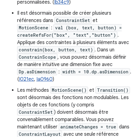
personnalisées. (
Ib34c9
)
Il est désormais possible de créer plusieurs
références dans
ConstraintSet
et
MotionScene
:
val (box, text, button) =
createRefsFor("box", "text","button")
.
Applique des contraintes à plusieurs éléments avec
constrain(box, button, text)
. Dans un
ConstrainScope
, vous pouvez désormais définir
de manière intuitive une dimension fixe avec
Dp.asDimension
:
width = 10.dp.asDimension
.
(
I021ec
,
Ia0960
)
Les méthodes
MotionScene()
et
Transition()
sont désormais des fonctions non modulables. Les
objets de ces fonctions (y compris
ConstraintSet
) doivent désormais être
convenablement comparables. Vous pouvez
maintenant utiliser
animateChanges = true
dans
ConstraintLayout
avec une seule référence