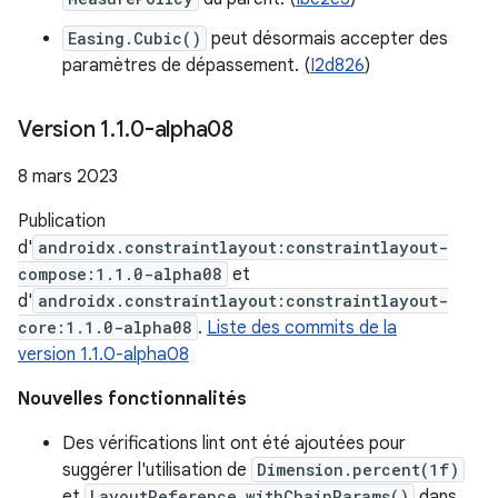
Easing.Cubic()
peut désormais accepter des
paramètres de dépassement. (
I2d826
)
Version 1
.
1
.
0-alpha08
8 mars 2023
Publication
d'
androidx.constraintlayout:constraintlayout-
compose:1.1.0-alpha08
et
d'
androidx.constraintlayout:constraintlayout-
core:1.1.0-alpha08
.
Liste des commits de la
version 1.1.0-alpha08
Nouvelles fonctionnalités
Des vérifications lint ont été ajoutées pour
suggérer l'utilisation de
Dimension.percent(1f)
et
LayoutReference.withChainParams()
dans