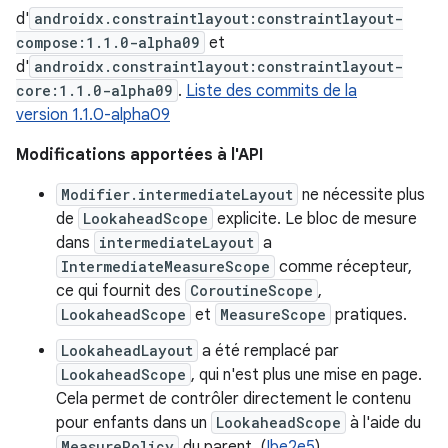
d'
androidx.constraintlayout:constraintlayout-
compose:1.1.0-alpha09
et
d'
androidx.constraintlayout:constraintlayout-
core:1.1.0-alpha09
.
Liste des commits de la
version 1.1.0-alpha09
Modifications apportées à l'API
Modifier.intermediateLayout
ne nécessite plus
de
LookaheadScope
explicite. Le bloc de mesure
dans
intermediateLayout
a
IntermediateMeasureScope
comme récepteur,
ce qui fournit des
CoroutineScope
,
LookaheadScope
et
MeasureScope
pratiques.
LookaheadLayout
a été remplacé par
LookaheadScope
, qui n'est plus une mise en page.
Cela permet de contrôler directement le contenu
pour enfants dans un
LookaheadScope
à l'aide du
MeasurePolicy
du parent. (
Ibe2e5
)