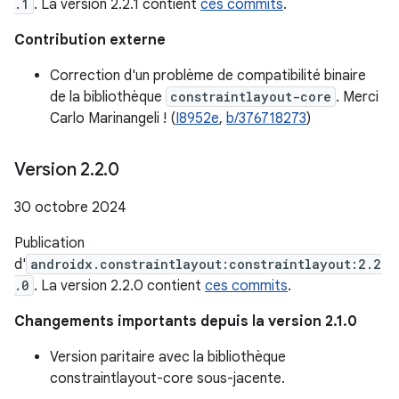
.1
. La version 2.2.1 contient
ces commits
.
Contribution externe
Correction d'un problème de compatibilité binaire
de la bibliothèque
constraintlayout-core
. Merci
Carlo Marinangeli ! (
I8952e
,
b/376718273
)
Version 2
.
2
.
0
30 octobre 2024
Publication
d'
androidx.constraintlayout:constraintlayout:2.2
.0
. La version 2.2.0 contient
ces commits
.
Changements importants depuis la version 2.1.0
Version paritaire avec la bibliothèque
constraintlayout-core sous-jacente.