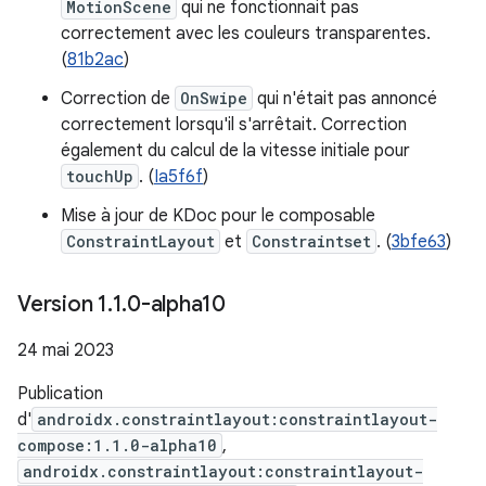
MotionScene
qui ne fonctionnait pas
correctement avec les couleurs transparentes.
(
81b2ac
)
Correction de
OnSwipe
qui n'était pas annoncé
correctement lorsqu'il s'arrêtait. Correction
également du calcul de la vitesse initiale pour
touchUp
. (
Ia5f6f
)
Mise à jour de KDoc pour le composable
ConstraintLayout
et
Constraintset
. (
3bfe63
)
Version 1
.
1
.
0-alpha10
24 mai 2023
Publication
d'
androidx.constraintlayout:constraintlayout-
compose:1.1.0-alpha10
,
androidx.constraintlayout:constraintlayout-