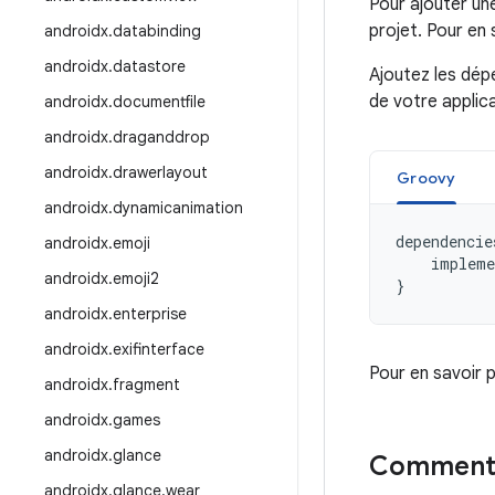
Pour ajouter u
projet. Pour en 
androidx
.
databinding
androidx
.
datastore
Ajoutez les dép
de votre applic
androidx
.
documentfile
androidx
.
draganddrop
androidx
.
drawerlayout
Groovy
androidx
.
dynamicanimation
dependencie
androidx
.
emoji
impleme
androidx
.
emoji2
}
androidx
.
enterprise
androidx
.
exifinterface
Pour en savoir 
androidx
.
fragment
androidx
.
games
androidx
.
glance
Commenta
androidx
.
glance
.
wear