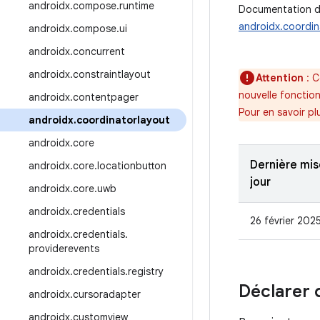
androidx
.
compose
.
runtime
Documentation de
androidx.coordin
androidx
.
compose
.
ui
androidx
.
concurrent
androidx
.
constraintlayout
Attention
: C
nouvelle fonctio
androidx
.
contentpager
Pour en savoir pl
androidx
.
coordinatorlayout
androidx
.
core
Dernière mis
androidx
.
core
.
locationbutton
jour
androidx
.
core
.
uwb
androidx
.
credentials
26 février 202
androidx
.
credentials
.
providerevents
androidx
.
credentials
.
registry
Déclarer
androidx
.
cursoradapter
androidx
.
customview