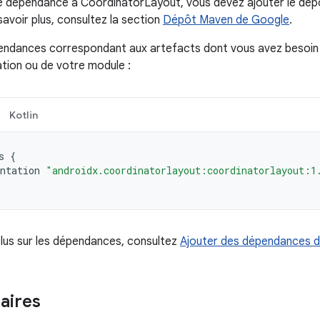
ne dépendance à CoordinatorLayout, vous devez ajouter le dé
savoir plus, consultez la section
Dépôt Maven de Google
.
endances correspondant aux artefacts dont vous avez besoin 
ation ou de votre module :
Kotlin
s
{
ntation
"androidx.coordinatorlayout:coordinatorlayout:1
plus sur les dépendances, consultez
Ajouter des dépendances d
ires