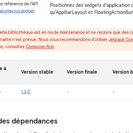
 référence de l'API
Positionnez des widgets d'application d
atorlayout.widget
qu'AppBarLayout et FloatingActionBut
ette bibliothèque est en mode maintenance et ne recevra que des co
nnalité n'est prévue. Nous vous recommandons d'utiliser
Jetpack Co
us, consultez
Compose-first
.
e à
Version stable
Version finale
Version 
5
1.3.0
-
-
 des dépendances