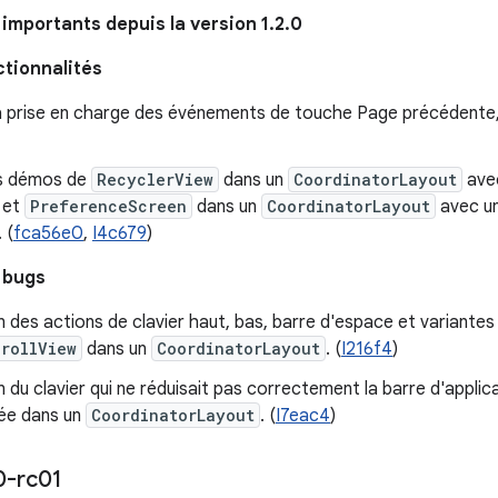
mportants depuis la version 1.2.0
ctionnalités
la prise en charge des événements de touche Page précédente, 
s démos de
RecyclerView
dans un
CoordinatorLayout
avec
 et
PreferenceScreen
dans un
CoordinatorLayout
avec un
 (
fca56e0
,
I4c679
)
 bugs
 des actions de clavier haut, bas, barre d'espace et variante
rollView
dans un
CoordinatorLayout
. (
I216f4
)
 du clavier qui ne réduisait pas correctement la barre d'applic
isée dans un
CoordinatorLayout
. (
I7eac4
)
0-rc01