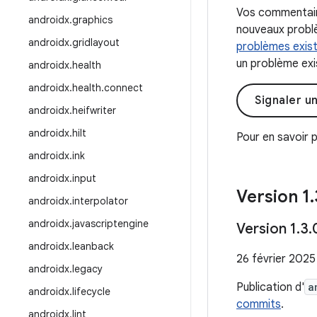
Vos commentaire
androidx
.
graphics
nouveaux problè
androidx
.
gridlayout
problèmes exis
un problème exis
androidx
.
health
androidx
.
health
.
connect
Signaler u
androidx
.
heifwriter
androidx
.
hilt
Pour en savoir p
androidx
.
ink
androidx
.
input
Version 1
.
androidx
.
interpolator
androidx
.
javascriptengine
Version 1
.
3
.
androidx
.
leanback
26 février 2025
androidx
.
legacy
Publication d'
a
androidx
.
lifecycle
commits
.
androidx
.
lint