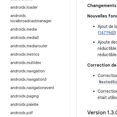
Changements i
androidx
.
loader
androidx
.
Nouvelles fon
localbroadcastmanager
Ajout de 
androidx
.
media
(
14719d3
)
androidx
.
media3
Ajoute de
androidx
.
mediarouter
réductible
androidx
.
metrics
réductible.
androidx
.
multidex
Correction de
androidx
.
navigation
Correction
androidx
.
navigation3
NestedSc
androidx
.
navigationevent
Correction
androidx
.
paging
était util
androidx
.
palette
Version 1
.
3
.
androidx
.
pdf