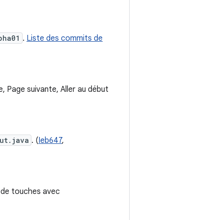
pha01
.
Liste des commits de
 Page suivante, Aller au début
ut.java
. (
Ieb647
,
s de touches avec