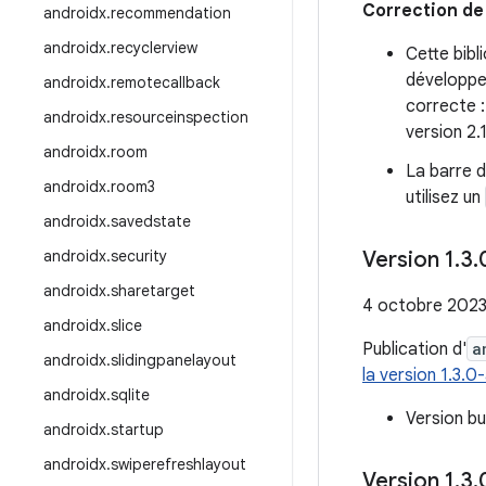
Correction de
androidx
.
recommendation
androidx
.
recyclerview
Cette bibl
développeu
androidx
.
remotecallback
correcte 
androidx
.
resourceinspection
version 2.
androidx
.
room
La barre d
androidx
.
room3
utilisez un
androidx
.
savedstate
androidx
.
security
Version 1
.
3
.
androidx
.
sharetarget
4 octobre 202
androidx
.
slice
Publication d'
a
androidx
.
slidingpanelayout
la version 1.3.
androidx
.
sqlite
Version b
androidx
.
startup
androidx
.
swiperefreshlayout
Version 1
.
3
.