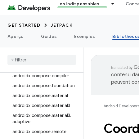
Les indispensables
Concep
androidx.camera.viewfinder
androidx.car
GET STARTED
JETPACK
androidx.car.app
androidx.cardview
Aperçu
Guides
Exemples
Bibliothèqu
androidx
.
collection
androidx
.
compose
androidx
.
compose
.
animation
contenu dan
androidx
.
compose
.
compiler
peuvent con
androidx
.
compose
.
foundation
androidx
.
compose
.
material
androidx
.
compose
.
material3
Android Developer
androidx
.
compose
.
material3
.
adaptive
Coord
androidx
.
compose
.
remote