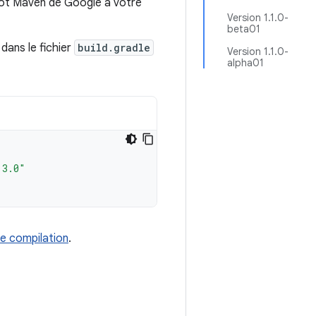
pôt Maven de Google à votre
Version 1.1.0-
beta01
dans le fichier
build.gradle
Version 1.1.0-
alpha01
.3.0"
e compilation
.