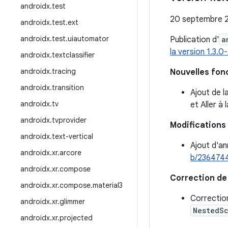
androidx
.
test
20 septembre 
androidx
.
test
.
ext
androidx
.
test
.
uiautomator
Publication d'
a
la version 1.3.0
androidx
.
textclassifier
androidx
.
tracing
Nouvelles fon
androidx
.
transition
Ajout de 
androidx
.
tv
et Aller à l
androidx
.
tvprovider
Modifications 
androidx
.
text-vertical
Ajout d'an
androidx
.
xr
.
arcore
b/236474
androidx
.
xr
.
compose
Correction de
androidx
.
xr
.
compose
.
material3
Correction
androidx
.
xr
.
glimmer
NestedSc
androidx
.
xr
.
projected