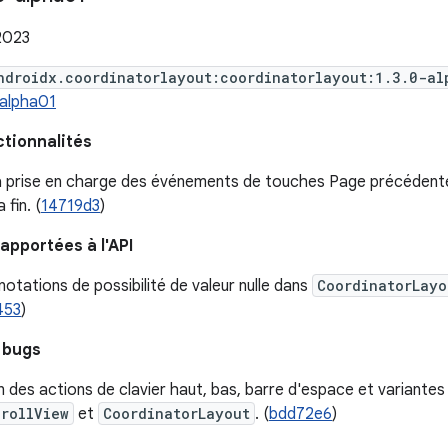
2023
ndroidx.coordinatorlayout:coordinatorlayout:1.3.0-al
-alpha01
ctionnalités
la prise en charge des événements de touches Page précédente,
a fin. (
14719d3
)
apportées à l'API
notations de possibilité de valeur nulle dans
CoordinatorLayo
453
)
 bugs
 des actions de clavier haut, bas, barre d'espace et variante
rollView
et
CoordinatorLayout
. (
bdd72e6
)