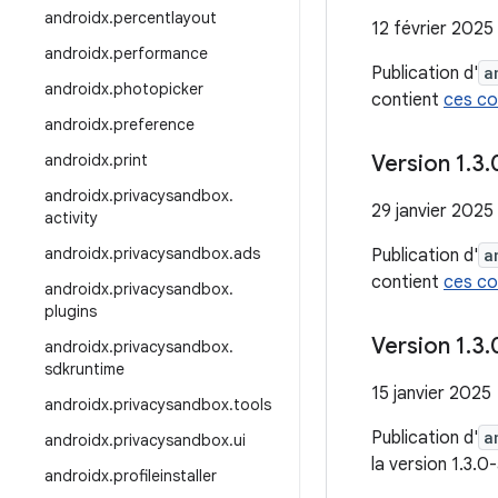
androidx
.
percentlayout
12 février 2025
androidx
.
performance
Publication d'
a
androidx
.
photopicker
contient
ces c
androidx
.
preference
androidx
.
print
Version 1
.
3
.
androidx
.
privacysandbox
.
29 janvier 2025
activity
androidx
.
privacysandbox
.
ads
Publication d'
a
contient
ces c
androidx
.
privacysandbox
.
plugins
Version 1
.
3
.
androidx
.
privacysandbox
.
sdkruntime
15 janvier 2025
androidx
.
privacysandbox
.
tools
Publication d'
a
androidx
.
privacysandbox
.
ui
la version 1.3.0
androidx
.
profileinstaller