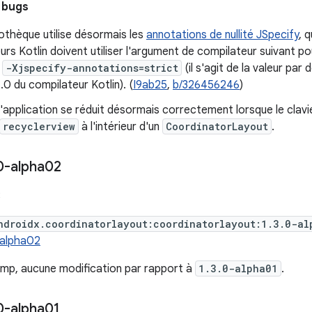
 bugs
iothèque utilise désormais les
annotations de nullité JSpecify
, 
rs Kotlin doivent utiliser l'argument de compilateur suivant pou
:
-Xjspecify-annotations=strict
(il s'agit de la valeur par 
1.0 du compilateur Kotlin). (
I9ab25
,
b/326456246
)
'application se réduit désormais correctement lorsque le clavi
recyclerview
à l'intérieur d'un
CoordinatorLayout
.
0-alpha02
3
ndroidx.coordinatorlayout:coordinatorlayout:1.3.0-al
0-alpha02
ump, aucune modification par rapport à
1.3.0-alpha01
.
0-alpha01