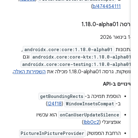
)
b/474454111
רסה ‎1
0-alpha01
.
18
.
1 בינואר 2026
תכונות
androidx.core:core:1.18.0-alpha01
,
androidx.core:core-ktx:1.18.0-alpha01
וגם
androidx.core:core-testing:1.18.0-alpha01
ושקות. גרסה ‎1.18.0-alpha01 מכילה את
השמירות האלה
.
ינויים ב-API
הוספת תמיכה ב-
getBoundingRects
ב-
WindowInsetsCompat
(
I24f18
)
onCanUserUpdateSilence
הוא עכשיו
אופציונלי (
Ibb0c2
)
הרחבת הממשק
PictureInPictureProvider