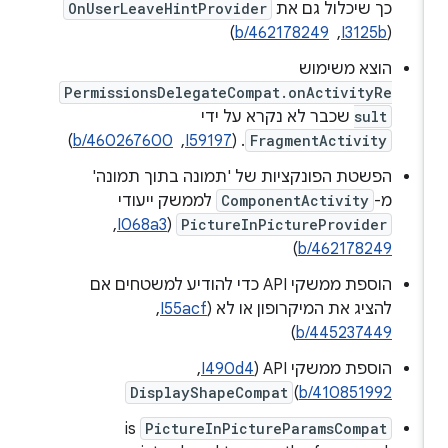
כך שיכלול גם את
OnUserLeaveHintProvider
(
I3125b
, ‏
b/462178249
)
הוצא משימוש
PermissionsDelegateCompat.onActivityRe
sult
שכבר לא נקרא על ידי
FragmentActivity
. ‫(
I59197
, ‏
b/460267600
)
הפשטת הפונקציות של 'תמונה בתוך תמונה'
מ-
ComponentActivity
לממשק ייעודי
PictureInPictureProvider
(
I068a3
, ‏
)
b/462178249
הוספת ממשקי API כדי להודיע למשטחים אם
להציג את המיקרופון או לא (
I55acf
, ‏
)
b/445237449
הוספת ממשקי API‏ (
I490d4
, ‏
DisplayShapeCompat
)
b/410851992
is
PictureInPictureParamsCompat