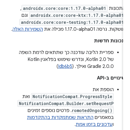
תכונות
androidx.core:core:1.17.0-alpha01
,
androidx.core:core-ktx:1.17.0-alpha01
וגם
androidx.core:core-testing:1.17.0-alpha01
ושקות. גרסה ‎1.17.0-alpha01 מכילה את
השמירות האלה
.
כונות חדשות
ספריית הליבה עודכנה כך שתתאים לרמת השפה
של Kotlin 2.0, ונדרש שימוש בפלאגין Kotlin
Gradle 2.0.0 ואילך. (
Idb6b5
)
ינויים ב-API
הוספת את
NotificationCompat.ProgressStyle
ואת
NotificationCompat.Builder.setRequestP
romotedOngoing()
. פרטים נוספים זמינים
במאמרים
התראות שמתמקדות בהתקדמות
ו
עדכונים בזמן אמת
.