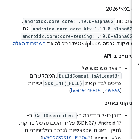
במאי 2026
תכונות
androidx.core:core:1.19.0-alpha02
,
androidx.core:core-ktx:1.19.0-alpha02
וגם
androidx.core:core-testing:1.19.0-alpha02
ושקות. גרסה ‎1.19.0-alpha02 מכילה את
השמירות האלה
.
ינויים ב-API
הוצאה משימוש של
BuildCompat.isAtLeastB*
. המתקשרים
צריכים לבדוק את
SDK_INT(_FULL)
ישירות
(
I09666
, ‏
b/505015815
)
יקוני באגים
תוקן כשל בבדיקה ב-
CallSessionTest
ב-
Android 17 ‏ (SDK 37) על ידי השבתה של בדיקות
לתיקון באגים שספציפיות לגרסה בפלטפורמות
שלא הושפעו. ‫(
I970a7
, ‏
b/502732317
)