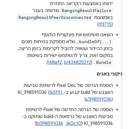
ידווחו באמצעות הקריאה החוזרת
RangingResultFailure
שדווחה בעבר
באמצעות
RangingResultPeerDisconnected
)
If3715
(
הוצאנו משימוש את פונקציית התוסף
bundleOf(...)
, שלא מספקת בטיחות סוגים
בזמן ההידור ועשויה להוביל לקריסות בזמן הריצה.
במקום זאת, צריך להשתמש ישירות בשיטות
)
I48af2
,
b/434825212
. (
Bundle
יקוני באגים
הוספת הגרסה של Pixel Dec לרשימת טביעות
האצבע של build קבוע ב-KI_398591036 (
,
I65f51
b/398591036
)
הוספה של הגרסה החדשה של Pixel לרשימת
טביעות האצבע של גרסאות ה-build שתוקנו ב-
KI_398591036 (
I60c10
, ‏
b/398591036
)