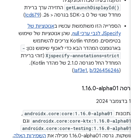
תוקנה בעיה שבה הפונקציה
getLaunchDisplayId()
החזירה ערך ברירת
מחדל שגוי של 0 ב-SDK בגרסה < 26. (
Icd679
)
הספרייה הזו משתמשת עכשיו ב
אנוטציות של
JSpecify לגבי ערכי null
, שהן אנוטציות של שימוש
בטיפוסים. מפתחי Kotlin צריכים להשתמש
בארגומנט המהדר הבא כדי לאכוף שימוש נכון:
-
Xjspecify-annotations=strict
(זוהי ברירת
המחדל החל מגרסה 2.1.0 של מהדר Kotlin).
)
Iaf3e1
,
b/326456246
(
רסה ‎1
0-alpha01
.
16
.
 בדצמבר 2024
תכונות
androidx.core:core:1.16.0-alpha01
,
androidx.core:core-ktx:1.16.0-alpha01
וגם
androidx.core:core-testing:1.16.0-alpha01
ושקות. גרסה ‎1.16.0-alpha01 מכילה את
השמירות האלה
.