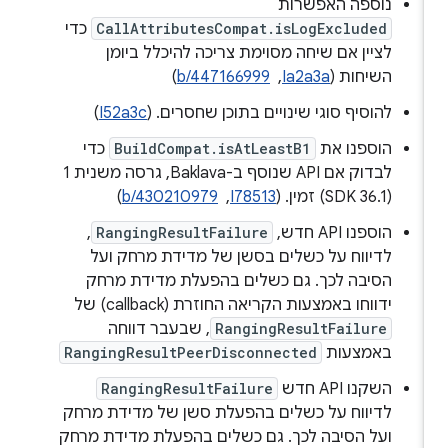
נוספה האפשרות
CallAttributesCompat.isLogExcluded
כדי
לציין אם שיחה מסוימת צריכה להיכלל ביומן
השיחות (
Ia2a3a
, ‏
b/447166999
)
להוסיף סוגי שינויים בתוכן שחסרים. (
I52a3c
)
הוספנו את
BuildCompat.isAtLeastB1
כדי
לבדוק אם API שנוסף ב-Baklava, גרסה משנית 1
(SDK 36.1) זמין. (
I78513
, ‏
b/430210979
)
הוספנו API חדש,‏
RangingResultFailure
,
לדיווח על כשלים בסשן של מדידת מרחק ועל
הסיבה לכך. גם כשלים בהפעלת מדידת מרחק
ידווחו באמצעות הקריאה החוזרת (callback) של
RangingResultFailure
, שבעבר דווחה
באמצעות
RangingResultPeerDisconnected
השקנו API חדש
RangingResultFailure
לדיווח על כשלים בהפעלת סשן של מדידת מרחק
ועל הסיבה לכך. גם כשלים בהפעלת מדידת מרחק