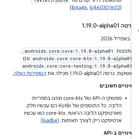
שתואמת לדור קודם של
TextAttribute
.
)
Ib4a46
,
b/460301602
(
רסה ‎1
0-alpha01
.
19
.
אפריל 2026
תכונות
androidx.core:core:1.19.0-alpha01
,
androidx.core:core-ktx:1.19.0-alpha01
וגם
androidx.core:core-testing:1.19.0-alpha01
ושקות. גרסה ‎1.19.0-alpha01 מכילה את
השמירות האלה
.
ינויים חשובים
ממשקי ה-API של core-ktx מוזגו בספריית
הליבה. כל התוספים של Kotlin הם עכשיו חלק
מארטיפקט הליבה הראשי. core-ktx הוא עכשיו
ארטיפקט ריק לצורך תאימות. (
I6adbe
)
ינויים ב-API