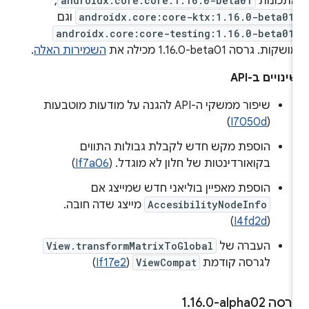
תכונות
androidx.core:core:1.16.0-beta01
,
androidx.core:core-ktx:1.16.0-beta01
וגם
androidx.core:core-testing:1.16.0-beta01
ושקות. גרסה ‎1.16.0-beta01 מכילה את
השמירות האלה
.
ינויים ב-API
שיפור ממשקי ה-API להגנה על מודעות מוטבעות
)
I7050d
(
הוספת מקש חדש לקבלת גבולות התווים
בקואורדינטות של חלון לא מוגדל. (
If7a06
)
הוספת מאפיין בוליאני חדש שמייצג אם
AccesibilityNodeInfo
מייצג שדה חובה.
)
I4fd2d
(
העברה של
View.transformMatrixToGlobal
לגרסה קודמת
ViewCompat
(
If17e2
)
רסה ‎1
0-alpha02
.
16
.