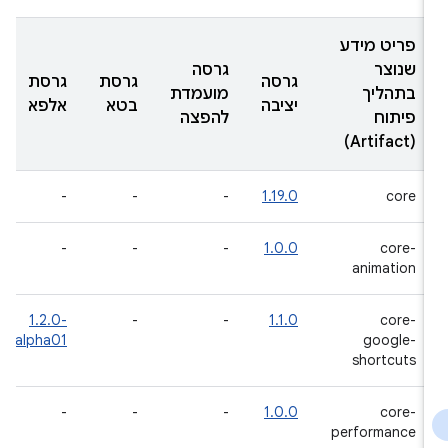
פריט מידע
שנוצר
גרסה
גרסה
גרסת
גרסת
בתהליך
מועמדת
יציבה
בטא
אלפא
פיתוח
להפצה
(Artifact)
-
-
-
1.19.0
core
-
-
-
1.0.0
core-
animation
‎1.2.0-
-
-
1.1.0
core-
alpha01
google-
shortcuts
-
-
-
1.0.0
core-
performance