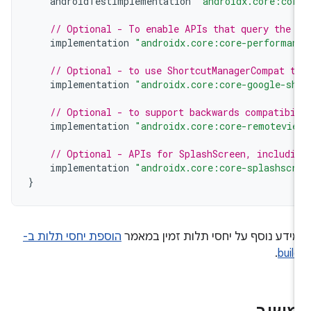
androidTestImplementation
"androidx.core:cor
// Optional - To enable APIs that query the 
implementation
"androidx.core:core-performan
// Optional - to use ShortcutManagerCompat t
implementation
"androidx.core:core-google-sh
// Optional - to support backwards compatibi
implementation
"androidx.core:core-remotevie
// Optional - APIs for SplashScreen, includi
implementation
"androidx.core:core-splashscr
}
ידע נוסף על יחסי תלות זמין במאמר
הוספת יחסי תלות ב-
.
buil