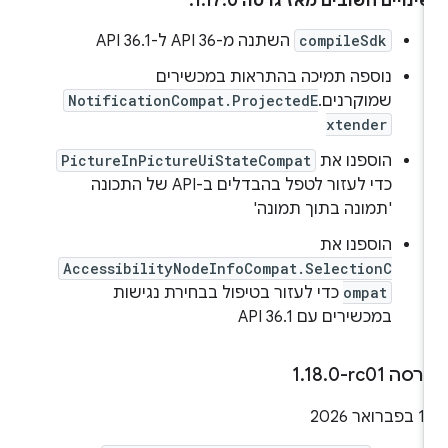
ינויים חשובים מאז גרסה 1.17.0:
compileSdk
השתנה מ-API 36 ל-API 36.1
נוספה תמיכה בהתראות במכשירים
שמוקרנים.
NotificationCompat.ProjectedE
xtender
הוספנו את
PictureInPictureUiStateCompat
כדי לעזור לטפל בהבדלים ב-API של התכונה
'תמונה בתוך תמונה'
הוספנו את
AccessibilityNodeInfoCompat.SelectionC
ompat
כדי לעזור בטיפול בבחירת נגישות
במכשירים עם API 36.1
רסה ‎1
0-rc01
.
18
.
 בפברואר 2026