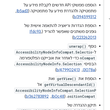
הוספנו ממשקי API חדשים לקבלת מידע על
מתמטיקה ולהגדרת מידע על מתמטיקה (
Ib5ad3
, ‏
)
b/394599312
הוספת הגדרות וריאציה להתאמה אישית של
גופנים משתנים שאפשר להוריד (
,
Ifdc93
)
b/223262013
נוסף
unwrap()
ל-
AccessibilityNodeInfoCompat.Selectio
nCompat
כדי לאחזר את אובייקט הפלטפורמה
הבסיסי
AccessibilityNodeInfo.Selection
.
(
I3078a
, ‏
b/479902413
)
הוספת את
getView()
ואת
getVirtualDescendantId()
אל
AccessibilityNodeInfoCompat.SelectionP
ositionCompat
. ‫(
Ib0c48
, ‏
b/362783892
)
תיקון ההגדרה של