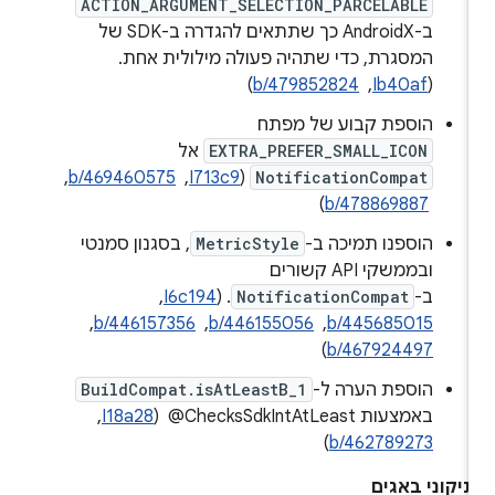
ACTION_ARGUMENT_SELECTION_PARCELABLE
ב-AndroidX כך שתתאים להגדרה ב-SDK של
המסגרת, כדי שתהיה פעולה מילולית אחת.
(
Ib40af
, ‏
b/479852824
)
הוספת קבוע של מפתח
EXTRA_PREFER_SMALL_ICON
אל
NotificationCompat
(
I713c9
, ‏
b/469460575
,
‏
b/478869887
)
הוספנו תמיכה ב-
MetricStyle
, בסגנון סמנטי
ובממשקי API קשורים
ב-
NotificationCompat
. (
I6c194
, ‏
b/445685015
, ‏
b/446155056
, ‏
b/446157356
, ‏
)
b/467924497
הוספת הערה ל-
BuildCompat.isAtLeastB_1
באמצעות ‎ @ChecksSdkIntAtLeast (
I18a28
, ‏
)
b/462789273
יקוני באגים