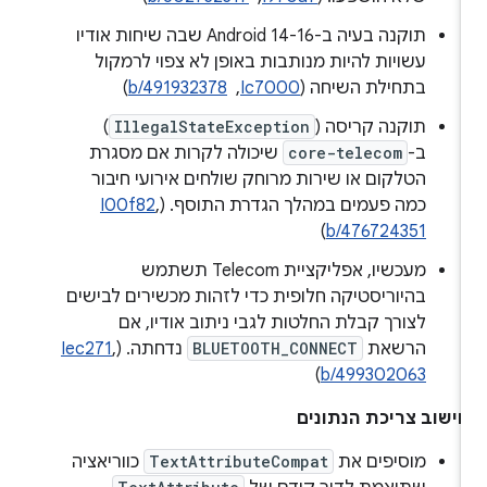
תוקנה בעיה ב-Android 14-16 שבה שיחות אודיו
עשויות להיות מנותבות באופן לא צפוי לרמקול
בתחילת השיחה (
Ic7000
, ‏
b/491932378
)
תוקנה קריסה (
IllegalStateException
)
ב-
core-telecom
שיכולה לקרות אם מסגרת
הטלקום או שירות מרוחק שולחים אירועי חיבור
כמה פעמים במהלך הגדרת התוסף. (
,
I00f82
)
b/476724351
מעכשיו, אפליקציית Telecom תשתמש
בהיוריסטיקה חלופית כדי לזהות מכשירים לבישים
לצורך קבלת החלטות לגבי ניתוב אודיו, אם
הרשאת
BLUETOOTH_CONNECT
נדחתה. (
,
Iec271
)
b/499302063
ישוב צריכת הנתונים
מוסיפים את
TextAttributeCompat
כווריאציה