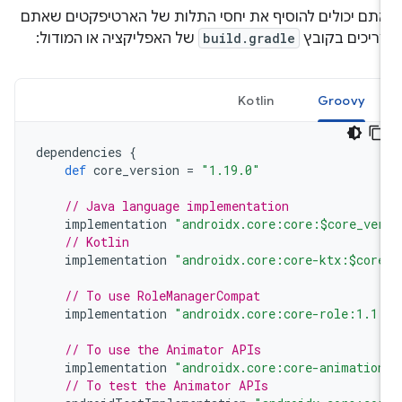
תם יכולים להוסיף את יחסי התלות של הארטיפקטים שאתם
ריכים בקובץ
build.gradle
של האפליקציה או המודול:
Kotlin
Groovy
dependencies
{
def
core_version
=
"1.19.0"
// Java language implementation
implementation
"androidx.core:core:$core_ver
// Kotlin
implementation
"androidx.core:core-ktx:$core
// To use RoleManagerCompat
implementation
"androidx.core:core-role:1.1.
// To use the Animator APIs
implementation
"androidx.core:core-animatio
// To test the Animator APIs