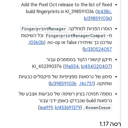
Add the Pixel Oct release to the list of fixed
build fingerprints in KI_398591036 (
I6438c
,
b/398591036
)
הוסרו הפניות למחלקה
FingerprintManager
מ-
FingerprintManagerCompat
וכל השיטות
עודכנו כך שיחזירו false או no-op. ‏(
I0360b
, ‏
)
b/330524057
תיקון קישורי הקוד במסמכים עבור
KI_452390376 (
I9a554
,
b/454020407
)
סימון של גרסאות ספציפיות של פיקסלים כבעיות
שתוקנו. ‫(
I4c751
, ‏
b/398591036
)
נוספה תמיכה בציון רשימה של טביעות אצבע של
גרסאות build שנבדקו באופן ידני עבור
)
Iea9f9
,
b/453691379
. (
KnownIssue
רסה 1
17
.