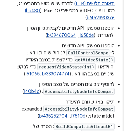
תאורה חלשים (LLB)
לתרחישי שימוש בסטרימינג,
כמו VIDEO_CALL במכשירי Pixel 10. (
Iba480
, ‏
)
b/452390376
הוספנו ממשקי API חדשים לקבלת כיוון המיון
ולהגדרתו (
I658de
, ‏
b/394670064
)
הוספנו ממשקי API חדשים
ל-
CallControlScope
לניהול שיחות וידאו:
getVideoState()
כדי לצפות במצב האודיו
והווידאו ו-
requestVideoState(int)
כדי לבקש
שינויים במצב הווידאו. (
b/333074774
,
I51065
)
להוסיף קבועים חסרים של מצב הסימון
)
I40b4c
. (
AccessibilityNodeInfoCompat
תיקון באג שגורם להיעדר
expanded
AccessibilityNodeInfoCompat
state intdef. ‫(
I75106
, ‏
b/435252704
)
BuildCompat.isAtLeastB1
: הסרה של