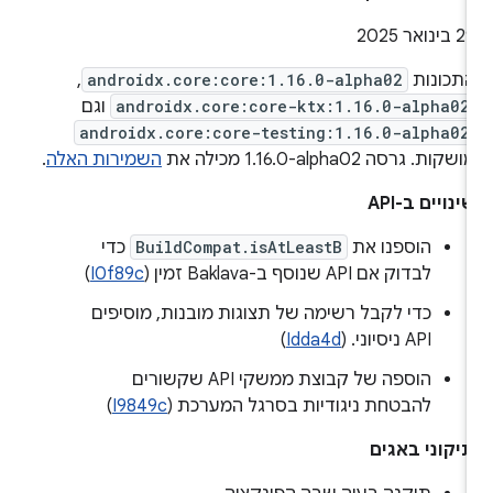
2 בינואר 2025
תכונות
androidx.core:core:1.16.0-alpha02
,
androidx.core:core-ktx:1.16.0-alpha02
וגם
androidx.core:core-testing:1.16.0-alpha02
ושקות. גרסה ‎1.16.0-alpha02 מכילה את
השמירות האלה
.
ינויים ב-API
הוספנו את
BuildCompat.isAtLeastB
כדי
לבדוק אם API שנוסף ב-Baklava זמין (
I0f89c
)
כדי לקבל רשימה של תצוגות מובנות, מוסיפים
API ניסיוני. (
Idda4d
)
הוספה של קבוצת ממשקי API שקשורים
להבטחת ניגודיות בסרגל המערכת (
I9849c
)
יקוני באגים