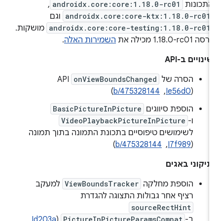
תכונות
androidx.core:core:1.18.0-rc01
,
androidx.core:core-ktx:1.18.0-rc01
וגם
androidx.core:core-testing:1.18.0-rc01
מושקות.
סה ‎1.18.0-rc01 מכילה את
השמירות האלה
.
ינויים ב-API
הסרה של
onViewBoundsChanged
(
Ie56d0
, ‏
b/475328144
)
הוספת סיווגים
BasicPictureInPicture
ו-
VideoPlaybackPictureInPicture
לשימושים טיפוסיים בתכונת התמונה בתוך תמונה
(
I7f989
, ‏
b/475328144
)
יקוני באגים
הוספת מחלקה
ViewBoundsTracker
למעקב
רציף אחר גבולות התצוגה להגדרת
sourceRectHint
ב-
PictureInPictureParamsCompat
(
Id203a
, ‏