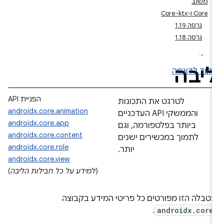
משוב
‫Core ו-Core-ktx
גרסה 1.19
גרסה 1.18
יבה
קוד לדוגמה
הפניית API
לטרגט את התכונות
androidx.core.animation
והממשקי API העדכניים
androidx.core.app
ביותר בפלטפורמה, וגם
androidx.core.content
לתמוך במכשירים ישנים
androidx.core.role
יותר.
androidx.core.view
(
למידע על כל חבילות הליבה
)
טבלה הזו מפורטים כל פריטי המידע בקבוצה
.
androidx.core