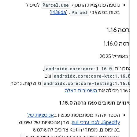
נוספה פונקציית התוסף
Parcel.use
לטיפול
בטוח במשאבי
Parcel
. (
I436da
)
רסה 1
16
.
רסה 1
0
.
16
.
אפריל 2025
תכונות
androidx.core:core:1.16.0
,
androidx.core:core-ktx:1.16.0
וגם
androidx.core:core-testing:1.16.0
מושקות. גרסה
1.16. מכילה את
השמירות האלה
.
ינויים חשובים מאז גרסה 1.15.0
הספרייה הזו משתמשת עכשיו ב
אנוטציות של
JSpecify לגבי ערכי null
, שהן אנוטציות של שימוש
בטיפוסים. מפתחי Kotlin צריכים להשתמש