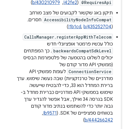
@RequiresApi
(
I42fe2
, ‏
b/430210979
)
תיקון באג שקשור לקבועים של מצב מורחב
AccessibilityNodeInfoCompat
חסרים.
)
I1b1cd
,
b/435252704
(
CallsManager.registerAppWithTelecom
כולל עכשיו פרמטר אופציונלי חדש
backwardsCompatSdkLevel
. כך המפתחים
יכולים לשלוט בהטמעה של פלטפורמת הבסיס
(ממשקי API מדור קודם של
ConnectionService
לעומת ממשקי API
מודרניים של טרנזקציות) שבה נעשה שימוש. ערך
ברירת המחדל הוא 33, כדי להבטיח שייעשה
שימוש בממשקי API מודרניים כברירת מחדל ב-
SDK בגרסה 34 ואילך, אבל אפשר להגדיר ערך
גבוה יותר כדי להשתמש בנתיב מדור קודם
בטווחים ספציפיים של SDK. (
Ib9571
, ‏
)
b/444266242