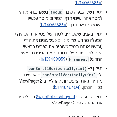
)
b/140656866
(
תיקון של הבעיה שבה
focus
נשאר בדף מחוץ
למסך אחרי שינוי הדף. הפוקוס מוסר עכשיו
כשמשנים את הדף. (
b/140656866
)
תוקן באגים שקשורים לסדר של עסקאות השהיה /
הפעלה מחדש של מינויים כשמשנים את הדף
(עכשיו אנחנו תמיד משהים את הפריט הראשי
הישן לפני שמפעילים מחדש את הפריט הראשי
החדש).
Fragment
(
b/139489059
)
תיקון ל-
canScrollHorizontally(int)
ול-
canScrollVertically(int)
– עכשיו הן
מחזירות את האפשרות להחליק ב-ViewPager2
בכיוון הנתון. (
b/141848404
)
תוקנה בעיה ב-
SwipeRefreshLayout
כדי לשפר
את הפעולה עם ViewPager2.