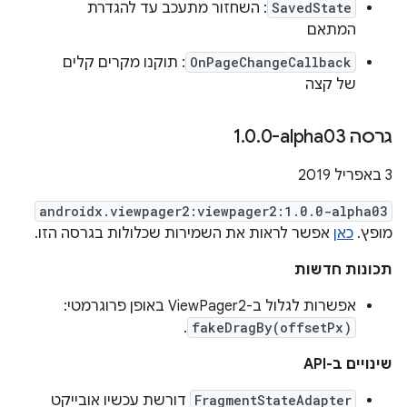
SavedState
: השחזור מתעכב עד להגדרת
המתאם
OnPageChangeCallback
: תוקנו מקרים קלים
של קצה
גרסה ‎1
0-alpha03
.
0
.
‫3 באפריל 2019
androidx.viewpager2:viewpager2:1.0.0-alpha03
מופץ.
כאן
אפשר לראות את השמירות שכלולות בגרסה הזו.
תכונות חדשות
אפשרות לגלול ב-ViewPager2 באופן פרוגרמטי:
.
fakeDragBy(offsetPx)
שינויים ב-API
FragmentStateAdapter
דורשת עכשיו אובייקט