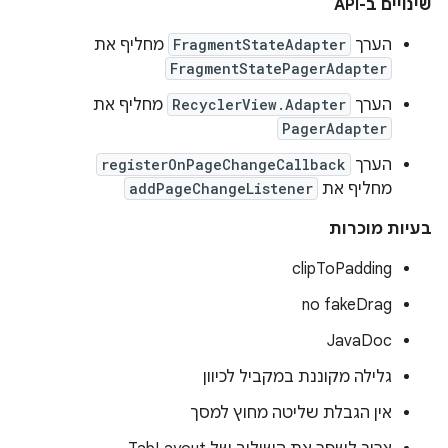
שינויים ב-API
הערך
FragmentStateAdapter
מחליף את
FragmentStatePagerAdapter
הערך
RecyclerView.Adapter
מחליף את
PagerAdapter
הערך
registerOnPageChangeCallback
מחליף את
addPageChangeListener
בעיות מוכרות
clipToPadding
no fakeDrag
JavaDoc
גלילה מקוננת במקביל לכיוון
אין הגבלת שליטה מחוץ למסך