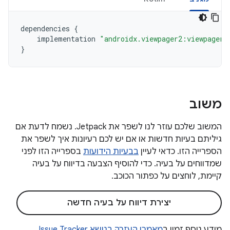
dependencies
{
implementation
"androidx.viewpager2:viewpager2
}
משוב
המשוב שלכם עוזר לנו לשפר את Jetpack. נשמח לדעת אם
גיליתם בעיות חדשות או אם יש לכם רעיונות איך לשפר את
הספרייה הזו. כדאי לעיין
בבעיות הידועות
בספרייה הזו לפני
שמדווחים על בעיה. כדי להוסיף הצבעה בדיווח על בעיה
קיימת, לוחצים על כפתור הכוכב.
יצירת דיווח על בעיה חדשה
מידע נוסף זמין ב
מאמרי העזרה בנושא Issue Tracker
.