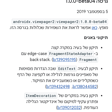
גרסה ‎1
0-beta04
.
0
.
‫5 בספטמבר 2019
androidx.viewpager2:viewpager2:1.0.0-beta04
מופץ.
כאן
אפשר לראות את השמירות שכלולות בגרסה הזו.
תיקוני באגים
תיקון של בעיה במקרה קצה
ב-
FragmentStateAdapter
edge-case עם
b/139095195
)
back stack. (
Fragment
תיקון לבעיה
EditText
שבה הגדרות מסוימות
של מאפיינים גורמות לגלילה או לקפיצה של הדף
כשמקלידים או כשמעבירים את המיקוד.
‫(
b/138044582
, ‏
b/139432498
)
תיקון בעיה במקרים של
ItemDecoration
ופתרון עקיף למיקום של אינדיקטור הגלילה
העודפת. (
b/139012032
)