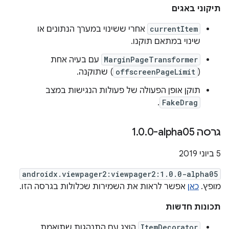
תיקוני באגים
currentItem
אחרי ששינוי במערך הנתונים או
שינוי במתאם תוקנו.
MarginPageTransformer
עם בעיה אחת
(
offscreenPageLimit
) שתוקנה.
תוקן אופן הפעולה של פעולות הנגישות במצב
.
FakeDrag
גרסה ‎1
0-alpha05
.
0
.
‫5 ביוני 2019
androidx.viewpager2:viewpager2:1.0.0-alpha05
מופץ.
כאן
אפשר לראות את השמירות שכלולות בגרסה הזו.
תכונות חדשות
ItemDecorator
הוצג עם התנהגות שתואמת