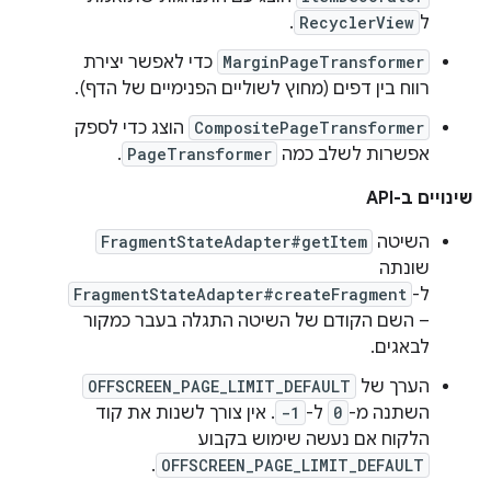
ל
RecyclerView
.
MarginPageTransformer
כדי לאפשר יצירת
רווח בין דפים (מחוץ לשוליים הפנימיים של הדף).
CompositePageTransformer
הוצג כדי לספק
אפשרות לשלב כמה
PageTransformer
.
שינויים ב-API
השיטה
FragmentStateAdapter#getItem
שונתה
ל-
FragmentStateAdapter#createFragment
– השם הקודם של השיטה התגלה בעבר כמקור
לבאגים.
הערך של
OFFSCREEN_PAGE_LIMIT_DEFAULT
השתנה מ-
0
ל-
-1
. אין צורך לשנות את קוד
הלקוח אם נעשה שימוש בקבוע
.
OFFSCREEN_PAGE_LIMIT_DEFAULT