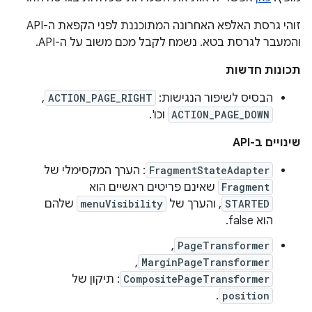
זוהי גרסת האלפא האחרונה המתוכננת לפני הקפאת ה-API
והמעבר לגרסת בטא. נשמח לקבל מכם משוב על ה-API.
תכונות חדשות
הבסיס לשיפור הנגישות:
ACTION_PAGE_RIGHT
,‏
ACTION_PAGE_DOWN
וכו'.
שינויים ב-API
FragmentStateAdapter
: הערך המקסימלי של
Fragment
שאינם פריטים ראשיים הוא
STARTED
, והערך של
menuVisibility
שלהם
הוא false.
,
PageTransformer
,
MarginPageTransformer
CompositePageTransformer
: תיקון של
.
position