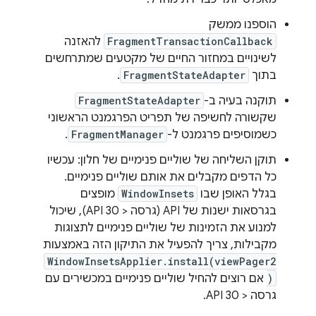
הוספנו ממשק
FragmentTransactionCallback
להאזנה
לשינויים במחזור החיים של מקטעים שמתרחשים
בתוך
FragmentStateAdapter
.
תוקנה בעיה ב-
FragmentStateAdapter
שקשורה לחשיפה של תפריט הפרגמנט הראשוני
כשמוסיפים פרגמנט ל-
FragmentManager
.
תוקן השליחה של שוליים פנימיים של חלון: עכשיו
כל הדפים מקבלים את אותם שוליים פנימיים.
בגלל האופן שבו
WindowInsets
מופצים
בגרסאות ישנות של API (גרסה < API 30), שיכול
למנוע את הזמינות של שוליים פנימיים לתצוגות
מקבילות, צריך להפעיל את התיקון הזה באמצעות
WindowInsetsApplier.install(viewPager2
)
אם רוצים להחיל שוליים פנימיים במכשירים עם
גרסה < API 30.