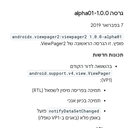
גרסה 1
0-alpha01
.
0
.
‫7 בפברואר 2019
androidx.viewpager2:viewpager2 1.0.0-alpha01
מופץ. זו הגרסה הראשונה של ViewPager2.
תכונות חדשות
בהשוואה לדור הקודם
android.support.v4.view.ViewPager
(VP1):
תמיכה בפריסה מימין לשמאל (RTL)
תמיכה בכיוון אנכי
notifyDataSetChanged
פועל
באופן מלא (באגים ב-VP1 טופלו)