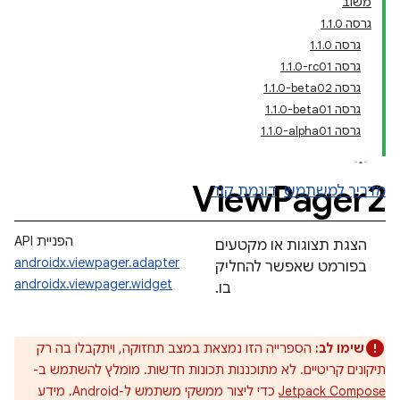
משוב
גרסה 1.1.0
גרסה 1.1.0
גרסה ‎1.1.0-rc01
גרסה ‎1.1.0-beta02
גרסה ‎1.1.0-beta01
גרסה ‎1.1.0-alpha01
View
Pager2
מדריך למשתמש
דוגמת קוד
הפניית API
הצגת תצוגות או מקטעים
androidx.viewpager.adapter
בפורמט שאפשר להחליק
androidx.viewpager.widget
בו.
שימו לב:
הספרייה הזו נמצאת במצב תחזוקה, ויתקבלו בה רק
תיקונים קריטיים. לא מתוכננות תכונות חדשות. מומלץ להשתמש ב-
Jetpack Compose
כדי ליצור ממשקי משתמש ל-Android. מידע