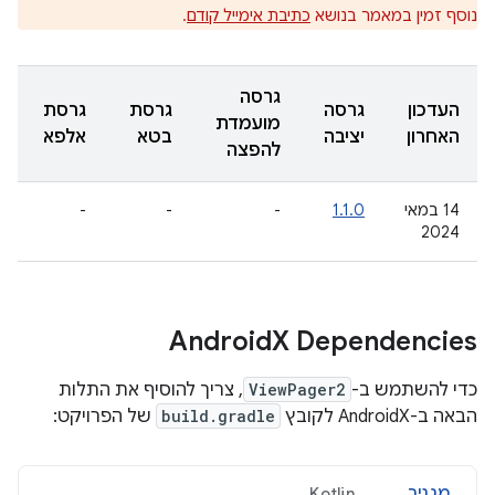
נוסף זמין במאמר בנושא
כתיבת אימייל קודם
.
גרסה
העדכון
גרסה
גרסת
גרסת
מועמדת
האחרון
יציבה
בטא
אלפא
להפצה
‫14 במאי
1.1.0
-
-
-
2024
Android
X Dependencies
כדי להשתמש ב-
ViewPager2
, צריך להוסיף את התלות
הבאה ב-AndroidX לקובץ
build.gradle
של הפרויקט:
מגניב
Kotlin