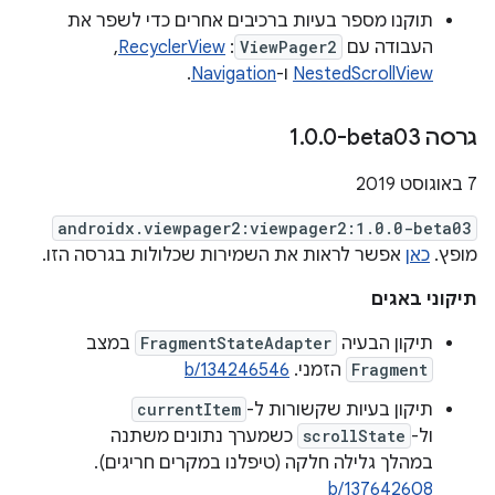
תוקנו מספר בעיות ברכיבים אחרים כדי לשפר את
העבודה עם
ViewPager2
:
RecyclerView
,‏
NestedScrollView
ו-
Navigation
.
גרסה ‎1
0-beta03
.
0
.
‫7 באוגוסט 2019
androidx.viewpager2:viewpager2:1.0.0-beta03
מופץ.
כאן
אפשר לראות את השמירות שכלולות בגרסה הזו.
תיקוני באגים
תיקון הבעיה
FragmentStateAdapter
במצב
Fragment
הזמני.
b/134246546
תיקון בעיות שקשורות ל-
currentItem
ול-
scrollState
כשמערך נתונים משתנה
במהלך גלילה חלקה (טיפלנו במקרים חריגים).
b/137642608