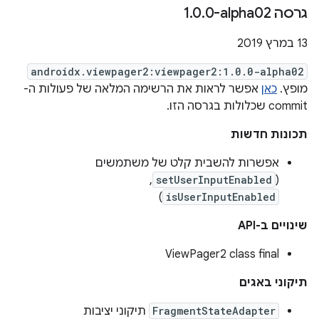
גרסה ‎1
0-alpha02
.
0
.
‫13 במרץ 2019
androidx.viewpager2:viewpager2:1.0.0-alpha02
מופץ.
כאן
אפשר לראות את הרשימה המלאה של פעולות ה-
commit שכלולות בגרסה הזו.
תכונות חדשות
אפשרות להשבית קלט של משתמשים
,
setUserInputEnabled
(
)
isUserInputEnabled
שינויים ב-API
‫ViewPager2 class final
תיקוני באגים
FragmentStateAdapter
תיקוני יציבות