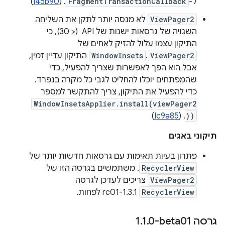
ל-
FragmentTransactionCallback
. (
I45b90
)
ViewPager2
לא מנסה יותר לתקן את השליחה
השגויה של גרסאות ישנות של API ‏ (< 30), כי
התיקון עצמו עלול להזיק לאחים של
ViewPager2
.
WindowInsets
התיקון עדיין זמין,
אבל הוא הפך לאפשרות שצריך להפעיל, כדי
שהמפתחים יוכלו להחליט לגבי כל מקרה בנפרד.
כדי להפעיל את התיקון, צריך להתקשר למספר
WindowInsetsApplier.install(viewPager2
)
Ic9a85
. (
))
תיקוני באגים
פתרון בעיות תאימות עם גרסאות חדשות יותר של
RecyclerView
. משתמשים בגרסה הזו של
ViewPager2
צריכים לעדכן לגרסה
RecyclerView
1.3.1-rc01 לפחות.
גרסה ‎1
0-beta01
.
1
.