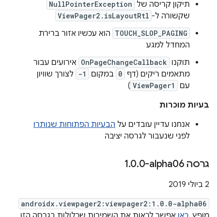
תיקון קריסה של
NullPointerException
שקשורה ל-
ViewPager2.isLayoutRtl
TOUCH_SLOP_PAGING
הוא עכשיו אזור ברירת
המחדל למגע
תוקנו
OnPageChangeCallback
אירועים עבור
מתאמים ריקים (דף
0
במקום
-1
לצורך שוויון
עם
ViewPager1
)
בעיות מוכרות
אנחנו עדיין עובדים על
הבעיות הפתוחות שנותרו
לפני שנעבור לגרסה יציבה
גרסה ‎1
0-alpha06
.
0
.
‫2 ביולי 2019
androidx.viewpager2:viewpager2:1.0.0-alpha06
מופץ.
כאן
אפשר לראות את השמירות שכלולות בגרסה הזו.