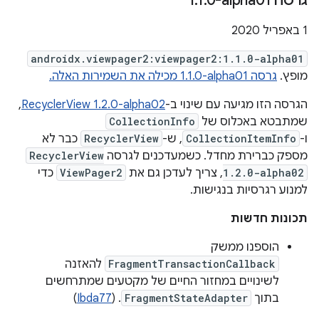
גרסה ‎1
0-alpha01
.
1
.
‫1 באפריל 2020
androidx.viewpager2:viewpager2:1.1.0-alpha01
מופץ.
גרסה ‎1.1.0-alpha01 מכילה את השמירות האלה.
הגרסה הזו מגיעה עם שינוי ב-
RecyclerView 1.2.0-alpha02
,
שמתבטא באכלוס של
CollectionInfo
ו-
CollectionItemInfo
, ש-
RecyclerView
כבר לא
מספק כברירת מחדל. כשמעדכנים לגרסה
RecyclerView
1.2.0-alpha02
, צריך לעדכן גם את
ViewPager2
כדי
למנוע רגרסיות בנגישות.
תכונות חדשות
הוספנו ממשק
FragmentTransactionCallback
להאזנה
לשינויים במחזור החיים של מקטעים שמתרחשים
בתוך
FragmentStateAdapter
. (
Ibda77
)