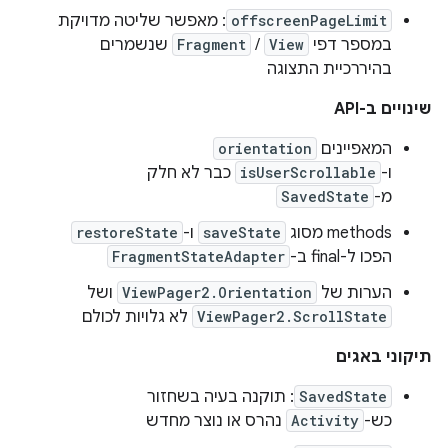
offscreenPageLimit
: מאפשר שליטה מדויקת
במספר דפי
View
/
Fragment
שנשמרים
בהיררכיית התצוגה
שינויים ב-API
המאפיינים
orientation
ו-
isUserScrollable
כבר לא חלק
מ-
SavedState
‫methods מסוג
saveState
ו-
restoreState
הפכו ל-final ב-
FragmentStateAdapter
הערות של
ViewPager2.Orientation
ושל
ViewPager2.ScrollState
לא גלויות לכולם
תיקוני באגים
SavedState
: תוקנה בעיה בשחזור
כש-
Activity
נהרס או נוצר מחדש