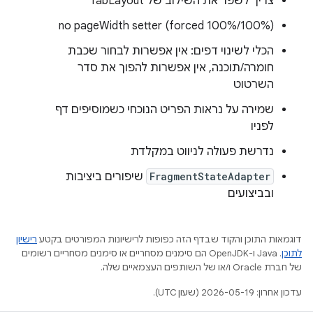
צריך לשפר את השילוב של TabLayout
no pageWidth setter (forced 100%/100%)
הכלי לשינוי דפים: אין אפשרות לבחור שכבת
חומרה/תוכנה, אין אפשרות להפוך את סדר
השרטוט
שמירה על נראות הפריט הנוכחי כשמוסיפים דף
לפניו
נדרשת פעולה לניווט במקלדת
FragmentStateAdapter
שיפורים ביציבות
ובביצועים
דוגמאות התוכן והקוד שבדף הזה כפופות לרישיונות המפורטים בקטע
רישיון
לתוכן
.‏ Java ו-OpenJDK הם סימנים מסחריים או סימנים מסחריים רשומים
של חברת Oracle ו/או של השותפים העצמאיים שלה.
עדכון אחרון: 2026-05-19 (שעון UTC).