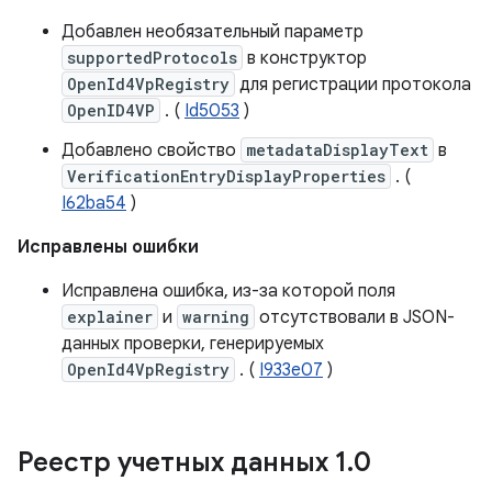
Добавлен необязательный параметр
supportedProtocols
в конструктор
OpenId4VpRegistry
для регистрации протокола
OpenID4VP
. (
Id5053
)
Добавлено свойство
metadataDisplayText
в
VerificationEntryDisplayProperties
. (
I62ba54
)
Исправлены ошибки
Исправлена ​​ошибка, из-за которой поля
explainer
и
warning
отсутствовали в JSON-
данных проверки, генерируемых
OpenId4VpRegistry
. (
I933e07
)
Реестр учетных данных 1
.
0