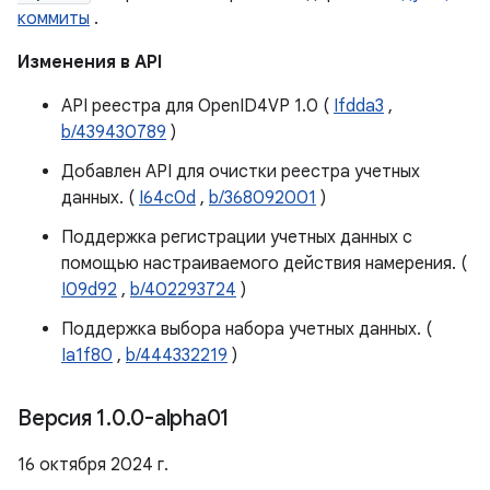
коммиты
.
Изменения в API
API реестра для OpenID4VP 1.0 (
Ifdda3
,
b/439430789
)
Добавлен API для очистки реестра учетных
данных. (
I64c0d
,
b/368092001
)
Поддержка регистрации учетных данных с
помощью настраиваемого действия намерения. (
I09d92
,
b/402293724
)
Поддержка выбора набора учетных данных. (
Ia1f80
,
b/444332219
)
Версия 1
.
0
.
0-alpha01
16 октября 2024 г.