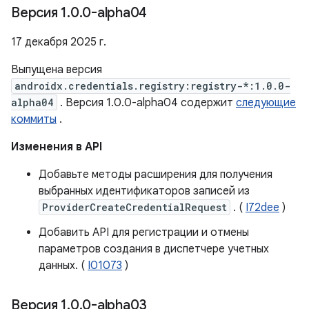
Версия 1
.
0
.
0-alpha04
17 декабря 2025 г.
Выпущена версия
androidx.credentials.registry:registry-*:1.0.0-
alpha04
. Версия 1.0.0-alpha04 содержит
следующие
коммиты
.
Изменения в API
Добавьте методы расширения для получения
выбранных идентификаторов записей из
ProviderCreateCredentialRequest
. (
I72dee
)
Добавить API для регистрации и отмены
параметров создания в диспетчере учетных
данных. (
I01073
)
Версия 1
.
0
.
0-alpha03