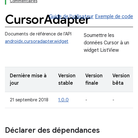
Commentaires
Cursor
Adapter
Guide de l'utilisateur
Exemple de code
Documents de référence de l'API
Soumettre les
androidx.cursoradapter.widget
données Cursor à un
widget ListView
Dernière mise à
Version
Version
Version
jour
stable
finale
bêta
21 septembre 2018
1.0.0
-
-
Déclarer des dépendances