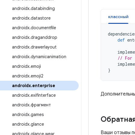
androidx
.
databinding
классный
androidx
.
datastore
androidx
.
documentfile
dependencie
androidx
.
draganddrop
def
ent
androidx
.
drawerlayout
impleme
androidx
.
dynamicanimation
// For 
impleme
androidx
.
emoji
}
androidx
.
emoji2
androidx
.
enterprise
Дополнительны
androidx
.
exifinterface
androidx
.
фрагмент
androidx
.
games
Обратная
androidx
.
glance
Ваши отзывы п
androidx
.
glance
.
wear