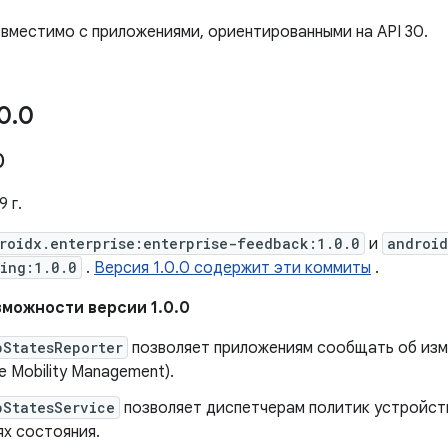
овместимо с приложениями, ориентированными на API 30.
0
.
0
0
 г.
roidx.enterprise:enterprise-feedback:1.0.0
и
android
ing:1.0.0
.
Версия 1.0.0 содержит эти коммиты
.
можности версии 1.0.0
pStatesReporter
позволяет приложениям сообщать об изм
se Mobility Management).
pStatesService
позволяет диспетчерам политик устройст
ях состояния.