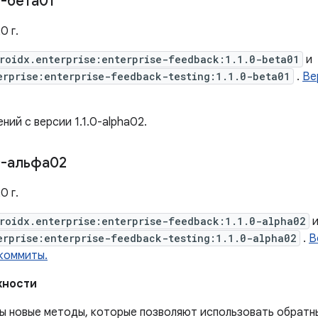
-бета01
0 г.
roidx.enterprise:enterprise-feedback:1.1.0-beta01
и
erprise:enterprise-feedback-testing:1.1.0-beta01
.
Ве
ний с версии 1.1.0-alpha02.
-альфа02
0 г.
roidx.enterprise:enterprise-feedback:1.1.0-alpha02
erprise:enterprise-feedback-testing:1.1.0-alpha02
.
В
коммиты.
жности
ы новые методы, которые позволяют использовать обратны