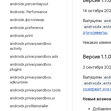
Версия 1
.
1
.
0
androidx
.
percentlayout
14 октября 202
Androidx
.
Performance
androidx
.
фотопикер
Выпущены
and
androidx.ent
androidx
.
preference
эти коммиты.
androidx
.
print
Никаких измене
androidx
.
privacysandbox
.
activity
Версия 1
.
1
.
0
androidx
.
privacysandbox
.
ads
androidx
.
privacysandbox
.
2 сентября 202
plugins
Выпущены
and
androidx
.
privacysandbox
.
sdkruntime
androidx.ent
содержит эти 
androidx
.
privacysandbox
.
tools
androidx
.
privacysandbox
.
ui
Новые возмо
androidx
.
profileinstaller
Добавлен