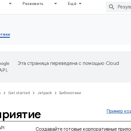
Развивать
Ещё
отеки
Эта страница переведена с помощью
Cloud
 API
.
s
Get started
Jetpack
Библиотеки
приятие
Пример ко
PI
Создавайте готовые корпоративные прило