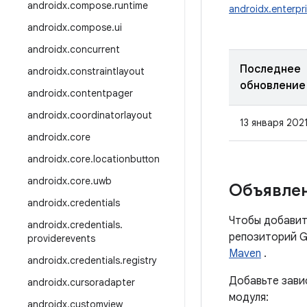
androidx
.
compose
.
runtime
androidx.enterpr
androidx
.
compose
.
ui
androidx
.
concurrent
Последнее
androidx
.
constraintlayout
обновление
androidx
.
contentpager
androidx
.
coordinatorlayout
13 января 2021
androidx
.
core
androidx
.
core
.
locationbutton
androidx
.
core
.
uwb
Объявлен
androidx
.
credentials
Чтобы добавит
androidx
.
credentials
.
репозиторий G
providerevents
Maven
.
androidx
.
credentials
.
registry
Добавьте зави
androidx
.
cursoradapter
модуля:
androidx
.
customview