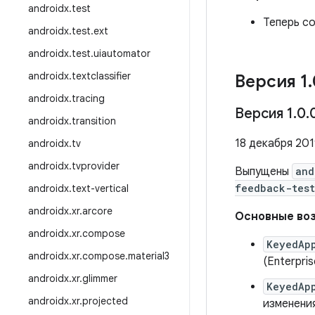
androidx
.
test
Теперь с
androidx
.
test
.
ext
androidx
.
test
.
uiautomator
androidx
.
textclassifier
Версия 1
.
androidx
.
tracing
Версия 1
.
0
.
androidx
.
transition
18 декабря 2019
androidx
.
tv
androidx
.
tvprovider
Выпущены
and
feedback-test
androidx
.
text-vertical
androidx
.
xr
.
arcore
Основные воз
androidx
.
xr
.
compose
KeyedAp
androidx
.
xr
.
compose
.
material3
(Enterpri
androidx
.
xr
.
glimmer
KeyedAp
androidx
.
xr
.
projected
изменени