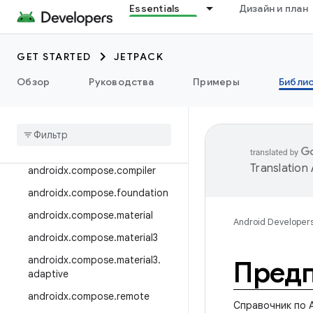
Essentials
Дизайн и план
androidx.camera.viewfinder
androidx.car
GET STARTED
JETPACK
androidx.car.app
androidx.cardview
Обзор
Руководства
Примеры
Библи
androidx
.
коллекция
androidx
.
compose
androidx
.
compose
.
animation
Translation
androidx
.
compose
.
compiler
androidx
.
compose
.
foundation
androidx
.
compose
.
material
Android Developer
androidx
.
compose
.
material3
androidx
.
compose
.
material3
.
Пред
adaptive
androidx
.
compose
.
remote
Справочник по A