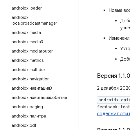
androidx
.
loader
Новые во
androidx
.
Доба
localbroadcastmanager
успе
androidx
.
media
Изменени
androidx
.
media3
Уста
androidx
.
mediarouter
Доба
androidx
.
metrics
androidx
.
multidex
Версия 1
.
1
.
0
androidx
.
navigation
2 декабря 2020
androidx
.
навигация3
androidx
.
навигациясобытие
androidx.ent
feedback-test
androidx
.
paging
содержит эти 
androidx
.
палитра
androidx
.
pdf