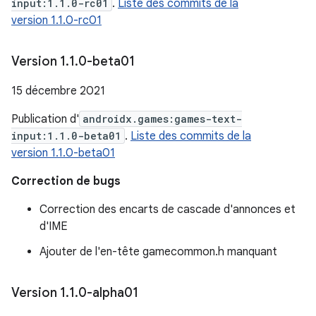
input:1.1.0-rc01
.
Liste des commits de la
version 1.1.0-rc01
Version 1
.
1
.
0-beta01
15 décembre 2021
Publication d'
androidx.games:games-text-
input:1.1.0-beta01
.
Liste des commits de la
version 1.1.0-beta01
Correction de bugs
Correction des encarts de cascade d'annonces et
d'IME
Ajouter de l'en-tête gamecommon.h manquant
Version 1
.
1
.
0-alpha01