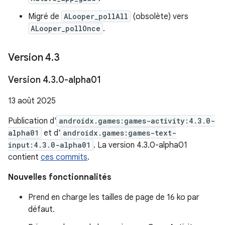
Migré de
ALooper_pollAll
(obsolète) vers
ALooper_pollOnce
.
Version 4
.
3
Version 4
.
3
.
0-alpha01
13 août 2025
Publication d'
androidx.games:games-activity:4.3.0-
alpha01
et d'
androidx.games:games-text-
input:4.3.0-alpha01
. La version 4.3.0-alpha01
contient
ces commits
.
Nouvelles fonctionnalités
Prend en charge les tailles de page de 16 ko par
défaut.