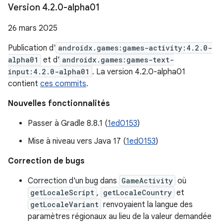
Version 4
.
2
.
0-alpha01
26 mars 2025
Publication d'
androidx.games:games-activity:4.2.0-
alpha01
et d'
androidx.games:games-text-
input:4.2.0-alpha01
. La version 4.2.0-alpha01
contient
ces commits
.
Nouvelles fonctionnalités
Passer à Gradle 8.8.1 (
1ed0153
)
Mise à niveau vers Java 17 (
1ed0153
)
Correction de bugs
Correction d'un bug dans
GameActivity
où
getLocaleScript
,
getLocaleCountry
et
getLocaleVariant
renvoyaient la langue des
paramètres régionaux au lieu de la valeur demandée