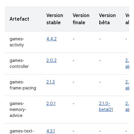
Version
Version
Version
Ver
Artefact
stable
finale
bêta
alp
games-
4.4.2
-
-
-
activity
games-
2.0.2
-
-
2.3.
controller
alp
games-
2.1.3
-
-
2.3.
frame-pacing
alp
games-
2.0.1
-
2.1.0-
2.3.
memory-
beta01
alp
advice
games-text-
4.3.1
-
-
-