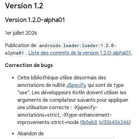
Version 1
.
2
Version 1
.
2
.
0-alpha01
1er juillet 2026
Publication de
androidx.loader:loader:1.2.0-
alpha01
.
Liste des commits de la version 1.2.0-alpha01.
Correction de bugs
Cette bibliothèque utilise désormais des
annotations de nullité
JSpecify
, qui sont de type
"use". Les développeurs Kotlin doivent utiliser les
arguments de compilateur suivants pour appliquer
une utilisation correcte : -Xjspecify-
annotations=strict, -Xtype-enhancement-
improvements-strict-mode (
Ib5eb3
,
b/326456246
)
Abandon de