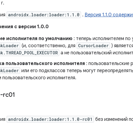
г.
сия
androidx.loader:loader:1.1.0
.
Версия 1.1.0 содерж
ения с версии 1.0.0
ие исполнителя по умолчанию
: теперь исполнителем по
skLoader
(и, соответственно, для
CursorLoader
) являетс
sk.THREAD_POOL_EXECUTOR
а не пользовательский исполнит
а пользовательского исполнителя
: пользовательские 
skLoader
или его подклассов теперь могут переопределят
и пользовательского исполнителя.
-rc01
сия
androidx.loader:loader:1.1.0-rc01
без изменений п