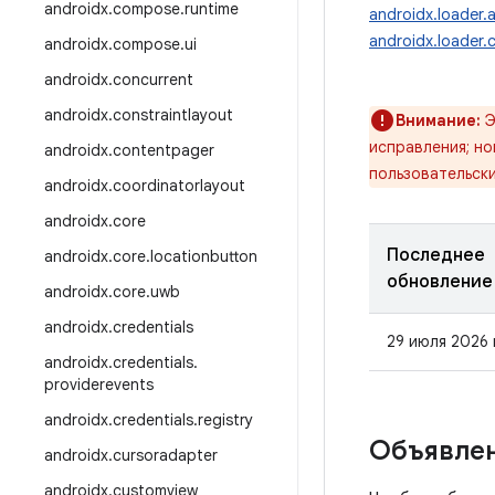
androidx
.
compose
.
runtime
androidx.loader.
androidx.loader.
androidx
.
compose
.
ui
androidx
.
concurrent
androidx
.
constraintlayout
Внимание:
Э
исправления; н
androidx
.
contentpager
пользовательск
androidx
.
coordinatorlayout
androidx
.
core
Последнее
androidx
.
core
.
locationbutton
обновление
androidx
.
core
.
uwb
androidx
.
credentials
29 июля 2026 
androidx
.
credentials
.
providerevents
androidx
.
credentials
.
registry
Объявлен
androidx
.
cursoradapter
androidx
.
customview