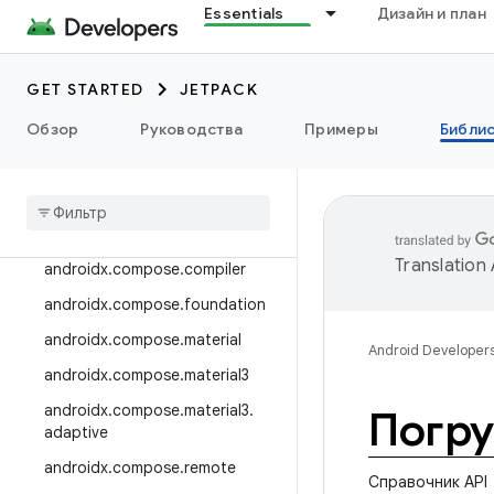
Essentials
Дизайн и план
androidx.camera.viewfinder
androidx.car
GET STARTED
JETPACK
androidx.car.app
androidx.cardview
Обзор
Руководства
Примеры
Библи
androidx
.
коллекция
androidx
.
compose
androidx
.
compose
.
animation
Translation
androidx
.
compose
.
compiler
androidx
.
compose
.
foundation
androidx
.
compose
.
material
Android Developer
androidx
.
compose
.
material3
androidx
.
compose
.
material3
.
Погр
adaptive
androidx
.
compose
.
remote
Справочник API