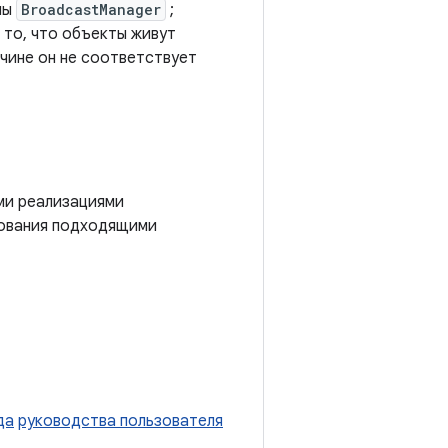
мы
BroadcastManager
;
 то, что объекты живут
ичине он не соответствует
ми реализациями
зования подходящими
да
руководства пользователя