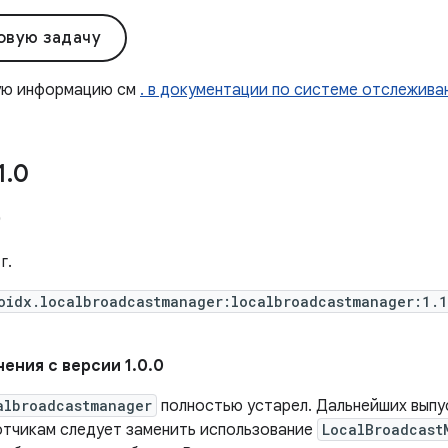
овую задачу
ую информацию см
. в документации по системе отслежива
1
.
0
0
г.
oidx.localbroadcastmanager:localbroadcastmanager:1.1
ения с версии 1.0.0
albroadcastmanager
полностью устарел. Дальнейших выпу
отчикам следует заменить использование
LocalBroadcast