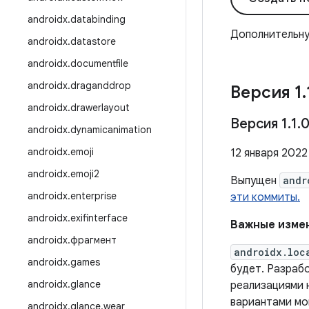
androidx
.
databinding
Дополнительн
androidx
.
datastore
androidx
.
documentfile
androidx
.
draganddrop
Версия 1
.
androidx
.
drawerlayout
Версия 1
.
1
.
androidx
.
dynamicanimation
androidx
.
emoji
12 января 2022 
androidx
.
emoji2
Выпущен
andr
androidx
.
enterprise
эти коммиты.
androidx
.
exifinterface
Важные измен
androidx
.
фрагмент
androidx.loc
androidx
.
games
будет. Разраб
androidx
.
glance
реализациями 
вариантами мо
androidx
.
glance
.
wear