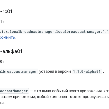
-rc01
 г.
oidx.localbroadcastmanager:localbroadcastmanager:1.
коммиты.
-альфа01
 г.
albroadcastmanager
устарел в версии
1.1.0-alpha01
.
oadcastManager
— это шина событий всего приложения, ко
в вашем приложении; любой компонент может прослушивать
та.