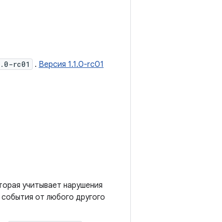
1.0-rc01
.
Версия 1.1.0-rc01
торая учитывает нарушения
 события от любого другого