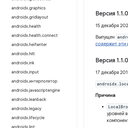
androidx
.
graphics
Версия 1
.
1
.
0
androidx
.
gridlayout
15 декабря 2021
androidx
.
health
androidx
.
health
.
connect
Выпущен
andr
содержит эти 
androidx
.
heifwriter
androidx
.
hilt
Версия 1
.
1
.
0
androidx
.
ink
androidx
.
input
17 декабря 2018
androidx
.
интерполятор
androidx.loc
androidx
.
javascriptengine
Причина
androidx
.
leanback
LocalBr
androidx
.
legacy
уровней 
androidx
.
lifecycle
компонен
androidx
.
lint