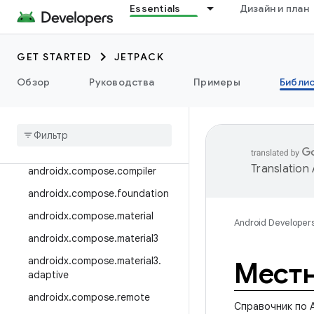
Essentials
Дизайн и план
androidx.camera.viewfinder
androidx.car
GET STARTED
JETPACK
androidx.car.app
androidx.cardview
Обзор
Руководства
Примеры
Библи
androidx
.
коллекция
androidx
.
compose
androidx
.
compose
.
animation
Translation
androidx
.
compose
.
compiler
androidx
.
compose
.
foundation
androidx
.
compose
.
material
Android Developer
androidx
.
compose
.
material3
androidx
.
compose
.
material3
.
Мест
adaptive
androidx
.
compose
.
remote
Справочник по A