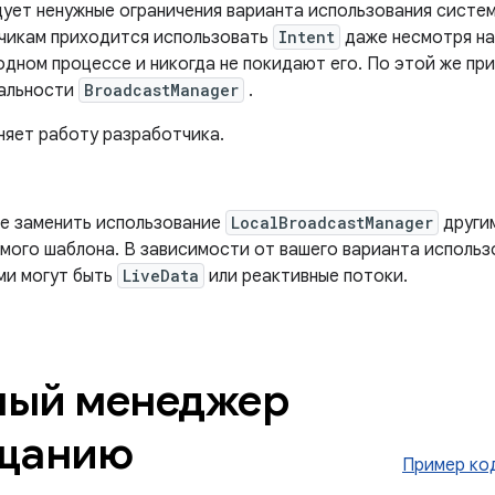
дует ненужные ограничения варианта использования систе
чикам приходится использовать
Intent
даже несмотря на
одном процессе и никогда не покидают его. По этой же пр
альности
BroadcastManager
.
няет работу разработчика.
е заменить использование
LocalBroadcastManager
други
мого шаблона. В зависимости от вашего варианта исполь
ми могут быть
LiveData
или реактивные потоки.
ный менеджер
ещанию
Пример ко