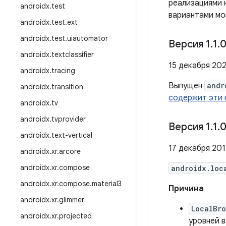
реализациями 
androidx
.
test
вариантами мо
androidx
.
test
.
ext
androidx
.
test
.
uiautomator
Версия 1
.
1
.
0
androidx
.
textclassifier
15 декабря 2021
androidx
.
tracing
Выпущен
andr
androidx
.
transition
содержит эти 
androidx
.
tv
androidx
.
tvprovider
Версия 1
.
1
.
0
androidx
.
text-vertical
17 декабря 2018
androidx
.
xr
.
arcore
androidx
.
xr
.
compose
androidx.loc
androidx
.
xr
.
compose
.
material3
Причина
androidx
.
xr
.
glimmer
LocalBr
androidx
.
xr
.
projected
уровней 