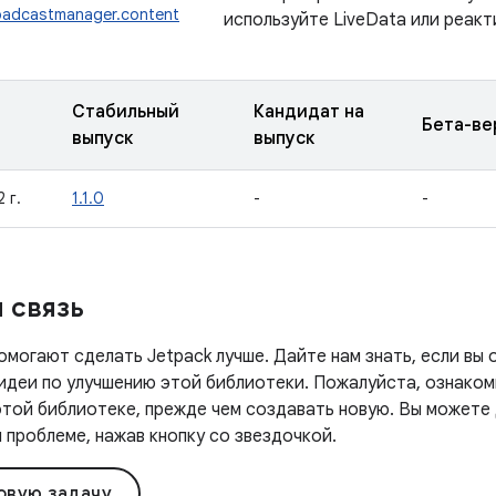
roadcastmanager.content
используйте LiveData или реакт
Стабильный
Кандидат на
Бета-ве
выпуск
выпуск
 г.
1.1.0
-
-
 связь
омогают сделать Jetpack лучше. Дайте нам знать, если вы
ь идеи по улучшению этой библиотеки. Пожалуйста, ознако
этой библиотеке, прежде чем создавать новую. Вы можете 
проблеме, нажав кнопку со звездочкой.
овую задачу