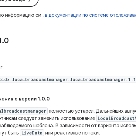
ую информацию см
. в документации по системе отслежива
1
.
0
0
г.
oidx.localbroadcastmanager:localbroadcastmanager:1.1
ения с версии 1.0.0
albroadcastmanager
полностью устарел. Дальнейших выпу
отчикам следует заменить использование
LocalBroadcast
наблюдаемого шаблона. В зависимости от варианта испол
гут быть
LiveData
или реактивные потоки.