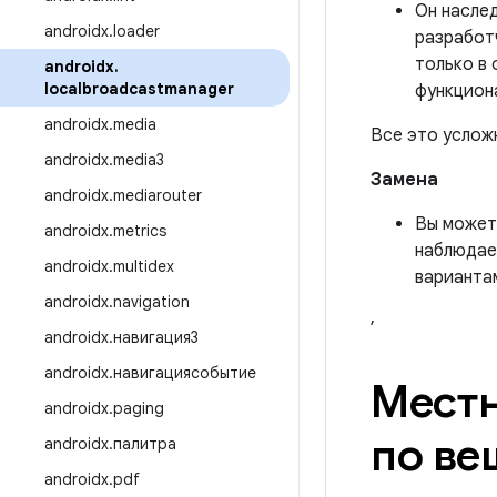
Он насле
androidx
.
loader
разработ
только в 
androidx
.
localbroadcastmanager
функцион
androidx
.
media
Все это услож
androidx
.
media3
Замена
androidx
.
mediarouter
Вы может
androidx
.
metrics
наблюдае
androidx
.
multidex
варианта
androidx
.
navigation
,
androidx
.
навигация3
androidx
.
навигациясобытие
Мест
androidx
.
paging
по в
androidx
.
палитра
androidx
.
pdf