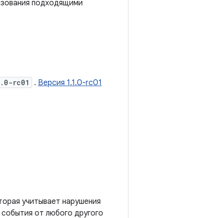
ьзования подходящими
1.0-rc01
.
Версия 1.1.0-rc01
торая учитывает нарушения
 события от любого другого