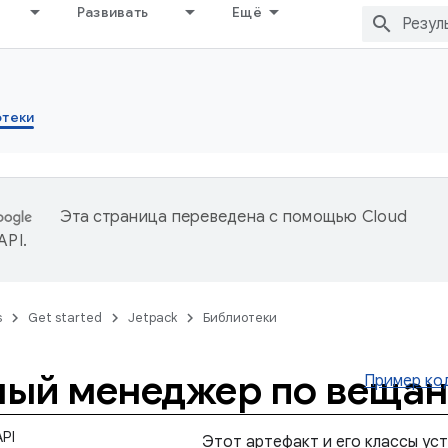
Развивать
Ещё
отеки
Эта страница переведена с помощью
Cloud
 API
.
s
Get started
Jetpack
Библиотеки
ный менеджер по веща
Пример ко
PI
Этот артефакт и его классы ус