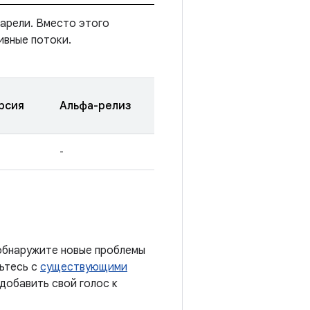
тарели. Вместо этого
ивные потоки.
рсия
Альфа-релиз
-
 обнаружите новые проблемы
мьтесь с
существующими
добавить свой голос к