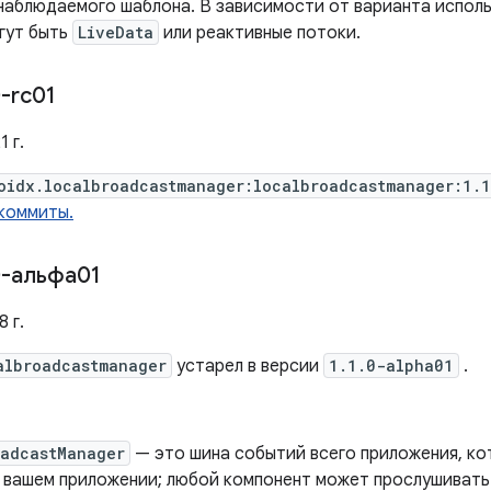
наблюдаемого шаблона. В зависимости от варианта испол
гут быть
LiveData
или реактивные потоки.
-rc01
 г.
oidx.localbroadcastmanager:localbroadcastmanager:1.
коммиты.
-альфа01
 г.
albroadcastmanager
устарел в версии
1.1.0-alpha01
.
oadcastManager
— это шина событий всего приложения, ко
в вашем приложении; любой компонент может прослушивать