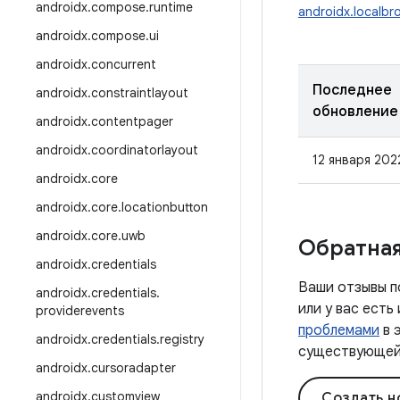
androidx
.
compose
.
runtime
androidx.localb
androidx
.
compose
.
ui
androidx
.
concurrent
Последнее
androidx
.
constraintlayout
обновление
androidx
.
contentpager
androidx
.
coordinatorlayout
12 января 2022
androidx
.
core
androidx
.
core
.
locationbutton
androidx
.
core
.
uwb
Обратная
androidx
.
credentials
Ваши отзывы п
androidx
.
credentials
.
или у вас ест
providerevents
проблемами
в 
androidx
.
credentials
.
registry
существующей 
androidx
.
cursoradapter
androidx
.
customview
Создать н