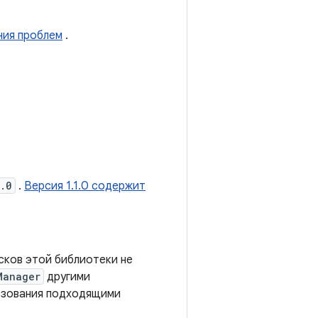
ния проблем
.
.0
.
Версия 1.1.0 содержит
сков этой библиотеки не
Manager
другими
ьзования подходящими