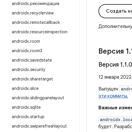
androidx
.
рекомендация
Создать н
androidx
.
recyclerview
androidx
.
remotecallback
Дополнительн
androidx
.
resourceinspection
androidx
.
room
Версия 1
.
androidx
.
room3
androidx
.
savedstate
Версия 1
.
1
.
androidx
.
security
12 января 2022 
androidx
.
sharetarget
androidx
.
slice
Выпущен
andr
эти коммиты.
androidx
.
slidingpanelayout
androidx
.
sqlite
Важные измен
androidx
.
startup
androidx.loc
androidx
.
swiperefreshlayout
будет. Разраб