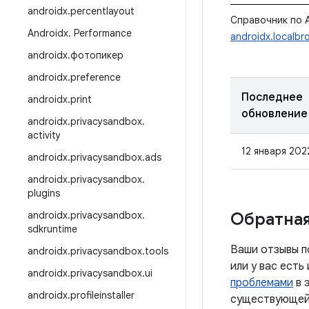
androidx
.
percentlayout
Справочник по A
Androidx
.
Performance
androidx.localb
androidx
.
фотопикер
androidx
.
preference
Последнее
androidx
.
print
обновление
androidx
.
privacysandbox
.
activity
12 января 2022
androidx
.
privacysandbox
.
ads
androidx
.
privacysandbox
.
plugins
androidx
.
privacysandbox
.
Обратная
sdkruntime
Ваши отзывы п
androidx
.
privacysandbox
.
tools
или у вас ест
androidx
.
privacysandbox
.
ui
проблемами
в 
androidx
.
profileinstaller
существующей 