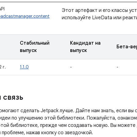
PI
Этот артефакт и его классы ус
roadcastmanager.content
используйте LiveData или реакт
Стабильный
Кандидат на
Бета-ве
выпуск
выпуск
 г.
1.1.0
-
-
 связь
омогают сделать Jetpack лучше. Дайте нам знать, если вы
ь идеи по улучшению этой библиотеки. Пожалуйста, ознако
этой библиотеке, прежде чем создавать новую. Вы можете 
проблеме, нажав кнопку со звездочкой.