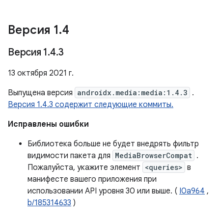
Версия 1
.
4
Версия 1
.
4
.
3
13 октября 2021 г.
Выпущена версия
androidx.media:media:1.4.3
.
Версия 1.4.3 содержит следующие коммиты.
Исправлены ошибки
Библиотека больше не будет внедрять фильтр
видимости пакета для
MediaBrowserCompat
.
Пожалуйста, укажите элемент
<queries>
в
манифесте вашего приложения при
использовании API уровня 30 или выше. (
I0a964
,
b/185314633
)