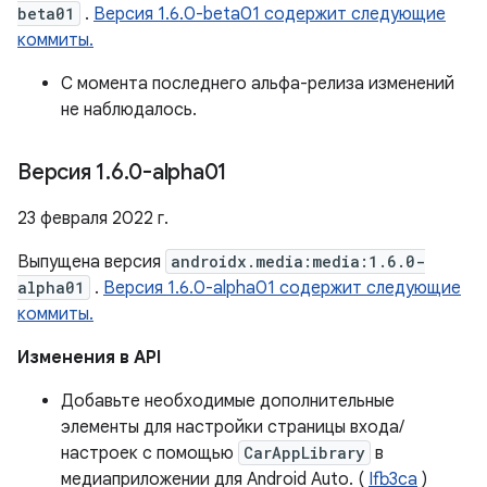
beta01
.
Версия 1.6.0-beta01 содержит следующие
коммиты.
С момента последнего альфа-релиза изменений
не наблюдалось.
Версия 1
.
6
.
0-alpha01
23 февраля 2022 г.
Выпущена версия
androidx.media:media:1.6.0-
alpha01
.
Версия 1.6.0-alpha01 содержит следующие
коммиты.
Изменения в API
Добавьте необходимые дополнительные
элементы для настройки страницы входа/
настроек с помощью
CarAppLibrary
в
медиаприложении для Android Auto. (
Ifb3ca
)