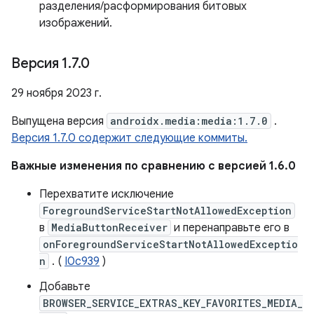
разделения/расформирования битовых
изображений.
Версия 1
.
7
.
0
29 ноября 2023 г.
Выпущена версия
androidx.media:media:1.7.0
.
Версия 1.7.0 содержит следующие коммиты.
Важные изменения по сравнению с версией 1.6.0
Перехватите исключение
ForegroundServiceStartNotAllowedException
в
MediaButtonReceiver
и перенаправьте его в
onForegroundServiceStartNotAllowedExceptio
n
. (
I0c939
)
Добавьте
BROWSER_SERVICE_EXTRAS_KEY_FAVORITES_MEDIA_