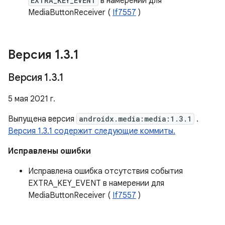
EXTRA_KEY_EVENT
в намерении для
MediaButtonReceiver (
If7557
)
Версия 1
.
3
.
1
Версия 1
.
3
.
1
5 мая 2021 г.
Выпущена версия
androidx.media:media:1.3.1
.
Версия 1.3.1 содержит следующие коммиты.
Исправлены ошибки
Исправлена ​​ошибка отсутствия события
EXTRA_KEY_EVENT в намерении для
MediaButtonReceiver (
If7557
)