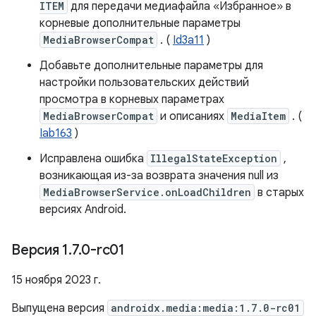
ITEM
для передачи медиафайла «Избранное» в
корневые дополнительные параметры
MediaBrowserCompat
. (
Id3a11
)
Добавьте дополнительные параметры для
настройки пользовательских действий
просмотра в корневых параметрах
MediaBrowserCompat
и описаниях
MediaItem
. (
Iab163
)
Исправлена ​​ошибка
IllegalStateException
,
возникающая из-за возврата значения null из
MediaBrowserService.onLoadChildren
в старых
версиях Android.
Версия 1
.
7
.
0-rc01
15 ноября 2023 г.
Выпущена версия
androidx.media:media:1.7.0-rc01