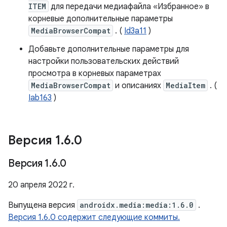
ITEM
для передачи медиафайла «Избранное» в
корневые дополнительные параметры
MediaBrowserCompat
. (
Id3a11
)
Добавьте дополнительные параметры для
настройки пользовательских действий
просмотра в корневых параметрах
MediaBrowserCompat
и описаниях
MediaItem
. (
Iab163
)
Версия 1
.
6
.
0
Версия 1
.
6
.
0
20 апреля 2022 г.
Выпущена версия
androidx.media:media:1.6.0
.
Версия 1.6.0 содержит следующие коммиты.