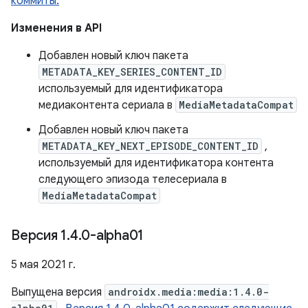
коммиты.
Изменения в API
Добавлен новый ключ пакета
METADATA_KEY_SERIES_CONTENT_ID
используемый для идентификатора
медиаконтента сериала в
MediaMetadataCompat
Добавлен новый ключ пакета
METADATA_KEY_NEXT_EPISODE_CONTENT_ID
,
используемый для идентификатора контента
следующего эпизода телесериала в
MediaMetadataCompat
Версия 1
.
4
.
0-alpha01
5 мая 2021 г.
Выпущена версия
androidx.media:media:1.4.0-