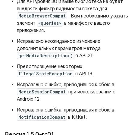
Для API уровня 30 и выше библиотека не будет
внедрять фильтр видимости пакета для
MediaBrowserCompat
. Вам необходимо указать
элемент
<queries>
в манифесте вашего
приложения.
Исправлено неожиданное изменение
дополнительных параметров метода
getMediaDescription()
в API 21.
Предотвращение некоторых
IllegalStateException
в API 19.
Исправлена ​​ошибка, приводившая к сбою в
MediaSessionCompat
при использовании с
Android 12.
Исправлена ​​ошибка, приводившая к сбою в
NotificationCompat
в KitKat.
Версия 1
.
5
.
0-rc01