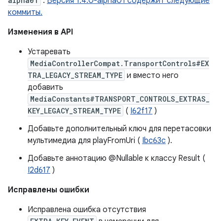
alpha01
.
Версия 1.4.0-alpha01 содержит следующие
коммиты.
Изменения в API
Устаревать
MediaControllerCompat.TransportControls#EX
TRA_LEGACY_STREAM_TYPE
и вместо него
добавить
MediaConstants#TRANSPORT_CONTROLS_EXTRAS_
KEY_LEGACY_STREAM_TYPE
(
I62f17
)
Добавьте дополнительный ключ для перетасовки
мультимедиа для playFromUri (
Ibc63c
).
Добавьте аннотацию @Nullable к классу Result (
I2d617
)
Исправлены ошибки
Исправлена ​​ошибка отсутствия