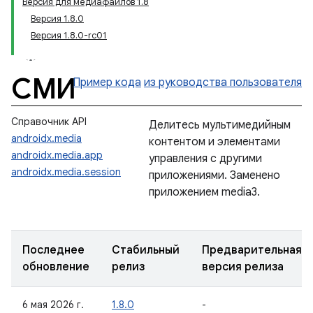
Версия для медиафайлов 1.8
Версия 1.8.0
Версия 1.8.0-rc01
СМИ
Пример кода
из руководства пользователя
Справочник API
Делитесь мультимедийным
androidx.media
контентом и элементами
androidx.media.app
управления с другими
androidx.media.session
приложениями. Заменено
приложением media3.
Последнее
Стабильный
Предварительная
обновление
релиз
версия релиза
6 мая 2026 г.
1.8.0
-