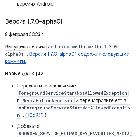
версиях Android.
Версия 1
.
7
.
0-alpha01
8 февраля 2023 г.
Выпущена версия
androidx.media:media:1.7.0-
alpha01
.
Версия 1.7.0-alpha01 содержит следующие
коммиты.
Новые функции
Перехватите исключение
ForegroundServiceStartNotAllowedException
в
MediaButtonReceiver
и перенаправьте его в
onForegroundServiceStartNotAllowedExceptio
n
. (
I0c939
)
Добавьте
BROWSER_SERVICE_EXTRAS_KEY_FAVORITES_MEDIA_