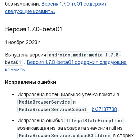
без изменений.
Версия 1.7.0-rc01 содержит
следующие коммиты.
Версия 1
.
7
.
0-beta01
1 ноября 2023 г.
Выпущена версия
androidx.media:media:1.7.0-
beta01
.
Версия 1.7.0-beta01 содержит следующие
коммиты.
Исправлены ошибки
Исправлена ​​потенциальная утечка памяти в
MediaBrowserService
и
MediaBrowserServiceCompat
.
b/37137738
.
Исправлена ​​ошибка
IllegalStateException
,
возникающая из-за возврата значения null из
MediaBrowserService.onLoadChildren
в старых