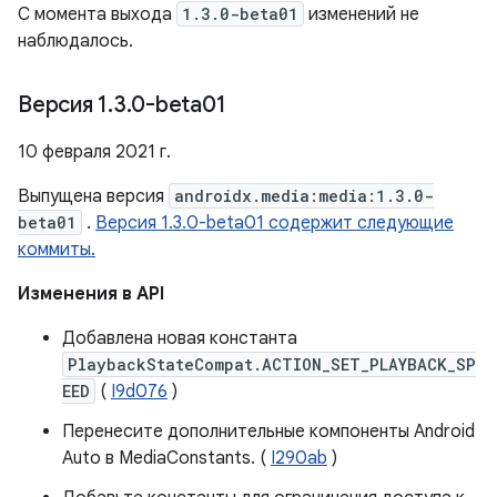
С момента выхода
1.3.0-beta01
изменений не
наблюдалось.
Версия 1
.
3
.
0-beta01
10 февраля 2021 г.
Выпущена версия
androidx.media:media:1.3.0-
beta01
.
Версия 1.3.0-beta01 содержит следующие
коммиты.
Изменения в API
Добавлена ​​новая константа
PlaybackStateCompat.ACTION_SET_PLAYBACK_SP
EED
(
I9d076
)
Перенесите дополнительные компоненты Android
Auto в MediaConstants. (
I290ab
)