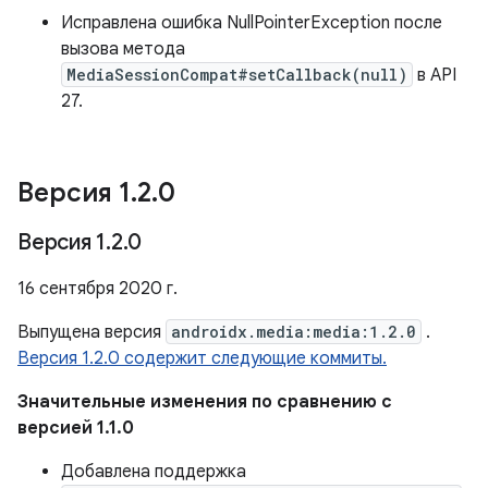
Исправлена ​​ошибка NullPointerException после
вызова метода
MediaSessionCompat#setCallback(null)
в API
27.
Версия 1
.
2
.
0
Версия 1
.
2
.
0
16 сентября 2020 г.
Выпущена версия
androidx.media:media:1.2.0
.
Версия 1.2.0 содержит следующие коммиты.
Значительные изменения по сравнению с
версией 1.1.0
Добавлена ​​поддержка