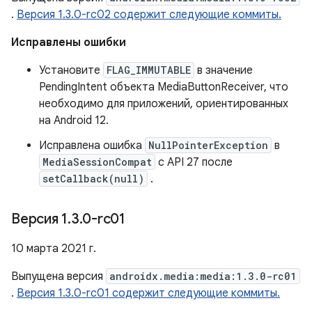
.
Версия 1.3.0-rc02 содержит следующие коммиты.
Исправлены ошибки
Установите
FLAG_IMMUTABLE
в значение
PendingIntent объекта MediaButtonReceiver, что
необходимо для приложений, ориентированных
на Android 12.
Исправлена ​​ошибка
NullPointerException
в
MediaSessionCompat
с API 27 после
setCallback(null)
.
Версия 1
.
3
.
0-rc01
10 марта 2021 г.
Выпущена версия
androidx.media:media:1.3.0-rc01
.
Версия 1.3.0-rc01 содержит следующие коммиты.