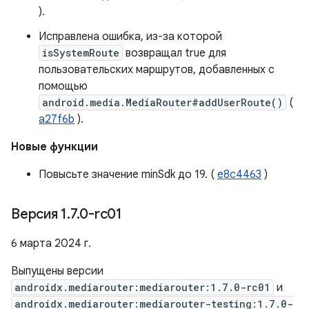
).
Исправлена ​​ошибка, из-за которой
isSystemRoute
возвращал true для
пользовательских маршрутов, добавленных с
помощью
android.media.MediaRouter#addUserRoute()
(
a27f6b
).
Новые функции
Повысьте значение minSdk до 19. (
e8c4463
)
Версия 1
.
7
.
0-rc01
6 марта 2024 г.
Выпущены версии
androidx.mediarouter:mediarouter:1.7.0-rc01
и
androidx.mediarouter:mediarouter-testing:1.7.0-