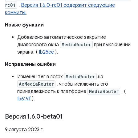
rc01
.
Версия 1.6.0-rc01 содержит следующие
коммиты.
Новые функции
Добавлено автоматическое закрытие
диалогового окна
MediaRouter
при выключении
экрана. (
Ib25ee
).
Исправлены ошибки
Изменен тег в логах
MediaRouter
на
AxMediaRouter
, чтобы исключить его
принадлежность к платформе
MediaRouter
. (
Ib619f
).
Версия 1
.
6
.
0-beta01
9 августа 2023 г.