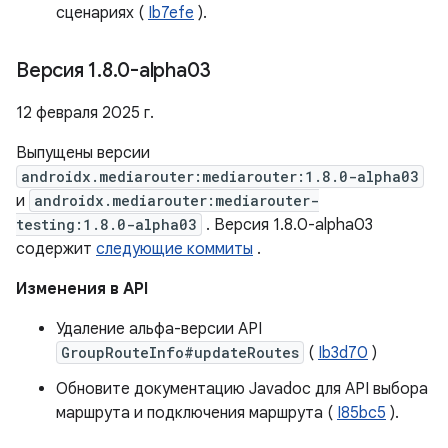
сценариях (
Ib7efe
).
Версия 1
.
8
.
0-alpha03
12 февраля 2025 г.
Выпущены версии
androidx.mediarouter:mediarouter:1.8.0-alpha03
и
androidx.mediarouter:mediarouter-
testing:1.8.0-alpha03
. Версия 1.8.0-alpha03
содержит
следующие коммиты
.
Изменения в API
Удаление альфа-версии API
GroupRouteInfo#updateRoutes
(
Ib3d70
)
Обновите документацию Javadoc для API выбора
маршрута и подключения маршрута (
I85bc5
).