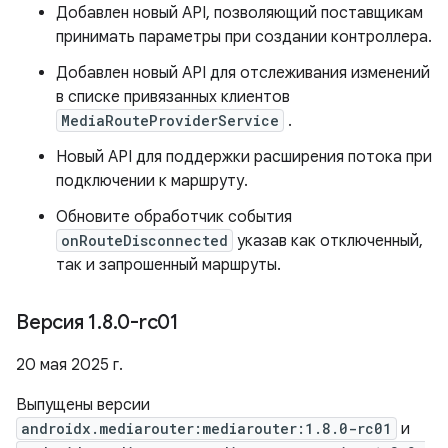
Добавлен новый API, позволяющий поставщикам
принимать параметры при создании контроллера.
Добавлен новый API для отслеживания изменений
в списке привязанных клиентов
MediaRouteProviderService
.
Новый API для поддержки расширения потока при
подключении к маршруту.
Обновите обработчик события
onRouteDisconnected
указав как отключенный,
так и запрошенный маршруты.
Версия 1
.
8
.
0-rc01
20 мая 2025 г.
Выпущены версии
androidx.mediarouter:mediarouter:1.8.0-rc01
и