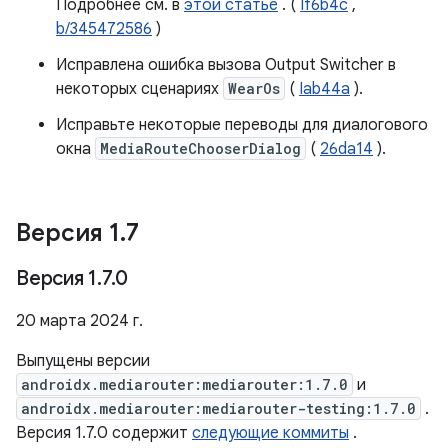
Подробнее см. в
этой статье
. (
If6b4c
,
b/345472586
)
Исправлена ​​ошибка вызова Output Switcher в
некоторых сценариях
WearOs
(
Iab44a
).
Исправьте некоторые переводы для диалогового
окна
MediaRouteChooserDialog
(
26da14
).
Версия 1
.
7
Версия 1
.
7
.
0
20 марта 2024 г.
Выпущены версии
androidx.mediarouter:mediarouter:1.7.0
и
androidx.mediarouter:mediarouter-testing:1.7.0
.
Версия 1.7.0 содержит
следующие коммиты
.