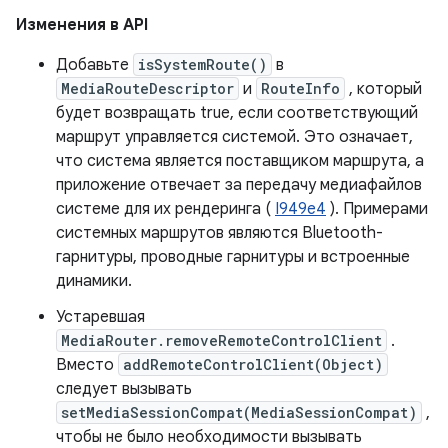
Изменения в API
Добавьте
isSystemRoute()
в
MediaRouteDescriptor
и
RouteInfo
, который
будет возвращать true, если соответствующий
маршрут управляется системой. Это означает,
что система является поставщиком маршрута, а
приложение отвечает за передачу медиафайлов
системе для их рендеринга (
I949e4
). Примерами
системных маршрутов являются Bluetooth-
гарнитуры, проводные гарнитуры и встроенные
динамики.
Устаревшая
MediaRouter.removeRemoteControlClient
.
Вместо
addRemoteControlClient(Object)
следует вызывать
setMediaSessionCompat(MediaSessionCompat)
,
чтобы не было необходимости вызывать