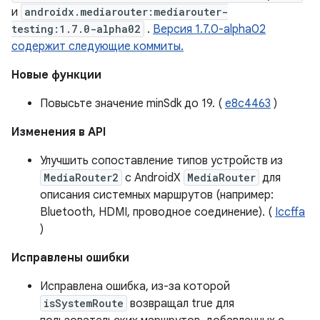
и
androidx.mediarouter:mediarouter-
testing:1.7.0-alpha02
.
Версия 1.7.0-alpha02
содержит следующие коммиты.
Новые функции
Повысьте значение minSdk до 19. (
e8c4463
)
Изменения в API
Улучшить сопоставление типов устройств из
MediaRouter2
с AndroidX
MediaRouter
для
описания системных маршрутов (например:
Bluetooth, HDMI, проводное соединение). (
Iccffa
)
Исправлены ошибки
Исправлена ​​ошибка, из-за которой
isSystemRoute
возвращал true для