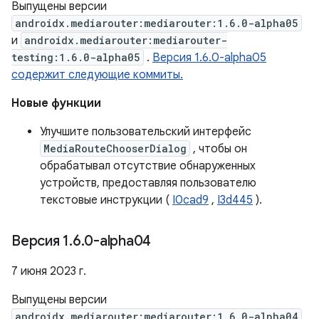
Выпущены версии
androidx.mediarouter:mediarouter:1.6.0-alpha05
и
androidx.mediarouter:mediarouter-
testing:1.6.0-alpha05
.
Версия 1.6.0-alpha05
содержит следующие коммиты.
Новые функции
Улучшите пользовательский интерфейс
MediaRouteChooserDialog
, чтобы он
обрабатывал отсутствие обнаруженных
устройств, предоставляя пользователю
текстовые инструкции (
I0cad9
,
I3d445
).
Версия 1
.
6
.
0-alpha04
7 июня 2023 г.
Выпущены версии
androidx.mediarouter:mediarouter:1.6.0-alpha04