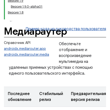
Версия 1.9
Версия 1.9.0-alpha01
Версия 1.8
Медиараутер
Пример кода
из руководства пользователя
Справочник API
Обеспечьте
androidx.mediarouter.app
отображение и
androidx.mediarouter.media
воспроизведение
мультимедиа на
удаленных приемных устройствах с помощью
единого пользовательского интерфейса.
Последнее
Стабильный
Предварительная
обновление
релиз
версия релиза