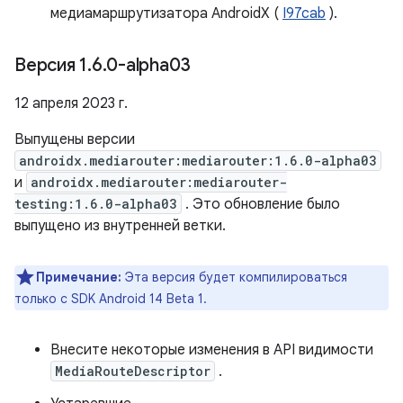
медиамаршрутизатора AndroidX (
I97cab
).
Версия 1
.
6
.
0-alpha03
12 апреля 2023 г.
Выпущены версии
androidx.mediarouter:mediarouter:1.6.0-alpha03
и
androidx.mediarouter:mediarouter-
testing:1.6.0-alpha03
. Это обновление было
выпущено из внутренней ветки.
Примечание:
Эта версия будет компилироваться
только с SDK Android 14 Beta 1.
Внесите некоторые изменения в API видимости
MediaRouteDescriptor
.