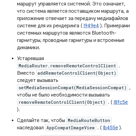
маршрут управляется системой. Это означает,
что система является поставщиком маршрута, а
приложение отвечает за передачу медиафайлов
системе для их рендеринга (
I949e4
). Примерами
системных маршрутов являются Bluetooth-
гарнитуры, проводные гарнитуры и встроенные
динамики.
Устаревшая
MediaRouter.removeRemoteControlClient
.
Вместо
addRemoteControlClient(Object)
следует вызывать
setMediaSessionCompat(MediaSessionCompat)
,
чтобы не было необходимости вызывать
removeRemoteControlClient(Object)
. (
I8fc5e
).
Сделайте так, чтобы
MediaRouteButton
наследовал
AppCompatImageView
. (
Ib455e
).