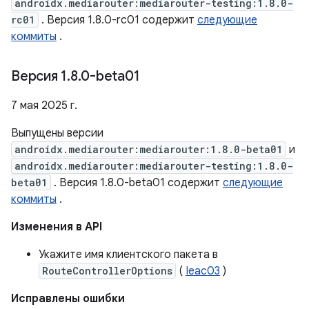
androidx.mediarouter:mediarouter-testing:1.8.0-
rc01
. Версия 1.8.0-rc01 содержит
следующие
коммиты
.
Версия 1
.
8
.
0-beta01
7 мая 2025 г.
Выпущены версии
androidx.mediarouter:mediarouter:1.8.0-beta01
и
androidx.mediarouter:mediarouter-testing:1.8.0-
beta01
. Версия 1.8.0-beta01 содержит
следующие
коммиты
.
Изменения в API
Укажите имя клиентского пакета в
RouteControllerOptions
(
Ieac03
)
Исправлены ошибки