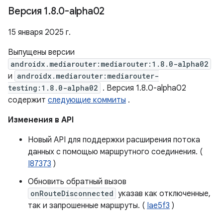
Версия 1
.
8
.
0-alpha02
15 января 2025 г.
Выпущены версии
androidx.mediarouter:mediarouter:1.8.0-alpha02
и
androidx.mediarouter:mediarouter-
testing:1.8.0-alpha02
. Версия 1.8.0-alpha02
содержит
следующие коммиты
.
Изменения в API
Новый API для поддержки расширения потока
данных с помощью маршрутного соединения. (
I87373
)
Обновить обратный вызов
onRouteDisconnected
указав как отключенные,
так и запрошенные маршруты. (
Iae5f3
)