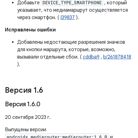
Добавьте
DEVICE_TYPE_SMARTPHONE
, который
указывает, что медиамаршрут осуществляется
через смартфон. (
I39837
).
Исправлены ошибки
Добавлены недостающие разрешения значков
для кнопки маршрута, которые, возможно,
вызывали отдельные сбои. (
cddba9
,
b/261878418
).
Версия 1
.
6
Версия 1
.
6
.
0
20 сентября 2023 г.
Выпущены версии
androidx.mediarouter:mediarouter:1.6.0
и