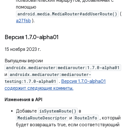
пользовательских маршрутов, добавленных с
помощью
android.media.MediaRouter#addUserRoute()
(
a27f6b
).
Версия 1
.
7
.
0-alpha01
15 ноября 2023 г.
Выпущены версии
androidx.mediarouter:mediarouter:1.7.0-alpha01
и
androidx.mediarouter:mediarouter-
testing:1.7.0-alpha01
.
Версия 1.7.0-alpha01
содержит следующие коммиты.
Изменения в API
Добавьте
isSystemRoute()
в
MediaRouteDescriptor
и
RouteInfo
, который
будет возвращать true, если соответствующий