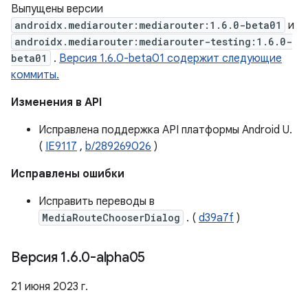
Выпущены версии
androidx.mediarouter:mediarouter:1.6.0-beta01
и
androidx.mediarouter:mediarouter-testing:1.6.0-
beta01
.
Версия 1.6.0-beta01 содержит следующие
коммиты.
Изменения в API
Исправлена ​​поддержка API платформы Android U.
(
IE9117
,
b/289269026
)
Исправлены ошибки
Исправить переводы в
MediaRouteChooserDialog
. (
d39a7f
)
Версия 1
.
6
.
0-alpha05
21 июня 2023 г.