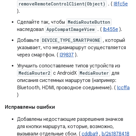
removeRemoteControlClient(Object)
. (
I8fc5e
).
Сделайте так, чтобы
MediaRouteButton
наследовал
AppCompatImageView
. (
Ib455e
).
Добавьте
DEVICE_TYPE_SMARTPHONE
, который
указывает, что медиамаршрут осуществляется
через смартфон. (
I39837
).
Улучшить сопоставление типов устройств из
MediaRouter2
с AndroidX
MediaRouter
для
описания системных маршрутов (например:
Bluetooth, HDMI, проводное соединение). (
Iccffa
)
Исправлены ошибки
Добавлены недостающие разрешения значков
для кнопки маршрута, которые, возможно,
вызывали отдельные сбои. (
cddba9
,
b/261878418