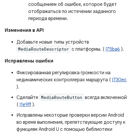
сообщением об ошибке, которое будет
отображаться по истечении заданного
периода времени.
Изменения в API
Добавьте новые типы устройств
MediaRouteDescriptor
с платформы. (
I75ba6
).
Исправлены ошибки
Фиксированная регулировка громкости на
нединамических контроллерах маршрута (
I730ec
).
Сделайте
MediaRouteButton
всегда включенной
(
I1e9ff
).
Исправлены некоторые проверки версии Android
во время выполнения, препятствующие доступу к
функциям Android U с помощью библиотеки