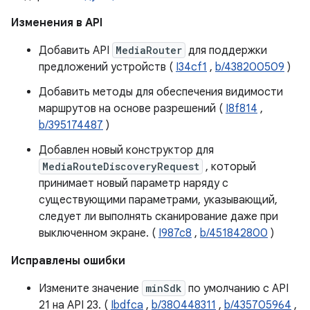
Изменения в API
Добавить API
MediaRouter
для поддержки
предложений устройств (
I34cf1
,
b/438200509
)
Добавить методы для обеспечения видимости
маршрутов на основе разрешений (
I8f814
,
b/395174487
)
Добавлен новый конструктор для
MediaRouteDiscoveryRequest
, который
принимает новый параметр наряду с
существующими параметрами, указывающий,
следует ли выполнять сканирование даже при
выключенном экране. (
I987c8
,
b/451842800
)
Исправлены ошибки
Измените значение
minSdk
по умолчанию с API
21 на API 23. (
Ibdfca
,
b/380448311
,
b/435705964
,