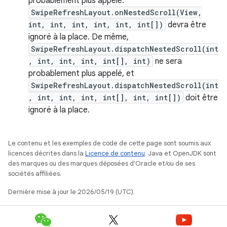
probablement plus appelé.
SwipeRefreshLayout.onNestedScroll(View,
int, int, int, int, int, int[])
devra être
ignoré à la place. De même,
SwipeRefreshLayout.dispatchNestedScroll(int
, int, int, int, int[], int)
ne sera
probablement plus appelé, et
SwipeRefreshLayout.dispatchNestedScroll(int
, int, int, int, int[], int, int[])
doit être
ignoré à la place.
Le contenu et les exemples de code de cette page sont soumis aux
licences décrites dans la
Licence de contenu
. Java et OpenJDK sont
des marques ou des marques déposées d'Oracle et/ou de ses
sociétés affiliées.
Dernière mise à jour le 2026/05/19 (UTC).