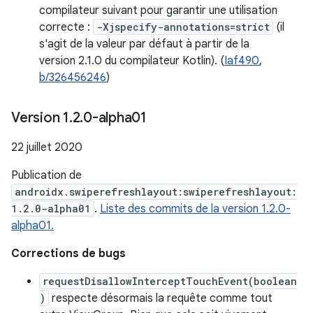
compilateur suivant pour garantir une utilisation
correcte :
-Xjspecify-annotations=strict
(il
s'agit de la valeur par défaut à partir de la
version 2.1.0 du compilateur Kotlin). (
Iaf490
,
b/326456246
)
Version 1
.
2
.
0-alpha01
22 juillet 2020
Publication de
androidx.swiperefreshlayout:swiperefreshlayout:
1.2.0-alpha01
.
Liste des commits de la version 1.2.0-
alpha01.
Corrections de bugs
requestDisallowInterceptTouchEvent(boolean
)
respecte désormais la requête comme tout