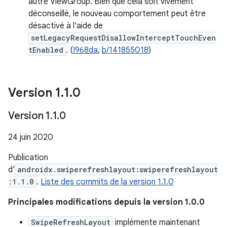
autre ViewGroup. Bien que cela soit vivement
déconseillé, le nouveau comportement peut être
désactivé à l'aide de
setLegacyRequestDisallowInterceptTouchEven
tEnabled
. (
I968da
,
b/141855018
)
Version 1
.
1
.
0
Version 1
.
1
.
0
24 juin 2020
Publication
d'
androidx.swiperefreshlayout:swiperefreshlayout
:1.1.0
.
Liste des commits de la version 1.1.0
Principales modifications depuis la version 1.0.0
SwipeRefreshLayout
implémente maintenant