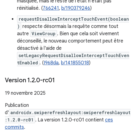
masquée, mais le reste de l'état n'était pas
réinitialisé. (
766241
,
b/190379246
)
requestDisallowInterceptTouchEvent(boolean
)
respecte désormais la requête comme tout
autre
ViewGroup
. Bien que cela soit vivement
déconseillé, le nouveau comportement peut être
désactivé à l'aide de
setLegacyRequestDisallowInterceptTouchEven
tEnabled
. (
I968da
,
b/141855018
)
Version 1
.
2
.
0-rc01
19 novembre 2025
Publication
d'
androidx.swiperefreshlayout:swiperefreshlayout
:1.2.0-rc01
. La version 1.2.0-rc01 contient
ces
commits
.