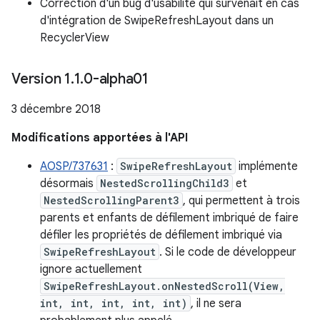
Correction d'un bug d'usabilité qui survenait en cas
d'intégration de SwipeRefreshLayout dans un
RecyclerView
Version 1
.
1
.
0-alpha01
3 décembre 2018
Modifications apportées à l'API
AOSP/737631
:
SwipeRefreshLayout
implémente
désormais
NestedScrollingChild3
et
NestedScrollingParent3
, qui permettent à trois
parents et enfants de défilement imbriqué de faire
défiler les propriétés de défilement imbriqué via
SwipeRefreshLayout
. Si le code de développeur
ignore actuellement
SwipeRefreshLayout.onNestedScroll(View,
int, int, int, int, int)
, il ne sera