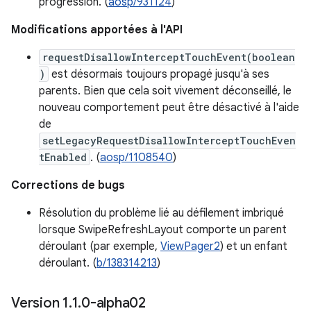
progression. (
aosp/931124
)
Modifications apportées à l'API
requestDisallowInterceptTouchEvent(boolean
)
est désormais toujours propagé jusqu'à ses
parents. Bien que cela soit vivement déconseillé, le
nouveau comportement peut être désactivé à l'aide
de
setLegacyRequestDisallowInterceptTouchEven
tEnabled
. (
aosp/1108540
)
Corrections de bugs
Résolution du problème lié au défilement imbriqué
lorsque SwipeRefreshLayout comporte un parent
déroulant (par exemple,
ViewPager2
) et un enfant
déroulant. (
b/138314213
)
Version 1
.
1
.
0-alpha02