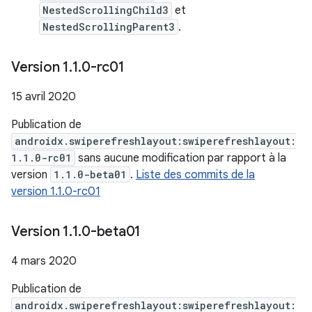
NestedScrollingChild3
et
NestedScrollingParent3
.
Version 1
.
1
.
0-rc01
15 avril 2020
Publication de
androidx.swiperefreshlayout:swiperefreshlayout:
1.1.0-rc01
sans aucune modification par rapport à la
version
1.1.0-beta01
.
Liste des commits de la
version 1.1.0-rc01
Version 1
.
1
.
0-beta01
4 mars 2020
Publication de
androidx.swiperefreshlayout:swiperefreshlayout: