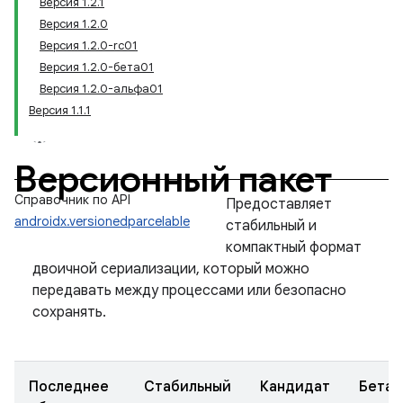
Версия 1.2.1
Версия 1.2.0
Версия 1.2.0-rc01
Версия 1.2.0-бета01
Версия 1.2.0-альфа01
Версия 1.1.1
Версионный пакет
Справочник по API
Предоставляет
androidx.versionedparcelable
стабильный и
компактный формат
двоичной сериализации, который можно
передавать между процессами или безопасно
сохранять.
Последнее
Стабильный
Кандидат
Бета-