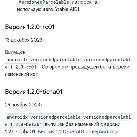
VersionedParcelable
из проекта,
использующего Stable AIDL.
Версия 1
.
2
.
0-rc01
13 декабря 2023 г.
Выпущен
androidx.versionedparcelable:versionedparcelabl
e:1.2.0-rc01
. Со времени предыдущей бета-версии
изменений нет.
Версия 1
.
2
.
0-бета01
29 ноября 2023 г.
androidx.versionedparcelable:versionedparcelabl
e:1.2.0-beta01
выпущен без изменений с версии
1.2.0-alpha01.
Версия 1.2.0-beta01 содержит эти