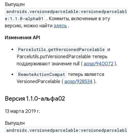
Выпущен
androidx.versionedparcelable:versionedparcelabl
e:1.1.0-alpha01
. Коммиты, включенные в эту
версию, можно найти
здесь
.
Изменения API
Parcelutils.getVersionedParcelable
и
Parcelutils.putVersionedParcelable теперь
поддерживают значение null (
aosp/940072
).
RemoteActionCompat
теперь является
VersionedParcelable (
aosp/928534
).
Версия 1
.
1
.
0-альфа02
13 марта 2019 г.
Выпущен
androidx.versionedparcelable:versionedparcelabl