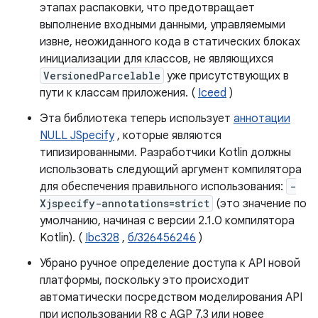
этапах распаковки, что предотвращает
выполнение входными данными, управляемыми
извне, неожиданного кода в статических блоках
инициализации для классов, не являющихся
VersionedParcelable
уже присутствующих в
пути к классам приложения. (
Iceed
)
Эта библиотека теперь использует
аннотации
NULL JSpecify
, которые являются
типизированными. Разработчики Kotlin должны
использовать следующий аргумент компилятора
для обеспечения правильного использования:
-
Xjspecify-annotations=strict
(это значение по
умолчанию, начиная с версии 2.1.0 компилятора
Kotlin). (
Ibc328
,
б/326456246
)
Убрано ручное определение доступа к API новой
платформы, поскольку это происходит
автоматически посредством моделирования API
при использовании R8 с AGP 7.3 или новее