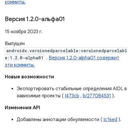
коммиты.
Версия 1
.
2
.
0-альфа01
15 ноября 2023 г.
Выпущен
androidx.versionedparcelable:versionedparcelabl
e:1.2.0-alpha01
.
Версия 1.2.0-alpha01 содержит
эти коммиты.
Новые возможности
Экспортировать стабильные определения AIDL в
зависимые проекты (
I473cb
,
b/277084531
).
Изменения API
Добавлены аннотации обнуляемости (
Ic16ed
).