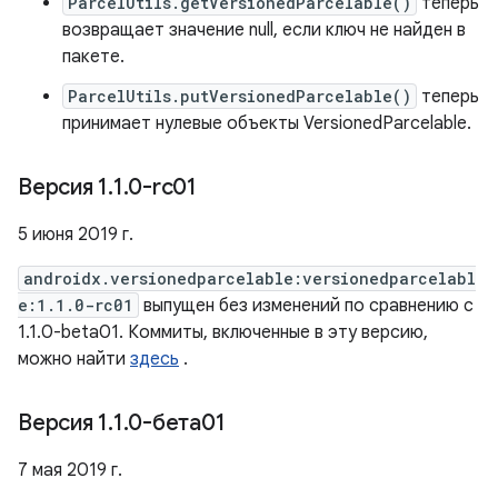
ParcelUtils.getVersionedParcelable()
теперь
возвращает значение null, если ключ не найден в
пакете.
ParcelUtils.putVersionedParcelable()
теперь
принимает нулевые объекты VersionedParcelable.
Версия 1
.
1
.
0-rc01
5 июня 2019 г.
androidx.versionedparcelable:versionedparcelabl
e:1.1.0-rc01
выпущен без изменений по сравнению с
1.1.0-beta01. Коммиты, включенные в эту версию,
можно найти
здесь
.
Версия 1
.
1
.
0-бета01
7 мая 2019 г.