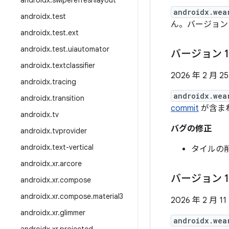
androidx
.
swiperefreshlayout
androidx.wea
androidx
.
test
ん。バージョン 1.
androidx
.
test
.
ext
androidx
.
test
.
uiautomator
バージョン 1
androidx
.
textclassifier
2026 年 2 月 2
androidx
.
tracing
androidx.wea
androidx
.
transition
commit
が含ま
androidx
.
tv
バグの修正
androidx
.
tvprovider
androidx
.
text-vertical
タイルの
androidx
.
xr
.
arcore
バージョン 1
androidx
.
xr
.
compose
androidx
.
xr
.
compose
.
material3
2026 年 2 月 11
androidx
.
xr
.
glimmer
androidx.wea