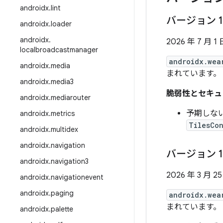
androidx
.
lint
バージョン 1
androidx
.
loader
androidx
.
2026 年 7 月 1 
localbroadcastmanager
androidx.wea
androidx
.
media
まれています。
androidx
.
media3
脆弱性とセキュ
androidx
.
mediarouter
予期しな
androidx
.
metrics
TilesCo
androidx
.
multidex
androidx
.
navigation
バージョン 1
androidx
.
navigation3
2026 年 3 月 2
androidx
.
navigationevent
androidx
.
paging
androidx.wea
まれています。
androidx
.
palette