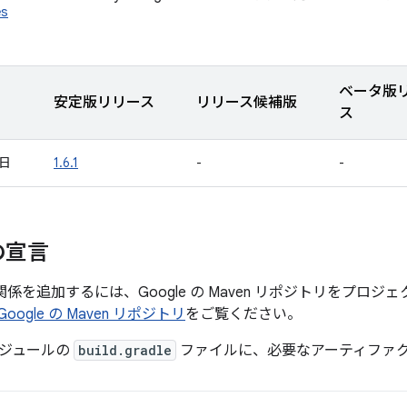
es
ベータ版
安定版リリース
リリース候補版
ス
 日
1.6.1
-
-
の宣言
存関係を追加するには、Google の Maven リポジトリをプロ
Google の Maven リポジトリ
をご覧ください。
ジュールの
build.gradle
ファイルに、必要なアーティファ