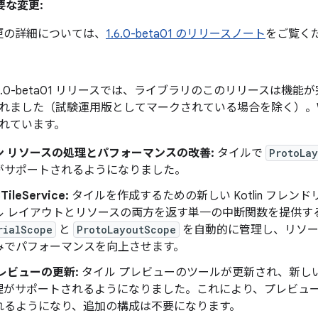
重要な変更:
の変更の詳細については、
1.6.0-beta01 のリリースノート
をご覧く
 1.6.0-beta01 リリースでは、ライブラリのこのリリースは機能
ました（試験運用版としてマークされている場合を除く）。Wear T
含まれています。
ン リソースの処理とパフォーマンスの改善:
タイルで
ProtoLa
がサポートされるようになりました。
TileService:
タイルを作成するための新しい Kotlin フレ
ル レイアウトとリソースの両方を返す単一の中断関数を提供す
rialScope
と
ProtoLayoutScope
を自動的に管理し、リソー
みでパフォーマンスを向上させます。
レビューの更新:
タイル プレビューのツールが更新され、新し
理がサポートされるようになりました。これにより、プレビュー
れるようになり、追加の構成は不要になります。