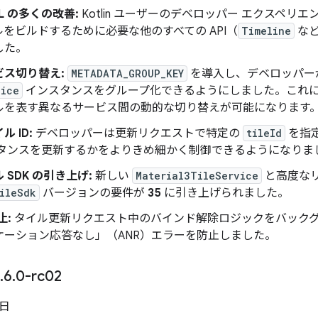
DSL の多くの改善:
Kotlin ユーザーのデベロッパー エクスペリ
をビルドするために必要な他のすべての API（
Timeline
など
した。
ビス切り替え:
METADATA_GROUP_KEY
を導入し、デベロッパー
vice
インスタンスをグループ化できるようにしました。これによ
ルを表す異なるサービス間の動的な切り替えが可能になります
 ID:
デベロッパーは更新リクエストで特定の
tileId
を指
スタンスを更新するかをよりきめ細かく制御できるようになりま
 SDK の引き上げ:
新しい
Material3TileService
と高度な
ileSdk
バージョンの要件が
35
に引き上げられました。
止:
タイル更新リクエスト中のバインド解除ロジックをバックグ
ケーション応答なし」（ANR）エラーを防止しました。
.
6
.
0-rc02
 日