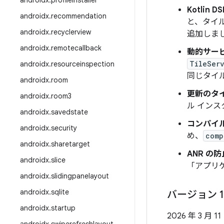
androidx
.
profileinstaller
Kotlin 
androidx
.
recommendation
と、タイル
androidx
.
recyclerview
追加しま
androidx
.
remotecallback
動的サー
TileSer
androidx
.
resourceinspection
同じタイ
androidx
.
room
更新のタイル
androidx
.
room3
ル イン
androidx
.
savedstate
コンパイル
androidx
.
security
め、
comp
androidx
.
sharetarget
ANR の防
androidx
.
slice
「アプリ
androidx
.
slidingpanelayout
androidx
.
sqlite
バージョン 1
androidx
.
startup
2026 年 3 月 11