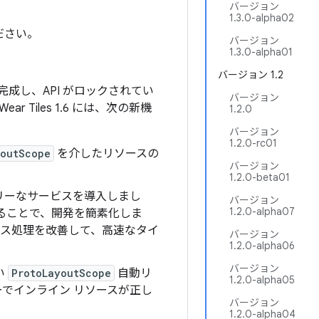
バージョン
1.3.0-alpha02
ださい。
バージョン
1.3.0-alpha01
バージョン 1.2
が完成し、API がロックされてい
バージョン
iles 1.6 には、次の新機
1.2.0
バージョン
1.2.0-rc01
youtScope
を介したリソースの
バージョン
1.2.0-beta01
ンドリーなサービスを導入しまし
バージョン
1.2.0-alpha07
ることで、開発を簡素化しま
ス処理を改善して、高速なタイ
バージョン
1.2.0-alpha06
バージョン
い
ProtoLayoutScope
自動リ
1.2.0-alpha05
でインライン リソースが正し
バージョン
1.2.0-alpha04