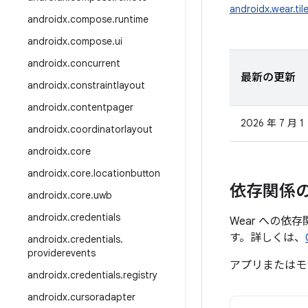
androidx.wear.til
androidx
.
compose
.
runtime
androidx
.
compose
.
ui
androidx
.
concurrent
最新の更新
androidx
.
constraintlayout
androidx
.
contentpager
2026 年 7 月 1
androidx
.
coordinatorlayout
androidx
.
core
androidx
.
core
.
locationbutton
依存関係
androidx
.
core
.
uwb
androidx
.
credentials
Wear への依
す。詳しくは、
androidx
.
credentials
.
providerevents
アプリまたはモ
androidx
.
credentials
.
registry
androidx
.
cursoradapter