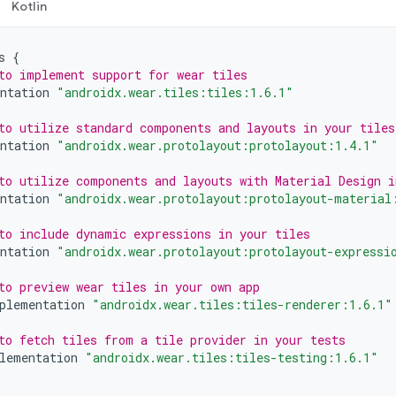
Kotlin
s
{
to implement support for wear tiles
ntation
"androidx.wear.tiles:tiles:1.6.1"
to utilize standard components and layouts in your tiles
ntation
"androidx.wear.protolayout:protolayout:1.4.1"
to utilize components and layouts with Material Design i
ntation
"androidx.wear.protolayout:protolayout-material
to include dynamic expressions in your tiles
ntation
"androidx.wear.protolayout:protolayout-expressi
to preview wear tiles in your own app
plementation
"androidx.wear.tiles:tiles-renderer:1.6.1"
to fetch tiles from a tile provider in your tests
lementation
"androidx.wear.tiles:tiles-testing:1.6.1"