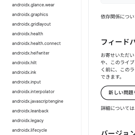
androidx
.
glance
.
wear
androidx
.
graphics
依存関係につい
androidx
.
gridlayout
androidx
.
health
フィード
androidx
.
health
.
connect
androidx
.
heifwriter
お寄せいただい
や、このライブ
androidx
.
hilt
く前に、このラ
androidx
.
ink
できます。
androidx
.
input
androidx
.
interpolator
新しい問題
androidx
.
javascriptengine
詳細については
androidx
.
leanback
androidx
.
legacy
androidx
.
lifecycle
バージョン