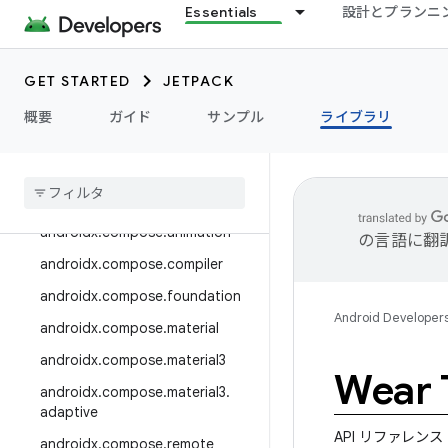
androidx.camera.media3
Essentials
設計とプランニ
androidx.camera.viewfinder
androidx.car
GET STARTED
JETPACK
androidx.car.app
概要
ガイド
サンプル
ライブラリ
androidx.cardview
androidx
.
collection
androidx
.
compose
androidx
.
compose
.
animation
の言語に翻
androidx
.
compose
.
compiler
androidx
.
compose
.
foundation
Android Developer
androidx
.
compose
.
material
androidx
.
compose
.
material3
Wear T
androidx
.
compose
.
material3
.
adaptive
API リファレンス
androidx
.
compose
.
remote