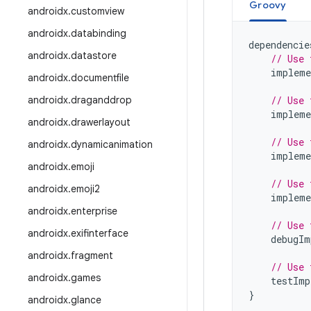
Groovy
androidx
.
customview
androidx
.
databinding
dependencie
androidx
.
datastore
// Use 
impleme
androidx
.
documentfile
androidx
.
draganddrop
// Use 
impleme
androidx
.
drawerlayout
// Use 
androidx
.
dynamicanimation
impleme
androidx
.
emoji
// Use 
androidx
.
emoji2
impleme
androidx
.
enterprise
// Use 
androidx
.
exifinterface
debugIm
androidx
.
fragment
// Use 
androidx
.
games
testImp
}
androidx
.
glance