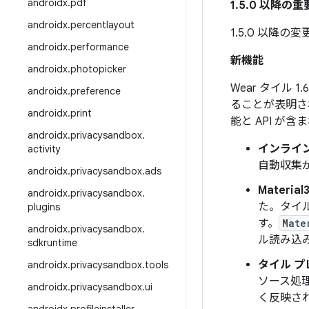
androidx
.
pdf
1.5.0 以降の
androidx
.
percentlayout
1.5.0 以降
androidx
.
performance
新機能
androidx
.
photopicker
Wear タイル
androidx
.
preference
ることが表明され
androidx
.
print
能と API が
androidx
.
privacysandbox
.
インライ
activity
自動収集
androidx
.
privacysandbox
.
ads
Material3
androidx
.
privacysandbox
.
た。タイ
plugins
す。
Mate
androidx
.
privacysandbox
.
ル読み込
sdkruntime
タイル プ
androidx
.
privacysandbox
.
tools
ソース処
androidx
.
privacysandbox
.
ui
く反映さ