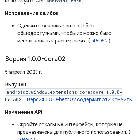
используйте API
androidx.core
.
Исправления ошибок
Сделайте основные интерфейсы
общедоступными, чтобы их можно было
использовать в расширениях. (
I45052
)
Версия 1
.
0
.
0-бета02
5 апреля 2023 г.
Выпущен
androidx.window.extensions.core:core:1.0.0-
beta02
.
Версия 1.0.0-beta02 содержит эти коммиты.
Изменения API
Скройте локальные интерфейсы, которые не
предназначены для публичного использования. (
I3e88b
)