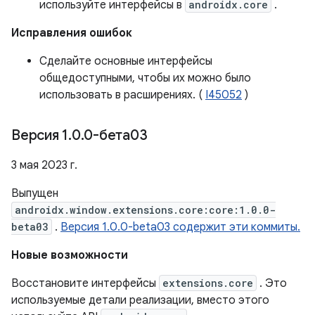
используйте интерфейсы в
androidx.core
.
Исправления ошибок
Сделайте основные интерфейсы
общедоступными, чтобы их можно было
использовать в расширениях. (
I45052
)
Версия 1
.
0
.
0-бета03
3 мая 2023 г.
Выпущен
androidx.window.extensions.core:core:1.0.0-
beta03
.
Версия 1.0.0-beta03 содержит эти коммиты.
Новые возможности
Восстановите интерфейсы
extensions.core
. Это
используемые детали реализации, вместо этого