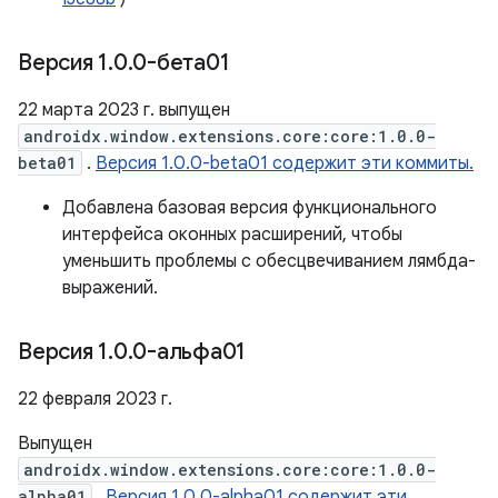
Версия 1
.
0
.
0-бета01
22 марта 2023 г. выпущен
androidx.window.extensions.core:core:1.0.0-
beta01
.
Версия 1.0.0-beta01 содержит эти коммиты.
Добавлена ​​базовая версия функционального
интерфейса оконных расширений, чтобы
уменьшить проблемы с обесцвечиванием лямбда-
выражений.
Версия 1
.
0
.
0-альфа01
22 февраля 2023 г.
Выпущен
androidx.window.extensions.core:core:1.0.0-
alpha01
.
Версия 1.0.0-alpha01 содержит эти