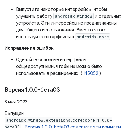
Выпустите некоторые интерфейсы, чтобы
улучшить работу
androidx.window
и отдельных
устройств. Эти интерфейсы не предназначены
для общего использования. Вместо этого
используйте интерфейсы в
androidx.core
.
Исправления ошибок
Сделайте основные интерфейсы
общедоступными, чтобы их можно было
использовать в расширениях. (
I45052
)
Версия 1
.
0
.
0-бета03
3 мая 2023 г.
Выпущен
androidx.window.extensions.core:core:1.0.0-
beta03
.
Версия 1.0.0-beta03 содержит эти коммиты.