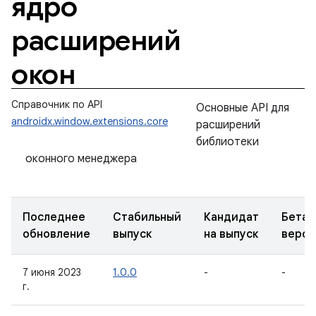
ядро
расширений
окон
Справочник по API
Основные API для
androidx.window.extensions.core
расширений
библиотеки
оконного менеджера
Последнее
Стабильный
Кандидат
Бета-
обновление
выпуск
на выпуск
верси
7 июня 2023
1.0.0
-
-
г.