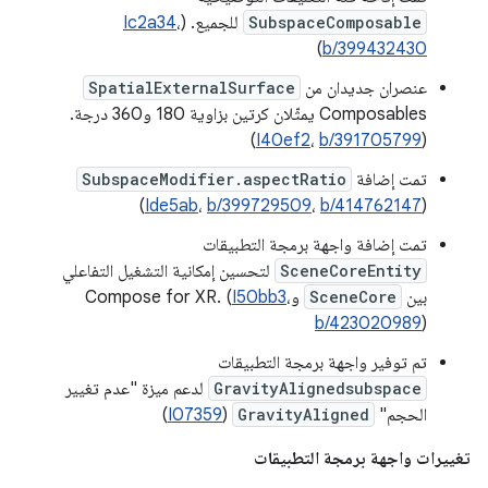
SubspaceComposable
للجميع. (
،
Ic2a34
)
b/399432430
عنصران جديدان من
SpatialExternalSurface
Composables يمثّلان كرتين بزاوية 180 و360 درجة.
)
I40ef2
،
b/391705799
(
تمت إضافة
SubspaceModifier.aspectRatio
)
Ide5ab
،
b/399729509
،
b/414762147
(
تمت إضافة واجهة برمجة التطبيقات
SceneCoreEntity
لتحسين إمكانية التشغيل التفاعلي
بين
SceneCore
وCompose for XR. (
،
I50bb3
b/423020989
)
تم توفير واجهة برمجة التطبيقات
GravityAlignedsubspace
لدعم ميزة "عدم تغيير
الحجم"
GravityAligned
(
I07359
)
تغييرات واجهة برمجة التطبيقات