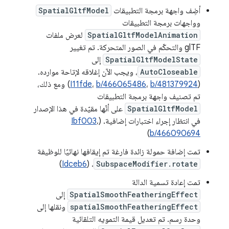
أضِف واجهة برمجة التطبيقات
SpatialGltfModel
وواجهات برمجة التطبيقات
SpatialGltfModelAnimation
لعرض ملفات
glTF والتحكّم في الصور المتحركة. تم تغيير
SpatialGltfModelState
إلى
AutoCloseable
، ويجب الآن إغلاقه لإتاحة موارده.
(
b/481379924
،
b/466065486
،
I11fde
) ومع ذلك،
تم تصنيف واجهة برمجة التطبيقات
SpatialGltfModel
على أنّها مقيّدة في هذا الإصدار
في انتظار إجراء اختبارات إضافية. (
،
Ibf003
)
b/466090694
تمت إضافة حمولة زائدة فارغة تم إيقافها نهائيًا للوظيفة
)
Idceb6
. (
SubspaceModifier.rotate
تمت إعادة تسمية الدالة
SpatialSmoothFeatheringEffect
إلى
spatialSmoothFeatheringEffect
ونقلها إلى
وحدة رسم. تم تعديل قيمة التمويه التلقائية