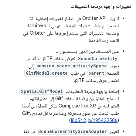
تغييرات واجهة برمجة التطبيقات
لا يزال Orbiter API في انتظار تغييرات إضافية، لذا
ننصحك بإيقاف إشعارات الإيقاف النهائي لـ Orbiters
ومتابعة التغييرات التي سيتم إجراؤها على Orbiter في
الإصدارات القادمة.
على المستخدمين الذين يستعينون بـ
SceneCoreEntity
لعرض ملفات glTF التأكّد من
تمرير
session.scene.activitySpace
إلى
المَعلمة
parent
في طلب
GltfModel.create
لضمان عرض ملفات glTF.
إضافة واجهة برمجة التطبيقات
SpatialGltfModel
للسماح للمطوّرين بإضافة ملفات Gltf إلى تطبيقاتهم
المتوافقة مع Compose For XR يمكن للمطوّرين أيضًا
طلب البحث عن صور متحركة وعناصر داخل نماذج Gltf.
(
I8b542
،
b/495422586
)
تغيير
SceneCoreEntitySizeAdapter
من فئة