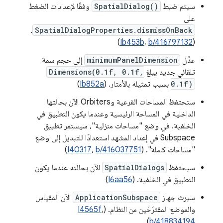
سيتم ضبط
SpatialDialog()
وفقًا لإعدادات الضغط
على
.
SpatialDialogProperties.dismissOnBack
)
Ib453b
،
b/416797132
(
عدِّل
minimumPanelDimension
إلى حجم سمة
تلقائي جديد يبلغ
Dimensions(0.1f, 0.1f,
0.1f)
بسبب تمثيله بالأمتار. (
Ib852a
)
ستحتفظ المساحات الفرعية وOrbiters الآن بحالتها
الداخلية في المساحة الرئيسية وعندما يكون التطبيق في
الخلفية. في وضع "مساحات منزلية"، سيستمر تطبيق
Subspace في إعداد المشهد استعدادًا للتبديل إلى وضع
"مساحات كاملة". (
b/416037751
،
I40317
)
سيحتفظ
SpatialDialogs
الآن بحالته عندما يكون
التطبيق في الخلفية. (
I6aa56
)
سيرث جهاز
ApplicationSubspace
الآن المقياس
والموضع المقترَحَين من النظام. (
،
I4565f
)
b/418834194