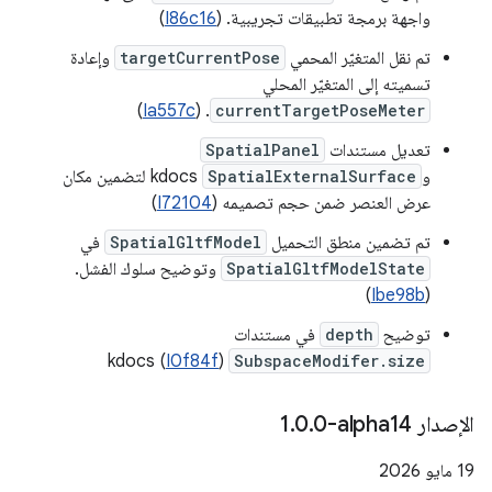
واجهة برمجة تطبيقات تجريبية. (
I86c16
)
تم نقل المتغيّر المحمي
targetCurrentPose
وإعادة
تسميته إلى المتغيّر المحلي
)
Ia557c
. (
currentTargetPoseMeter
تعديل مستندات
SpatialPanel
و
SpatialExternalSurface
kdocs لتضمين مكان
عرض العنصر ضمن حجم تصميمه (
I72104
)
تم تضمين منطق التحميل
SpatialGltfModel
في
SpatialGltfModelState
وتوضيح سلوك الفشل.
)
Ibe98b
(
توضيح
depth
في مستندات
I0f84f
)
kdocs (
SubspaceModifer.size
الإصدار ‎1
0-alpha14
.
0
.
‫19 مايو 2026