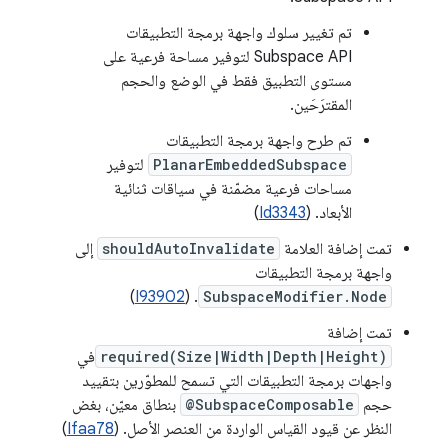
تم تغيير سلوك واجهة برمجة التطبيقات
Subspace API لتوفير مساحة فرعية على
مستوى التطبيق فقط في الوضع والحجم
المقترَحَين.
تم طرح واجهة برمجة التطبيقات
PlanarEmbeddedSubspace
لتوفير
مساحات فرعية مضمّنة في سياقات ثنائية
الأبعاد. (
Id3343
)
تمت إضافة العلامة
shouldAutoInvalidate
إلى
واجهة برمجة التطبيقات
)
I93902
. (
SubspaceModifier.Node
تمت إضافة
required(Size|Width|Depth|Height)
في
واجهات برمجة التطبيقات التي تسمح للمطوّرين بتقييد
حجم
@SubspaceComposable
بنطاق معيّن، بغض
النظر عن قيود القياس الواردة من العنصر الأصل. (
Ifaa78
)