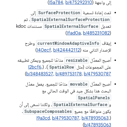
إلى واجهة (
b/475292310
،
I5a784
)
تمت إعادة تسمية
SurfaceProtection
إلى
SpatialExternalSurfaceProtection
. تم
تعديل
SpatialExternalSurface
مستندات kdoc
(
Ifad0a
،
b/485231082
)
إيقاف
currentWindowAdaptiveInfo
وطرح
الإصدار الثاني منه (
b/424442112
،
I40ecf
)
أصبح المعدِّل
resizable
متاحًا للجميع ويمكن تطبيقه
على المجموعات (مثل
SpatialRow
). (
،
I2bcf6
)
b/348483527
،
b/489753178
،
b/479530787
أصبح المعدِّل
movable
متاحًا للجميع. يعمل معدّل
البحث هذا بشكل جيد في الوقت الحالي مع
SpatialPanels
و
SpatialExternalSurface
، ولكننا نسعى إلى أن
يكون متوافقًا مع جميع
SubspaceComposables
.
I9a3cd
،
b/479530787
،
b/478935063
،
(
)
b/478935063