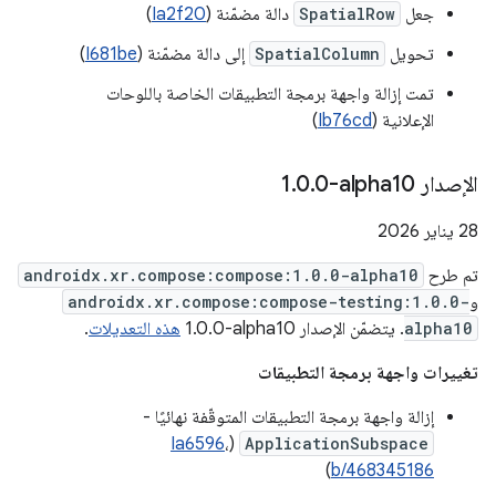
جعل
SpatialRow
دالة مضمّنة (
Ia2f20
)
تحويل
SpatialColumn
إلى دالة مضمّنة (
I681be
)
تمت إزالة واجهة برمجة التطبيقات الخاصة باللوحات
الإعلانية (
Ib76cd
)
الإصدار ‎1
0-alpha10
.
0
.
‫28 يناير 2026
تم طرح
androidx.xr.compose:compose:1.0.0-alpha10
و
androidx.xr.compose:compose-testing:1.0.0-
alpha10
. يتضمّن الإصدار ‎1.0.0-alpha10
هذه التعديلات
.
تغييرات واجهة برمجة التطبيقات
إزالة واجهة برمجة التطبيقات المتوقّفة نهائيًا -
Ia6596
،
(
ApplicationSubspace
)
b/468345186