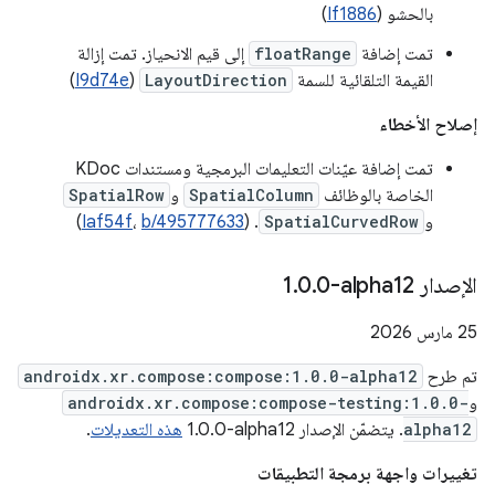
بالحشو (
If1886
)
تمت إضافة
floatRange
إلى قيم الانحياز. تمت إزالة
القيمة التلقائية للسمة
LayoutDirection
(
I9d74e
)
إصلاح الأخطاء
تمت إضافة عيّنات التعليمات البرمجية ومستندات KDoc
الخاصة بالوظائف
SpatialColumn
و
SpatialRow
و
SpatialCurvedRow
. (
b/495777633
،
Iaf54f
)
الإصدار ‎1
0-alpha12
.
0
.
‫25 مارس 2026
تم طرح
androidx.xr.compose:compose:1.0.0-alpha12
و
androidx.xr.compose:compose-testing:1.0.0-
alpha12
. يتضمّن الإصدار ‎1.0.0-alpha12
هذه التعديلات
.
تغييرات واجهة برمجة التطبيقات