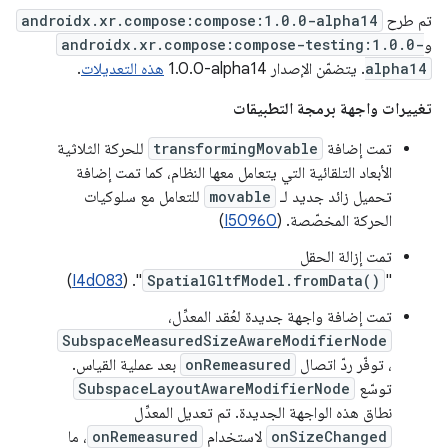
تم طرح
androidx.xr.compose:compose:1.0.0-alpha14
و
androidx.xr.compose:compose-testing:1.0.0-
alpha14
. يتضمّن الإصدار ‎1.0.0-alpha14
هذه التعديلات
.
تغييرات واجهة برمجة التطبيقات
تمت إضافة
transformingMovable
للحركة الثلاثية
الأبعاد التلقائية التي يتعامل معها النظام، كما تمت إضافة
تحميل زائد جديد لـ
movable
للتعامل مع سلوكيات
الحركة المخصّصة. (
I50960
)
تمت إزالة الحقل
)
I4d083
". (
SpatialGltfModel.fromData()
"
تمت إضافة واجهة جديدة لعُقد المعدِّل،
SubspaceMeasuredSizeAwareModifierNode
، توفّر ردّ اتصال
onRemeasured
بعد عملية القياس.
توسّع
SubspaceLayoutAwareModifierNode
نطاق هذه الواجهة الجديدة. تم تعديل المعدِّل
onSizeChanged
لاستخدام
onRemeasured
، ما