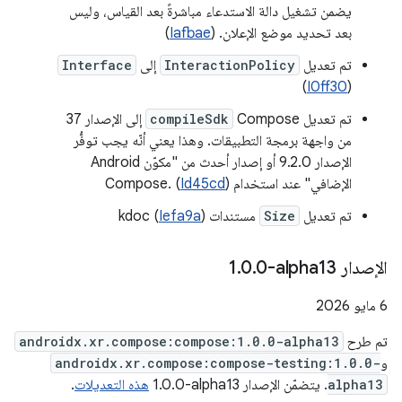
يضمن تشغيل دالة الاستدعاء مباشرةً بعد القياس، وليس
بعد تحديد موضع الإعلان. (
Iafbae
)
تم تعديل
InteractionPolicy
إلى
Interface
)
I0ff30
(
تم تعديل Compose
compileSdk
إلى الإصدار 37
من واجهة برمجة التطبيقات. وهذا يعني أنّه يجب توفُّر
الإصدار 9.2.0 أو إصدار أحدث من "مكوّن Android
الإضافي" عند استخدام Compose. (
)
Id45cd
تم تعديل
Size
مستندات kdoc (
)
Iefa9a
الإصدار ‎1
0-alpha13
.
0
.
‫6 مايو 2026
تم طرح
androidx.xr.compose:compose:1.0.0-alpha13
و
androidx.xr.compose:compose-testing:1.0.0-
alpha13
. يتضمّن الإصدار ‎1.0.0-alpha13
هذه التعديلات
.