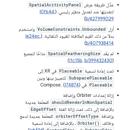
عدِّل طريقة عرض
SpatialAcitivityPanel
لتعديلها عند تعديل متغيّر رئيسي. (
،
I0f64d
)
b/427999029
أزِل
VolumeConstraints.Unbounded
واستخدِم
بدلاً من ذلك القيم المكافئة للقيود التلقائية. (
،
Ie24ec
)
b/407938414
لم يعُد
SpatialFeatheringSize
متاحًا للجميع
)
I1c15b
،
b/399432430
(
تمت إعادة تسمية
Placeable
في XR إلى
SubspacePlaceable
للتمييز بينها وبين
Placeable
في Compose. (
)
I74874
إزالة إعدادات Orbiter وإضافة
shouldRenderInNonSpatial
كمعلَمة جديدة
بالإضافة إلى ذلك، تمت إزالة الفئة
EdgeOffset
وإضافة
orbiterOffsetType
كمعلَمة جديدة لدمج
وظائف
Orbiter()
. بالإضافة إلى إعادة تسمية