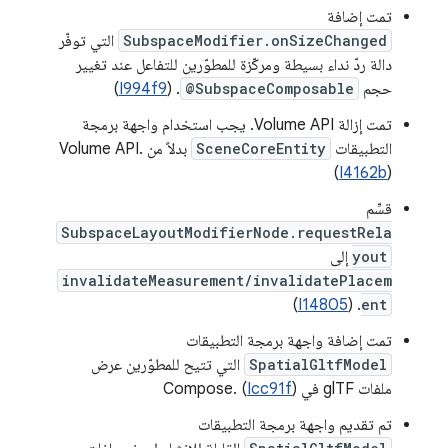
تمت إضافة
SubspaceModifier.onSizeChanged
التي توفّر
دالة ردّ نداء بسيطة ومركّزة للمطوّرين للتفاعل عند تغيير
حجم
@SubspaceComposable
. (
I994f9
)
تمت إزالة Volume API. يجب استخدام واجهة برمجة
التطبيقات
SceneCoreEntity
بدلاً من Volume API.
(
I4162b
)
قسِّم
SubspaceLayoutModifierNode.requestRela
yout
إلى
invalidateMeasurement/invalidatePlacem
)
I14805
. (
ent
تمت إضافة واجهة برمجة التطبيقات
SpatialGltfModel
التي تتيح للمطوّرين عرض
ملفات glTF في Compose. (
)
Icc91f
تم تقديم واجهة برمجة التطبيقات