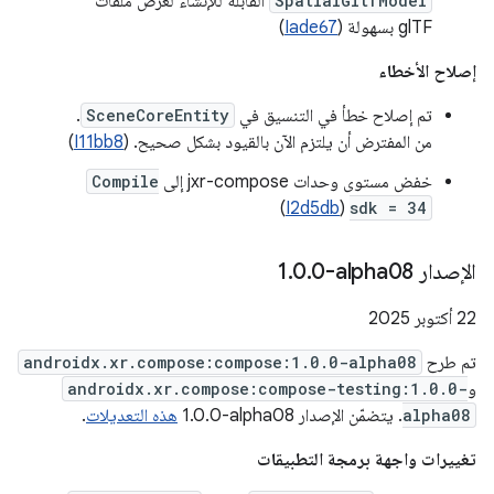
SpatialGltfModel
القابلة للإنشاء لعرض ملفات
glTF بسهولة (
Iade67
)
إصلاح الأخطاء
تم إصلاح خطأ في التنسيق في
SceneCoreEntity
.
من المفترض أن يلتزم الآن بالقيود بشكل صحيح. (
I11bb8
)
خفض مستوى وحدات jxr-compose إلى
Compile
)
I2d5db
(
sdk = 34
الإصدار ‎1
0-alpha08
.
0
.
‫22 أكتوبر 2025
تم طرح
androidx.xr.compose:compose:1.0.0-alpha08
و
androidx.xr.compose:compose-testing:1.0.0-
alpha08
. يتضمّن الإصدار ‎1.0.0-alpha08
هذه التعديلات
.
تغييرات واجهة برمجة التطبيقات