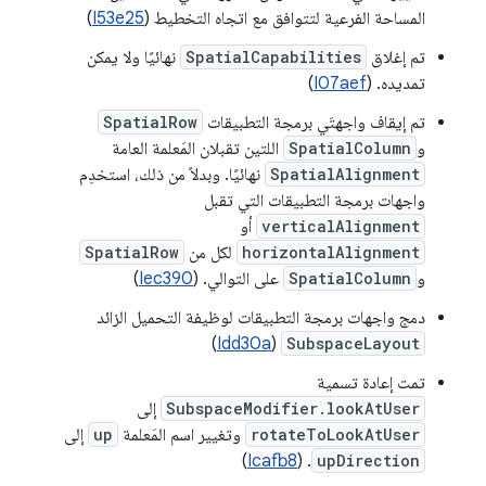
المساحة الفرعية لتتوافق مع اتجاه التخطيط (
I53e25
)
تم إغلاق
SpatialCapabilities
نهائيًا ولا يمكن
تمديده. (
I07aef
)
تم إيقاف واجهتَي برمجة التطبيقات
SpatialRow
و
SpatialColumn
اللتين تقبلان المَعلمة العامة
SpatialAlignment
نهائيًا. وبدلاً من ذلك، استخدِم
واجهات برمجة التطبيقات التي تقبل
verticalAlignment
أو
horizontalAlignment
لكل من
SpatialRow
و
SpatialColumn
على التوالي. (
Iec390
)
دمج واجهات برمجة التطبيقات لوظيفة التحميل الزائد
)
Idd30a
(
SubspaceLayout
تمت إعادة تسمية
SubspaceModifier.lookAtUser
إلى
rotateToLookAtUser
وتغيير اسم المَعلمة
up
إلى
)
Icafb8
. (
upDirection