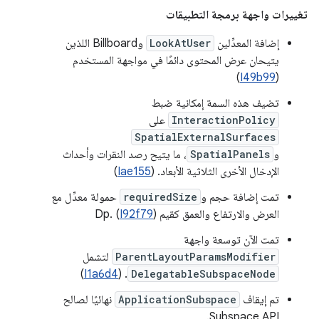
تغييرات واجهة برمجة التطبيقات
إضافة المعدِّلين
LookAtUser
وBillboard اللذين
يتيحان عرض المحتوى دائمًا في مواجهة المستخدم
)
I49b99
(
تضيف هذه السمة إمكانية ضبط
InteractionPolicy
على
SpatialExternalSurfaces
و
SpatialPanels
، ما يتيح رصد النقرات وأحداث
الإدخال الأخرى الثلاثية الأبعاد. (
Iae155
)
تمت إضافة حجم و
requiredSize
حمولة معدِّل مع
العرض والارتفاع والعمق كقيم Dp. (
)
I92f79
تمت الآن توسعة واجهة
ParentLayoutParamsModifier
لتشمل
)
I1a6d4
. (
DelegatableSubspaceNode
تم إيقاف
ApplicationSubspace
نهائيًا لصالح
Subspace API.