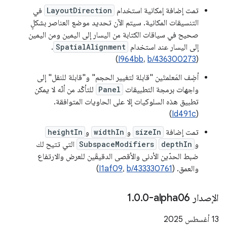
تمت إضافة إمكانية استخدام
LayoutDirection
في
التنسيقات المكانية. سيتم الآن تحديد موضع العناصر بشكلٍ
صحيح في سياقات الكتابة من اليسار إلى اليمين ومن اليمين
إلى اليسار عند استخدام
SpatialAlignment
.
)
I964bb
،
b/436300273
(
أضِف المَعلمتَين "قابلة لتغيير الحجم" و"قابلة للنقل" إلى
واجهات برمجة التطبيقات
Panel
للتأكّد من أنّه لا يمكن
تطبيق هذه السلوكيات إلا على الحاويات المتوافقة.
)
Id491c
(
تمت إضافة
sizeIn
و
widthIn
و
heightIn
و
depthIn
SubspaceModifiers
التي تتيح لك
ضبط الحدّين الأدنى والأقصى الدقيقَين للعرض والارتفاع
والعمق. (
b/433330761
،
I1af09
)
الإصدار ‎1
0-alpha06
.
0
.
‫13 أغسطس 2025