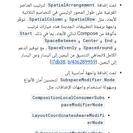
تمت إضافة
SpatialArrangement
لترتيب العناصر
الفرعية على طول المحور الرئيسي في التصاميم الثلاثية
الأبعاد، مثل
SpatialRow
و
SpatialColumn
. توفّر
واجهة برمجة التطبيقات الجديدة هذه خيارات ترتيب
مألوفة من Compose ثنائي الأبعاد، بما في ذلك
Start
و
End
و
Center
و
SpaceBetween
و
SpaceAround
و
SpaceEvenly
، مع توفير الدعم
الكامل لاتجاهَي التنسيق من اليمين إلى اليسار ومن اليسار
إلى اليمين. (
b/436289959
،
I7db38
)
تمت إضافة واجهة أساسية إلى
SubspaceModifier.Node
لتحسين أمان الأنواع
وسهولة استخدام واجهات الإضافات، مثل
CompositionLocalConsumerSubs
paceModifierNode
LayoutCoordinatesAwareModifi
erNode