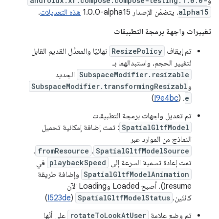
و
androidx.xr.compose:compose-testing:1.0.0-
alpha15
. يتضمّن الإصدار ‎1.0.0-alpha15
هذه التعديلات
.
تغييرات واجهة برمجة التطبيقات
تم إيقاف
ResizePolicy
نهائيًا والمعدِّل القديم القابل
لتغيير الحجم، واستبدالهما بـ
SubspaceModifier.resizable
الجديد
و
SubspaceModifier.transformingResizabl
)
I9e4bc
. (
e
تم تعديل واجهات برمجة التطبيقات
SpatialGltfModel
: تمت إضافة إمكانية تحميل
النماذج من الموارد عبر
.
fromResource
.
SpatialGltfModelSource
تمت إعادة تسمية السرعة إلى
playbackSpeed
في
SpatialGltfModelAnimation
وإضافة طريقة
resume(). أصبح Loaded وLoading الآن
كائنَين.
SpatialGltfModelStatus
(
I523de
)
تم وضع علامة
rotateToLookAtUser
على أنّها