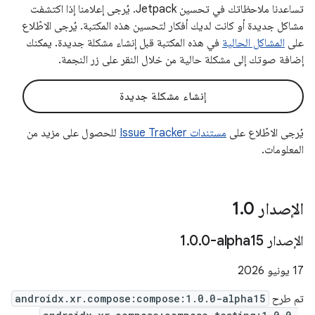
تساعدنا ملاحظاتك في تحسين Jetpack. يُرجى إعلامنا إذا اكتشفت
مشاكل جديدة أو كانت لديك أفكار لتحسين هذه المكتبة. يُرجى الاطّلاع
على
المشاكل الحالية
في هذه المكتبة قبل إنشاء مشكلة جديدة. يمكنك
إضافة صوتك إلى مشكلة حالية من خلال النقر على زر النجمة.
إنشاء مشكلة جديدة
يُرجى الاطّلاع على
مستندات Issue Tracker
للحصول على مزيد من
المعلومات.
الإصدار 1
0
.
الإصدار ‎1
0-alpha15
.
0
.
‫17 يونيو 2026
تم طرح
androidx.xr.compose:compose:1.0.0-alpha15