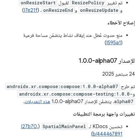
تم تغيير
ResizePolicy
لقبول
onResizeStart
و
onResizeUpdate
و
onResizeEnd
. (
I7e21f
)
إصلاح الأخطاء
منع حدوث عُطل عند إيقاف نشاط يتضمّن مساحة فرعية
)
I595a1
(
الإصدار ‎1
0-alpha07
.
0
.
‫24 سبتمبر 2025
تم طرح
androidx.xr.compose:compose:1.0.0-alpha07
و
androidx.xr.compose:compose-testing:1.0.0-
alpha07
. يتضمّن الإصدار ‎1.0.0-alpha07
هذه التعديلات
.
تغييرات واجهة برمجة التطبيقات
تحسين KDocs لـ
SpatialMainPanel
(
،
I27b70
)
b/444467891