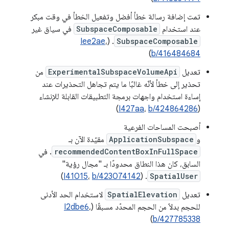
تمت إضافة رسالة خطأ أفضل وتفعيل الخطأ في وقت مبكر
عند استخدام
SubspaceComposable
في سياق غير
Iee2ae
،
. (
SubspaceComposable
)
b/416484684
تعديل
ExperimentalSubspaceVolumeApi
من
تحذير إلى خطأ لأنّه غالبًا ما يتم تجاهل التحذيرات عند
إساءة استخدام واجهات برمجة التطبيقات القابلة للإنشاء
)
I427aa
،
b/424864286
(
أصبحت المساحات الفرعية
و
ApplicationSubspace
مقيّدة الآن بـ
recommendedContentBoxInFullSpace
. في
السابق، كان هذا النطاق محدودًا بـ "مجال رؤية"
)
I41015
،
b/423074142
. (
SpatialUser
تعديل
SpatialElevation
لاستخدام الحد الأدنى
للحجم بدلاً من الحجم المحدّد مسبقًا (
،
I2dbe6
)
b/427785338