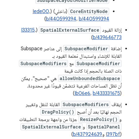
SubspaceLayoutModifierNode
CoreEntityNode
(داخلي) (
،
Iede00
)
b/440599394
،
b/440599394
إزالة القيود
SpatialExternalSurface
(
،
I33315
)
b/439646773
إضافة
SubspaceModifier
إلى عناصر Subspace
القابلة للإنشاء واستبدال مَعلمة القيود بـ
SubspaceModifier
مع
SubspaceModifiers
ذات الصلة بالحجم إذا كانت قيمة
allowUnboundedSubspace
هي "صحيح"، يمكن
أن تظل المساحات الفرعية تتضمّن قيودًا غير محدودة.
)
Ib06e6
،
b/433331675
(
إيقاف
SubspaceModifiers
القابلة للنقل وتغيير
الحجم نهائيًا بعد أن أصبح
DragPolicy()
و
ResizePolicy()
جزءًا من واجهة برمجة التطبيقات
SpatialPanel
و
SpatialExternalSurface
(
I397bf
و
b/437924639
)