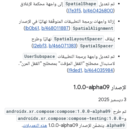
تم تعديل
SpatialShape
إلى واجهة محكمة الإغلاق
)
I7e3f5
،
b/460426800
(
إزالة واجهات برمجة التطبيقات المتوقّفة نهائيًا في الإصدار
)
Ib0b61
،
b/468011887
(
SpatialAlignment
إيقاف
SpatialLayoutSpacer
نهائيًا وطرح
)
I2ebf3
،
b/466071383
(
SpatialSpacer
تم تعديل واجهة برمجة التطبيقات
UserSubspace
لاستبدال مصطلح "القفل المؤقت" بمصطلح "القفل المرن".
)
I9ded1
،
b/464035984
(
الإصدار ‎1
0-alpha09
.
0
.
‫3 ديسمبر 2025
تم طرح
androidx.xr.compose:compose:1.0.0-alpha09
و
androidx.xr.compose:compose-testing:1.0.0-
alpha09
. يتضمّن الإصدار ‎1.0.0-alpha09
هذه التعديلات
.