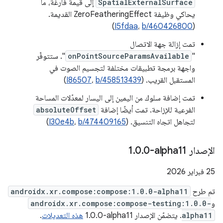
SpatialExternalSurface
إلى قيمة فارغة، ما
يحاكي وظيفة ZeroFeatheringEffect القديمة.
)
I5fdaa
،
b/460426800
(
تمت إزالة جهة الاتصال
"
onPointSourceParamsAvailable
". ستتوفّر
واجهة برمجة تطبيقات مختلفة لتجسيم الصوت في
المستقبل القريب. (
b/458513439
،
I86507
)
تمت إضافة سلوك من اليمين إلى اليسار لمعدّلات المساحة
الفرعية للإزاحة. تمت أيضًا إضافة
absoluteOffset
لتجاهل اتجاه التنسيق. (
b/474409165
،
I30e4b
)
الإصدار ‎1
0-alpha11
.
0
.
‫25 فبراير 2026
تم طرح
androidx.xr.compose:compose:1.0.0-alpha11
و
androidx.xr.compose:compose-testing:1.0.0-
alpha11
. يتضمّن الإصدار ‎1.0.0-alpha11
هذه التعديلات
.