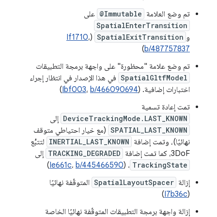
تم وضع العلامة
@Immutable
على
SpatialEnterTransition
و
SpatialExitTransition
(
،
If1710
)
b/487757837
تم وضع علامة "محظورة" على واجهة برمجة التطبيقات
SpatialGltfModel
في هذا الإصدار في انتظار إجراء
اختبارات إضافية. (
b/466090694
،
Ibf003
)
تمت إعادة تسمية
DeviceTrackingMode.LAST_KNOWN
إلى
SPATIAL_LAST_KNOWN
(مع خيار احتياطي متوقف
نهائيًا)، وتمت إضافة
INERTIAL_LAST_KNOWN
لتتبُّع
3DoF، كما تمت إضافة
TRACKING_DEGRADED
إلى
)
Ie661c
،
b/445466590
. (
TrackingState
إزالة
SpatialLayoutSpacer
المتوقّفة نهائيًا
)
I7b36c
(
إزالة واجهة برمجة التطبيقات المتوقّفة نهائيًا الخاصة