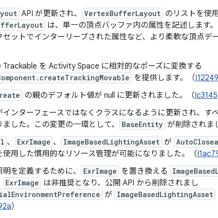
ayout
API が更新され、
VertexBufferLayout
のリストを使
ufferLayout
は、単一の頂点バッファ内の属性を記述します。
フセットでインターリーブされた属性など、より柔軟な頂点デ
）
の Trackable を Activity Space に相対的なポーズに変換する
Component.createTrackingMovable
を提供します。（
I1224
reate
の親のデフォルト値が null に更新されました。（
Ic3145
がインターフェースではなくクラスになるように更新され、す
りました。この変更の一環として、
BaseEntity
が削除されま
el
、
ExrImage
、
ImageBasedLightingAsset
が
AutoClose
を使用した慣用的なリソース管理が可能になりました。（
I1ac7
照明を定義するために、
ExrImage
を置き換える
ImageBased
。
ExrImage
は非推奨となり、公開 API から削除されまし
ialEnvironmentPreference
が
ImageBasedLightingAsset
92a
）