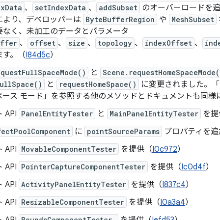
exData
、
setIndexData
、
addSubset
のオーバーロードを追
により、デベロッパーは
ByteBufferRegion
や
MeshSubset
要なく、未加工のデータとパラメータ
ffer
、
offset
、
size
、
topology
、
indexOffset
、
ind
ます。（
I84d5c
）
equestFullSpaceMode()
と
Scene.requestHomeSpaceMode(
ullSpace()
と
requestHomeSpace()
に変更されました。「
ペース モード」を参照する他のメソッドとドキュメントも同様
 API
PanelEntityTester
と
MainPanelEntityTester
を提
fectPoolComponent
に
pointSourceParams
プロパティを追
 API
MovableComponentTester
を提供（
I0c972
）
 API
PointerCaptureComponentTester
を提供（
Ic0d4f
）
 API
ActivityPanelEntityTester
を提供（
I837c4
）
 API
ResizableComponentTester
を提供（
I0a3a4
）
BoundsComponentTester.