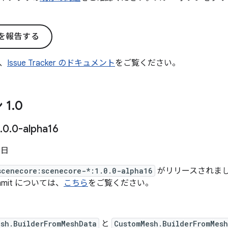
を報告する
、
Issue Tracker のドキュメント
をご覧ください。
 1
.
0
.
0
.
0-alpha16
 日
scenecore:scenecore-*:1.0.0-alpha16
がリリースされました。
mit については、
こちら
をご覧ください。
esh.BuilderFromMeshData
と
CustomMesh.BuilderFromMes