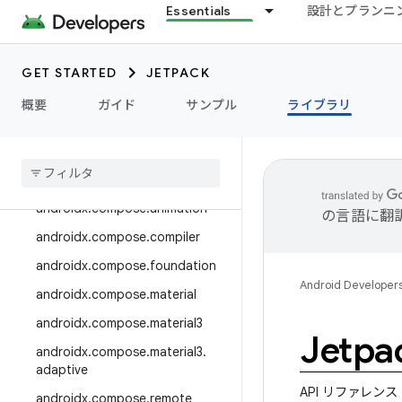
androidx.camera.media3
Essentials
設計とプランニ
androidx.camera.viewfinder
androidx.car
GET STARTED
JETPACK
androidx.car.app
概要
ガイド
サンプル
ライブラリ
androidx.cardview
androidx
.
collection
androidx
.
compose
androidx
.
compose
.
animation
の言語に翻
androidx
.
compose
.
compiler
androidx
.
compose
.
foundation
Android Developer
androidx
.
compose
.
material
androidx
.
compose
.
material3
Jetpa
androidx
.
compose
.
material3
.
adaptive
API リファレンス
androidx
.
compose
.
remote