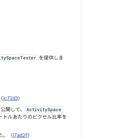
itySpaceTester
を提供しま
（
Ic72d3
）
公開して、
ActivitySpace
ートルあたりのピクセル比率を
た。（
I7ad2f
）