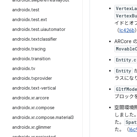
androidx
.
swiperefreshlayout
VertexL
androidx
.
test
VertexB
androidx
.
test
.
ext
イドとオ
androidx
.
test
.
uiautomator
（
Ic426b
androidx
.
textclassifier
ARCore 
Movable
androidx
.
tracing
androidx
.
transition
Entity.c
androidx
.
tv
Entity
ラスにな
androidx
.
tvprovider
androidx
.
text-vertical
GltfMod
ブロック
androidx
.
xr
.
arcore
空間環境
androidx
.
xr
.
compose
しました
androidx
.
xr
.
compose
.
material3
た。
Spat
androidx
.
xr
.
glimmer
た。（
I6c