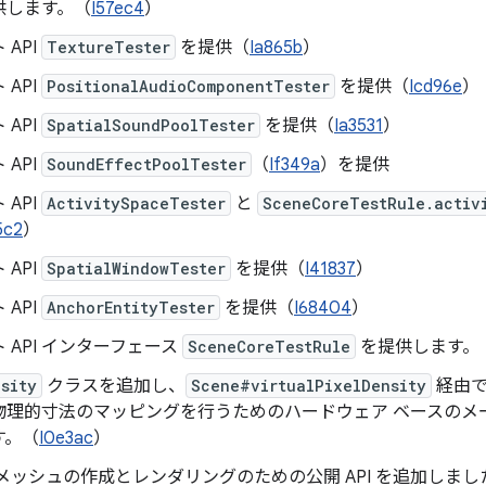
供します。（
I57ec4
）
 API
TextureTester
を提供（
Ia865b
）
 API
PositionalAudioComponentTester
を提供（
Icd96e
）
 API
SpatialSoundPoolTester
を提供（
Ia3531
）
 API
SoundEffectPoolTester
（
If349a
）を提供
 API
ActivitySpaceTester
と
SceneCoreTestRule.activ
5c2
）
 API
SpatialWindowTester
を提供（
I41837
）
 API
AnchorEntityTester
を提供（
I68404
）
 API インターフェース
SceneCoreTestRule
を提供します。
sity
クラスを追加し、
Scene#virtualPixelDensity
経由で
物理的寸法のマッピングを行うためのハードウェア ベースのメ
す。（
I0e3ac
）
メッシュの作成とレンダリングのための公開 API を追加しまし