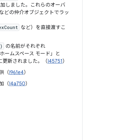
加しました。これらのオーバ
などの仲介オブジェクトでラッ
exCount
など）を直接渡すこ
)
の名前がそれぞれ
ホームスペース モード」と
に更新されました。（
I45751
）
供（
I961e4
）
加（
I4a750
）