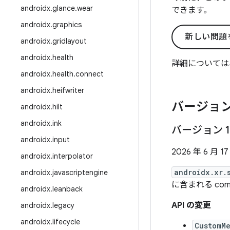
androidx
.
glance
.
wear
できます。
androidx
.
graphics
新しい問題
androidx
.
gridlayout
androidx
.
health
詳細については
androidx
.
health
.
connect
androidx
.
heifwriter
バージョン
androidx
.
hilt
androidx
.
ink
バージョン 1
androidx
.
input
2026 年 6 月 17
androidx
.
interpolator
androidx.xr.
androidx
.
javascriptengine
に含まれる com
androidx
.
leanback
API の変更
androidx
.
legacy
androidx
.
lifecycle
CustomM