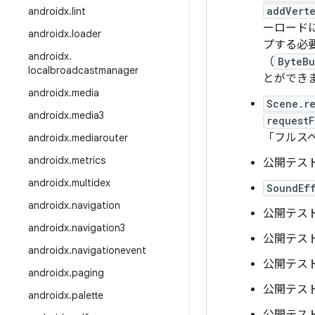
addVert
androidx
.
lint
ーロード
androidx
.
loader
プする必
androidx
.
（
ByteBu
localbroadcastmanager
とができ
androidx
.
media
Scene.r
androidx
.
media3
requestF
「フルス
androidx
.
mediarouter
androidx
.
metrics
公開テスト
androidx
.
multidex
SoundEf
androidx
.
navigation
公開テスト
androidx
.
navigation3
公開テスト
androidx
.
navigationevent
公開テスト
androidx
.
paging
公開テスト
androidx
.
palette