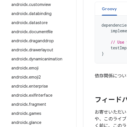
androidx
.
customview
Groovy
androidx
.
databinding
androidx
.
datastore
dependencie
impleme
androidx
.
documentfile
androidx
.
draganddrop
// Use 
testImp
androidx
.
drawerlayout
}
androidx
.
dynamicanimation
androidx
.
emoji
依存関係につい
androidx
.
emoji2
androidx
.
enterprise
androidx
.
exifinterface
フィード
androidx
.
fragment
お寄せいただい
androidx
.
games
や、このライブ
androidx
.
glance
く前に、このラ