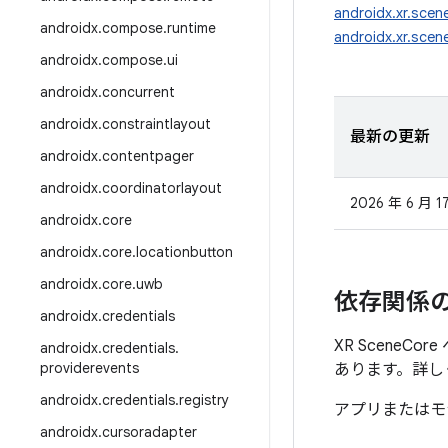
androidx.xr.scen
androidx
.
compose
.
runtime
androidx.xr.scen
androidx
.
compose
.
ui
androidx
.
concurrent
androidx
.
constraintlayout
最新の更新
androidx
.
contentpager
androidx
.
coordinatorlayout
2026 年 6 月 1
androidx
.
core
androidx
.
core
.
locationbutton
androidx
.
core
.
uwb
依存関係
androidx
.
credentials
XR SceneC
androidx
.
credentials
.
providerevents
あります。詳し
androidx
.
credentials
.
registry
アプリまたはモ
androidx
.
cursoradapter