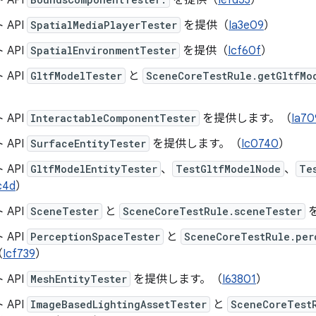
 API
を提供（
Iefd53
）
 API
SpatialMediaPlayerTester
を提供（
Ia3e09
）
 API
SpatialEnvironmentTester
を提供（
Icf60f
）
 API
GltfModelTester
と
SceneCoreTestRule.getGltfMo
）
 API
InteractableComponentTester
を提供します。（
Ia70
 API
SurfaceEntityTester
を提供します。（
Ic0740
）
 API
GltfModelEntityTester
、
TestGltfModelNode
、
Te
c4d
）
 API
SceneTester
と
SceneCoreTestRule.sceneTester
 API
PerceptionSpaceTester
と
SceneCoreTestRule.per
（
Icf739
）
 API
MeshEntityTester
を提供します。（
I63801
）
 API
ImageBasedLightingAssetTester
と
SceneCoreTest