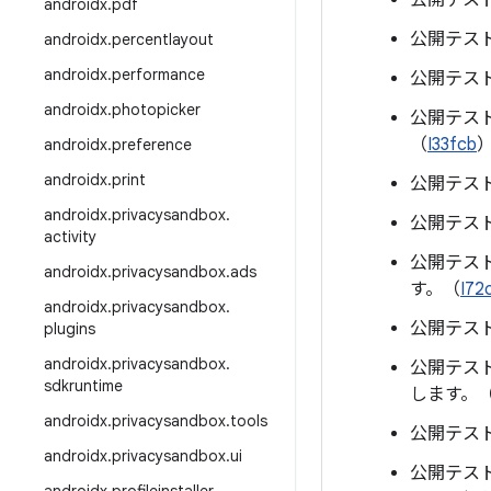
公開テスト
androidx
.
pdf
公開テスト
androidx
.
percentlayout
androidx
.
performance
公開テスト
androidx
.
photopicker
公開テスト
（
I33fcb
androidx
.
preference
androidx
.
print
公開テスト
androidx
.
privacysandbox
.
公開テスト
activity
公開テスト
androidx
.
privacysandbox
.
ads
す。（
I72
androidx
.
privacysandbox
.
公開テスト
plugins
androidx
.
privacysandbox
.
公開テスト
sdkruntime
します。
androidx
.
privacysandbox
.
tools
公開テスト
androidx
.
privacysandbox
.
ui
公開テスト