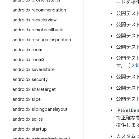
androidx
.
profileinstaller
ードを提
androidx
.
recommendation
公開テスト
androidx
.
recyclerview
公開テスト
androidx
.
remotecallback
公開テスト
androidx
.
resourceinspection
公開テスト
androidx
.
room
公開テスト
androidx
.
room3
す。（
I2d
androidx
.
savedstate
公開テスト
androidx
.
security
公開テスト
androidx
.
sharetarget
公開テスト
androidx
.
slice
androidx
.
slidingpanelayout
PixelDen
で正確な
androidx
.
sqlite
提供しま
androidx
.
startup
カスタム 