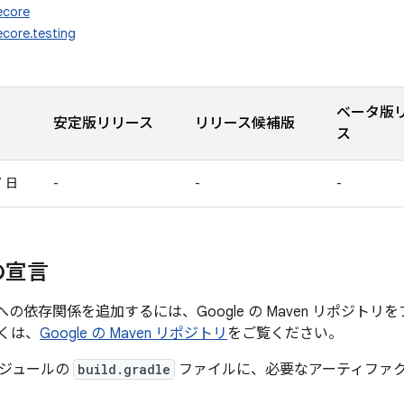
ecore
ecore.testing
ベータ版
安定版リリース
リリース候補版
ス
7 日
-
-
-
の宣言
ore への依存関係を追加するには、Google の Maven リポ
くは、
Google の Maven リポジトリ
をご覧ください。
ジュールの
build.gradle
ファイルに、必要なアーティファ