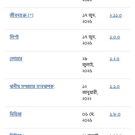
জীবনচক্র (*)
১৭ জুন,
২.১১.০
২০২৬
লিন্ট
১৭ জুন,
১.০.০
২০২৬
লোডার
২৯
১.২.০
জুলাই,
২০২৬
স্থানীয় সম্প্রচার ব্যবস্থাপক
১২
১.১.০
জানুয়ারী,
২০২২
মিডিয়া
০৬ মে,
১.৮.০
২০২৬