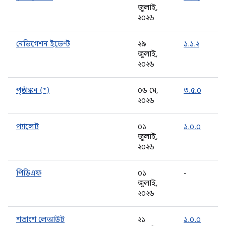
জুলাই,
২০২৬
নেভিগেশন ইভেন্ট
২৯
১.১.২
জুলাই,
২০২৬
পৃষ্ঠাঙ্কন (*)
০৬ মে,
৩.৫.০
২০২৬
প্যালেট
০১
১.০.০
জুলাই,
২০২৬
পিডিএফ
০১
-
জুলাই,
২০২৬
শতাংশ লেআউট
২১
১.০.০