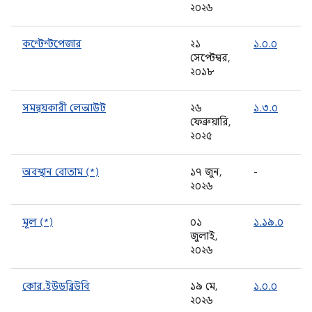
২০২৬
কন্টেন্টপেজার
২১
১.০.০
সেপ্টেম্বর,
২০১৮
সমন্বয়কারী লেআউট
২৬
১.৩.০
ফেব্রুয়ারি,
২০২৫
অবস্থান বোতাম (*)
১৭ জুন,
-
২০২৬
মূল (*)
০১
১.১৯.০
জুলাই,
২০২৬
কোর.ইউডব্লিউবি
১৯ মে,
১.০.০
২০২৬