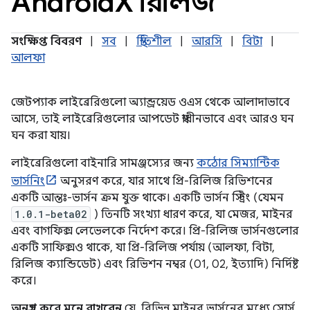
Android
X রিলিজ
সংক্ষিপ্ত বিবরণ
|
সব
|
স্থিতিশীল
|
আরসি
|
বিটা
|
আলফা
জেটপ্যাক লাইব্রেরিগুলো অ্যান্ড্রয়েড ওএস থেকে আলাদাভাবে
আসে, তাই লাইব্রেরিগুলোর আপডেট স্বাধীনভাবে এবং আরও ঘন
ঘন করা যায়।
লাইব্রেরিগুলো বাইনারি সামঞ্জস্যের জন্য
কঠোর সিম্যান্টিক
ভার্সনিং
অনুসরণ করে, যার সাথে প্রি-রিলিজ রিভিশনের
একটি আন্তঃ-ভার্সন ক্রম যুক্ত থাকে। একটি ভার্সন স্ট্রিং (যেমন
1.0.1-beta02
) তিনটি সংখ্যা ধারণ করে, যা মেজর, মাইনর
এবং বাগফিক্স লেভেলকে নির্দেশ করে। প্রি-রিলিজ ভার্সনগুলোর
একটি সাফিক্সও থাকে, যা প্রি-রিলিজ পর্যায় (আলফা, বিটা,
রিলিজ ক্যান্ডিডেট) এবং রিভিশন নম্বর (01, 02, ইত্যাদি) নির্দিষ্ট
করে।
অনুগ্রহ করে মনে রাখবেন
যে, বিভিন্ন মাইনর ভার্সনের মধ্যে সোর্স