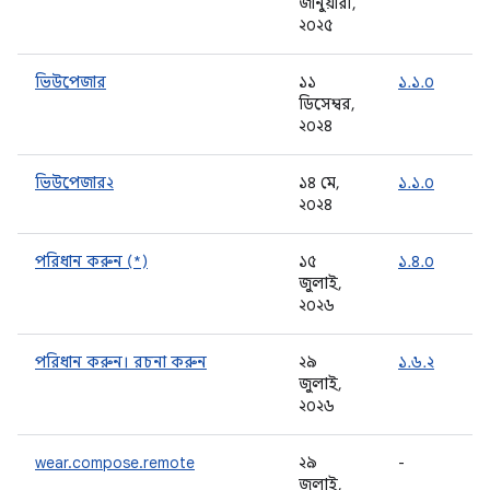
জানুয়ারী,
২০২৫
ভিউপেজার
১১
১.১.০
ডিসেম্বর,
২০২৪
ভিউপেজার২
১৪ মে,
১.১.০
২০২৪
পরিধান করুন (*)
১৫
১.৪.০
জুলাই,
২০২৬
পরিধান করুন। রচনা করুন
২৯
১.৬.২
জুলাই,
২০২৬
wear.compose.remote
২৯
-
জুলাই,