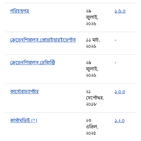
পরিচয়পত্র
২৯
১.৬.০
জুলাই,
২০২৬
ক্রেডেনশিয়ালস.প্রোভাইডারইভেন্টস
১১ মার্চ,
-
২০২৬
ক্রেডেনশিয়ালস.রেজিস্ট্রি
২৯
-
জুলাই,
২০২৬
কার্সোরাড্যাপ্টার
২১
১.০.০
সেপ্টেম্বর,
২০১৮
কাস্টমভিউ (*)
২৩
১.২.০
এপ্রিল,
২০২৫