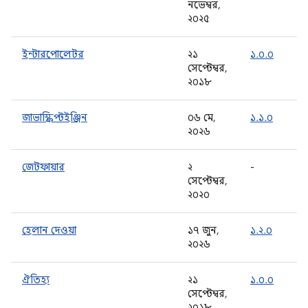
নভেম্বর,
২০২৫
ইন্টারপোলেটর
২১
১.০.০
সেপ্টেম্বর,
২০১৮
জাভাস্ক্রিপ্টইঞ্জিন
০৬ মে,
১.১.০
২০২৬
জেটফায়ার
২
-
সেপ্টেম্বর,
২০২০
হেলান দেওয়া
১৭ জুন,
১.২.০
২০২৬
ঐতিহ্য
২১
১.০.০
সেপ্টেম্বর,
২০১৮