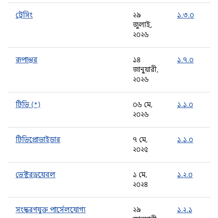
ট্রেসিং
২৯
১.৩.০
জুলাই,
২০২৬
রূপান্তর
১৪
১.৭.০
জানুয়ারী,
২০২৬
টিভি (*)
০৬ মে,
১.১.০
২০২৬
টিভিপ্রোভাইডার
৭ মে,
১.১.০
২০২৫
ভেক্টরড্রয়েবল
১ মে,
১.২.০
২০২৪
সংস্করণযুক্ত পার্সেলযোগ্য
২৯
১.২.১