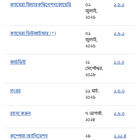
ক্যামেরা.ফিচারকম্বিনেশনকোয়েরি
০১
১.৬.১
জুলাই,
২০২৬
ক্যামেরা.ভিউফাইন্ডার (*)
০১
১.৬.১
জুলাই,
২০২৬
কার্ডভিউ
২১
১.০.০
সেপ্টেম্বর,
২০১৮
সংগ্রহ
১১ মার্চ,
১.৬.০
২০২৬
রচনা করুন
৭ আগস্ট,
১.৬.০
২০২৪
কম্পোজ.অ্যানিমেশন
২৯
১.১১.৪