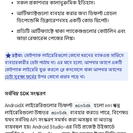
সকল প্রকাশনার কালানুক্রমিক ইতিহাস।
আর্টিফ্যাক্টগুলো ব্যবহার করার জন্য ডিফল্ট গ্রেডল
ডিপেন্ডেন্সি ডিক্লারেশনসহ একটি কোড স্নিপেট।
প্রতিটি আর্টিফ্যাক্টে থাকা প্যাকেজগুলোর কোটলিন এবং
জাভা রেফারেন্স পেজের লিঙ্ক।
দ্রষ্টব্য:
জেটপ্যাক লাইব্রেরিগুলো কোনো ধরনের ব্যাকএন্ড সার্ভিসে
ব্যবহারকারীর ডেটা পাঠায় না। এর মানে হলো, আপনার অ্যাপে একটি
জেটপ্যাক লাইব্রেরি যুক্ত করলে প্লে কনসোলে থাকা আপনার অ্যাপের
ডেটা সুরক্ষা ফর্মের
উপর কোনো প্রভাব পড়ে না।
সর্বনিম্ন SDK সংস্করণ
AndroidX লাইব্রেরিগুলোর ডিফল্ট
minSdk
হলো ২৩। স্বতন্ত্র
লাইব্রেরিগুলো উচ্চতর
minSdk
ব্যবহার করতে পারে, বিশেষত
যখন সর্বনিম্ন API সংস্করণ সমর্থন করা অসম্ভব বা অত্যন্ত
ব্যয়বহুল হয়। Android Studio-এর নিউ প্রজেক্ট উইজার্ডে