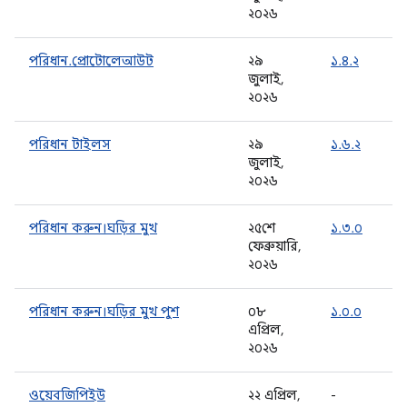
২০২৬
পরিধান.প্রোটোলেআউট
২৯
১.৪.২
জুলাই,
২০২৬
পরিধান টাইলস
২৯
১.৬.২
জুলাই,
২০২৬
পরিধান করুন।ঘড়ির মুখ
২৫শে
১.৩.০
ফেব্রুয়ারি,
২০২৬
পরিধান করুন।ঘড়ির মুখ পুশ
০৮
১.০.০
এপ্রিল,
২০২৬
ওয়েবজিপিইউ
২২ এপ্রিল,
-