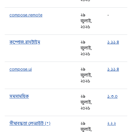
compose.remote
২৯
-
জুলাই,
২০২৬
কম্পোজ.রানটাইম
২৯
১.১১.৪
জুলাই,
২০২৬
compose.ui
২৯
১.১১.৪
জুলাই,
২০২৬
সমসাময়িক
২৯
১.৩.০
জুলাই,
২০২৬
সীমাবদ্ধতা লেআউট (*)
২৯
২.২.২
জুলাই,