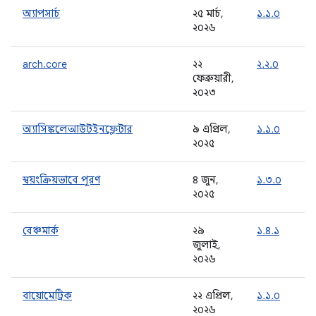
অ্যাপসার্চ
২৫ মার্চ,
১.১.০
২০২৬
arch.core
২২
২.২.০
ফেব্রুয়ারী,
২০২৩
অ্যাসিঙ্কলেআউটইনফ্লেটার
৯ এপ্রিল,
১.১.০
২০২৫
স্বয়ংক্রিয়ভাবে পূরণ
৪ জুন,
১.৩.০
২০২৫
বেঞ্চমার্ক
২৯
১.৪.১
জুলাই,
২০২৬
বায়োমেট্রিক
২২ এপ্রিল,
১.১.০
২০২৬