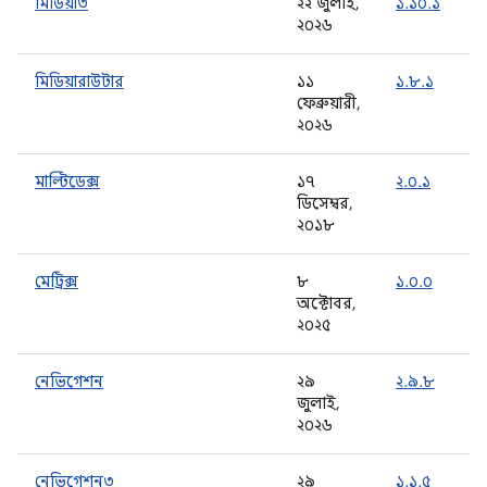
মিডিয়া৩
২২ জুলাই,
১.১০.১
২০২৬
মিডিয়ারাউটার
১১
১.৮.১
ফেব্রুয়ারী,
২০২৬
মাল্টিডেক্স
১৭
২.০.১
ডিসেম্বর,
২০১৮
মেট্রিক্স
৮
১.০.০
অক্টোবর,
২০২৫
নেভিগেশন
২৯
২.৯.৮
জুলাই,
২০২৬
নেভিগেশন৩
২৯
১.১.৫