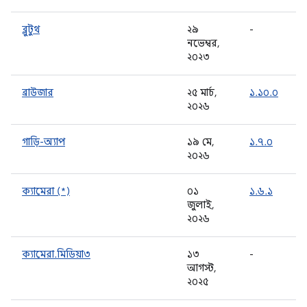
ব্লুটুথ
২৯
-
নভেম্বর,
২০২৩
ব্রাউজার
২৫ মার্চ,
১.১০.০
২০২৬
গাড়ি-অ্যাপ
১৯ মে,
১.৭.০
২০২৬
ক্যামেরা (*)
০১
১.৬.১
জুলাই,
২০২৬
ক্যামেরা.মিডিয়া৩
১৩
-
আগস্ট,
২০২৫