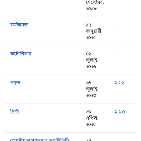
সেপ্টেম্বর,
২০১৮
কর্মক্ষমতা
১৫
-
জানুয়ারী,
২০২৫
ফটোপিকার
০১
-
জুলাই,
২০২৬
পছন্দ
২৬
১.২.১
জুলাই,
২০২৩
প্রিন্ট
২৩
১.১.০
এপ্রিল,
২০২৫
গোপনীয়তা স্যান্ডবক্স.অ্যাক্টিভিটি
১৭
-