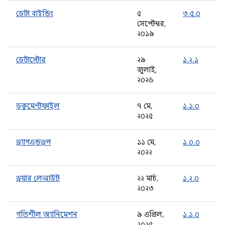
ডেটা বাইন্ডিং
৫
৩.৫.০
সেপ্টেম্বর,
২০১৯
ডেটাস্টোর
২৯
১.২.১
জুলাই,
২০২৬
ডকুমেন্টফাইল
৭ মে,
১.১.০
২০২৫
ড্র্যাগএন্ডড্রপ
১১ মে,
১.০.০
২০২২
ড্রয়ার লেআউট
২২ মার্চ,
১.২.০
২০২৩
গতিশীল অ্যানিমেশন
৯ এপ্রিল,
১.১.০
২০২৫