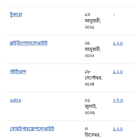
টুকরো
১৩
-
জানুয়ারী,
২০২১
স্লাইডিংপ্যানলেআউট
২৬
১.২.০
জানুয়ারী,
২০২২
স্টার্টআপ
১৮
১.২.০
সেপ্টেম্বর,
২০২৪
sqlite
০১
২.৭.০
জুলাই,
২০২৬
সোয়াইপারফ্রেশলেআউট
৩
১.২.০
ডিসেম্বর,