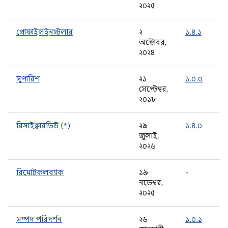
২০২৫
প্রোফাইলইনস্টলার
২
১.৪.১
অক্টোবর,
২০২৪
সুপারিশ
২১
১.০.০
সেপ্টেম্বর,
২০১৮
রিসাইক্লারভিউ (*)
২৯
১.৪.০
জুলাই,
২০২৬
রিমোটকলব্যাক
১৯
-
নভেম্বর,
২০২৫
সম্পদ পরিদর্শন
২৬
১.০.১