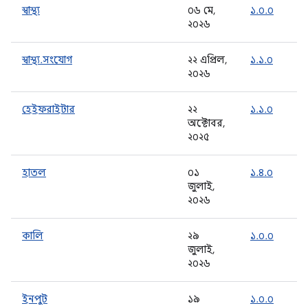
স্বাস্থ্য
০৬ মে,
১.০.০
২০২৬
স্বাস্থ্য.সংযোগ
২২ এপ্রিল,
১.১.০
২০২৬
হেইফরাইটার
২২
১.১.০
অক্টোবর,
২০২৫
হাতল
০১
১.৪.০
জুলাই,
২০২৬
কালি
২৯
১.০.০
জুলাই,
২০২৬
ইনপুট
১৯
১.০.০