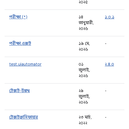
২০২৫
পরীক্ষা (*)
১৪
১.০.১
জানুয়ারী,
২০২৬
পরীক্ষা.এক্সট
১৯ মে,
-
২০২৬
test.uiautomator
০১
২.৪.০
জুলাই,
২০২৬
টেক্সট-উল্লম্ব
২৯
-
জুলাই,
২০২৬
টেক্সটক্লাসিফায়ার
২৩ মার্চ,
-
২০২২