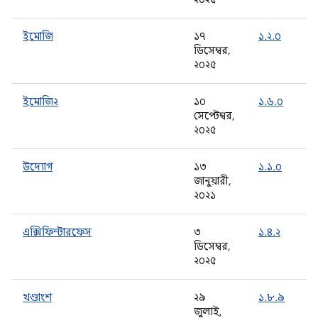
ইমোজি
১৭
১.২.০
ডিসেম্বর,
২০২৫
ইমোজি২
১০
১.৬.০
সেপ্টেম্বর,
২০২৫
উদ্যোগ
১৩
১.১.০
জানুয়ারী,
২০২১
এক্সিফিন্টারফেস
৩
১.৪.২
ডিসেম্বর,
২০২৫
খণ্ডাংশ
২৯
১.৮.৯
জুলাই,