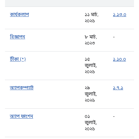
কার্যকলাপ
১১ মার্চ,
১.১৩.০
২০২৬
বিজ্ঞাপন
৮ মার্চ,
-
২০২৩
টীকা (*)
১৫
১.১০.০
জুলাই,
২০২৬
অ্যাপকম্প্যাট
২৯
১.৭.১
জুলাই,
২০২৬
অ্যাপ ফাংশন
০১
-
জুলাই,
২০২৬