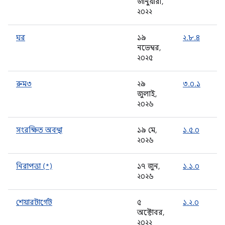
জানুয়ারী,
২০২২
ঘর
১৯
২.৮.৪
নভেম্বর,
২০২৫
রুম৩
২৯
৩.০.১
জুলাই,
২০২৬
সংরক্ষিত অবস্থা
১৯ মে,
১.৫.০
২০২৬
নিরাপত্তা (*)
১৭ জুন,
১.১.০
২০২৬
শেয়ারটার্গেট
৫
১.২.০
অক্টোবর,
২০২২