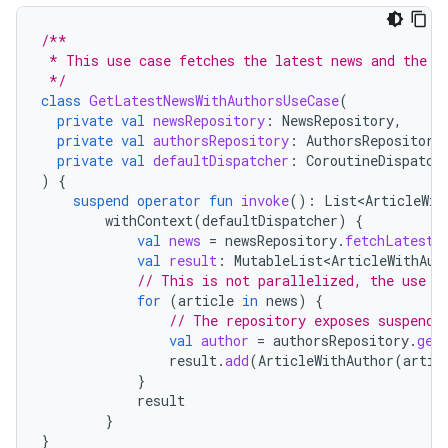
/**
 * This use case fetches the latest news and the a
 */
class
GetLatestNewsWithAuthorsUseCase
(
private
val
newsRepository
:
NewsRepository
,
private
val
authorsRepository
:
AuthorsRepository
private
val
defaultDispatcher
:
CoroutineDispatch
)
{
suspend
operator
fun
invoke
():
List<ArticleWit
withContext
(
defaultDispatcher
)
{
val
news
=
newsRepository
.
fetchLatestN
val
result
:
MutableList<ArticleWithAut
// This is not parallelized, the use c
for
(
article
in
news
)
{
// The repository exposes suspend 
val
author
=
authorsRepository
.
get
result
.
add
(
ArticleWithAuthor
(
artic
}
result
}
}