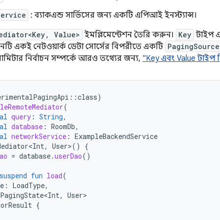
Service
: ব্যাকএন্ড সার্ভিসের জন্য একটি এপিআই ইনস্ট্যান্স।
ediator<Key, Value>
ইমপ্লিমেন্টেশন তৈরি করুন।
Key
টাইপ 
মনটি একই নেটওয়ার্ক ডেটা সোর্সের বিপরীতে একটি
PagingSource
ামিটার নির্বাচন সম্পর্কে আরও তথ্যের জন্য,
"Key এবং Value টাইপ ন
erimentalPagingApi
::
class
)
leRemoteMediator
(
al
query
:
String
,
al
database
:
RoomDb
,
al
networkService
:
ExampleBackendService
Mediator<Int
,
User
>
()
{
ao
=
database
.
userDao
()
suspend
fun
load
(
e
:
LoadType
,
PagingState<Int
,
User
torResult
{