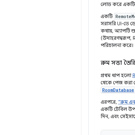
লোড করে একটি র
একটি
RemoteM
সরাসরি UI-তে ড
কথায়, অ্যাপটি শ
(উদাহরণস্বরূপ,
পরিচালনা করে।
রুম সত্তা তৈ
প্রথম ধাপ হলো
R
থেকে পেজ করা ডে
RoomDatabase
এরপরে,
"রুম এন
একটি টেবিল উপস
দিন, এবং সেইসা