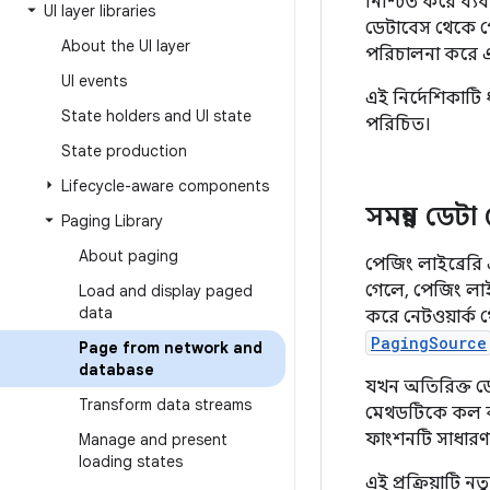
নিশ্চিত করে ব্
UI layer libraries
ডেটাবেস থেকে প
About the UI layer
পরিচালনা করে এ
UI events
এই নির্দেশিকাটি
State holders and UI state
পরিচিত।
State production
Lifecycle-aware components
সমন্বয় ডেট
Paging Library
About paging
পেজিং লাইব্রেরি
গেলে, পেজিং লাই
Load and display paged
data
করে নেটওয়ার্ক
PagingSource
Page from network and
database
যখন অতিরিক্ত ডে
Transform data streams
মেথডটিকে কল কর
ফাংশনটি সাধারণ
Manage and present
loading states
এই প্রক্রিয়াটি 