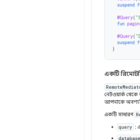
suspend
f
@Query
(
"
fun
pagin
@Query
(
"
suspend
f
}
একটি রিমোটমি
RemoteMediat
নেটওয়ার্ক থে
আপনাকে অবশ্য
একটি সাধারণ
R
query
: 
databas