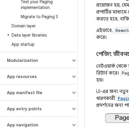
Test your Paging
প্রয়োজন হয়, য
implementation
প্রপার্টির মাধ্যমে
Migrate to Paging 3
করতে হবে, নাকি
Domain layer
এইভাবে,
Remot
Data layer libraries
করে।
App startup
পেজিং জীবনচ
Modularization
নেটওয়ার্ক থেকে
রিটার্ন করে।
Pa
App resources
হয়।
UI-এর জন্য নতুন
App manifest file
ধারণকারী
Pagi
প্রদর্শনের জন্য
App entry points
App navigation