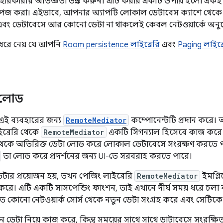
যবহারকারীর অভিজ্ঞতা উন্নত করুন। এটি করার একটি উপায় হলো একই
েজ করা। এইভাবে, আপনার অ্যাপটি লোকাল ডেটাবেস ক্যাশে থেকে 
বং ডেটাবেসে আর কোনো ডেটা না থাকলেই কেবল নেটওয়ার্কে অনুর
 ধরে নেয় যে আপনি
Room persistence লাইব্রেরি
এবং
Paging লাইব্র
া লোড
 এই ব্যবহারের জন্য
RemoteMediator
কম্পোনেন্টটি প্রদান করে। অ
ব্রেরি থেকে
RemoteMediator
একটি সিগন্যাল হিসেবে কাজ করে।
 থেকে অতিরিক্ত ডেটা লোড করে লোকাল ডেটাবেসে সংরক্ষণ করতে 
তা লোড করে প্রদর্শনের জন্য UI-তে সরবরাহ করতে পারে।
টার প্রয়োজন হয়, তখন পেজিং লাইব্রেরি
RemoteMediator
ইমপ্ল
ে। এটি একটি সাসপেন্ডিং ফাংশন, তাই এখানে দীর্ঘ সময় ধরে চলা 
ত কোনো নেটওয়ার্ক সোর্স থেকে নতুন ডেটা সংগ্রহ করে এবং সেটিক
নতুন ডেটা নিয়ে কাজ করে, কিন্তু সময়ের সাথে সাথে ডাটাবেসে সংরক