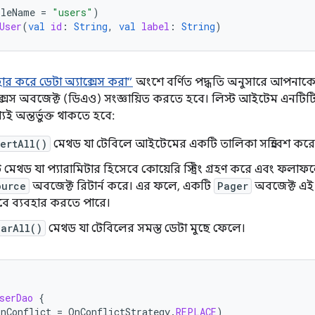
bleName
=
"users"
)
User
(
val
id
:
String
,
val
label
:
String
)
ার করে ডেটা অ্যাক্সেস করা”
অংশে বর্ণিত পদ্ধতি অনুসারে আপনাকে
ক্সেস অবজেক্ট (ডিএও) সংজ্ঞায়িত করতে হবে। লিস্ট আইটেম এনটিট
 অন্তর্ভুক্ত থাকতে হবে:
sertAll()
মেথড যা টেবিলে আইটেমের একটি তালিকা সন্নিবেশ করে
মেথড যা প্যারামিটার হিসেবে কোয়েরি স্ট্রিং গ্রহণ করে এবং ফলা
ource
অবজেক্ট রিটার্ন করে। এর ফলে, একটি
Pager
অবজেক্ট এই
ে ব্যবহার করতে পারে।
earAll()
মেথড যা টেবিলের সমস্ত ডেটা মুছে ফেলে।
serDao
{
onConflict
=
OnConflictStrategy
.
REPLACE
)