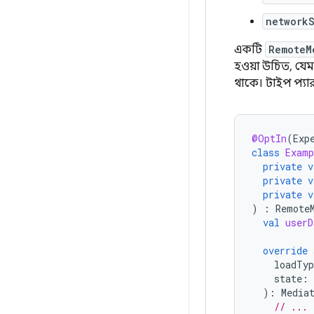
network
একটি
RemoteM
হওয়া উচিত, যে
থাকে। টাইপ প্যার
@OptIn
(
Exp
class
Examp
private
v
private
v
private
v
)
:
Remote
val
userD
override
loadTyp
state
:
):
Media
// ...