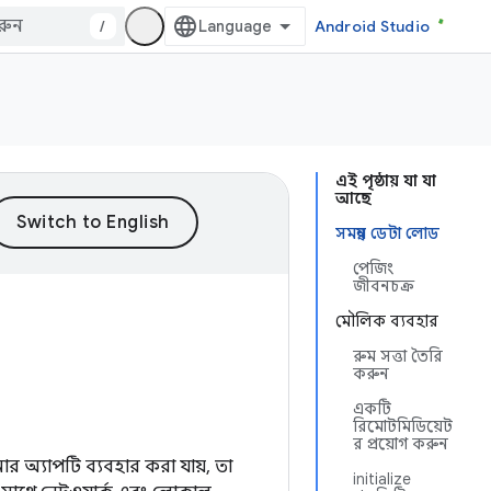
/
Android Studio
এই পৃষ্ঠায় যা যা
আছে
সমন্বয় ডেটা লোড
পেজিং
জীবনচক্র
মৌলিক ব্যবহার
রুম সত্তা তৈরি
করুন
একটি
রিমোটমিডিয়েট
র প্রয়োগ করুন
অ্যাপটি ব্যবহার করা যায়, তা
initialize