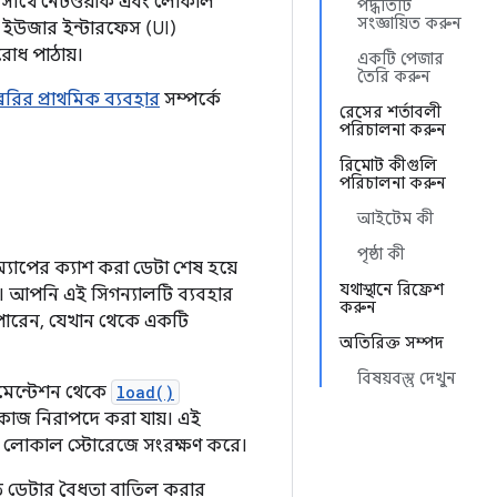
 সাথে নেটওয়ার্ক এবং লোকাল
পদ্ধতিটি
সংজ্ঞায়িত করুন
ইউজার ইন্টারফেস (UI)
োধ পাঠায়।
একটি পেজার
তৈরি করুন
েরির প্রাথমিক ব্যবহার
সম্পর্কে
রেসের শর্তাবলী
পরিচালনা করুন
রিমোট কীগুলি
পরিচালনা করুন
আইটেম কী
পৃষ্ঠা কী
্যাপের ক্যাশ করা ডেটা শেষ হয়ে
যথাস্থানে রিফ্রেশ
 আপনি এই সিগন্যালটি ব্যবহার
করুন
পারেন, যেখান থেকে একটি
অতিরিক্ত সম্পদ
বিষয়বস্তু দেখুন
িমেন্টেশন থেকে
load()
কাজ নিরাপদে করা যায়। এই
ে লোকাল স্টোরেজে সংরক্ষণ করে।
্ষিত ডেটার বৈধতা বাতিল করার