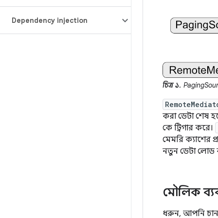
Dependency injection
চিত্র ১.
PagingSourc
RemoteMediat
করা ডেটা শেষ হয
কে ট্রিগার করে।
মেমরি ক্যাশের প
নতুন ডেটা লোড ক
মৌলিক ব্য
ধরুন, আপনি চান