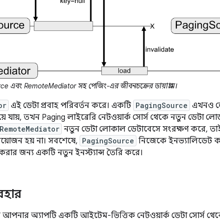
e এবং RemoteMediator সহ পেজিং-এর জীবনচক্রের ডায়াগ্রাম।
or
এই ডেটা প্রবাহ পরিবর্তন করে। একটি
PagingSource
এখনও ডে
়ে যায়, তখন Paging লাইব্রেরি নেটওয়ার্ক সোর্স থেকে নতুন ডেটা ল
RemoteMediator
নতুন ডেটা লোকাল ডেটাবেসে সংরক্ষণ করে, ত
্রয়োজন হয় না। সবশেষে,
PagingSource
নিজেকে ইনভ্যালিডেট ক
রার জন্য একটি নতুন ইনস্ট্যান্স তৈরি করে।
বহার
 আপনার অ্যাপটি একটি আইটেম-ভিত্তিক নেটওয়ার্ক ডেটা সোর্স থে