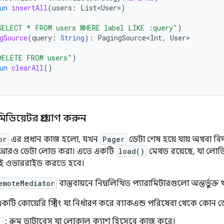
un
insertAll
(
users
:
List<User>
)
SELECT * FROM users WHERE label LIKE :query"
)
gSource
(
query
:
String
):
PagingSource<Int
,
User
>

DELETE FROM users"
)
un
clearAll
()
ডিয়েটর প্রয়োগ করুন
or
এর প্রধান কাজ হলো, যখন
Pager
ডেটা শেষ হয়ে যায় অথবা বি
কে আরও ডেটা লোড করা। এতে একটি
load()
মেথড রয়েছে, যা লোডি
ই ওভাররাইড করতে হবে।
emoteMediator
বাস্তবায়নে নিম্নলিখিত প্যারামিটারগুলো অন্তর্ভুক্ত 
একটি কোয়েরি স্ট্রিং যা নির্ধারণ করে ব্যাকএন্ড পরিষেবা থেকে কোন 
e
: রুম ডাটাবেস যা লোকাল ক্যাশ হিসেবে কাজ করে।