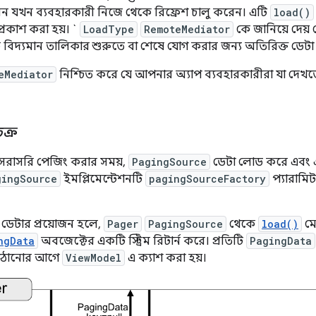
েমন যখন ব্যবহারকারী নিজে থেকে রিফ্রেশ চালু করেন। এটি
load()
 প্রকাশ করা হয়। `
LoadType
RemoteMediator
কে জানিয়ে দেয় 
 বিদ্যমান তালিকার শুরুতে বা শেষে যোগ করার জন্য অতিরিক্ত ডে
eMediator
নিশ্চিত করে যে আপনার অ্যাপ ব্যবহারকারীরা যা দেখত
ক্র
 সরাসরি পেজিং করার সময়,
PagingSource
ডেটা লোড করে এবং
gingSource
ইমপ্লিমেন্টেশনটি
pagingSourceFactory
প্যারামিট
 ডেটার প্রয়োজন হলে,
Pager
PagingSource
থেকে
load()
মে
ngData
অবজেক্টের একটি স্ট্রিম রিটার্ন করে। প্রতিটি
PagingData
 পাঠানোর আগে
ViewModel
এ ক্যাশ করা হয়।