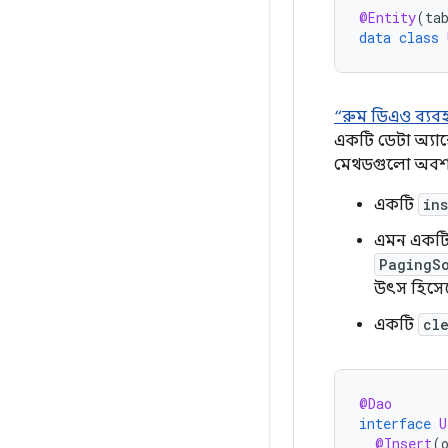
@Entity
(
ta
data
class
“রুম ডিএও ব্যবহ
একটি ডেটা অ্যা
মেথডগুলো অবশ্যই
একটি
in
এমন একটি 
PagingS
উৎস হিসেব
একটি
cl
@Dao
interface
U
@Insert
(